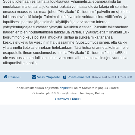
Suostut olemaan esittämättä loukkaavaa, vihamielistä, epämoraalista tai
muutakaan materiaalia, joka voisi loukata voimassa olevia lakeja oli se sitten
omassa maassasi, se maa, johon "Hirvikatu 10 - foorumi"-palvelin on sijoitettu
tai kansainvälisiä lakeja. Toimimalla tätä vastoin voidaan sinut välittömästi ja
lopullisesti poistaa järjestelmän käyttäjistä ja tarvittaessa internet-
yhteydentarjoajaasi otetaan yhteyttä. Kaikkien viestien IP-osoite tallennetaan
näiden ehtojen noudattamisen tarkkailua varten. Hyväksyt, että "Hirvikatu 10 -
foorumi" on oikeus poistaa, muokata, siirtää ja sulkea mikä tahansa
keskusteluketju tai viesti niin halutessamme. Suostut myös siihen, että kaikki
yllä annettu tieto tallennetaan tietokantaan. Tätä tietoa ei anneta kolmannelle
osapuolelle ilman suostumustasi, mutta "Hirvikatu 10 - foorumi" tai phpBB ei
ole vastuussa mahdollisen tietoturvamurron aiheuttamasta tietojen vuodosta
ulkopuolisille tahoille.
Etusivu
Viesti Ylläpidolle
Poista evästeet
Kaikki ajat ovat
UTC+03:00
Keskustelufoorumin ohjelmisto
phpBB
® Forum Software © phpBB Limited
Käännös: phpBB Suomi (lurttinen, harritapio, Pettis)
Yksityisyys
|
Ehdot