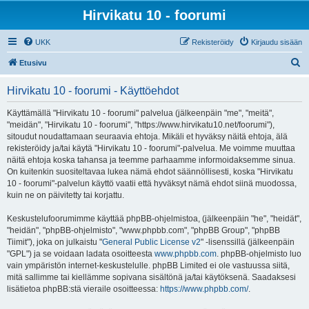
Hirvikatu 10 - foorumi
UKK
Rekisteröidy
Kirjaudu sisään
E
Etusivu
t
Hirvikatu 10 - foorumi - Käyttöehdot
s
i
Käyttämällä "Hirvikatu 10 - foorumi" palvelua (jälkeenpäin "me", "meitä",
"meidän", "Hirvikatu 10 - foorumi", "https://www.hirvikatu10.net/foorumi"),
sitoudut noudattamaan seuraavia ehtoja. Mikäli et hyväksy näitä ehtoja, älä
rekisteröidy ja/tai käytä "Hirvikatu 10 - foorumi"-palvelua. Me voimme muuttaa
näitä ehtoja koska tahansa ja teemme parhaamme informoidaksemme sinua.
On kuitenkin suositeltavaa lukea nämä ehdot säännöllisesti, koska "Hirvikatu
10 - foorumi"-palvelun käyttö vaatii että hyväksyt nämä ehdot siinä muodossa,
kuin ne on päivitetty tai korjattu.
Keskustelufoorumimme käyttää phpBB-ohjelmistoa, (jälkeenpäin "he", "heidät",
"heidän", "phpBB-ohjelmisto", "www.phpbb.com", "phpBB Group", "phpBB
Tiimit"), joka on julkaistu "
General Public License v2
" -lisenssillä (jälkeenpäin
"GPL") ja se voidaan ladata osoitteesta
www.phpbb.com
. phpBB-ohjelmisto luo
vain ympäristön internet-keskustelulle. phpBB Limited ei ole vastuussa siitä,
mitä sallimme tai kiellämme sopivana sisältönä ja/tai käytöksenä. Saadaksesi
lisätietoa phpBB:stä vieraile osoitteessa:
https://www.phpbb.com/
.