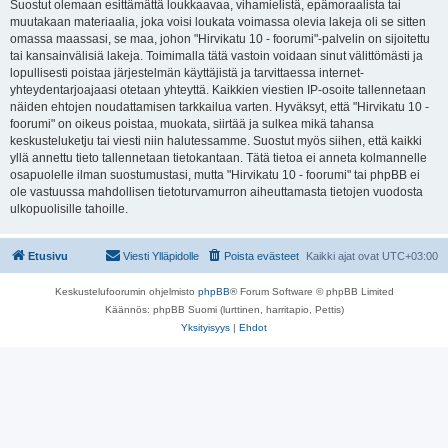
Suostut olemaan esittämättä loukkaavaa, vihamielistä, epämoraalista tai
muutakaan materiaalia, joka voisi loukata voimassa olevia lakeja oli se sitten
omassa maassasi, se maa, johon "Hirvikatu 10 - foorumi"-palvelin on sijoitettu
tai kansainvälisiä lakeja. Toimimalla tätä vastoin voidaan sinut välittömästi ja
lopullisesti poistaa järjestelmän käyttäjistä ja tarvittaessa internet-
yhteydentarjoajaasi otetaan yhteyttä. Kaikkien viestien IP-osoite tallennetaan
näiden ehtojen noudattamisen tarkkailua varten. Hyväksyt, että "Hirvikatu 10 -
foorumi" on oikeus poistaa, muokata, siirtää ja sulkea mikä tahansa
keskusteluketju tai viesti niin halutessamme. Suostut myös siihen, että kaikki
yllä annettu tieto tallennetaan tietokantaan. Tätä tietoa ei anneta kolmannelle
osapuolelle ilman suostumustasi, mutta "Hirvikatu 10 - foorumi" tai phpBB ei
ole vastuussa mahdollisen tietoturvamurron aiheuttamasta tietojen vuodosta
ulkopuolisille tahoille.
Etusivu
Viesti Ylläpidolle
Poista evästeet
Kaikki ajat ovat
UTC+03:00
Keskustelufoorumin ohjelmisto
phpBB
® Forum Software © phpBB Limited
Käännös: phpBB Suomi (lurttinen, harritapio, Pettis)
Yksityisyys
|
Ehdot