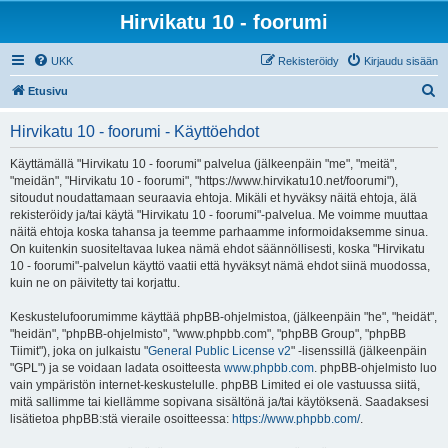
Hirvikatu 10 - foorumi
UKK
Rekisteröidy
Kirjaudu sisään
E
Etusivu
t
Hirvikatu 10 - foorumi - Käyttöehdot
s
i
Käyttämällä "Hirvikatu 10 - foorumi" palvelua (jälkeenpäin "me", "meitä",
"meidän", "Hirvikatu 10 - foorumi", "https://www.hirvikatu10.net/foorumi"),
sitoudut noudattamaan seuraavia ehtoja. Mikäli et hyväksy näitä ehtoja, älä
rekisteröidy ja/tai käytä "Hirvikatu 10 - foorumi"-palvelua. Me voimme muuttaa
näitä ehtoja koska tahansa ja teemme parhaamme informoidaksemme sinua.
On kuitenkin suositeltavaa lukea nämä ehdot säännöllisesti, koska "Hirvikatu
10 - foorumi"-palvelun käyttö vaatii että hyväksyt nämä ehdot siinä muodossa,
kuin ne on päivitetty tai korjattu.
Keskustelufoorumimme käyttää phpBB-ohjelmistoa, (jälkeenpäin "he", "heidät",
"heidän", "phpBB-ohjelmisto", "www.phpbb.com", "phpBB Group", "phpBB
Tiimit"), joka on julkaistu "
General Public License v2
" -lisenssillä (jälkeenpäin
"GPL") ja se voidaan ladata osoitteesta
www.phpbb.com
. phpBB-ohjelmisto luo
vain ympäristön internet-keskustelulle. phpBB Limited ei ole vastuussa siitä,
mitä sallimme tai kiellämme sopivana sisältönä ja/tai käytöksenä. Saadaksesi
lisätietoa phpBB:stä vieraile osoitteessa:
https://www.phpbb.com/
.