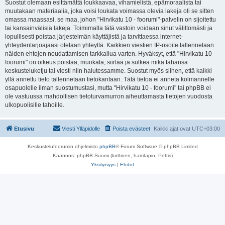
Suostut olemaan esittämättä loukkaavaa, vihamielistä, epämoraalista tai
muutakaan materiaalia, joka voisi loukata voimassa olevia lakeja oli se sitten
omassa maassasi, se maa, johon "Hirvikatu 10 - foorumi"-palvelin on sijoitettu
tai kansainvälisiä lakeja. Toimimalla tätä vastoin voidaan sinut välittömästi ja
lopullisesti poistaa järjestelmän käyttäjistä ja tarvittaessa internet-
yhteydentarjoajaasi otetaan yhteyttä. Kaikkien viestien IP-osoite tallennetaan
näiden ehtojen noudattamisen tarkkailua varten. Hyväksyt, että "Hirvikatu 10 -
foorumi" on oikeus poistaa, muokata, siirtää ja sulkea mikä tahansa
keskusteluketju tai viesti niin halutessamme. Suostut myös siihen, että kaikki
yllä annettu tieto tallennetaan tietokantaan. Tätä tietoa ei anneta kolmannelle
osapuolelle ilman suostumustasi, mutta "Hirvikatu 10 - foorumi" tai phpBB ei
ole vastuussa mahdollisen tietoturvamurron aiheuttamasta tietojen vuodosta
ulkopuolisille tahoille.
Etusivu
Viesti Ylläpidolle
Poista evästeet
Kaikki ajat ovat
UTC+03:00
Keskustelufoorumin ohjelmisto
phpBB
® Forum Software © phpBB Limited
Käännös: phpBB Suomi (lurttinen, harritapio, Pettis)
Yksityisyys
|
Ehdot