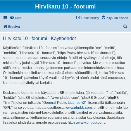
Hirvikatu 10 - foorumi
UKK
Rekisteröidy
Kirjaudu sisään
E
Etusivu
t
Hirvikatu 10 - foorumi - Käyttöehdot
s
i
Käyttämällä "Hirvikatu 10 - foorumi" palvelua (jälkeenpäin "me", "meitä",
"meidän", "Hirvikatu 10 - foorumi", "https://www.hirvikatu10.net/foorumi"),
sitoudut noudattamaan seuraavia ehtoja. Mikäli et hyväksy näitä ehtoja, älä
rekisteröidy ja/tai käytä "Hirvikatu 10 - foorumi"-palvelua. Me voimme muuttaa
näitä ehtoja koska tahansa ja teemme parhaamme informoidaksemme sinua.
On kuitenkin suositeltavaa lukea nämä ehdot säännöllisesti, koska "Hirvikatu
10 - foorumi"-palvelun käyttö vaatii että hyväksyt nämä ehdot siinä muodossa,
kuin ne on päivitetty tai korjattu.
Keskustelufoorumimme käyttää phpBB-ohjelmistoa, (jälkeenpäin "he", "heidät",
"heidän", "phpBB-ohjelmisto", "www.phpbb.com", "phpBB Group", "phpBB
Tiimit"), joka on julkaistu "
General Public License v2
" -lisenssillä (jälkeenpäin
"GPL") ja se voidaan ladata osoitteesta
www.phpbb.com
. phpBB-ohjelmisto luo
vain ympäristön internet-keskustelulle. phpBB Limited ei ole vastuussa siitä,
mitä sallimme tai kiellämme sopivana sisältönä ja/tai käytöksenä. Saadaksesi
lisätietoa phpBB:stä vieraile osoitteessa:
https://www.phpbb.com/
.