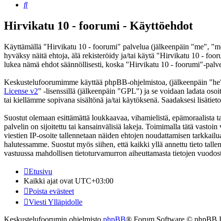
Etsi
Hirvikatu 10 - foorumi - Käyttöehdot
Käyttämällä "Hirvikatu 10 - foorumi" palvelua (jälkeenpäin "me", "me
hyväksy näitä ehtoja, älä rekisteröidy ja/tai käytä "Hirvikatu 10 -
lukea nämä ehdot säännöllisesti, koska "Hirvikatu 10 - foorumi"-palvel
Keskustelufoorumimme käyttää phpBB-ohjelmistoa, (jälkeenpäin "he
License v2
" -lisenssillä (jälkeenpäin "GPL") ja se voidaan ladata osoi
tai kiellämme sopivana sisältönä ja/tai käytöksenä. Saadaksesi lisätiet
Suostut olemaan esittämättä loukkaavaa, vihamielistä, epämoraalista ta
palvelin on sijoitettu tai kansainvälisiä lakeja. Toimimalla tätä vastoin 
viestien IP-osoite tallennetaan näiden ehtojen noudattamisen tarkkailua
halutessamme. Suostut myös siihen, että kaikki yllä annettu tieto tall
vastuussa mahdollisen tietoturvamurron aiheuttamasta tietojen vuodosta
Etusivu
Kaikki ajat ovat
UTC+03:00
Poista evästeet
Viesti Ylläpidolle
Keskustelufoorumin ohjelmisto
phpBB
® Forum Software © phpBB 