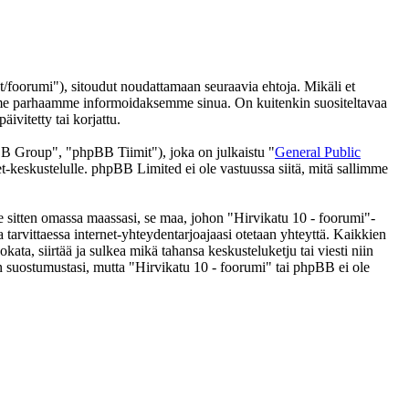
/foorumi"), sitoudut noudattamaan seuraavia ehtoja. Mikäli et
eemme parhaamme informoidaksemme sinua. On kuitenkin suositeltavaa
ivitetty tai korjattu.
 Group", "phpBB Tiimit"), joka on julkaistu "
General Public
t-keskustelulle. phpBB Limited ei ole vastuussa siitä, mitä sallimme
se sitten omassa maassasi, se maa, johon "Hirvikatu 10 - foorumi"-
 ja tarvittaessa internet-yhteydentarjoajaasi otetaan yhteyttä. Kaikkien
ata, siirtää ja sulkea mikä tahansa keskusteluketju tai viesti niin
an suostumustasi, mutta "Hirvikatu 10 - foorumi" tai phpBB ei ole