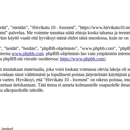
itä", "meidän", "Hirvikatu 10 - foorumi", "https://www.hirvikatu10.net
 foorumi"-palvelua. Me voimme muuttaa näitä ehtoja koska tahansa ja t
un käyttö vaatii että hyväksyt nämä ehdot siinä muodossa, kuin ne on pä
", "heidät", "heidän", "phpBB-ohjelmisto", "www.phpbb.com", "phpBB
tteesta
www.phpbb.com
. phpBB-ohjelmisto luo vain ympäristön interne
oa phpBB:stä vieraile osoitteessa:
https://www.phpbb.com/
.
i muutakaan materiaalia, joka voisi loukata voimassa olevia lakeja oli 
voidaan sinut välittömästi ja lopullisesti poistaa järjestelmän käyttäjistä
 varten. Hyväksyt, että "Hirvikatu 10 - foorumi" on oikeus poistaa, muok
ennetaan tietokantaan. Tätä tietoa ei anneta kolmannelle osapuolelle ilm
 ulkopuolisille tahoille.
Limited