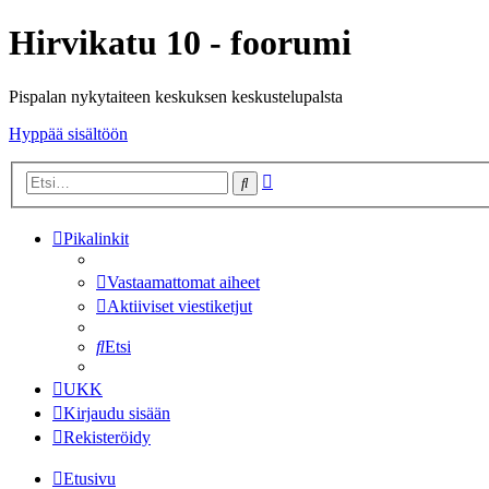
Hirvikatu 10 - foorumi
Pispalan nykytaiteen keskuksen keskustelupalsta
Hyppää sisältöön
Tarkennettu
Etsi
haku
Pikalinkit
Vastaamattomat aiheet
Aktiiviset viestiketjut
Etsi
UKK
Kirjaudu sisään
Rekisteröidy
Etusivu