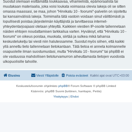
Suostut olemaan esittämättä loukkaavaa, vihamielistä, epämoraalista tai
muutakaan materiaalia, joka voisi loukata voimassa olevia lakeja oli se sitten
omassa maassasi, se maa, johon "Hirvikatu 10 - foorumi"-palvelin on sijoitettu
tai kansainvälisiä lakeja. Toimimalla tätä vastoin voidaan sinut välittömästi ja
lopullisesti poistaa järjestelmän käyttäjistä ja tarvittaessa internet-
yhteydentarjoajaasi otetaan yhteyttä. Kaikkien viestien IP-osoite tallennetaan
näiden ehtojen noudattamisen tarkkailua varten. Hyväksyt, että "Hirvikatu 10 -
foorumi" on oikeus poistaa, muokata, siirtää ja sulkea mikä tahansa
keskusteluketju tai viesti niin halutessamme. Suostut myös siihen, että kaikki
yllä annettu tieto tallennetaan tietokantaan. Tätä tietoa ei anneta kolmannelle
osapuolelle ilman suostumustasi, mutta "Hirvikatu 10 - foorumi" tai phpBB ei
ole vastuussa mahdollisen tietoturvamurron aiheuttamasta tietojen vuodosta
ulkopuolisille tahoille.
Etusivu
Viesti Ylläpidolle
Poista evästeet
Kaikki ajat ovat
UTC+03:00
Keskustelufoorumin ohjelmisto
phpBB
® Forum Software © phpBB Limited
Käännös: phpBB Suomi (lurttinen, harritapio, Pettis)
Yksityisyys
|
Ehdot