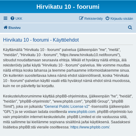
Hirvikatu 10 - foorumi
UKK
Rekisteröidy
Kirjaudu sisään
E
Etusivu
t
Hirvikatu 10 - foorumi - Käyttöehdot
s
i
Käyttämällä "Hirvikatu 10 - foorumi" palvelua (jälkeenpäin "me", "meitä",
"meidän", "Hirvikatu 10 - foorumi", "https://www.hirvikatu10.net/foorumi"),
sitoudut noudattamaan seuraavia ehtoja. Mikäli et hyväksy näitä ehtoja, älä
rekisteröidy ja/tai käytä "Hirvikatu 10 - foorumi"-palvelua. Me voimme muuttaa
näitä ehtoja koska tahansa ja teemme parhaamme informoidaksemme sinua.
On kuitenkin suositeltavaa lukea nämä ehdot säännöllisesti, koska "Hirvikatu
10 - foorumi"-palvelun käyttö vaatii että hyväksyt nämä ehdot siinä muodossa,
kuin ne on päivitetty tai korjattu.
Keskustelufoorumimme käyttää phpBB-ohjelmistoa, (jälkeenpäin "he", "heidät",
"heidän", "phpBB-ohjelmisto", "www.phpbb.com", "phpBB Group", "phpBB
Tiimit"), joka on julkaistu "
General Public License v2
" -lisenssillä (jälkeenpäin
"GPL") ja se voidaan ladata osoitteesta
www.phpbb.com
. phpBB-ohjelmisto luo
vain ympäristön internet-keskustelulle. phpBB Limited ei ole vastuussa siitä,
mitä sallimme tai kiellämme sopivana sisältönä ja/tai käytöksenä. Saadaksesi
lisätietoa phpBB:stä vieraile osoitteessa:
https://www.phpbb.com/
.