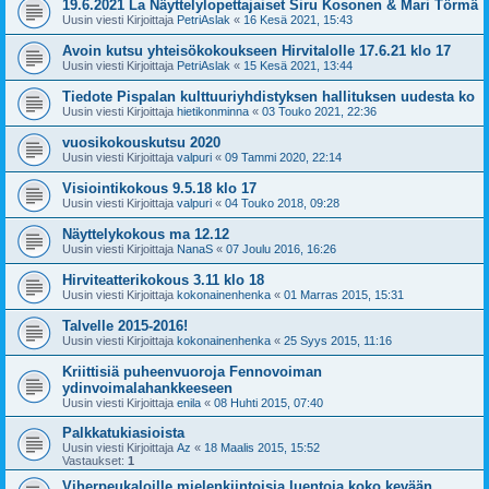
19.6.2021 La Näyttelylopettajaiset Siru Kosonen & Mari Törmä
Uusin viesti Kirjoittaja
PetriAslak
«
16 Kesä 2021, 15:43
Avoin kutsu yhteisökokoukseen Hirvitalolle 17.6.21 klo 17
Uusin viesti Kirjoittaja
PetriAslak
«
15 Kesä 2021, 13:44
Tiedote Pispalan kulttuuriyhdistyksen hallituksen uudesta ko
Uusin viesti Kirjoittaja
hietikonminna
«
03 Touko 2021, 22:36
vuosikokouskutsu 2020
Uusin viesti Kirjoittaja
valpuri
«
09 Tammi 2020, 22:14
Visiointikokous 9.5.18 klo 17
Uusin viesti Kirjoittaja
valpuri
«
04 Touko 2018, 09:28
Näyttelykokous ma 12.12
Uusin viesti Kirjoittaja
NanaS
«
07 Joulu 2016, 16:26
Hirviteatterikokous 3.11 klo 18
Uusin viesti Kirjoittaja
kokonainenhenka
«
01 Marras 2015, 15:31
Talvelle 2015-2016!
Uusin viesti Kirjoittaja
kokonainenhenka
«
25 Syys 2015, 11:16
Kriittisiä puheenvuoroja Fennovoiman
ydinvoimalahankkeeseen
Uusin viesti Kirjoittaja
enila
«
08 Huhti 2015, 07:40
Palkkatukiasioista
Uusin viesti Kirjoittaja
Az
«
18 Maalis 2015, 15:52
Vastaukset:
1
Viherpeukaloille mielenkiintoisia luentoja koko kevään