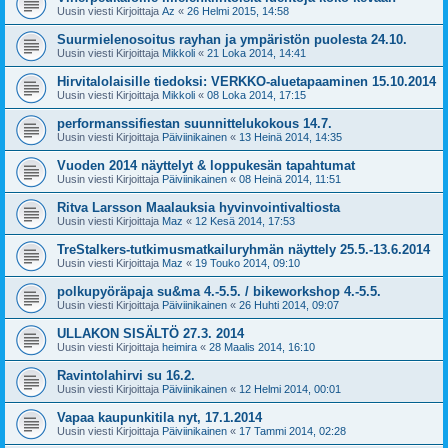
Uusin viesti Kirjoittaja
Az
«
26 Helmi 2015, 14:58
Suurmielenosoitus rayhan ja ympäristön puolesta 24.10.
Uusin viesti Kirjoittaja
Mikkoli
«
21 Loka 2014, 14:41
Hirvitalolaisille tiedoksi: VERKKO-aluetapaaminen 15.10.2014
Uusin viesti Kirjoittaja
Mikkoli
«
08 Loka 2014, 17:15
performanssifiestan suunnittelukokous 14.7.
Uusin viesti Kirjoittaja
Päiviinikainen
«
13 Heinä 2014, 14:35
Vuoden 2014 näyttelyt & loppukesän tapahtumat
Uusin viesti Kirjoittaja
Päiviinikainen
«
08 Heinä 2014, 11:51
Ritva Larsson Maalauksia hyvinvointivaltiosta
Uusin viesti Kirjoittaja
Maz
«
12 Kesä 2014, 17:53
TreStalkers-tutkimusmatkailuryhmän näyttely 25.5.-13.6.2014
Uusin viesti Kirjoittaja
Maz
«
19 Touko 2014, 09:10
polkupyöräpaja su&ma 4.-5.5. / bikeworkshop 4.-5.5.
Uusin viesti Kirjoittaja
Päiviinikainen
«
26 Huhti 2014, 09:07
ULLAKON SISÄLTÖ 27.3. 2014
Uusin viesti Kirjoittaja
heimira
«
28 Maalis 2014, 16:10
Ravintolahirvi su 16.2.
Uusin viesti Kirjoittaja
Päiviinikainen
«
12 Helmi 2014, 00:01
Vapaa kaupunkitila nyt, 17.1.2014
Uusin viesti Kirjoittaja
Päiviinikainen
«
17 Tammi 2014, 02:28