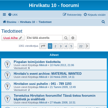
Hirvikatu 10 - foorumi
UKK
Rekisteröidy
Kirjaudu sisään
E
Etusivu
Hirvikatu 10
Tiedotteet
t
Tiedotteet
s
Etsi
Tarkennettu haku
Uusi Aihe
i
Sivu
1
/
22
1
2
3
4
5
22
Seuraava
1061 viestiketjua
…
Aiheet
Pispalan toimijoiden tiedotteita
Uusin viesti Kirjoittaja
Mikkoli
«
10 Huhti 2013, 21:06
Vastaukset:
6
Hirvitalo's event archive: MATERIAL WANTED
Uusin viesti Kirjoittaja
Mikkoli
«
16 Heinä 2009, 14:11
Hirvitalon uusi puhelin : 041 - 789 1193
Uusin viesti Kirjoittaja
Mikkoli
«
21 Tammi 2009, 13:49
Vastaukset:
2
Tervetuloa Hirvitalon foorumille! Tässä tietoa foorumin
käytöstä ja sisällöstä
Uusin viesti Kirjoittaja
Mikkoli
«
27 Maalis 2008, 10:31