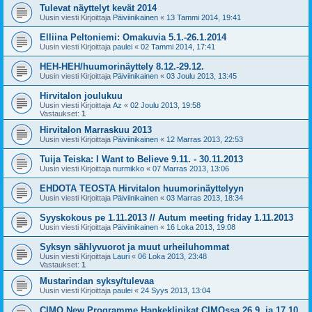
Tulevat näyttelyt kevät 2014
Uusin viesti Kirjoittaja
Päiviinikainen
«
13 Tammi 2014, 19:41
Elliina Peltoniemi: Omakuvia 5.1.-26.1.2014
Uusin viesti Kirjoittaja
paulei
«
02 Tammi 2014, 17:41
HEH-HEH/huumorinäyttely 8.12.-29.12.
Uusin viesti Kirjoittaja
Päiviinikainen
«
03 Joulu 2013, 13:45
Hirvitalon joulukuu
Uusin viesti Kirjoittaja
Az
«
02 Joulu 2013, 19:58
Vastaukset:
1
Hirvitalon Marraskuu 2013
Uusin viesti Kirjoittaja
Päiviinikainen
«
12 Marras 2013, 22:53
Tuija Teiska: I Want to Believe 9.11. - 30.11.2013
Uusin viesti Kirjoittaja
nurmikko
«
07 Marras 2013, 13:06
EHDOTA TEOSTA Hirvitalon huumorinäyttelyyn
Uusin viesti Kirjoittaja
Päiviinikainen
«
03 Marras 2013, 18:34
Syyskokous pe 1.11.2013 // Autum meeting friday 1.11.2013
Uusin viesti Kirjoittaja
Päiviinikainen
«
16 Loka 2013, 19:08
Syksyn sählyvuorot ja muut urheiluhommat
Uusin viesti Kirjoittaja
Lauri
«
06 Loka 2013, 23:48
Vastaukset:
1
Mustarindan syksy/tulevaa
Uusin viesti Kirjoittaja
paulei
«
24 Syys 2013, 13:04
CIMO New Programme Hankeklinikat CIMOssa 26.9. ja 17.10.