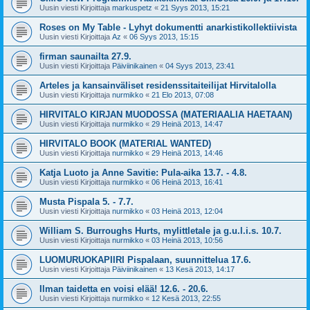
Uusin viesti Kirjoittaja
markuspetz
«
21 Syys 2013, 15:21
Roses on My Table - Lyhyt dokumentti anarkistikollektiivista
Uusin viesti Kirjoittaja
Az
«
06 Syys 2013, 15:15
firman saunailta 27.9.
Uusin viesti Kirjoittaja
Päiviinikainen
«
04 Syys 2013, 23:41
Arteles ja kansainväliset residenssitaiteilijat Hirvitalolla
Uusin viesti Kirjoittaja
nurmikko
«
21 Elo 2013, 07:08
HIRVITALO KIRJAN MUODOSSA (MATERIAALIA HAETAAN)
Uusin viesti Kirjoittaja
nurmikko
«
29 Heinä 2013, 14:47
HIRVITALO BOOK (MATERIAL WANTED)
Uusin viesti Kirjoittaja
nurmikko
«
29 Heinä 2013, 14:46
Katja Luoto ja Anne Savitie: Pula-aika 13.7. - 4.8.
Uusin viesti Kirjoittaja
nurmikko
«
06 Heinä 2013, 16:41
Musta Pispala 5. - 7.7.
Uusin viesti Kirjoittaja
nurmikko
«
03 Heinä 2013, 12:04
William S. Burroughs Hurts, mylittletale ja g.u.l.i.s. 10.7.
Uusin viesti Kirjoittaja
nurmikko
«
03 Heinä 2013, 10:56
LUOMURUOKAPIIRI Pispalaan, suunnittelua 17.6.
Uusin viesti Kirjoittaja
Päiviinikainen
«
13 Kesä 2013, 14:17
Ilman taidetta en voisi elää! 12.6. - 20.6.
Uusin viesti Kirjoittaja
nurmikko
«
12 Kesä 2013, 22:55