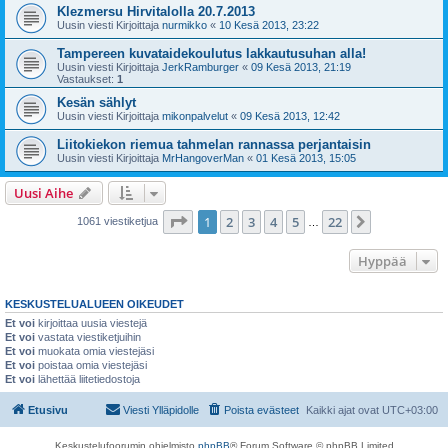
Klezmersu Hirvitalolla 20.7.2013
Uusin viesti Kirjoittaja
nurmikko
«
10 Kesä 2013, 23:22
Tampereen kuvataidekoulutus lakkautusuhan alla!
Uusin viesti Kirjoittaja
JerkRamburger
«
09 Kesä 2013, 21:19
Vastaukset:
1
Kesän sählyt
Uusin viesti Kirjoittaja
mikonpalvelut
«
09 Kesä 2013, 12:42
Liitokiekon riemua tahmelan rannassa perjantaisin
Uusin viesti Kirjoittaja
MrHangoverMan
«
01 Kesä 2013, 15:05
Uusi Aihe
Sivu
1
/
22
1
2
3
4
5
22
Seuraava
1061 viestiketjua
…
Hyppää
KESKUSTELUALUEEN OIKEUDET
Et voi
kirjoittaa uusia viestejä
Et voi
vastata viestiketjuihin
Et voi
muokata omia viestejäsi
Et voi
poistaa omia viestejäsi
Et voi
lähettää liitetiedostoja
Etusivu
Viesti Ylläpidolle
Poista evästeet
Kaikki ajat ovat
UTC+03:00
Keskustelufoorumin ohjelmisto
phpBB
® Forum Software © phpBB Limited