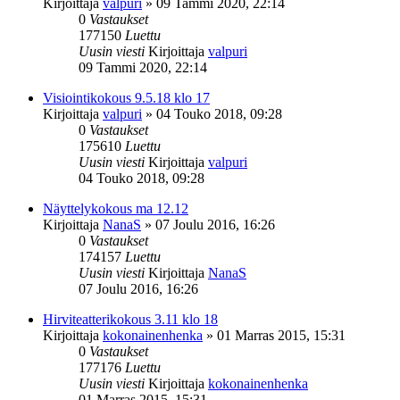
Kirjoittaja
valpuri
»
09 Tammi 2020, 22:14
0
Vastaukset
177150
Luettu
Uusin viesti
Kirjoittaja
valpuri
09 Tammi 2020, 22:14
Visiointikokous 9.5.18 klo 17
Kirjoittaja
valpuri
»
04 Touko 2018, 09:28
0
Vastaukset
175610
Luettu
Uusin viesti
Kirjoittaja
valpuri
04 Touko 2018, 09:28
Näyttelykokous ma 12.12
Kirjoittaja
NanaS
»
07 Joulu 2016, 16:26
0
Vastaukset
174157
Luettu
Uusin viesti
Kirjoittaja
NanaS
07 Joulu 2016, 16:26
Hirviteatterikokous 3.11 klo 18
Kirjoittaja
kokonainenhenka
»
01 Marras 2015, 15:31
0
Vastaukset
177176
Luettu
Uusin viesti
Kirjoittaja
kokonainenhenka
01 Marras 2015, 15:31