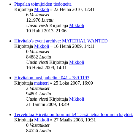
Pispalan toimijoiden tiedotteita
Kirjoittaja
Mikkoli
»
22 Heinä 2010, 12:41
6
Vastaukset
121976
Luettu
Uusin viesti
Kirjoittaja
Mikkoli
10 Huhti 2013, 21:06
Hirvitalo's event archive: MATERIAL WANTED
Kirjoittaja
Mikkoli
»
16 Heinä 2009, 14:11
0
Vastaukset
84882
Luettu
Uusin viesti
Kirjoittaja
Mikkoli
16 Heinä 2009, 14:11
Hirvitalon uusi puhelin : 041 - 789 1193
Kirjoittaja
maisteri
»
25 Loka 2007, 16:09
2
Vastaukset
94801
Luettu
Uusin viesti
Kirjoittaja
Mikkoli
21 Tammi 2009, 13:49
Tervetuloa Hirvitalon foorumille! Tässä tietoa foorumin käytöstä 
Kirjoittaja
Mikkoli
»
27 Maalis 2008, 10:31
0
Vastaukset
84556
Luettu