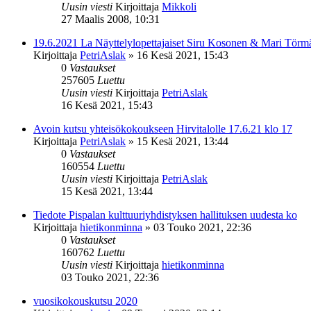
Uusin viesti
Kirjoittaja
Mikkoli
27 Maalis 2008, 10:31
19.6.2021 La Näyttelylopettajaiset Siru Kosonen & Mari Törm
Kirjoittaja
PetriAslak
»
16 Kesä 2021, 15:43
0
Vastaukset
257605
Luettu
Uusin viesti
Kirjoittaja
PetriAslak
16 Kesä 2021, 15:43
Avoin kutsu yhteisökokoukseen Hirvitalolle 17.6.21 klo 17
Kirjoittaja
PetriAslak
»
15 Kesä 2021, 13:44
0
Vastaukset
160554
Luettu
Uusin viesti
Kirjoittaja
PetriAslak
15 Kesä 2021, 13:44
Tiedote Pispalan kulttuuriyhdistyksen hallituksen uudesta ko
Kirjoittaja
hietikonminna
»
03 Touko 2021, 22:36
0
Vastaukset
160762
Luettu
Uusin viesti
Kirjoittaja
hietikonminna
03 Touko 2021, 22:36
vuosikokouskutsu 2020