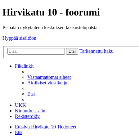
Hirvikatu 10 - foorumi
Pispalan nykytaiteen keskuksen keskustelupalsta
Hyppää sisältöön
Tarkennettu haku
Etsi
Pikalinkit
Vastaamattomat aiheet
Aktiiviset viestiketjut
Etsi
UKK
Kirjaudu sisään
Rekisteröidy
Etusivu
Hirvikatu 10
Tiedotteet
Etsi