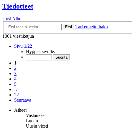
Tiedotteet
Uusi Aihe
Tarkennettu haku
Etsi
1061 viestiketjua
Sivu
1
/
22
Hyppää sivulle:
1
2
3
4
5
…
22
Seuraava
Aiheet
Vastaukset
Luettu
Uusin viesti