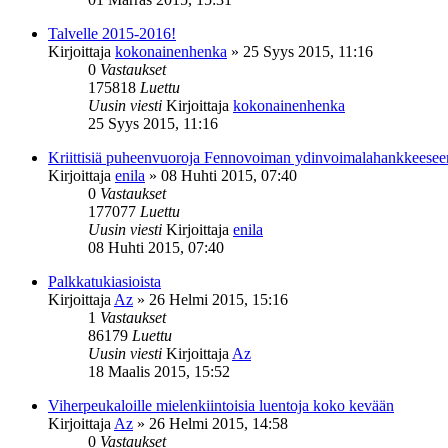
Talvelle 2015-2016!
Kirjoittaja
kokonainenhenka
»
25 Syys 2015, 11:16
0
Vastaukset
175818
Luettu
Uusin viesti
Kirjoittaja
kokonainenhenka
25 Syys 2015, 11:16
Kriittisiä puheenvuoroja Fennovoiman ydinvoimalahankkeesee
Kirjoittaja
enila
»
08 Huhti 2015, 07:40
0
Vastaukset
177077
Luettu
Uusin viesti
Kirjoittaja
enila
08 Huhti 2015, 07:40
Palkkatukiasioista
Kirjoittaja
Az
»
26 Helmi 2015, 15:16
1
Vastaukset
86179
Luettu
Uusin viesti
Kirjoittaja
Az
18 Maalis 2015, 15:52
Viherpeukaloille mielenkiintoisia luentoja koko kevään
Kirjoittaja
Az
»
26 Helmi 2015, 14:58
0
Vastaukset