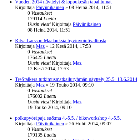
Vuoden 2014 näyttelyt & loppukesän tapahtumat
Kirjoittaja
Päiviinikainen
»
08 Heinä 2014, 11:51
0
Vastaukset
179114
Luettu
Uusin viesti
Kirjoittaja
Päiviinikainen
08 Heinä 2014, 11:51
Ritva Larsson Maalauksia hyvinvointivaltiosta
Kirjoittaja
Maz
»
12 Kesä 2014, 17:53
0
Vastaukset
176425
Luettu
Uusin viesti
Kirjoittaja
Maz
12 Kesä 2014, 17:53
TreStalkers-tutkimusmatkailuryhmän näyttely 25.5.-13.6.2014
Kirjoittaja
Maz
»
19 Touko 2014, 09:10
0
Vastaukset
176002
Luettu
Uusin viesti
Kirjoittaja
Maz
19 Touko 2014, 09:10
polkupyöräpaja su&ma 4.-5.5. / bikeworkshop 4.-5.5.
Kirjoittaja
Päiviinikainen
»
26 Huhti 2014, 09:07
0
Vastaukset
179135
Luettu