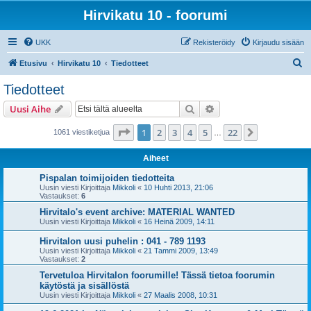
Hirvikatu 10 - foorumi
UKK
Rekisteröidy
Kirjaudu sisään
E
Etusivu
Hirvikatu 10
Tiedotteet
t
Tiedotteet
s
Etsi
Tarkennettu haku
Uusi Aihe
i
Sivu
1
/
22
1
2
3
4
5
22
Seuraava
1061 viestiketjua
…
Aiheet
Pispalan toimijoiden tiedotteita
Uusin viesti Kirjoittaja
Mikkoli
«
10 Huhti 2013, 21:06
Vastaukset:
6
Hirvitalo's event archive: MATERIAL WANTED
Uusin viesti Kirjoittaja
Mikkoli
«
16 Heinä 2009, 14:11
Hirvitalon uusi puhelin : 041 - 789 1193
Uusin viesti Kirjoittaja
Mikkoli
«
21 Tammi 2009, 13:49
Vastaukset:
2
Tervetuloa Hirvitalon foorumille! Tässä tietoa foorumin
käytöstä ja sisällöstä
Uusin viesti Kirjoittaja
Mikkoli
«
27 Maalis 2008, 10:31