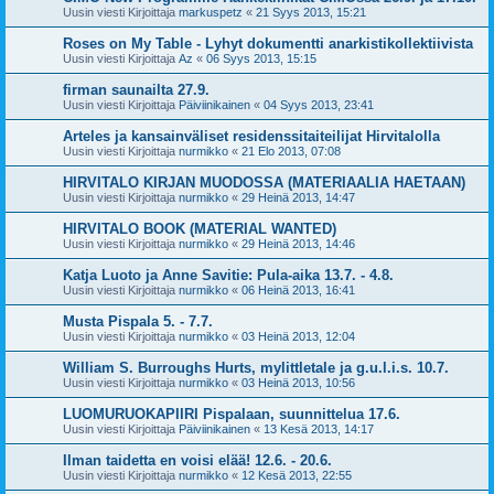
Uusin viesti Kirjoittaja
markuspetz
«
21 Syys 2013, 15:21
Roses on My Table - Lyhyt dokumentti anarkistikollektiivista
Uusin viesti Kirjoittaja
Az
«
06 Syys 2013, 15:15
firman saunailta 27.9.
Uusin viesti Kirjoittaja
Päiviinikainen
«
04 Syys 2013, 23:41
Arteles ja kansainväliset residenssitaiteilijat Hirvitalolla
Uusin viesti Kirjoittaja
nurmikko
«
21 Elo 2013, 07:08
HIRVITALO KIRJAN MUODOSSA (MATERIAALIA HAETAAN)
Uusin viesti Kirjoittaja
nurmikko
«
29 Heinä 2013, 14:47
HIRVITALO BOOK (MATERIAL WANTED)
Uusin viesti Kirjoittaja
nurmikko
«
29 Heinä 2013, 14:46
Katja Luoto ja Anne Savitie: Pula-aika 13.7. - 4.8.
Uusin viesti Kirjoittaja
nurmikko
«
06 Heinä 2013, 16:41
Musta Pispala 5. - 7.7.
Uusin viesti Kirjoittaja
nurmikko
«
03 Heinä 2013, 12:04
William S. Burroughs Hurts, mylittletale ja g.u.l.i.s. 10.7.
Uusin viesti Kirjoittaja
nurmikko
«
03 Heinä 2013, 10:56
LUOMURUOKAPIIRI Pispalaan, suunnittelua 17.6.
Uusin viesti Kirjoittaja
Päiviinikainen
«
13 Kesä 2013, 14:17
Ilman taidetta en voisi elää! 12.6. - 20.6.
Uusin viesti Kirjoittaja
nurmikko
«
12 Kesä 2013, 22:55