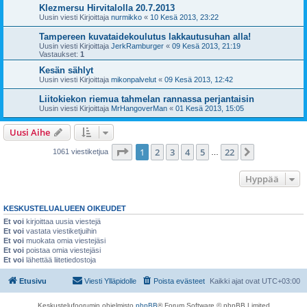
Klezmersu Hirvitalolla 20.7.2013
Uusin viesti Kirjoittaja
nurmikko
«
10 Kesä 2013, 23:22
Tampereen kuvataidekoulutus lakkautusuhan alla!
Uusin viesti Kirjoittaja
JerkRamburger
«
09 Kesä 2013, 21:19
Vastaukset:
1
Kesän sählyt
Uusin viesti Kirjoittaja
mikonpalvelut
«
09 Kesä 2013, 12:42
Liitokiekon riemua tahmelan rannassa perjantaisin
Uusin viesti Kirjoittaja
MrHangoverMan
«
01 Kesä 2013, 15:05
Uusi Aihe
Sivu
1
/
22
1
2
3
4
5
22
Seuraava
1061 viestiketjua
…
Hyppää
KESKUSTELUALUEEN OIKEUDET
Et voi
kirjoittaa uusia viestejä
Et voi
vastata viestiketjuihin
Et voi
muokata omia viestejäsi
Et voi
poistaa omia viestejäsi
Et voi
lähettää liitetiedostoja
Etusivu
Viesti Ylläpidolle
Poista evästeet
Kaikki ajat ovat
UTC+03:00
Keskustelufoorumin ohjelmisto
phpBB
® Forum Software © phpBB Limited