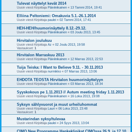
Tulevat näyttelyt kevät 2014
Uusin viesti Kirjoittaja
Päiviinikainen
«
13 Tammi 2014, 19:41
Elliina Peltoniemi: Omakuvia 5.1.-26.1.2014
Uusin viesti Kirjoittaja
paulei
«
02 Tammi 2014, 17:41
HEH-HEH/huumorinäyttely 8.12.-29.12.
Uusin viesti Kirjoittaja
Päiviinikainen
«
03 Joulu 2013, 13:45
Hirvitalon joulukuu
Uusin viesti Kirjoittaja
Az
«
02 Joulu 2013, 19:58
Vastaukset:
1
Hirvitalon Marraskuu 2013
Uusin viesti Kirjoittaja
Päiviinikainen
«
12 Marras 2013, 22:53
Tuija Teiska: I Want to Believe 9.11. - 30.11.2013
Uusin viesti Kirjoittaja
nurmikko
«
07 Marras 2013, 13:06
EHDOTA TEOSTA Hirvitalon huumorinäyttelyyn
Uusin viesti Kirjoittaja
Päiviinikainen
«
03 Marras 2013, 18:34
Syyskokous pe 1.11.2013 // Autum meeting friday 1.11.2013
Uusin viesti Kirjoittaja
Päiviinikainen
«
16 Loka 2013, 19:08
Syksyn sählyvuorot ja muut urheiluhommat
Uusin viesti Kirjoittaja
Lauri
«
06 Loka 2013, 23:48
Vastaukset:
1
Mustarindan syksy/tulevaa
Uusin viesti Kirjoittaja
paulei
«
24 Syys 2013, 13:04
CIMO New Programme Hankeklinikat CIMOssa 26.9. ja 17.10.