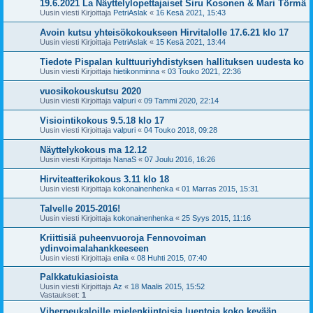
19.6.2021 La Näyttelylopettajaiset Siru Kosonen & Mari Törmä
Uusin viesti Kirjoittaja
PetriAslak
«
16 Kesä 2021, 15:43
Avoin kutsu yhteisökokoukseen Hirvitalolle 17.6.21 klo 17
Uusin viesti Kirjoittaja
PetriAslak
«
15 Kesä 2021, 13:44
Tiedote Pispalan kulttuuriyhdistyksen hallituksen uudesta ko
Uusin viesti Kirjoittaja
hietikonminna
«
03 Touko 2021, 22:36
vuosikokouskutsu 2020
Uusin viesti Kirjoittaja
valpuri
«
09 Tammi 2020, 22:14
Visiointikokous 9.5.18 klo 17
Uusin viesti Kirjoittaja
valpuri
«
04 Touko 2018, 09:28
Näyttelykokous ma 12.12
Uusin viesti Kirjoittaja
NanaS
«
07 Joulu 2016, 16:26
Hirviteatterikokous 3.11 klo 18
Uusin viesti Kirjoittaja
kokonainenhenka
«
01 Marras 2015, 15:31
Talvelle 2015-2016!
Uusin viesti Kirjoittaja
kokonainenhenka
«
25 Syys 2015, 11:16
Kriittisiä puheenvuoroja Fennovoiman
ydinvoimalahankkeeseen
Uusin viesti Kirjoittaja
enila
«
08 Huhti 2015, 07:40
Palkkatukiasioista
Uusin viesti Kirjoittaja
Az
«
18 Maalis 2015, 15:52
Vastaukset:
1
Viherpeukaloille mielenkiintoisia luentoja koko kevään