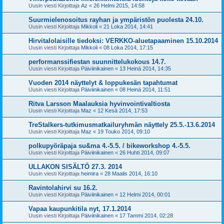
Uusin viesti Kirjoittaja
Az
«
26 Helmi 2015, 14:58
Suurmielenosoitus rayhan ja ympäristön puolesta 24.10.
Uusin viesti Kirjoittaja
Mikkoli
«
21 Loka 2014, 14:41
Hirvitalolaisille tiedoksi: VERKKO-aluetapaaminen 15.10.2014
Uusin viesti Kirjoittaja
Mikkoli
«
08 Loka 2014, 17:15
performanssifiestan suunnittelukokous 14.7.
Uusin viesti Kirjoittaja
Päiviinikainen
«
13 Heinä 2014, 14:35
Vuoden 2014 näyttelyt & loppukesän tapahtumat
Uusin viesti Kirjoittaja
Päiviinikainen
«
08 Heinä 2014, 11:51
Ritva Larsson Maalauksia hyvinvointivaltiosta
Uusin viesti Kirjoittaja
Maz
«
12 Kesä 2014, 17:53
TreStalkers-tutkimusmatkailuryhmän näyttely 25.5.-13.6.2014
Uusin viesti Kirjoittaja
Maz
«
19 Touko 2014, 09:10
polkupyöräpaja su&ma 4.-5.5. / bikeworkshop 4.-5.5.
Uusin viesti Kirjoittaja
Päiviinikainen
«
26 Huhti 2014, 09:07
ULLAKON SISÄLTÖ 27.3. 2014
Uusin viesti Kirjoittaja
heimira
«
28 Maalis 2014, 16:10
Ravintolahirvi su 16.2.
Uusin viesti Kirjoittaja
Päiviinikainen
«
12 Helmi 2014, 00:01
Vapaa kaupunkitila nyt, 17.1.2014
Uusin viesti Kirjoittaja
Päiviinikainen
«
17 Tammi 2014, 02:28