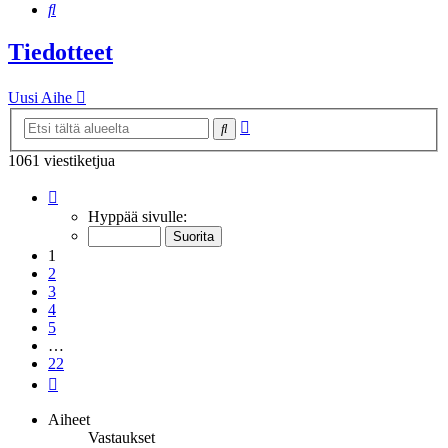
Etsi
Tiedotteet
Uusi Aihe
Tarkennettu
Etsi
haku
1061 viestiketjua
Sivu
1
/
22
Hyppää sivulle:
1
2
3
4
5
…
22
Seuraava
Aiheet
Vastaukset