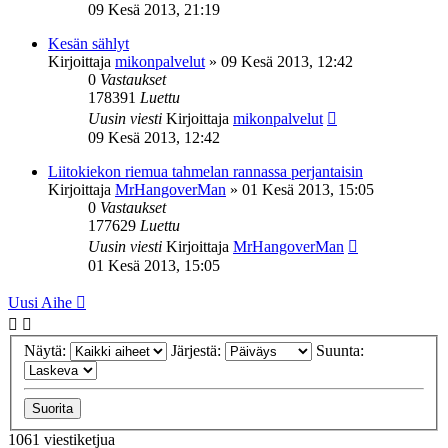
09 Kesä 2013, 21:19
Kesän sählyt
Kirjoittaja
mikonpalvelut
»
09 Kesä 2013, 12:42
0
Vastaukset
178391
Luettu
Uusin viesti
Kirjoittaja
mikonpalvelut
09 Kesä 2013, 12:42
Liitokiekon riemua tahmelan rannassa perjantaisin
Kirjoittaja
MrHangoverMan
»
01 Kesä 2013, 15:05
0
Vastaukset
177629
Luettu
Uusin viesti
Kirjoittaja
MrHangoverMan
01 Kesä 2013, 15:05
Uusi Aihe
Näytä:
Järjestä:
Suunta:
1061 viestiketjua