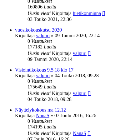
0
Vastaukset
160806
Luettu
Uusin viesti
Kirjoittaja
hietikonminna
03 Touko 2021, 22:36
vuosikokouskutsu 2020
Kirjoittaja
valpuri
»
09 Tammi 2020, 22:14
0
Vastaukset
177182
Luettu
Uusin viesti
Kirjoittaja
valpuri
09 Tammi 2020, 22:14
Visiointikokous 9.5.18 klo 17
Kirjoittaja
valpuri
»
04 Touko 2018, 09:28
0
Vastaukset
175649
Luettu
Uusin viesti
Kirjoittaja
valpuri
04 Touko 2018, 09:28
Näyttelykokous ma 12.12
Kirjoittaja
NanaS
»
07 Joulu 2016, 16:26
0
Vastaukset
174195
Luettu
Uusin viesti
Kirjoittaja
NanaS
07 Joulu 2016, 16:26