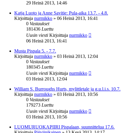
29 Heinä 2013, 14:46
Katja Luoto ja Anne Savitie: Pula-aika 13.7. - 4.8.
Kirjoittaja
nurmikko
»
06 Heinä 2013, 16:41
0
Vastaukset
181436
Luettu
Uusin viesti
Kirjoittaja
nurmikko
06 Heinä 2013, 16:41
Musta Pispala 5. - 7.7.
Kirjoittaja
nurmikko
»
03 Heinä 2013, 12:04
0
Vastaukset
180345
Luettu
Uusin viesti
Kirjoittaja
nurmikko
03 Heinä 2013, 12:04
William S. Burroughs Hurts, mylittletale ja g.u.l.i.s. 10.7.
Kirjoittaja
nurmikko
»
03 Heinä 2013, 10:56
0
Vastaukset
179273
Luettu
Uusin viesti
Kirjoittaja
nurmikko
03 Heinä 2013, 10:56
LUOMURUOKAPIIRI Pispalaan, suunnittelua 17.6.
Kirjoittaja
Päiviinikainen
»
13 Kesä 2013, 14:17