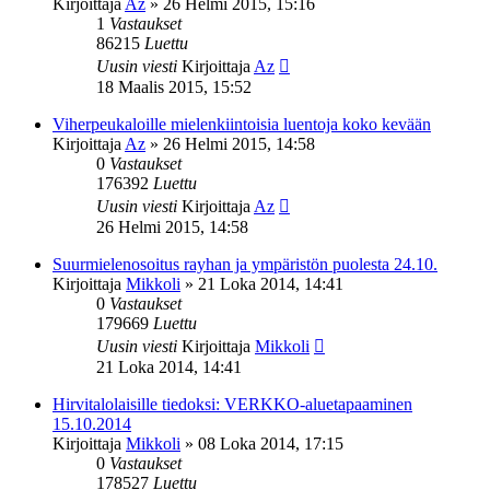
Kirjoittaja
Az
»
26 Helmi 2015, 15:16
1
Vastaukset
86215
Luettu
Uusin viesti
Kirjoittaja
Az
18 Maalis 2015, 15:52
Viherpeukaloille mielenkiintoisia luentoja koko kevään
Kirjoittaja
Az
»
26 Helmi 2015, 14:58
0
Vastaukset
176392
Luettu
Uusin viesti
Kirjoittaja
Az
26 Helmi 2015, 14:58
Suurmielenosoitus rayhan ja ympäristön puolesta 24.10.
Kirjoittaja
Mikkoli
»
21 Loka 2014, 14:41
0
Vastaukset
179669
Luettu
Uusin viesti
Kirjoittaja
Mikkoli
21 Loka 2014, 14:41
Hirvitalolaisille tiedoksi: VERKKO-aluetapaaminen
15.10.2014
Kirjoittaja
Mikkoli
»
08 Loka 2014, 17:15
0
Vastaukset
178527
Luettu