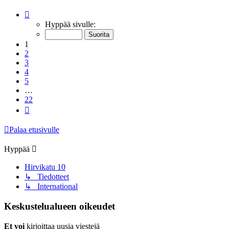
Sivu
1
/
22
Hyppää sivulle:
1
2
3
4
5
…
22
Seuraava
Palaa etusivulle
Hyppää
Hirvikatu 10
↳ Tiedotteet
↳ International
Keskustelualueen oikeudet
Et voi
kirjoittaa uusia viestejä