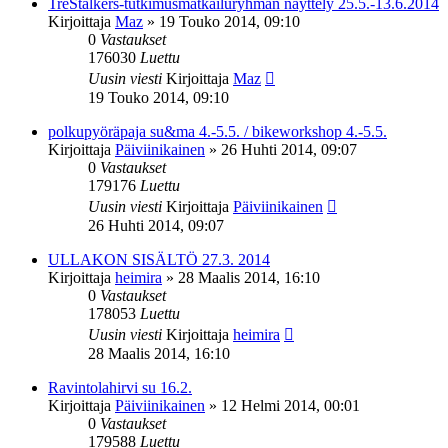
TreStalkers-tutkimusmatkailuryhmän näyttely 25.5.-13.6.2014
Kirjoittaja
Maz
»
19 Touko 2014, 09:10
0
Vastaukset
176030
Luettu
Uusin viesti
Kirjoittaja
Maz
19 Touko 2014, 09:10
polkupyöräpaja su&ma 4.-5.5. / bikeworkshop 4.-5.5.
Kirjoittaja
Päiviinikainen
»
26 Huhti 2014, 09:07
0
Vastaukset
179176
Luettu
Uusin viesti
Kirjoittaja
Päiviinikainen
26 Huhti 2014, 09:07
ULLAKON SISÄLTÖ 27.3. 2014
Kirjoittaja
heimira
»
28 Maalis 2014, 16:10
0
Vastaukset
178053
Luettu
Uusin viesti
Kirjoittaja
heimira
28 Maalis 2014, 16:10
Ravintolahirvi su 16.2.
Kirjoittaja
Päiviinikainen
»
12 Helmi 2014, 00:01
0
Vastaukset
179588
Luettu