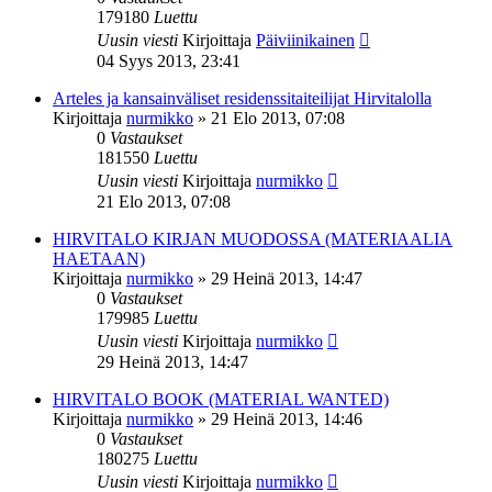
179180
Luettu
Uusin viesti
Kirjoittaja
Päiviinikainen
04 Syys 2013, 23:41
Arteles ja kansainväliset residenssitaiteilijat Hirvitalolla
Kirjoittaja
nurmikko
»
21 Elo 2013, 07:08
0
Vastaukset
181550
Luettu
Uusin viesti
Kirjoittaja
nurmikko
21 Elo 2013, 07:08
HIRVITALO KIRJAN MUODOSSA (MATERIAALIA
HAETAAN)
Kirjoittaja
nurmikko
»
29 Heinä 2013, 14:47
0
Vastaukset
179985
Luettu
Uusin viesti
Kirjoittaja
nurmikko
29 Heinä 2013, 14:47
HIRVITALO BOOK (MATERIAL WANTED)
Kirjoittaja
nurmikko
»
29 Heinä 2013, 14:46
0
Vastaukset
180275
Luettu
Uusin viesti
Kirjoittaja
nurmikko