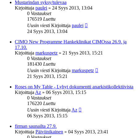
Mustarindan syksy/tulevaa
Kirjoittaja
paulei
»
24 Syys 2013, 13:04
0
Vastaukset
176519
Luettu
Uusin viesti
Kirjoittaja
paulei
24 Syys 2013, 13:04
CIMO New Programme Hankeklinikat CIMOssa 26.9. ja
17.10.
Kirjoittaja
markuspetz
»
21 Syys 2013, 15:21
0
Vastaukset
181430
Luettu
Uusin viesti
Kirjoittaja
markuspetz
21 Syys 2013, 15:21
Roses on My Table - Lyhyt dokumentti anarkistikollektiivista
Kirjoittaja
Az
»
06 Syys 2013, 15:15
0
Vastaukset
176220
Luettu
Uusin viesti
Kirjoittaja
Az
06 Syys 2013, 15:15
firman saunailta 27.9.
Kirjoittaja
Päiviinikainen
»
04 Syys 2013, 23:41
0
Vastaukset