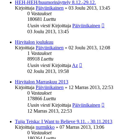
HEH-HEH/huumorinäyttely 8.12.-29.12.
Kirjoittaja
Päiviinikainen
»
03 Joulu 2013, 13:45
0
Vastaukset
180681
Luettu
Uusin viesti
Kirjoittaja
Päiviinikainen
03 Joulu 2013, 13:45
Hirvitalon joulukuu
Kirjoittaja
Päiviinikainen
»
02 Joulu 2013, 12:08
1
Vastaukset
89918
Luettu
Uusin viesti
Kirjoittaja
Az
02 Joulu 2013, 19:58
Hirvitalon Marraskuu 2013
Kirjoittaja
Päiviinikainen
»
12 Marras 2013, 22:53
0
Vastaukset
178866
Luettu
Uusin viesti
Kirjoittaja
Päiviinikainen
12 Marras 2013, 22:53
Tuija Teiska: I Want to Believe 9.11. - 30.11.2013
Kirjoittaja
nurmikko
»
07 Marras 2013, 13:06
0
Vastaukset
180264
Luettu