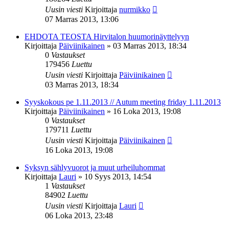
Uusin viesti
Kirjoittaja
nurmikko
07 Marras 2013, 13:06
EHDOTA TEOSTA Hirvitalon huumorinäyttelyyn
Kirjoittaja
Päiviinikainen
»
03 Marras 2013, 18:34
0
Vastaukset
179456
Luettu
Uusin viesti
Kirjoittaja
Päiviinikainen
03 Marras 2013, 18:34
Syyskokous pe 1.11.2013 // Autum meeting friday 1.11.2013
Kirjoittaja
Päiviinikainen
»
16 Loka 2013, 19:08
0
Vastaukset
179711
Luettu
Uusin viesti
Kirjoittaja
Päiviinikainen
16 Loka 2013, 19:08
Syksyn sählyvuorot ja muut urheiluhommat
Kirjoittaja
Lauri
»
10 Syys 2013, 14:54
1
Vastaukset
84902
Luettu
Uusin viesti
Kirjoittaja
Lauri
06 Loka 2013, 23:48