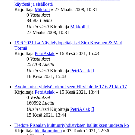
käytöstä ja sisällöstä
Kirjoittaja
Mikkoli
»
27 Maalis 2008, 10:31
0
Vastaukset
84583
Luettu
Uusin viesti
Kirjoittaja
Mikkoli
27 Maalis 2008, 10:31
19.6.2021 La Näyttelylopettajaiset Siru Kosonen & Mari
Törmä
Kirjoittaja
PetriAslak
»
16 Kesä 2021, 15:43
0
Vastaukset
257708
Luettu
Uusin viesti
Kirjoittaja
PetriAslak
16 Kesä 2021, 15:43
Avoin kutsu yhteisökokoukseen Hirvitalolle 17.6.21 klo 17
Kirjoittaja
PetriAslak
»
15 Kesä 2021, 13:44
0
Vastaukset
160592
Luettu
Uusin viesti
Kirjoittaja
PetriAslak
15 Kesä 2021, 13:44
Tiedote Pispalan kulttuuriyhdistyksen hallituksen uudesta ko
Kirjoittaja
hietikonminna
»
03 Touko 2021, 22:36