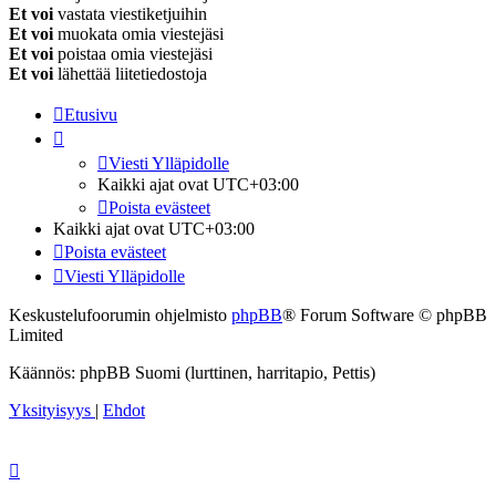
Et voi
vastata viestiketjuihin
Et voi
muokata omia viestejäsi
Et voi
poistaa omia viestejäsi
Et voi
lähettää liitetiedostoja
Etusivu
Viesti Ylläpidolle
Kaikki ajat ovat
UTC+03:00
Poista evästeet
Kaikki ajat ovat
UTC+03:00
Poista evästeet
Viesti Ylläpidolle
Keskustelufoorumin ohjelmisto
phpBB
® Forum Software © phpBB
Limited
Käännös: phpBB Suomi (lurttinen, harritapio, Pettis)
Yksityisyys
|
Ehdot