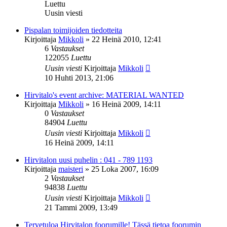
Luettu
Uusin viesti
Pispalan toimijoiden tiedotteita
Kirjoittaja
Mikkoli
»
22 Heinä 2010, 12:41
6
Vastaukset
122055
Luettu
Uusin viesti
Kirjoittaja
Mikkoli
10 Huhti 2013, 21:06
Hirvitalo's event archive: MATERIAL WANTED
Kirjoittaja
Mikkoli
»
16 Heinä 2009, 14:11
0
Vastaukset
84904
Luettu
Uusin viesti
Kirjoittaja
Mikkoli
16 Heinä 2009, 14:11
Hirvitalon uusi puhelin : 041 - 789 1193
Kirjoittaja
maisteri
»
25 Loka 2007, 16:09
2
Vastaukset
94838
Luettu
Uusin viesti
Kirjoittaja
Mikkoli
21 Tammi 2009, 13:49
Tervetuloa Hirvitalon foorumille! Tässä tietoa foorumin