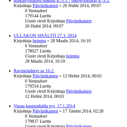
polkupyöräpaja su&ma 4.-5.5. / bikeworkshop 4.-5.5.
Kirjoittaja
Päiviinikainen
»
26 Huhti 2014, 09:07
0
Vastaukset
179144
Luettu
Uusin viesti
Kirjoittaja
Päiviinikainen
26 Huhti 2014, 09:07
ULLAKON SISÄLTÖ 27.3. 2014
Kirjoittaja
heimira
»
28 Maalis 2014, 16:10
0
Vastaukset
178027
Luettu
Uusin viesti
Kirjoittaja
heimira
28 Maalis 2014, 16:10
Ravintolahirvi su 16.2.
Kirjoittaja
Päiviinikainen
»
12 Helmi 2014, 00:01
0
Vastaukset
179554
Luettu
Uusin viesti
Kirjoittaja
Päiviinikainen
12 Helmi 2014, 00:01
Vapaa kaupunkitila nyt, 17.1.2014
Kirjoittaja
Päiviinikainen
»
17 Tammi 2014, 02:28
0
Vastaukset
179837
Luettu
Uusin viesti
Kirjoittaja
Päiviinikainen