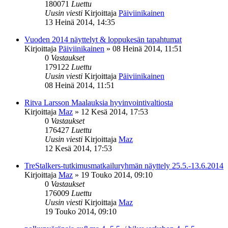
180071
Luettu
Uusin viesti
Kirjoittaja
Päiviinikainen
13 Heinä 2014, 14:35
Vuoden 2014 näyttelyt & loppukesän tapahtumat
Kirjoittaja
Päiviinikainen
»
08 Heinä 2014, 11:51
0
Vastaukset
179122
Luettu
Uusin viesti
Kirjoittaja
Päiviinikainen
08 Heinä 2014, 11:51
Ritva Larsson Maalauksia hyvinvointivaltiosta
Kirjoittaja
Maz
»
12 Kesä 2014, 17:53
0
Vastaukset
176427
Luettu
Uusin viesti
Kirjoittaja
Maz
12 Kesä 2014, 17:53
TreStalkers-tutkimusmatkailuryhmän näyttely 25.5.-13.6.2014
Kirjoittaja
Maz
»
19 Touko 2014, 09:10
0
Vastaukset
176009
Luettu
Uusin viesti
Kirjoittaja
Maz
19 Touko 2014, 09:10