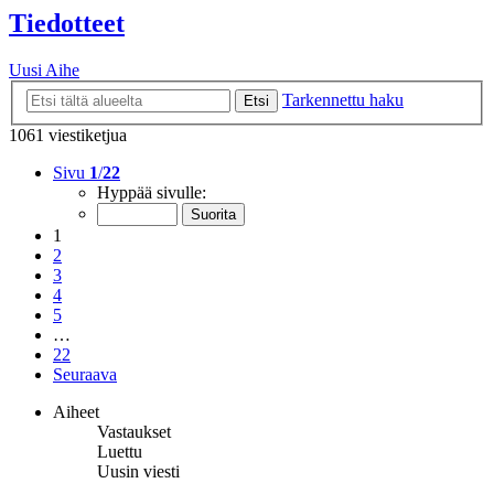
Tiedotteet
Uusi Aihe
Tarkennettu haku
Etsi
1061 viestiketjua
Sivu
1
/
22
Hyppää sivulle:
1
2
3
4
5
…
22
Seuraava
Aiheet
Vastaukset
Luettu
Uusin viesti