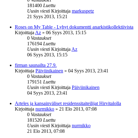
181400
Luettu
Uusin viesti
Kirjoittaja
markuspetz
21 Syys 2013, 15:21
Roses on My Table - Lyhyt dokumentti anarkistikollektiivista
Kirjoittaja
Az
»
06 Syys 2013, 15:15
0
Vastaukset
176194
Luettu
Uusin viesti
Kirjoittaja
Az
06 Syys 2013, 15:15
firman saunailta 27.9.
Kirjoittaja
Päiviinikainen
»
04 Syys 2013, 23:41
0
Vastaukset
179151
Luettu
Uusin viesti
Kirjoittaja
Päiviinikainen
04 Syys 2013, 23:41
Arteles ja kansainväliset residenssitaiteilijat Hirvitalolla
Kirjoittaja
nurmikko
»
21 Elo 2013, 07:08
0
Vastaukset
181520
Luettu
Uusin viesti
Kirjoittaja
nurmikko
21 Elo 2013, 07:08