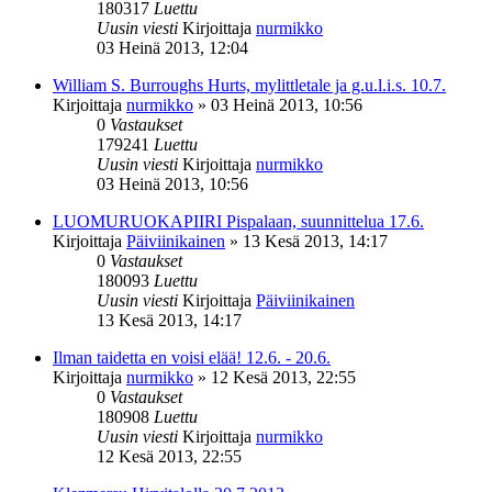
180317
Luettu
Uusin viesti
Kirjoittaja
nurmikko
03 Heinä 2013, 12:04
William S. Burroughs Hurts, mylittletale ja g.u.l.i.s. 10.7.
Kirjoittaja
nurmikko
»
03 Heinä 2013, 10:56
0
Vastaukset
179241
Luettu
Uusin viesti
Kirjoittaja
nurmikko
03 Heinä 2013, 10:56
LUOMURUOKAPIIRI Pispalaan, suunnittelua 17.6.
Kirjoittaja
Päiviinikainen
»
13 Kesä 2013, 14:17
0
Vastaukset
180093
Luettu
Uusin viesti
Kirjoittaja
Päiviinikainen
13 Kesä 2013, 14:17
Ilman taidetta en voisi elää! 12.6. - 20.6.
Kirjoittaja
nurmikko
»
12 Kesä 2013, 22:55
0
Vastaukset
180908
Luettu
Uusin viesti
Kirjoittaja
nurmikko
12 Kesä 2013, 22:55