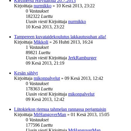
Klezmersu Hirvitalolla 20.7.2013
Kirjoittaja
nurmikko
»
10 Kesä 2013, 23:22
0
Vastaukset
182322
Luettu
Uusin viesti
Kirjoittaja
nurmikko
10 Kesä 2013, 23:22
Tampereen kuvataidekoulutus lakkautusuhan alla!
Kirjoittaja
Mikkoli
»
26 Huhti 2013, 16:24
1
Vastaukset
89821
Luettu
Uusin viesti
Kirjoittaja
JerkRamburger
09 Kesä 2013, 21:19
Kesän sählyt
Kirjoittaja
mikonpalvelut
»
09 Kesä 2013, 12:42
0
Vastaukset
178363
Luettu
Uusin viesti
Kirjoittaja
mikonpalvelut
09 Kesä 2013, 12:42
Liitokiekon riemua tahmelan rannassa perjantaisin
Kirjoittaja
MrHangoverMan
»
01 Kesä 2013, 15:05
0
Vastaukset
177596
Luettu
Uusin viesti
Kirjoittaja
MrHangoverMan