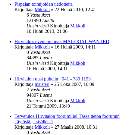
Pispalan toimijoiden tiedotteita
Kirjoittaja
Mikkoli
»
22 Heinä 2010, 12:41
6
Vastaukset
121990
Luettu
Uusin viesti
Kirjoittaja
Mikkoli
10 Huhti 2013, 21:06
Hirvitalo's event archive: MATERIAL WANTED
Kirjoittaja
Mikkoli
»
16 Heinä 2009, 14:11
0
Vastaukset
84885
Luettu
Uusin viesti
Kirjoittaja
Mikkoli
16 Heinä 2009, 14:11
Hirvitalon uusi puhelin : 041 - 789 1193
Kirjoittaja
maisteri
»
25 Loka 2007, 16:09
2
Vastaukset
94807
Luettu
Uusin viesti
Kirjoittaja
Mikkoli
21 Tammi 2009, 13:49
Tervetuloa Hirvitalon foorumille! Tässä tietoa foorumin
käytöstä ja sisällöstä
Kirjoittaja
Mikkoli
»
27 Maalis 2008, 10:31
0
Vastaukset