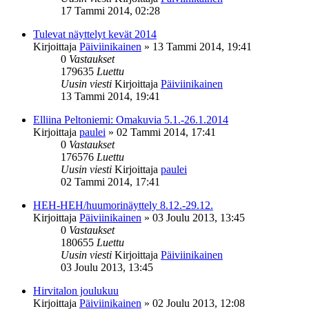
17 Tammi 2014, 02:28
Tulevat näyttelyt kevät 2014
Kirjoittaja
Päiviinikainen
»
13 Tammi 2014, 19:41
0
Vastaukset
179635
Luettu
Uusin viesti
Kirjoittaja
Päiviinikainen
13 Tammi 2014, 19:41
Elliina Peltoniemi: Omakuvia 5.1.-26.1.2014
Kirjoittaja
paulei
»
02 Tammi 2014, 17:41
0
Vastaukset
176576
Luettu
Uusin viesti
Kirjoittaja
paulei
02 Tammi 2014, 17:41
HEH-HEH/huumorinäyttely 8.12.-29.12.
Kirjoittaja
Päiviinikainen
»
03 Joulu 2013, 13:45
0
Vastaukset
180655
Luettu
Uusin viesti
Kirjoittaja
Päiviinikainen
03 Joulu 2013, 13:45
Hirvitalon joulukuu
Kirjoittaja
Päiviinikainen
»
02 Joulu 2013, 12:08