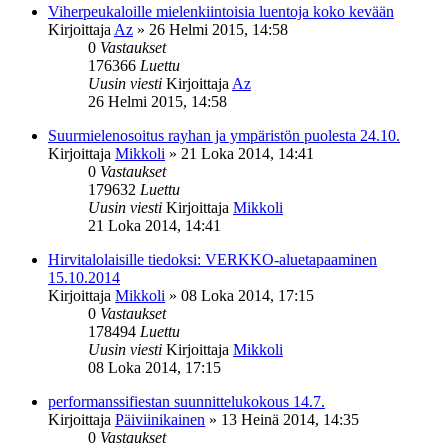
Viherpeukaloille mielenkiintoisia luentoja koko kevään
Kirjoittaja
Az
»
26 Helmi 2015, 14:58
0
Vastaukset
176366
Luettu
Uusin viesti
Kirjoittaja
Az
26 Helmi 2015, 14:58
Suurmielenosoitus rayhan ja ympäristön puolesta 24.10.
Kirjoittaja
Mikkoli
»
21 Loka 2014, 14:41
0
Vastaukset
179632
Luettu
Uusin viesti
Kirjoittaja
Mikkoli
21 Loka 2014, 14:41
Hirvitalolaisille tiedoksi: VERKKO-aluetapaaminen
15.10.2014
Kirjoittaja
Mikkoli
»
08 Loka 2014, 17:15
0
Vastaukset
178494
Luettu
Uusin viesti
Kirjoittaja
Mikkoli
08 Loka 2014, 17:15
performanssifiestan suunnittelukokous 14.7.
Kirjoittaja
Päiviinikainen
»
13 Heinä 2014, 14:35
0
Vastaukset