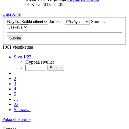
01 Kesä 2013, 15:05
Uusi Aihe
Näytä:
Järjestä:
Suunta:
1061 viestiketjua
Sivu
1
/
22
Hyppää sivulle:
1
2
3
4
5
…
22
Seuraava
Palaa etusivulle