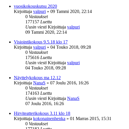
vuosikokouskutsu 2020
Kirjoittaja
valpuri
»
09 Tammi 2020, 22:14
0
Vastaukset
177157
Luettu
Uusin viesti
Kirjoittaja
valpuri
09 Tammi 2020, 22:14
Visiointikokous 9.5.18 klo 17
Kirjoittaja
valpuri
»
04 Touko 2018, 09:28
0
Vastaukset
175616
Luettu
Uusin viesti
Kirjoittaja
valpuri
04 Touko 2018, 09:28
Näyttelykokous ma 12.12
Kirjoittaja
NanaS
»
07 Joulu 2016, 16:26
0
Vastaukset
174163
Luettu
Uusin viesti
Kirjoittaja
NanaS
07 Joulu 2016, 16:26
Hirviteatterikokous 3.11 klo 18
Kirjoittaja
kokonainenhenka
»
01 Marras 2015, 15:31
0
Vastaukset
177182
Luettu