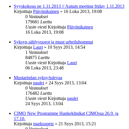
Syyskokous pe 1.11.2013 // Autum meeting friday 1.11.2013
Kirjoittaja
Päiviinikainen
»
16 Loka 2013, 19:08
0
Vastaukset
179681
Luettu
Uusin viesti
Kirjoittaja
Päiviinikainen
16 Loka 2013, 19:08
Syksyn sählyvuorot ja muut urheiluhommat
Kirjoittaja
Lauri
»
10 Syys 2013, 14:54
1
Vastaukset
84875
Luettu
Uusin viesti
Kirjoittaja
Lauri
06 Loka 2013, 23:48
Mustarindan syksy/tulevaa
Kirjoittaja
paulei
»
24 Syys 2013, 13:04
0
Vastaukset
176482
Luettu
Uusin viesti
Kirjoittaja
paulei
24 Syys 2013, 13:04
CIMO New Programme Hankeklinikat CIMOssa 26.9. ja
17.10.
Kirjoittaja
markuspetz
»
21 Syys 2013, 15:21
0
Vastaukset