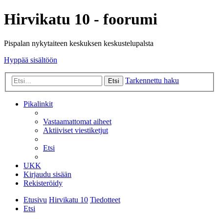
Hirvikatu 10 - foorumi
Pispalan nykytaiteen keskuksen keskustelupalsta
Hyppää sisältöön
Tarkennettu haku
Etsi
Pikalinkit
Vastaamattomat aiheet
Aktiiviset viestiketjut
Etsi
UKK
Kirjaudu sisään
Rekisteröidy
Etusivu
Hirvikatu 10
Tiedotteet
Etsi