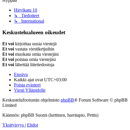
Hyppää
Hirvikatu 10
↳ Tiedotteet
↳ International
Keskustelualueen oikeudet
Et voi
kirjoittaa uusia viestejä
Et voi
vastata viestiketjuihin
Et voi
muokata omia viestejäsi
Et voi
poistaa omia viestejäsi
Et voi
lähettää liitetiedostoja
Etusivu
Kaikki ajat ovat
UTC+03:00
Poista evästeet
Viesti Ylläpidolle
Keskustelufoorumin ohjelmisto
phpBB
® Forum Software © phpBB
Limited
Käännös: phpBB Suomi (lurttinen, harritapio, Pettis)
Yksityisyys
|
Ehdot