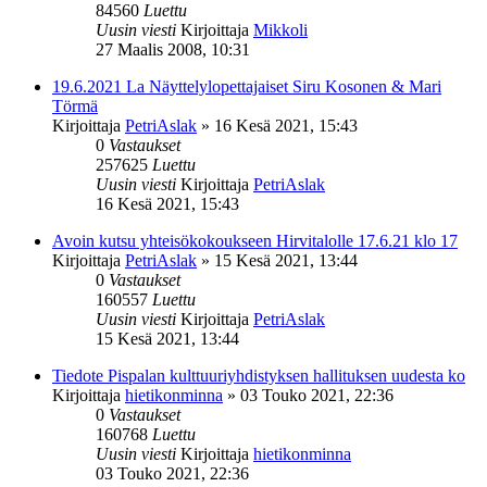
84560
Luettu
Uusin viesti
Kirjoittaja
Mikkoli
27 Maalis 2008, 10:31
19.6.2021 La Näyttelylopettajaiset Siru Kosonen & Mari
Törmä
Kirjoittaja
PetriAslak
»
16 Kesä 2021, 15:43
0
Vastaukset
257625
Luettu
Uusin viesti
Kirjoittaja
PetriAslak
16 Kesä 2021, 15:43
Avoin kutsu yhteisökokoukseen Hirvitalolle 17.6.21 klo 17
Kirjoittaja
PetriAslak
»
15 Kesä 2021, 13:44
0
Vastaukset
160557
Luettu
Uusin viesti
Kirjoittaja
PetriAslak
15 Kesä 2021, 13:44
Tiedote Pispalan kulttuuriyhdistyksen hallituksen uudesta ko
Kirjoittaja
hietikonminna
»
03 Touko 2021, 22:36
0
Vastaukset
160768
Luettu
Uusin viesti
Kirjoittaja
hietikonminna
03 Touko 2021, 22:36