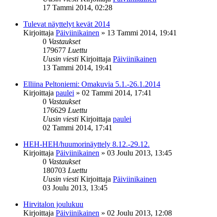
17 Tammi 2014, 02:28
Tulevat näyttelyt kevät 2014
Kirjoittaja
Päiviinikainen
»
13 Tammi 2014, 19:41
0
Vastaukset
179677
Luettu
Uusin viesti
Kirjoittaja
Päiviinikainen
13 Tammi 2014, 19:41
Elliina Peltoniemi: Omakuvia 5.1.-26.1.2014
Kirjoittaja
paulei
»
02 Tammi 2014, 17:41
0
Vastaukset
176629
Luettu
Uusin viesti
Kirjoittaja
paulei
02 Tammi 2014, 17:41
HEH-HEH/huumorinäyttely 8.12.-29.12.
Kirjoittaja
Päiviinikainen
»
03 Joulu 2013, 13:45
0
Vastaukset
180703
Luettu
Uusin viesti
Kirjoittaja
Päiviinikainen
03 Joulu 2013, 13:45
Hirvitalon joulukuu
Kirjoittaja
Päiviinikainen
»
02 Joulu 2013, 12:08