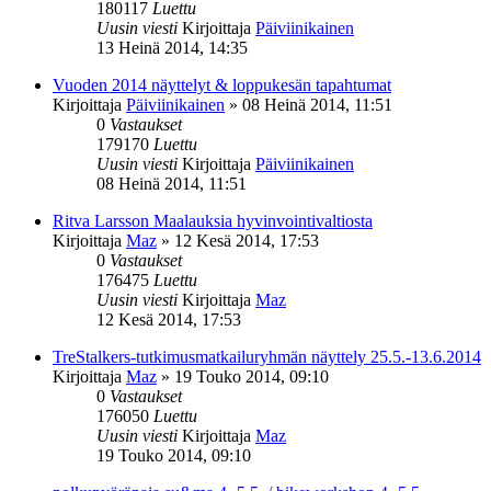
180117
Luettu
Uusin viesti
Kirjoittaja
Päiviinikainen
13 Heinä 2014, 14:35
Vuoden 2014 näyttelyt & loppukesän tapahtumat
Kirjoittaja
Päiviinikainen
»
08 Heinä 2014, 11:51
0
Vastaukset
179170
Luettu
Uusin viesti
Kirjoittaja
Päiviinikainen
08 Heinä 2014, 11:51
Ritva Larsson Maalauksia hyvinvointivaltiosta
Kirjoittaja
Maz
»
12 Kesä 2014, 17:53
0
Vastaukset
176475
Luettu
Uusin viesti
Kirjoittaja
Maz
12 Kesä 2014, 17:53
TreStalkers-tutkimusmatkailuryhmän näyttely 25.5.-13.6.2014
Kirjoittaja
Maz
»
19 Touko 2014, 09:10
0
Vastaukset
176050
Luettu
Uusin viesti
Kirjoittaja
Maz
19 Touko 2014, 09:10