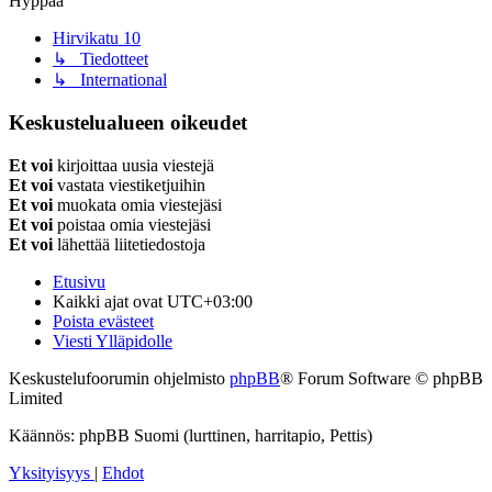
Hyppää
Hirvikatu 10
↳ Tiedotteet
↳ International
Keskustelualueen oikeudet
Et voi
kirjoittaa uusia viestejä
Et voi
vastata viestiketjuihin
Et voi
muokata omia viestejäsi
Et voi
poistaa omia viestejäsi
Et voi
lähettää liitetiedostoja
Etusivu
Kaikki ajat ovat
UTC+03:00
Poista evästeet
Viesti Ylläpidolle
Keskustelufoorumin ohjelmisto
phpBB
® Forum Software © phpBB
Limited
Käännös: phpBB Suomi (lurttinen, harritapio, Pettis)
Yksityisyys
|
Ehdot