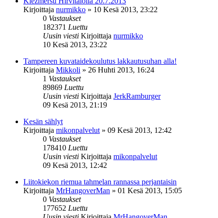
Klezmersu Hirvitalolla 20.7.2013
Kirjoittaja
nurmikko
»
10 Kesä 2013, 23:22
0
Vastaukset
182371
Luettu
Uusin viesti
Kirjoittaja
nurmikko
10 Kesä 2013, 23:22
Tampereen kuvataidekoulutus lakkautusuhan alla!
Kirjoittaja
Mikkoli
»
26 Huhti 2013, 16:24
1
Vastaukset
89869
Luettu
Uusin viesti
Kirjoittaja
JerkRamburger
09 Kesä 2013, 21:19
Kesän sählyt
Kirjoittaja
mikonpalvelut
»
09 Kesä 2013, 12:42
0
Vastaukset
178410
Luettu
Uusin viesti
Kirjoittaja
mikonpalvelut
09 Kesä 2013, 12:42
Liitokiekon riemua tahmelan rannassa perjantaisin
Kirjoittaja
MrHangoverMan
»
01 Kesä 2013, 15:05
0
Vastaukset
177652
Luettu
Uusin viesti
Kirjoittaja
MrHangoverMan