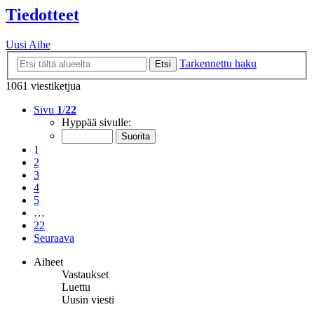
Tiedotteet
Uusi Aihe
Tarkennettu haku
Etsi
1061 viestiketjua
Sivu
1
/
22
Hyppää sivulle:
1
2
3
4
5
…
22
Seuraava
Aiheet
Vastaukset
Luettu
Uusin viesti