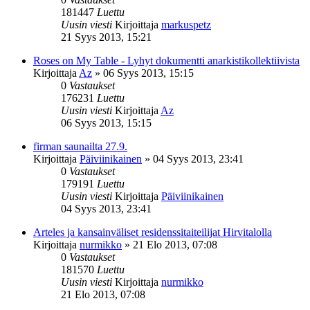
181447
Luettu
Uusin viesti
Kirjoittaja
markuspetz
21 Syys 2013, 15:21
Roses on My Table - Lyhyt dokumentti anarkistikollektiivista
Kirjoittaja
Az
»
06 Syys 2013, 15:15
0
Vastaukset
176231
Luettu
Uusin viesti
Kirjoittaja
Az
06 Syys 2013, 15:15
firman saunailta 27.9.
Kirjoittaja
Päiviinikainen
»
04 Syys 2013, 23:41
0
Vastaukset
179191
Luettu
Uusin viesti
Kirjoittaja
Päiviinikainen
04 Syys 2013, 23:41
Arteles ja kansainväliset residenssitaiteilijat Hirvitalolla
Kirjoittaja
nurmikko
»
21 Elo 2013, 07:08
0
Vastaukset
181570
Luettu
Uusin viesti
Kirjoittaja
nurmikko
21 Elo 2013, 07:08