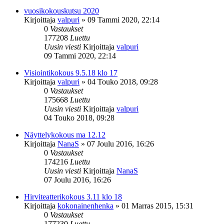
vuosikokouskutsu 2020
Kirjoittaja
valpuri
»
09 Tammi 2020, 22:14
0
Vastaukset
177208
Luettu
Uusin viesti
Kirjoittaja
valpuri
09 Tammi 2020, 22:14
Visiointikokous 9.5.18 klo 17
Kirjoittaja
valpuri
»
04 Touko 2018, 09:28
0
Vastaukset
175668
Luettu
Uusin viesti
Kirjoittaja
valpuri
04 Touko 2018, 09:28
Näyttelykokous ma 12.12
Kirjoittaja
NanaS
»
07 Joulu 2016, 16:26
0
Vastaukset
174216
Luettu
Uusin viesti
Kirjoittaja
NanaS
07 Joulu 2016, 16:26
Hirviteatterikokous 3.11 klo 18
Kirjoittaja
kokonainenhenka
»
01 Marras 2015, 15:31
0
Vastaukset
177230
Luettu