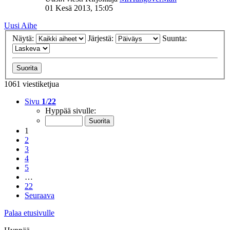
01 Kesä 2013, 15:05
Uusi Aihe
Näytä:
Järjestä:
Suunta:
1061 viestiketjua
Sivu
1
/
22
Hyppää sivulle:
1
2
3
4
5
…
22
Seuraava
Palaa etusivulle