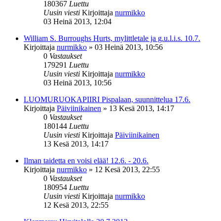
180367
Luettu
Uusin viesti
Kirjoittaja
nurmikko
03 Heinä 2013, 12:04
William S. Burroughs Hurts, mylittletale ja g.u.l.i.s. 10.7.
Kirjoittaja
nurmikko
»
03 Heinä 2013, 10:56
0
Vastaukset
179291
Luettu
Uusin viesti
Kirjoittaja
nurmikko
03 Heinä 2013, 10:56
LUOMURUOKAPIIRI Pispalaan, suunnittelua 17.6.
Kirjoittaja
Päiviinikainen
»
13 Kesä 2013, 14:17
0
Vastaukset
180144
Luettu
Uusin viesti
Kirjoittaja
Päiviinikainen
13 Kesä 2013, 14:17
Ilman taidetta en voisi elää! 12.6. - 20.6.
Kirjoittaja
nurmikko
»
12 Kesä 2013, 22:55
0
Vastaukset
180954
Luettu
Uusin viesti
Kirjoittaja
nurmikko
12 Kesä 2013, 22:55