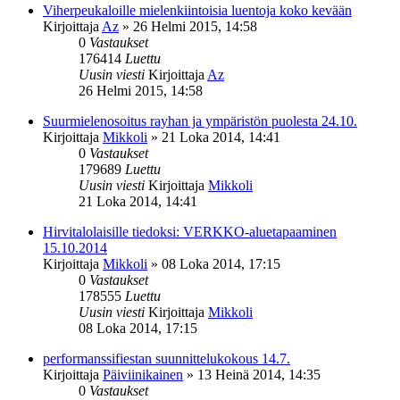
Viherpeukaloille mielenkiintoisia luentoja koko kevään
Kirjoittaja
Az
»
26 Helmi 2015, 14:58
0
Vastaukset
176414
Luettu
Uusin viesti
Kirjoittaja
Az
26 Helmi 2015, 14:58
Suurmielenosoitus rayhan ja ympäristön puolesta 24.10.
Kirjoittaja
Mikkoli
»
21 Loka 2014, 14:41
0
Vastaukset
179689
Luettu
Uusin viesti
Kirjoittaja
Mikkoli
21 Loka 2014, 14:41
Hirvitalolaisille tiedoksi: VERKKO-aluetapaaminen
15.10.2014
Kirjoittaja
Mikkoli
»
08 Loka 2014, 17:15
0
Vastaukset
178555
Luettu
Uusin viesti
Kirjoittaja
Mikkoli
08 Loka 2014, 17:15
performanssifiestan suunnittelukokous 14.7.
Kirjoittaja
Päiviinikainen
»
13 Heinä 2014, 14:35
0
Vastaukset