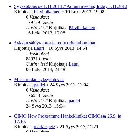
Syyskokous pe 1.11.2013 // Autum meeting friday 1.11.2013
Kirjoittaja
Päiviinikainen
»
16 Loka 2013, 19:08
0
Vastaukset
179729
Luettu
Uusin viesti
Kirjoittaja
Päiviinikainen
16 Loka 2013, 19:08
Syksyn sählyvuorot ja muut urheiluhommat
Kirjoittaja
Lauri
»
10 Syys 2013, 14:54
1
Vastaukset
84921
Luettu
Uusin viesti
Kirjoittaja
Lauri
06 Loka 2013, 23:48
Mustarindan syksy/tulevaa
Kirjoittaja
paulei
»
24 Syys 2013, 13:04
0
Vastaukset
176543
Luettu
Uusin viesti
Kirjoittaja
paulei
24 Syys 2013, 13:04
CIMO New Programme Hankeklinikat CIMOssa 26.9. ja
17.10.
Kirjoittaja
markuspetz
»
21 Syys 2013, 15:21
0
Vastaukset