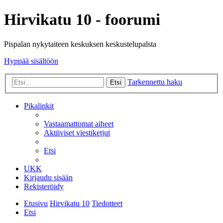
Hirvikatu 10 - foorumi
Pispalan nykytaiteen keskuksen keskustelupalsta
Hyppää sisältöön
Tarkennettu haku
Etsi
Pikalinkit
Vastaamattomat aiheet
Aktiiviset viestiketjut
Etsi
UKK
Kirjaudu sisään
Rekisteröidy
Etusivu
Hirvikatu 10
Tiedotteet
Etsi