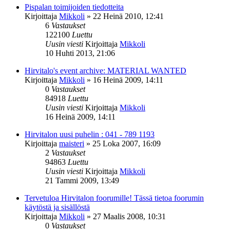
Pispalan toimijoiden tiedotteita
Kirjoittaja
Mikkoli
»
22 Heinä 2010, 12:41
6
Vastaukset
122100
Luettu
Uusin viesti
Kirjoittaja
Mikkoli
10 Huhti 2013, 21:06
Hirvitalo's event archive: MATERIAL WANTED
Kirjoittaja
Mikkoli
»
16 Heinä 2009, 14:11
0
Vastaukset
84918
Luettu
Uusin viesti
Kirjoittaja
Mikkoli
16 Heinä 2009, 14:11
Hirvitalon uusi puhelin : 041 - 789 1193
Kirjoittaja
maisteri
»
25 Loka 2007, 16:09
2
Vastaukset
94863
Luettu
Uusin viesti
Kirjoittaja
Mikkoli
21 Tammi 2009, 13:49
Tervetuloa Hirvitalon foorumille! Tässä tietoa foorumin
käytöstä ja sisällöstä
Kirjoittaja
Mikkoli
»
27 Maalis 2008, 10:31
0
Vastaukset