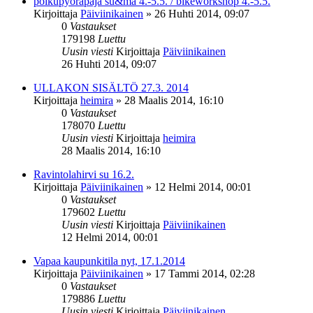
polkupyöräpaja su&ma 4.-5.5. / bikeworkshop 4.-5.5.
Kirjoittaja
Päiviinikainen
»
26 Huhti 2014, 09:07
0
Vastaukset
179198
Luettu
Uusin viesti
Kirjoittaja
Päiviinikainen
26 Huhti 2014, 09:07
ULLAKON SISÄLTÖ 27.3. 2014
Kirjoittaja
heimira
»
28 Maalis 2014, 16:10
0
Vastaukset
178070
Luettu
Uusin viesti
Kirjoittaja
heimira
28 Maalis 2014, 16:10
Ravintolahirvi su 16.2.
Kirjoittaja
Päiviinikainen
»
12 Helmi 2014, 00:01
0
Vastaukset
179602
Luettu
Uusin viesti
Kirjoittaja
Päiviinikainen
12 Helmi 2014, 00:01
Vapaa kaupunkitila nyt, 17.1.2014
Kirjoittaja
Päiviinikainen
»
17 Tammi 2014, 02:28
0
Vastaukset
179886
Luettu
Uusin viesti
Kirjoittaja
Päiviinikainen