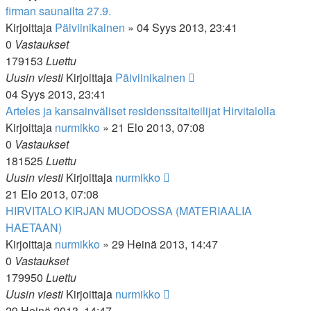
firman saunailta 27.9.
Kirjoittaja
Päiviinikainen
»
04 Syys 2013, 23:41
0
Vastaukset
179153
Luettu
Uusin viesti
Kirjoittaja
Päiviinikainen
04 Syys 2013, 23:41
Arteles ja kansainväliset residenssitaiteilijat Hirvitalolla
Kirjoittaja
nurmikko
»
21 Elo 2013, 07:08
0
Vastaukset
181525
Luettu
Uusin viesti
Kirjoittaja
nurmikko
21 Elo 2013, 07:08
HIRVITALO KIRJAN MUODOSSA (MATERIAALIA
HAETAAN)
Kirjoittaja
nurmikko
»
29 Heinä 2013, 14:47
0
Vastaukset
179950
Luettu
Uusin viesti
Kirjoittaja
nurmikko
29 Heinä 2013, 14:47