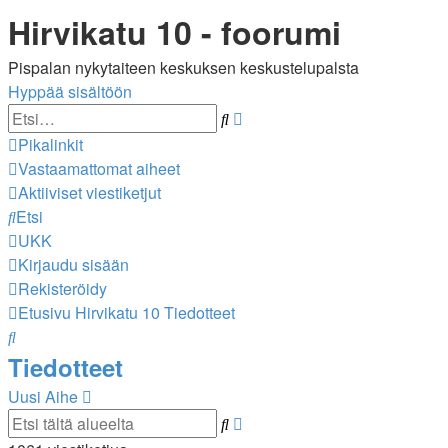
Hirvikatu 10 - foorumi
Pispalan nykytaiteen keskuksen keskustelupalsta
Hyppää sisältöön
Tarkennettu
Etsi
haku
Pikalinkit
Vastaamattomat aiheet
Aktiiviset viestiketjut
Etsi
UKK
Kirjaudu sisään
Rekisteröidy
Etusivu
Hirvikatu 10
Tiedotteet
Etsi
Tiedotteet
Uusi Aihe
Tarkennettu
Etsi
haku