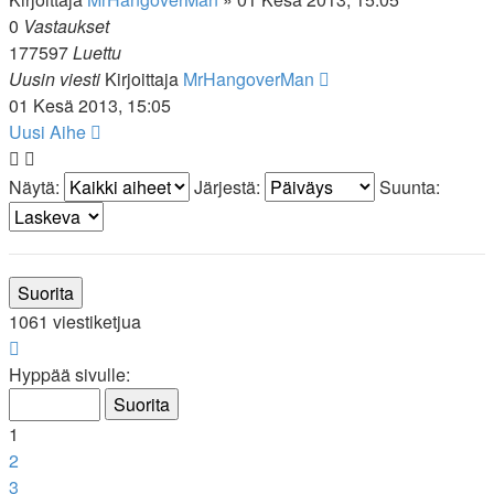
0
Vastaukset
177597
Luettu
Uusin viesti
Kirjoittaja
MrHangoverMan
01 Kesä 2013, 15:05
Uusi Aihe
Näytä:
Järjestä:
Suunta:
1061 viestiketjua
Sivu
1
/
22
Hyppää sivulle:
1
2
3