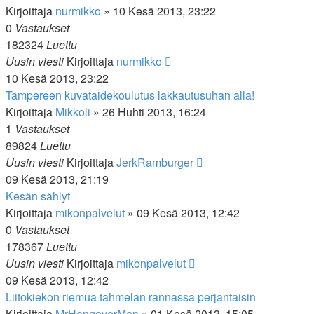
Kirjoittaja
nurmikko
»
10 Kesä 2013, 23:22
0
Vastaukset
182324
Luettu
Uusin viesti
Kirjoittaja
nurmikko
10 Kesä 2013, 23:22
Tampereen kuvataidekoulutus lakkautusuhan alla!
Kirjoittaja
Mikkoli
»
26 Huhti 2013, 16:24
1
Vastaukset
89824
Luettu
Uusin viesti
Kirjoittaja
JerkRamburger
09 Kesä 2013, 21:19
Kesän sählyt
Kirjoittaja
mikonpalvelut
»
09 Kesä 2013, 12:42
0
Vastaukset
178367
Luettu
Uusin viesti
Kirjoittaja
mikonpalvelut
09 Kesä 2013, 12:42
Liitokiekon riemua tahmelan rannassa perjantaisin
Kirjoittaja
MrHangoverMan
»
01 Kesä 2013, 15:05