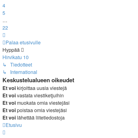
4
5
…
22
Seuraava
Palaa etusivulle
Hyppää
Hirvikatu 10
↳ Tiedotteet
↳ International
Keskustelualueen oikeudet
Et voi
kirjoittaa uusia viestejä
Et voi
vastata viestiketjuihin
Et voi
muokata omia viestejäsi
Et voi
poistaa omia viestejäsi
Et voi
lähettää liitetiedostoja
Etusivu