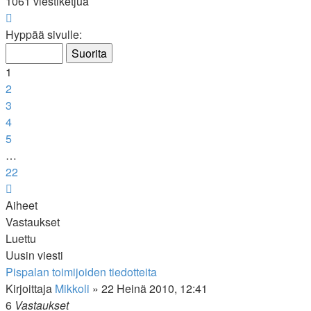
1061 viestiketjua
Sivu
1
/
22
Hyppää sivulle:
1
2
3
4
5
…
22
Seuraava
Aiheet
Vastaukset
Luettu
Uusin viesti
Pispalan toimijoiden tiedotteita
Kirjoittaja
Mikkoli
»
22 Heinä 2010, 12:41
6
Vastaukset