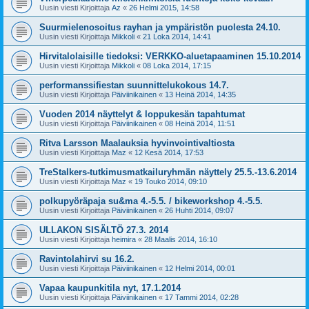
Uusin viesti Kirjoittaja
Az
«
26 Helmi 2015, 14:58
Suurmielenosoitus rayhan ja ympäristön puolesta 24.10.
Uusin viesti Kirjoittaja
Mikkoli
«
21 Loka 2014, 14:41
Hirvitalolaisille tiedoksi: VERKKO-aluetapaaminen 15.10.2014
Uusin viesti Kirjoittaja
Mikkoli
«
08 Loka 2014, 17:15
performanssifiestan suunnittelukokous 14.7.
Uusin viesti Kirjoittaja
Päiviinikainen
«
13 Heinä 2014, 14:35
Vuoden 2014 näyttelyt & loppukesän tapahtumat
Uusin viesti Kirjoittaja
Päiviinikainen
«
08 Heinä 2014, 11:51
Ritva Larsson Maalauksia hyvinvointivaltiosta
Uusin viesti Kirjoittaja
Maz
«
12 Kesä 2014, 17:53
TreStalkers-tutkimusmatkailuryhmän näyttely 25.5.-13.6.2014
Uusin viesti Kirjoittaja
Maz
«
19 Touko 2014, 09:10
polkupyöräpaja su&ma 4.-5.5. / bikeworkshop 4.-5.5.
Uusin viesti Kirjoittaja
Päiviinikainen
«
26 Huhti 2014, 09:07
ULLAKON SISÄLTÖ 27.3. 2014
Uusin viesti Kirjoittaja
heimira
«
28 Maalis 2014, 16:10
Ravintolahirvi su 16.2.
Uusin viesti Kirjoittaja
Päiviinikainen
«
12 Helmi 2014, 00:01
Vapaa kaupunkitila nyt, 17.1.2014
Uusin viesti Kirjoittaja
Päiviinikainen
«
17 Tammi 2014, 02:28