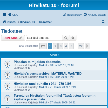
Hirvikatu 10 - foorumi
UKK
Rekisteröidy
Kirjaudu sisään
E
Etusivu
Hirvikatu 10
Tiedotteet
t
Tiedotteet
s
Etsi
Tarkennettu haku
Uusi Aihe
i
Sivu
1
/
22
1
2
3
4
5
22
Seuraava
1061 viestiketjua
…
Aiheet
Pispalan toimijoiden tiedotteita
Uusin viesti Kirjoittaja
Mikkoli
«
10 Huhti 2013, 21:06
Vastaukset:
6
Hirvitalo's event archive: MATERIAL WANTED
Uusin viesti Kirjoittaja
Mikkoli
«
16 Heinä 2009, 14:11
Hirvitalon uusi puhelin : 041 - 789 1193
Uusin viesti Kirjoittaja
Mikkoli
«
21 Tammi 2009, 13:49
Vastaukset:
2
Tervetuloa Hirvitalon foorumille! Tässä tietoa foorumin
käytöstä ja sisällöstä
Uusin viesti Kirjoittaja
Mikkoli
«
27 Maalis 2008, 10:31