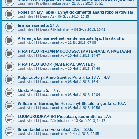
Uusin viesti Kirjoittaja
markuspetz
«
21 Syys 2013, 15:21
Roses on My Table - Lyhyt dokumentti anarkistikollektiivista
Uusin viesti Kirjoittaja
Az
«
06 Syys 2013, 15:15
firman saunailta 27.9.
Uusin viesti Kirjoittaja
Päiviinikainen
«
04 Syys 2013, 23:41
Arteles ja kansainväliset residenssitaiteilijat Hirvitalolla
Uusin viesti Kirjoittaja
nurmikko
«
21 Elo 2013, 07:08
HIRVITALO KIRJAN MUODOSSA (MATERIAALIA HAETAAN)
Uusin viesti Kirjoittaja
nurmikko
«
29 Heinä 2013, 14:47
HIRVITALO BOOK (MATERIAL WANTED)
Uusin viesti Kirjoittaja
nurmikko
«
29 Heinä 2013, 14:46
Katja Luoto ja Anne Savitie: Pula-aika 13.7. - 4.8.
Uusin viesti Kirjoittaja
nurmikko
«
06 Heinä 2013, 16:41
Musta Pispala 5. - 7.7.
Uusin viesti Kirjoittaja
nurmikko
«
03 Heinä 2013, 12:04
William S. Burroughs Hurts, mylittletale ja g.u.l.i.s. 10.7.
Uusin viesti Kirjoittaja
nurmikko
«
03 Heinä 2013, 10:56
LUOMURUOKAPIIRI Pispalaan, suunnittelua 17.6.
Uusin viesti Kirjoittaja
Päiviinikainen
«
13 Kesä 2013, 14:17
Ilman taidetta en voisi elää! 12.6. - 20.6.
Uusin viesti Kirjoittaja
nurmikko
«
12 Kesä 2013, 22:55