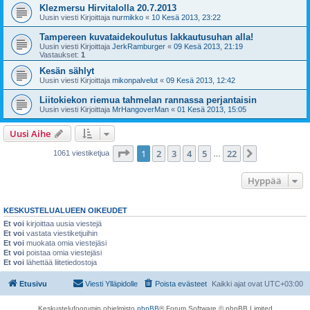
Klezmersu Hirvitalolla 20.7.2013
Uusin viesti Kirjoittaja
nurmikko
«
10 Kesä 2013, 23:22
Tampereen kuvataidekoulutus lakkautusuhan alla!
Uusin viesti Kirjoittaja
JerkRamburger
«
09 Kesä 2013, 21:19
Vastaukset:
1
Kesän sählyt
Uusin viesti Kirjoittaja
mikonpalvelut
«
09 Kesä 2013, 12:42
Liitokiekon riemua tahmelan rannassa perjantaisin
Uusin viesti Kirjoittaja
MrHangoverMan
«
01 Kesä 2013, 15:05
Uusi Aihe
Sivu
1
/
22
1
2
3
4
5
22
Seuraava
1061 viestiketjua
…
Hyppää
KESKUSTELUALUEEN OIKEUDET
Et voi
kirjoittaa uusia viestejä
Et voi
vastata viestiketjuihin
Et voi
muokata omia viestejäsi
Et voi
poistaa omia viestejäsi
Et voi
lähettää liitetiedostoja
Etusivu
Viesti Ylläpidolle
Poista evästeet
Kaikki ajat ovat
UTC+03:00
Keskustelufoorumin ohjelmisto
phpBB
® Forum Software © phpBB Limited