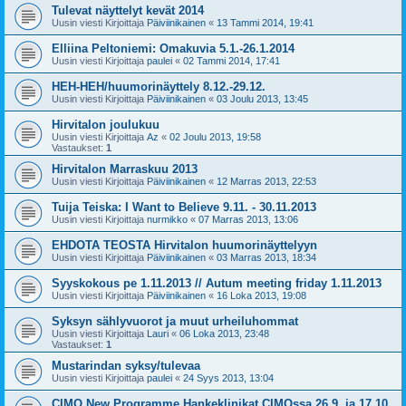
Tulevat näyttelyt kevät 2014
Uusin viesti Kirjoittaja
Päiviinikainen
«
13 Tammi 2014, 19:41
Elliina Peltoniemi: Omakuvia 5.1.-26.1.2014
Uusin viesti Kirjoittaja
paulei
«
02 Tammi 2014, 17:41
HEH-HEH/huumorinäyttely 8.12.-29.12.
Uusin viesti Kirjoittaja
Päiviinikainen
«
03 Joulu 2013, 13:45
Hirvitalon joulukuu
Uusin viesti Kirjoittaja
Az
«
02 Joulu 2013, 19:58
Vastaukset:
1
Hirvitalon Marraskuu 2013
Uusin viesti Kirjoittaja
Päiviinikainen
«
12 Marras 2013, 22:53
Tuija Teiska: I Want to Believe 9.11. - 30.11.2013
Uusin viesti Kirjoittaja
nurmikko
«
07 Marras 2013, 13:06
EHDOTA TEOSTA Hirvitalon huumorinäyttelyyn
Uusin viesti Kirjoittaja
Päiviinikainen
«
03 Marras 2013, 18:34
Syyskokous pe 1.11.2013 // Autum meeting friday 1.11.2013
Uusin viesti Kirjoittaja
Päiviinikainen
«
16 Loka 2013, 19:08
Syksyn sählyvuorot ja muut urheiluhommat
Uusin viesti Kirjoittaja
Lauri
«
06 Loka 2013, 23:48
Vastaukset:
1
Mustarindan syksy/tulevaa
Uusin viesti Kirjoittaja
paulei
«
24 Syys 2013, 13:04
CIMO New Programme Hankeklinikat CIMOssa 26.9. ja 17.10.