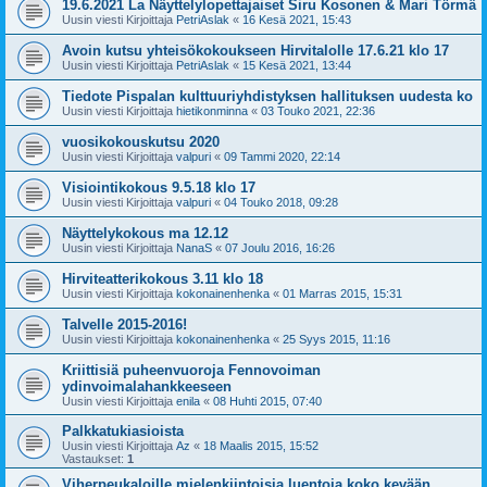
19.6.2021 La Näyttelylopettajaiset Siru Kosonen & Mari Törmä
Uusin viesti Kirjoittaja
PetriAslak
«
16 Kesä 2021, 15:43
Avoin kutsu yhteisökokoukseen Hirvitalolle 17.6.21 klo 17
Uusin viesti Kirjoittaja
PetriAslak
«
15 Kesä 2021, 13:44
Tiedote Pispalan kulttuuriyhdistyksen hallituksen uudesta ko
Uusin viesti Kirjoittaja
hietikonminna
«
03 Touko 2021, 22:36
vuosikokouskutsu 2020
Uusin viesti Kirjoittaja
valpuri
«
09 Tammi 2020, 22:14
Visiointikokous 9.5.18 klo 17
Uusin viesti Kirjoittaja
valpuri
«
04 Touko 2018, 09:28
Näyttelykokous ma 12.12
Uusin viesti Kirjoittaja
NanaS
«
07 Joulu 2016, 16:26
Hirviteatterikokous 3.11 klo 18
Uusin viesti Kirjoittaja
kokonainenhenka
«
01 Marras 2015, 15:31
Talvelle 2015-2016!
Uusin viesti Kirjoittaja
kokonainenhenka
«
25 Syys 2015, 11:16
Kriittisiä puheenvuoroja Fennovoiman
ydinvoimalahankkeeseen
Uusin viesti Kirjoittaja
enila
«
08 Huhti 2015, 07:40
Palkkatukiasioista
Uusin viesti Kirjoittaja
Az
«
18 Maalis 2015, 15:52
Vastaukset:
1
Viherpeukaloille mielenkiintoisia luentoja koko kevään