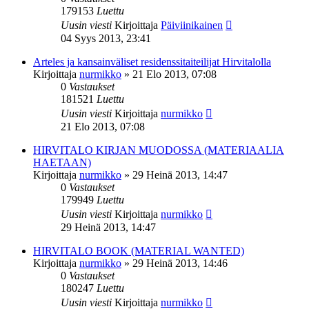
179153
Luettu
Uusin viesti
Kirjoittaja
Päiviinikainen
04 Syys 2013, 23:41
Arteles ja kansainväliset residenssitaiteilijat Hirvitalolla
Kirjoittaja
nurmikko
»
21 Elo 2013, 07:08
0
Vastaukset
181521
Luettu
Uusin viesti
Kirjoittaja
nurmikko
21 Elo 2013, 07:08
HIRVITALO KIRJAN MUODOSSA (MATERIAALIA
HAETAAN)
Kirjoittaja
nurmikko
»
29 Heinä 2013, 14:47
0
Vastaukset
179949
Luettu
Uusin viesti
Kirjoittaja
nurmikko
29 Heinä 2013, 14:47
HIRVITALO BOOK (MATERIAL WANTED)
Kirjoittaja
nurmikko
»
29 Heinä 2013, 14:46
0
Vastaukset
180247
Luettu
Uusin viesti
Kirjoittaja
nurmikko