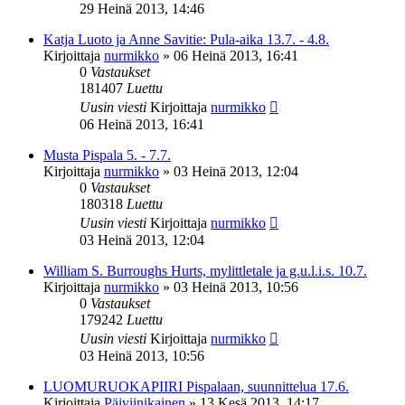
29 Heinä 2013, 14:46
Katja Luoto ja Anne Savitie: Pula-aika 13.7. - 4.8.
Kirjoittaja
nurmikko
»
06 Heinä 2013, 16:41
0
Vastaukset
181407
Luettu
Uusin viesti
Kirjoittaja
nurmikko
06 Heinä 2013, 16:41
Musta Pispala 5. - 7.7.
Kirjoittaja
nurmikko
»
03 Heinä 2013, 12:04
0
Vastaukset
180318
Luettu
Uusin viesti
Kirjoittaja
nurmikko
03 Heinä 2013, 12:04
William S. Burroughs Hurts, mylittletale ja g.u.l.i.s. 10.7.
Kirjoittaja
nurmikko
»
03 Heinä 2013, 10:56
0
Vastaukset
179242
Luettu
Uusin viesti
Kirjoittaja
nurmikko
03 Heinä 2013, 10:56
LUOMURUOKAPIIRI Pispalaan, suunnittelua 17.6.
Kirjoittaja
Päiviinikainen
»
13 Kesä 2013, 14:17