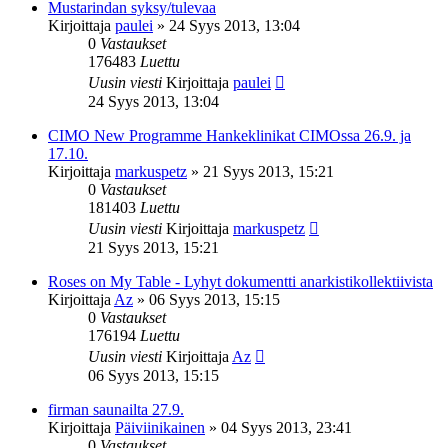
Mustarindan syksy/tulevaa
Kirjoittaja
paulei
»
24 Syys 2013, 13:04
0
Vastaukset
176483
Luettu
Uusin viesti
Kirjoittaja
paulei
24 Syys 2013, 13:04
CIMO New Programme Hankeklinikat CIMOssa 26.9. ja
17.10.
Kirjoittaja
markuspetz
»
21 Syys 2013, 15:21
0
Vastaukset
181403
Luettu
Uusin viesti
Kirjoittaja
markuspetz
21 Syys 2013, 15:21
Roses on My Table - Lyhyt dokumentti anarkistikollektiivista
Kirjoittaja
Az
»
06 Syys 2013, 15:15
0
Vastaukset
176194
Luettu
Uusin viesti
Kirjoittaja
Az
06 Syys 2013, 15:15
firman saunailta 27.9.
Kirjoittaja
Päiviinikainen
»
04 Syys 2013, 23:41
0
Vastaukset