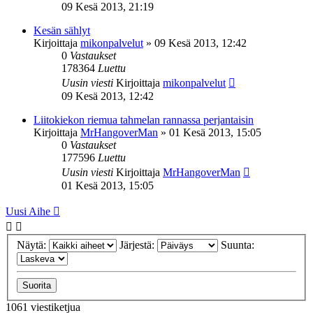
09 Kesä 2013, 21:19
Kesän sählyt
Kirjoittaja
mikonpalvelut
»
09 Kesä 2013, 12:42
0
Vastaukset
178364
Luettu
Uusin viesti
Kirjoittaja
mikonpalvelut
09 Kesä 2013, 12:42
Liitokiekon riemua tahmelan rannassa perjantaisin
Kirjoittaja
MrHangoverMan
»
01 Kesä 2013, 15:05
0
Vastaukset
177596
Luettu
Uusin viesti
Kirjoittaja
MrHangoverMan
01 Kesä 2013, 15:05
Uusi Aihe
Näytä:
Järjestä:
Suunta:
1061 viestiketjua