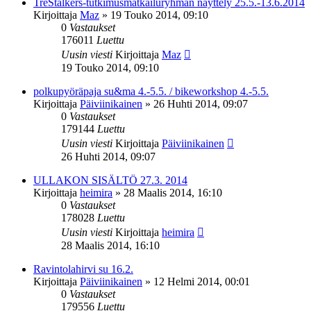
TreStalkers-tutkimusmatkailuryhmän näyttely 25.5.-13.6.2014
Kirjoittaja
Maz
»
19 Touko 2014, 09:10
0
Vastaukset
176011
Luettu
Uusin viesti
Kirjoittaja
Maz
19 Touko 2014, 09:10
polkupyöräpaja su&ma 4.-5.5. / bikeworkshop 4.-5.5.
Kirjoittaja
Päiviinikainen
»
26 Huhti 2014, 09:07
0
Vastaukset
179144
Luettu
Uusin viesti
Kirjoittaja
Päiviinikainen
26 Huhti 2014, 09:07
ULLAKON SISÄLTÖ 27.3. 2014
Kirjoittaja
heimira
»
28 Maalis 2014, 16:10
0
Vastaukset
178028
Luettu
Uusin viesti
Kirjoittaja
heimira
28 Maalis 2014, 16:10
Ravintolahirvi su 16.2.
Kirjoittaja
Päiviinikainen
»
12 Helmi 2014, 00:01
0
Vastaukset
179556
Luettu