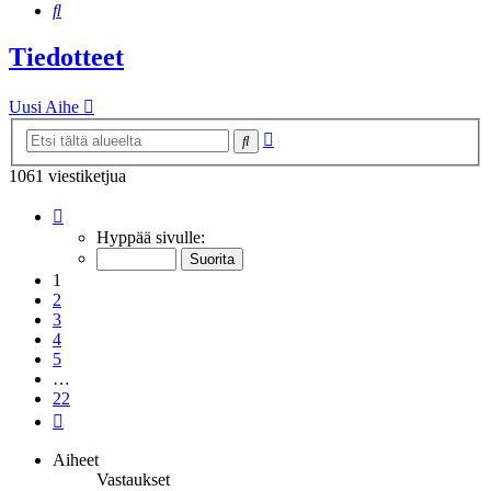
Etsi
Tiedotteet
Uusi Aihe
Tarkennettu
Etsi
haku
1061 viestiketjua
Sivu
1
/
22
Hyppää sivulle:
1
2
3
4
5
…
22
Seuraava
Aiheet
Vastaukset