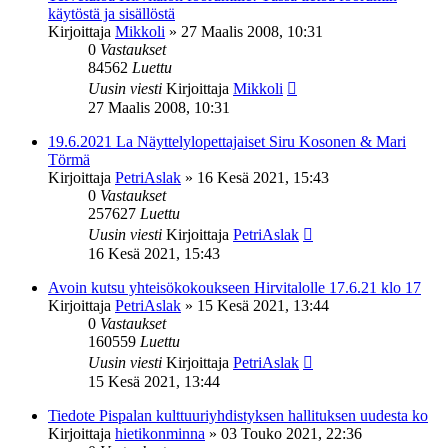
käytöstä ja sisällöstä
Kirjoittaja
Mikkoli
»
27 Maalis 2008, 10:31
0
Vastaukset
84562
Luettu
Uusin viesti
Kirjoittaja
Mikkoli
27 Maalis 2008, 10:31
19.6.2021 La Näyttelylopettajaiset Siru Kosonen & Mari
Törmä
Kirjoittaja
PetriAslak
»
16 Kesä 2021, 15:43
0
Vastaukset
257627
Luettu
Uusin viesti
Kirjoittaja
PetriAslak
16 Kesä 2021, 15:43
Avoin kutsu yhteisökokoukseen Hirvitalolle 17.6.21 klo 17
Kirjoittaja
PetriAslak
»
15 Kesä 2021, 13:44
0
Vastaukset
160559
Luettu
Uusin viesti
Kirjoittaja
PetriAslak
15 Kesä 2021, 13:44
Tiedote Pispalan kulttuuriyhdistyksen hallituksen uudesta ko
Kirjoittaja
hietikonminna
»
03 Touko 2021, 22:36