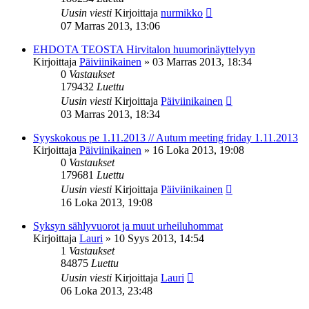
Uusin viesti
Kirjoittaja
nurmikko
07 Marras 2013, 13:06
EHDOTA TEOSTA Hirvitalon huumorinäyttelyyn
Kirjoittaja
Päiviinikainen
»
03 Marras 2013, 18:34
0
Vastaukset
179432
Luettu
Uusin viesti
Kirjoittaja
Päiviinikainen
03 Marras 2013, 18:34
Syyskokous pe 1.11.2013 // Autum meeting friday 1.11.2013
Kirjoittaja
Päiviinikainen
»
16 Loka 2013, 19:08
0
Vastaukset
179681
Luettu
Uusin viesti
Kirjoittaja
Päiviinikainen
16 Loka 2013, 19:08
Syksyn sählyvuorot ja muut urheiluhommat
Kirjoittaja
Lauri
»
10 Syys 2013, 14:54
1
Vastaukset
84875
Luettu
Uusin viesti
Kirjoittaja
Lauri
06 Loka 2013, 23:48