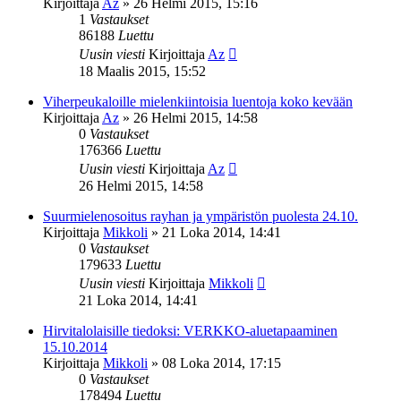
Kirjoittaja
Az
»
26 Helmi 2015, 15:16
1
Vastaukset
86188
Luettu
Uusin viesti
Kirjoittaja
Az
18 Maalis 2015, 15:52
Viherpeukaloille mielenkiintoisia luentoja koko kevään
Kirjoittaja
Az
»
26 Helmi 2015, 14:58
0
Vastaukset
176366
Luettu
Uusin viesti
Kirjoittaja
Az
26 Helmi 2015, 14:58
Suurmielenosoitus rayhan ja ympäristön puolesta 24.10.
Kirjoittaja
Mikkoli
»
21 Loka 2014, 14:41
0
Vastaukset
179633
Luettu
Uusin viesti
Kirjoittaja
Mikkoli
21 Loka 2014, 14:41
Hirvitalolaisille tiedoksi: VERKKO-aluetapaaminen
15.10.2014
Kirjoittaja
Mikkoli
»
08 Loka 2014, 17:15
0
Vastaukset
178494
Luettu