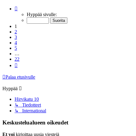
Sivu
1
/
22
Hyppää sivulle:
1
2
3
4
5
…
22
Seuraava
Palaa etusivulle
Hyppää
Hirvikatu 10
↳ Tiedotteet
↳ International
Keskustelualueen oikeudet
Et voi
kirjoittaa uusia viestejä