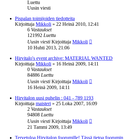
Luettu
Uusin viesti
Pispalan toimijoiden tiedotteita
Kirjoittaja
Mikkoli
»
22 Heinä 2010, 12:41
6
Vastaukset
121992
Luettu
Uusin viesti
Kirjoittaja
Mikkoli
10 Huhti 2013, 21:06
Hirvitalo's event archive: MATERIAL WANTED
Kirjoittaja
Mikkoli
»
16 Heinä 2009, 14:11
0
Vastaukset
84886
Luettu
Uusin viesti
Kirjoittaja
Mikkoli
16 Heinä 2009, 14:11
Hirvitalon uusi puhelin : 041 - 789 1193
Kirjoittaja
maisteri
»
25 Loka 2007, 16:09
2
Vastaukset
94808
Luettu
Uusin viesti
Kirjoittaja
Mikkoli
21 Tammi 2009, 13:49
Tervetuloa Hirvitalon foorumille! Tässä tietoa foorumin