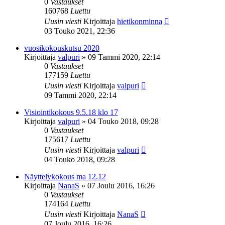
0
Vastaukset
160768
Luettu
Uusin viesti
Kirjoittaja
hietikonminna
03 Touko 2021, 22:36
vuosikokouskutsu 2020
Kirjoittaja
valpuri
»
09 Tammi 2020, 22:14
0
Vastaukset
177159
Luettu
Uusin viesti
Kirjoittaja
valpuri
09 Tammi 2020, 22:14
Visiointikokous 9.5.18 klo 17
Kirjoittaja
valpuri
»
04 Touko 2018, 09:28
0
Vastaukset
175617
Luettu
Uusin viesti
Kirjoittaja
valpuri
04 Touko 2018, 09:28
Näyttelykokous ma 12.12
Kirjoittaja
NanaS
»
07 Joulu 2016, 16:26
0
Vastaukset
174164
Luettu
Uusin viesti
Kirjoittaja
NanaS
07 Joulu 2016, 16:26