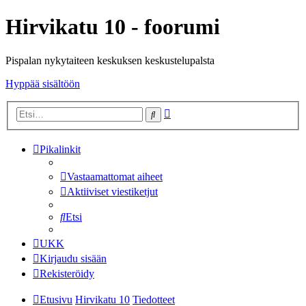
Hirvikatu 10 - foorumi
Pispalan nykytaiteen keskuksen keskustelupalsta
Hyppää sisältöön
Tarkennettu
Etsi
haku
Pikalinkit
Vastaamattomat aiheet
Aktiiviset viestiketjut
Etsi
UKK
Kirjaudu sisään
Rekisteröidy
Etusivu
Hirvikatu 10
Tiedotteet