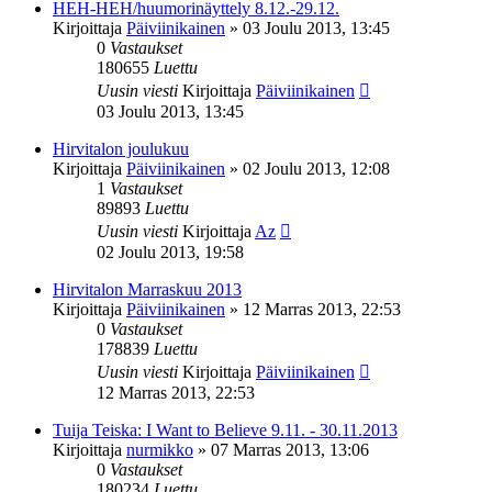
HEH-HEH/huumorinäyttely 8.12.-29.12.
Kirjoittaja
Päiviinikainen
»
03 Joulu 2013, 13:45
0
Vastaukset
180655
Luettu
Uusin viesti
Kirjoittaja
Päiviinikainen
03 Joulu 2013, 13:45
Hirvitalon joulukuu
Kirjoittaja
Päiviinikainen
»
02 Joulu 2013, 12:08
1
Vastaukset
89893
Luettu
Uusin viesti
Kirjoittaja
Az
02 Joulu 2013, 19:58
Hirvitalon Marraskuu 2013
Kirjoittaja
Päiviinikainen
»
12 Marras 2013, 22:53
0
Vastaukset
178839
Luettu
Uusin viesti
Kirjoittaja
Päiviinikainen
12 Marras 2013, 22:53
Tuija Teiska: I Want to Believe 9.11. - 30.11.2013
Kirjoittaja
nurmikko
»
07 Marras 2013, 13:06
0
Vastaukset
180234
Luettu