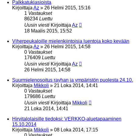
Palkkatukiasioista
Kirjoittaja
Az
»
26 Helmi 2015, 15:16
1
Vastaukset
86234
Luettu
Uusin viesti
Kirjoittaja
Az
18 Maalis 2015, 15:52
Viherpeukaloille mielenkiintoisia luentoja koko kevään
Kirjoittaja
Az
»
26 Helmi 2015, 14:58
0
Vastaukset
176409
Luettu
Uusin viesti
Kirjoittaja
Az
26 Helmi 2015, 14:58
Suurmielenosoitus rayhan ja ympäristön puolesta 24.10.
Kirjoittaja
Mikkoli
»
21 Loka 2014, 14:41
0
Vastaukset
179686
Luettu
Uusin viesti
Kirjoittaja
Mikkoli
21 Loka 2014, 14:41
Hirvitalolaisille tiedoksi: VERKKO-aluetapaaminen
15.10.2014
Kirjoittaja
Mikkoli
»
08 Loka 2014, 17:15
0
Vastaukset