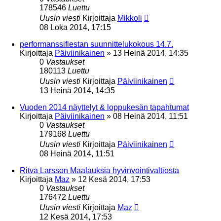
178546
Luettu
Uusin viesti
Kirjoittaja
Mikkoli
08 Loka 2014, 17:15
performanssifiestan suunnittelukokous 14.7.
Kirjoittaja
Päiviinikainen
»
13 Heinä 2014, 14:35
0
Vastaukset
180113
Luettu
Uusin viesti
Kirjoittaja
Päiviinikainen
13 Heinä 2014, 14:35
Vuoden 2014 näyttelyt & loppukesän tapahtumat
Kirjoittaja
Päiviinikainen
»
08 Heinä 2014, 11:51
0
Vastaukset
179168
Luettu
Uusin viesti
Kirjoittaja
Päiviinikainen
08 Heinä 2014, 11:51
Ritva Larsson Maalauksia hyvinvointivaltiosta
Kirjoittaja
Maz
»
12 Kesä 2014, 17:53
0
Vastaukset
176472
Luettu
Uusin viesti
Kirjoittaja
Maz
12 Kesä 2014, 17:53