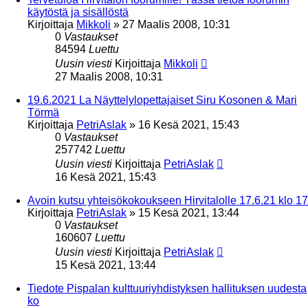
käytöstä ja sisällöstä
Kirjoittaja
Mikkoli
»
27 Maalis 2008, 10:31
0
Vastaukset
84594
Luettu
Uusin viesti
Kirjoittaja
Mikkoli
27 Maalis 2008, 10:31
19.6.2021 La Näyttelylopettajaiset Siru Kosonen & Mari
Törmä
Kirjoittaja
PetriAslak
»
16 Kesä 2021, 15:43
0
Vastaukset
257742
Luettu
Uusin viesti
Kirjoittaja
PetriAslak
16 Kesä 2021, 15:43
Avoin kutsu yhteisökokoukseen Hirvitalolle 17.6.21 klo 17
Kirjoittaja
PetriAslak
»
15 Kesä 2021, 13:44
0
Vastaukset
160607
Luettu
Uusin viesti
Kirjoittaja
PetriAslak
15 Kesä 2021, 13:44
Tiedote Pispalan kulttuuriyhdistyksen hallituksen uudesta
ko