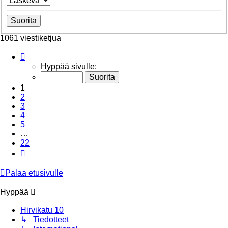
1061 viestiketjua
Sivu
1
/
22
Hyppää sivulle:
1
2
3
4
5
…
22
Seuraava
Palaa etusivulle
Hyppää
Hirvikatu 10
↳ Tiedotteet