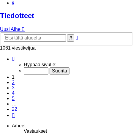
Etsi
Tiedotteet
Uusi Aihe
Tarkennettu
Etsi
haku
1061 viestiketjua
Sivu
1
/
22
Hyppää sivulle:
1
2
3
4
5
…
22
Seuraava
Aiheet
Vastaukset