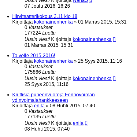
Uusin viesti
Kirjoittaja
NanaS
07 Joulu 2016, 16:26
Hirviteatterikokous 3.11 klo 18
Kirjoittaja
kokonainenhenka
»
01 Marras 2015, 15:31
0
Vastaukset
177224
Luettu
Uusin viesti
Kirjoittaja
kokonainenhenka
01 Marras 2015, 15:31
Talvelle 2015-2016!
Kirjoittaja
kokonainenhenka
»
25 Syys 2015, 11:16
0
Vastaukset
175866
Luettu
Uusin viesti
Kirjoittaja
kokonainenhenka
25 Syys 2015, 11:16
Kriittisiä puheenvuoroja Fennovoiman
ydinvoimalahankkeeseen
Kirjoittaja
enila
»
08 Huhti 2015, 07:40
0
Vastaukset
177135
Luettu
Uusin viesti
Kirjoittaja
enila
08 Huhti 2015, 07:40