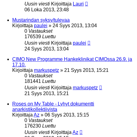
Uusin viesti
Kirjoittaja
Lauri
06 Loka 2013, 23:48
Mustarindan syksy/tulevaa
Kirjoittaja
paulei
»
24 Syys 2013, 13:04
0
Vastaukset
176539
Luettu
Uusin viesti
Kirjoittaja
paulei
24 Syys 2013, 13:04
CIMO New Programme Hankeklinikat CIMOssa 26.9. ja
17.10.
Kirjoittaja
markuspetz
»
21 Syys 2013, 15:21
0
Vastaukset
181441
Luettu
Uusin viesti
Kirjoittaja
markuspetz
21 Syys 2013, 15:21
Roses on My Table - Lyhyt dokumentti
anarkistikollektiivista
Kirjoittaja
Az
»
06 Syys 2013, 15:15
0
Vastaukset
176230
Luettu
Uusin viesti
Kirjoittaja
Az