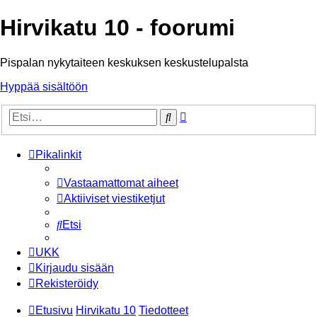
Hirvikatu 10 - foorumi
Pispalan nykytaiteen keskuksen keskustelupalsta
Hyppää sisältöön
Tarkennettu
Etsi
haku
Pikalinkit
Vastaamattomat aiheet
Aktiiviset viestiketjut
Etsi
UKK
Kirjaudu sisään
Rekisteröidy
Etusivu
Hirvikatu 10
Tiedotteet