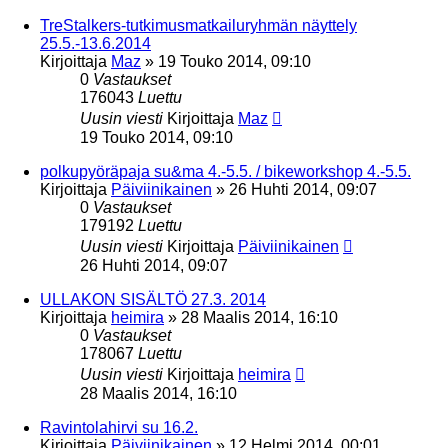
TreStalkers-tutkimusmatkailuryhmän näyttely
25.5.-13.6.2014
Kirjoittaja
Maz
»
19 Touko 2014, 09:10
0
Vastaukset
176043
Luettu
Uusin viesti
Kirjoittaja
Maz
19 Touko 2014, 09:10
polkupyöräpaja su&ma 4.-5.5. / bikeworkshop 4.-5.5.
Kirjoittaja
Päiviinikainen
»
26 Huhti 2014, 09:07
0
Vastaukset
179192
Luettu
Uusin viesti
Kirjoittaja
Päiviinikainen
26 Huhti 2014, 09:07
ULLAKON SISÄLTÖ 27.3. 2014
Kirjoittaja
heimira
»
28 Maalis 2014, 16:10
0
Vastaukset
178067
Luettu
Uusin viesti
Kirjoittaja
heimira
28 Maalis 2014, 16:10
Ravintolahirvi su 16.2.
Kirjoittaja
Päiviinikainen
»
12 Helmi 2014, 00:01