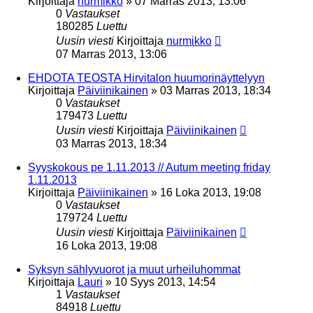
Kirjoittaja
nurmikko
»
07 Marras 2013, 13:06
0
Vastaukset
180285
Luettu
Uusin viesti
Kirjoittaja
nurmikko
07 Marras 2013, 13:06
EHDOTA TEOSTA Hirvitalon huumorinäyttelyyn
Kirjoittaja
Päiviinikainen
»
03 Marras 2013, 18:34
0
Vastaukset
179473
Luettu
Uusin viesti
Kirjoittaja
Päiviinikainen
03 Marras 2013, 18:34
Syyskokous pe 1.11.2013 // Autum meeting friday
1.11.2013
Kirjoittaja
Päiviinikainen
»
16 Loka 2013, 19:08
0
Vastaukset
179724
Luettu
Uusin viesti
Kirjoittaja
Päiviinikainen
16 Loka 2013, 19:08
Syksyn sählyvuorot ja muut urheiluhommat
Kirjoittaja
Lauri
»
10 Syys 2013, 14:54
1
Vastaukset
84918
Luettu