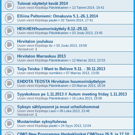
Tulevat näyttelyt kevät 2014
Uusin viesti Kirjoittaja
Päiviinikainen
«
13 Tammi 2014, 19:41
Elliina Peltoniemi: Omakuvia 5.1.-26.1.2014
Uusin viesti Kirjoittaja
paulei
«
02 Tammi 2014, 17:41
HEH-HEH/huumorinäyttely 8.12.-29.12.
Uusin viesti Kirjoittaja
Päiviinikainen
«
03 Joulu 2013, 13:45
Hirvitalon joulukuu
Uusin viesti Kirjoittaja
Az
«
02 Joulu 2013, 19:58
Vastaukset:
1
Hirvitalon Marraskuu 2013
Uusin viesti Kirjoittaja
Päiviinikainen
«
12 Marras 2013, 22:53
Tuija Teiska: I Want to Believe 9.11. - 30.11.2013
Uusin viesti Kirjoittaja
nurmikko
«
07 Marras 2013, 13:06
EHDOTA TEOSTA Hirvitalon huumorinäyttelyyn
Uusin viesti Kirjoittaja
Päiviinikainen
«
03 Marras 2013, 18:34
Syyskokous pe 1.11.2013 // Autum meeting friday 1.11.2013
Uusin viesti Kirjoittaja
Päiviinikainen
«
16 Loka 2013, 19:08
Syksyn sählyvuorot ja muut urheiluhommat
Uusin viesti Kirjoittaja
Lauri
«
06 Loka 2013, 23:48
Vastaukset:
1
Mustarindan syksy/tulevaa
Uusin viesti Kirjoittaja
paulei
«
24 Syys 2013, 13:04
CIMO New Programme Hankeklinikat CIMOssa 26.9. ja 17.10.