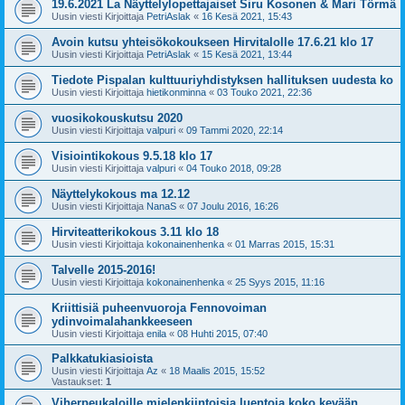
19.6.2021 La Näyttelylopettajaiset Siru Kosonen & Mari Törmä
Uusin viesti Kirjoittaja
PetriAslak
«
16 Kesä 2021, 15:43
Avoin kutsu yhteisökokoukseen Hirvitalolle 17.6.21 klo 17
Uusin viesti Kirjoittaja
PetriAslak
«
15 Kesä 2021, 13:44
Tiedote Pispalan kulttuuriyhdistyksen hallituksen uudesta ko
Uusin viesti Kirjoittaja
hietikonminna
«
03 Touko 2021, 22:36
vuosikokouskutsu 2020
Uusin viesti Kirjoittaja
valpuri
«
09 Tammi 2020, 22:14
Visiointikokous 9.5.18 klo 17
Uusin viesti Kirjoittaja
valpuri
«
04 Touko 2018, 09:28
Näyttelykokous ma 12.12
Uusin viesti Kirjoittaja
NanaS
«
07 Joulu 2016, 16:26
Hirviteatterikokous 3.11 klo 18
Uusin viesti Kirjoittaja
kokonainenhenka
«
01 Marras 2015, 15:31
Talvelle 2015-2016!
Uusin viesti Kirjoittaja
kokonainenhenka
«
25 Syys 2015, 11:16
Kriittisiä puheenvuoroja Fennovoiman
ydinvoimalahankkeeseen
Uusin viesti Kirjoittaja
enila
«
08 Huhti 2015, 07:40
Palkkatukiasioista
Uusin viesti Kirjoittaja
Az
«
18 Maalis 2015, 15:52
Vastaukset:
1
Viherpeukaloille mielenkiintoisia luentoja koko kevään