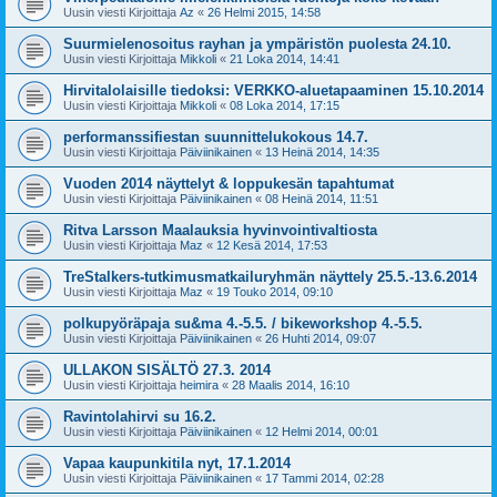
Uusin viesti Kirjoittaja
Az
«
26 Helmi 2015, 14:58
Suurmielenosoitus rayhan ja ympäristön puolesta 24.10.
Uusin viesti Kirjoittaja
Mikkoli
«
21 Loka 2014, 14:41
Hirvitalolaisille tiedoksi: VERKKO-aluetapaaminen 15.10.2014
Uusin viesti Kirjoittaja
Mikkoli
«
08 Loka 2014, 17:15
performanssifiestan suunnittelukokous 14.7.
Uusin viesti Kirjoittaja
Päiviinikainen
«
13 Heinä 2014, 14:35
Vuoden 2014 näyttelyt & loppukesän tapahtumat
Uusin viesti Kirjoittaja
Päiviinikainen
«
08 Heinä 2014, 11:51
Ritva Larsson Maalauksia hyvinvointivaltiosta
Uusin viesti Kirjoittaja
Maz
«
12 Kesä 2014, 17:53
TreStalkers-tutkimusmatkailuryhmän näyttely 25.5.-13.6.2014
Uusin viesti Kirjoittaja
Maz
«
19 Touko 2014, 09:10
polkupyöräpaja su&ma 4.-5.5. / bikeworkshop 4.-5.5.
Uusin viesti Kirjoittaja
Päiviinikainen
«
26 Huhti 2014, 09:07
ULLAKON SISÄLTÖ 27.3. 2014
Uusin viesti Kirjoittaja
heimira
«
28 Maalis 2014, 16:10
Ravintolahirvi su 16.2.
Uusin viesti Kirjoittaja
Päiviinikainen
«
12 Helmi 2014, 00:01
Vapaa kaupunkitila nyt, 17.1.2014
Uusin viesti Kirjoittaja
Päiviinikainen
«
17 Tammi 2014, 02:28