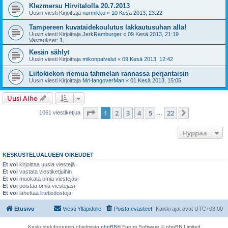
Klezmersu Hirvitalolla 20.7.2013
Uusin viesti Kirjoittaja
nurmikko
«
10 Kesä 2013, 23:22
Tampereen kuvataidekoulutus lakkautusuhan alla!
Uusin viesti Kirjoittaja
JerkRamburger
«
09 Kesä 2013, 21:19
Vastaukset:
1
Kesän sählyt
Uusin viesti Kirjoittaja
mikonpalvelut
«
09 Kesä 2013, 12:42
Liitokiekon riemua tahmelan rannassa perjantaisin
Uusin viesti Kirjoittaja
MrHangoverMan
«
01 Kesä 2013, 15:05
Uusi Aihe
Sivu
1
/
22
1
2
3
4
5
22
Seuraava
1061 viestiketjua
…
Hyppää
KESKUSTELUALUEEN OIKEUDET
Et voi
kirjoittaa uusia viestejä
Et voi
vastata viestiketjuihin
Et voi
muokata omia viestejäsi
Et voi
poistaa omia viestejäsi
Et voi
lähettää liitetiedostoja
Etusivu
Viesti Ylläpidolle
Poista evästeet
Kaikki ajat ovat
UTC+03:00
Keskustelufoorumin ohjelmisto
phpBB
® Forum Software © phpBB Limited