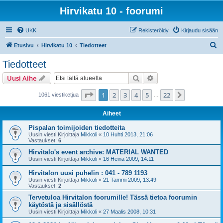
Hirvikatu 10 - foorumi
UKK
Rekisteröidy
Kirjaudu sisään
E
Etusivu
Hirvikatu 10
Tiedotteet
t
Tiedotteet
s
Etsi
Tarkennettu haku
Uusi Aihe
i
Sivu
1
/
22
1
2
3
4
5
22
Seuraava
1061 viestiketjua
…
Aiheet
Pispalan toimijoiden tiedotteita
Uusin viesti Kirjoittaja
Mikkoli
«
10 Huhti 2013, 21:06
Vastaukset:
6
Hirvitalo's event archive: MATERIAL WANTED
Uusin viesti Kirjoittaja
Mikkoli
«
16 Heinä 2009, 14:11
Hirvitalon uusi puhelin : 041 - 789 1193
Uusin viesti Kirjoittaja
Mikkoli
«
21 Tammi 2009, 13:49
Vastaukset:
2
Tervetuloa Hirvitalon foorumille! Tässä tietoa foorumin
käytöstä ja sisällöstä
Uusin viesti Kirjoittaja
Mikkoli
«
27 Maalis 2008, 10:31