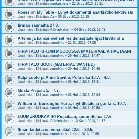
Uusin viesti Kirjoittaja
markuspetz
«
21 Syys 2013, 15:21
Roses on My Table - Lyhyt dokumentti anarkistikollektiivista
Uusin viesti Kirjoittaja
Az
«
06 Syys 2013, 15:15
firman saunailta 27.9.
Uusin viesti Kirjoittaja
Päiviinikainen
«
04 Syys 2013, 23:41
Arteles ja kansainväliset residenssitaiteilijat Hirvitalolla
Uusin viesti Kirjoittaja
nurmikko
«
21 Elo 2013, 07:08
HIRVITALO KIRJAN MUODOSSA (MATERIAALIA HAETAAN)
Uusin viesti Kirjoittaja
nurmikko
«
29 Heinä 2013, 14:47
HIRVITALO BOOK (MATERIAL WANTED)
Uusin viesti Kirjoittaja
nurmikko
«
29 Heinä 2013, 14:46
Katja Luoto ja Anne Savitie: Pula-aika 13.7. - 4.8.
Uusin viesti Kirjoittaja
nurmikko
«
06 Heinä 2013, 16:41
Musta Pispala 5. - 7.7.
Uusin viesti Kirjoittaja
nurmikko
«
03 Heinä 2013, 12:04
William S. Burroughs Hurts, mylittletale ja g.u.l.i.s. 10.7.
Uusin viesti Kirjoittaja
nurmikko
«
03 Heinä 2013, 10:56
LUOMURUOKAPIIRI Pispalaan, suunnittelua 17.6.
Uusin viesti Kirjoittaja
Päiviinikainen
«
13 Kesä 2013, 14:17
Ilman taidetta en voisi elää! 12.6. - 20.6.
Uusin viesti Kirjoittaja
nurmikko
«
12 Kesä 2013, 22:55