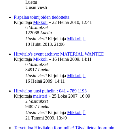
Luettu
Uusin viesti
Pispalan toimijoiden tiedotteita
Kirjoittaja
Mikkoli
»
22 Heinä 2010, 12:41
6
Vastaukset
122088
Luettu
Uusin viesti
Kirjoittaja
Mikkoli
10 Huhti 2013, 21:06
Hirvitalo's event archive: MATERIAL WANTED
Kirjoittaja
Mikkoli
»
16 Heinä 2009, 14:11
0
Vastaukset
84917
Luettu
Uusin viesti
Kirjoittaja
Mikkoli
16 Heinä 2009, 14:11
Hirvitalon uusi puhelin : 041 - 789 1193
Kirjoittaja
maisteri
»
25 Loka 2007, 16:09
2
Vastaukset
94857
Luettu
Uusin viesti
Kirjoittaja
Mikkoli
21 Tammi 2009, 13:49
Tervetuloa Hirvitalon foorumille! Tässä tietoa foorumin