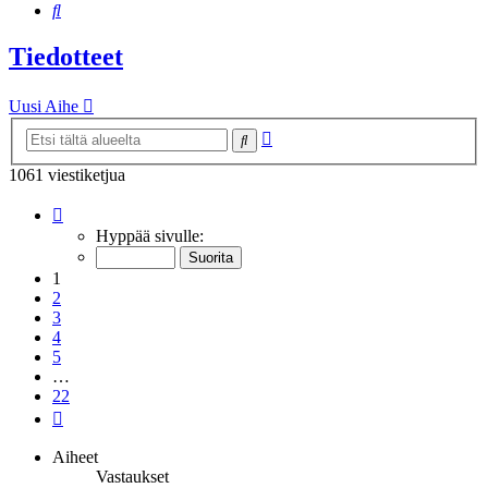
Etsi
Tiedotteet
Uusi Aihe
Tarkennettu
Etsi
haku
1061 viestiketjua
Sivu
1
/
22
Hyppää sivulle:
1
2
3
4
5
…
22
Seuraava
Aiheet
Vastaukset