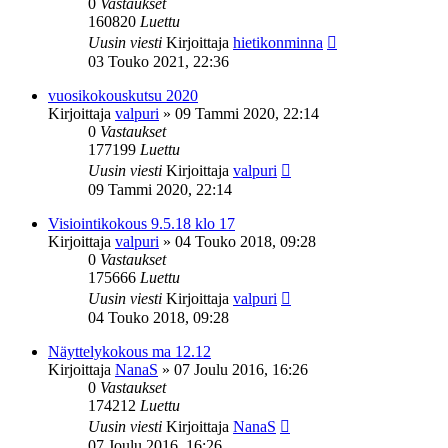
0
Vastaukset
160820
Luettu
Uusin viesti
Kirjoittaja
hietikonminna
03 Touko 2021, 22:36
vuosikokouskutsu 2020
Kirjoittaja
valpuri
»
09 Tammi 2020, 22:14
0
Vastaukset
177199
Luettu
Uusin viesti
Kirjoittaja
valpuri
09 Tammi 2020, 22:14
Visiointikokous 9.5.18 klo 17
Kirjoittaja
valpuri
»
04 Touko 2018, 09:28
0
Vastaukset
175666
Luettu
Uusin viesti
Kirjoittaja
valpuri
04 Touko 2018, 09:28
Näyttelykokous ma 12.12
Kirjoittaja
NanaS
»
07 Joulu 2016, 16:26
0
Vastaukset
174212
Luettu
Uusin viesti
Kirjoittaja
NanaS
07 Joulu 2016, 16:26