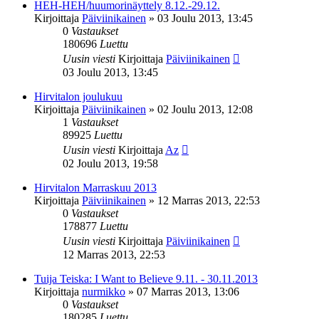
HEH-HEH/huumorinäyttely 8.12.-29.12.
Kirjoittaja
Päiviinikainen
»
03 Joulu 2013, 13:45
0
Vastaukset
180696
Luettu
Uusin viesti
Kirjoittaja
Päiviinikainen
03 Joulu 2013, 13:45
Hirvitalon joulukuu
Kirjoittaja
Päiviinikainen
»
02 Joulu 2013, 12:08
1
Vastaukset
89925
Luettu
Uusin viesti
Kirjoittaja
Az
02 Joulu 2013, 19:58
Hirvitalon Marraskuu 2013
Kirjoittaja
Päiviinikainen
»
12 Marras 2013, 22:53
0
Vastaukset
178877
Luettu
Uusin viesti
Kirjoittaja
Päiviinikainen
12 Marras 2013, 22:53
Tuija Teiska: I Want to Believe 9.11. - 30.11.2013
Kirjoittaja
nurmikko
»
07 Marras 2013, 13:06
0
Vastaukset
180285
Luettu