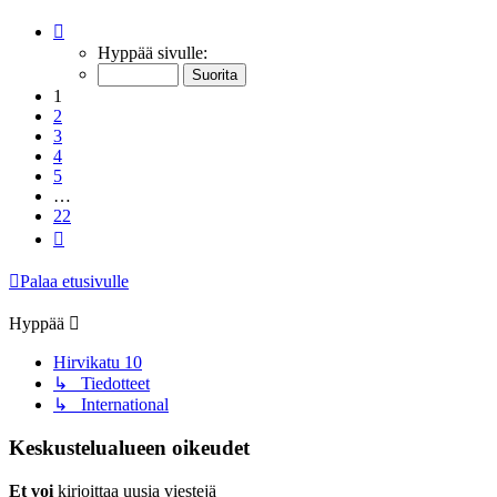
Sivu
1
/
22
Hyppää sivulle:
1
2
3
4
5
…
22
Seuraava
Palaa etusivulle
Hyppää
Hirvikatu 10
↳ Tiedotteet
↳ International
Keskustelualueen oikeudet
Et voi
kirjoittaa uusia viestejä