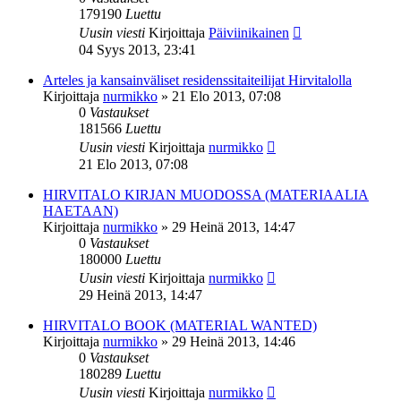
179190
Luettu
Uusin viesti
Kirjoittaja
Päiviinikainen
04 Syys 2013, 23:41
Arteles ja kansainväliset residenssitaiteilijat Hirvitalolla
Kirjoittaja
nurmikko
»
21 Elo 2013, 07:08
0
Vastaukset
181566
Luettu
Uusin viesti
Kirjoittaja
nurmikko
21 Elo 2013, 07:08
HIRVITALO KIRJAN MUODOSSA (MATERIAALIA
HAETAAN)
Kirjoittaja
nurmikko
»
29 Heinä 2013, 14:47
0
Vastaukset
180000
Luettu
Uusin viesti
Kirjoittaja
nurmikko
29 Heinä 2013, 14:47
HIRVITALO BOOK (MATERIAL WANTED)
Kirjoittaja
nurmikko
»
29 Heinä 2013, 14:46
0
Vastaukset
180289
Luettu
Uusin viesti
Kirjoittaja
nurmikko