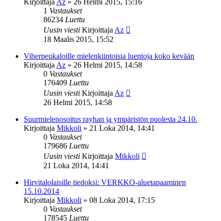
Kirjoittaja
Az
»
26 Helmi 2015, 15:16
1
Vastaukset
86234
Luettu
Uusin viesti
Kirjoittaja
Az
18 Maalis 2015, 15:52
Viherpeukaloille mielenkiintoisia luentoja koko kevään
Kirjoittaja
Az
»
26 Helmi 2015, 14:58
0
Vastaukset
176409
Luettu
Uusin viesti
Kirjoittaja
Az
26 Helmi 2015, 14:58
Suurmielenosoitus rayhan ja ympäristön puolesta 24.10.
Kirjoittaja
Mikkoli
»
21 Loka 2014, 14:41
0
Vastaukset
179686
Luettu
Uusin viesti
Kirjoittaja
Mikkoli
21 Loka 2014, 14:41
Hirvitalolaisille tiedoksi: VERKKO-aluetapaaminen
15.10.2014
Kirjoittaja
Mikkoli
»
08 Loka 2014, 17:15
0
Vastaukset
178545
Luettu