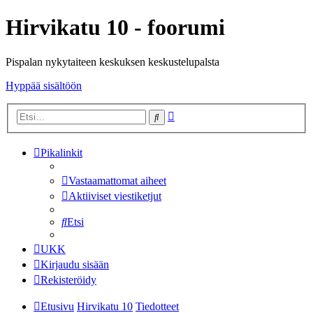
Hirvikatu 10 - foorumi
Pispalan nykytaiteen keskuksen keskustelupalsta
Hyppää sisältöön
Tarkennettu
Etsi
haku
Pikalinkit
Vastaamattomat aiheet
Aktiiviset viestiketjut
Etsi
UKK
Kirjaudu sisään
Rekisteröidy
Etusivu
Hirvikatu 10
Tiedotteet