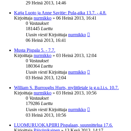
29 Heinä 2013, 14:46
Katja Luoto ja Anne Savitie: Pula-aika 13.7. - 4.8.
Kirjoittaja
nurmikko
»
06 Heinä 2013, 16:41
0
Vastaukset
181445
Luettu
Uusin viesti
Kirjoittaja
nurmikko
06 Heinä 2013, 16:41
Musta Pispala 5. - 7.7.
Kirjoittaja
nurmikko
»
03 Heinä 2013, 12:04
0
Vastaukset
180364
Luettu
Uusin viesti
Kirjoittaja
nurmikko
03 Heinä 2013, 12:04
William S. Burroughs Hurts, mylittletale ja g.u.l.i.s. 10.7.
Kirjoittaja
nurmikko
»
03 Heinä 2013, 10:56
0
Vastaukset
179286
Luettu
Uusin viesti
Kirjoittaja
nurmikko
03 Heinä 2013, 10:56
LUOMURUOKAPIIRI Pispalaan, suunnittelua 17.6.
Kirjoittaja
Päiviinikainen
»
13 Kesä 2013, 14:17