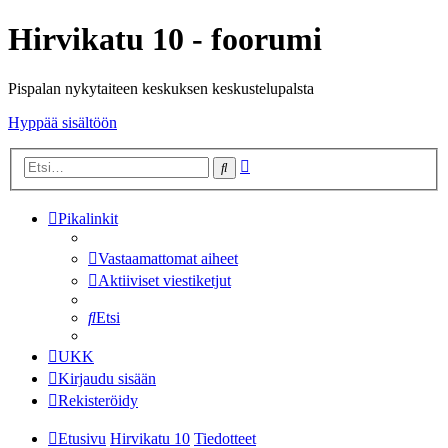
Hirvikatu 10 - foorumi
Pispalan nykytaiteen keskuksen keskustelupalsta
Hyppää sisältöön
Tarkennettu
Etsi
haku
Pikalinkit
Vastaamattomat aiheet
Aktiiviset viestiketjut
Etsi
UKK
Kirjaudu sisään
Rekisteröidy
Etusivu
Hirvikatu 10
Tiedotteet