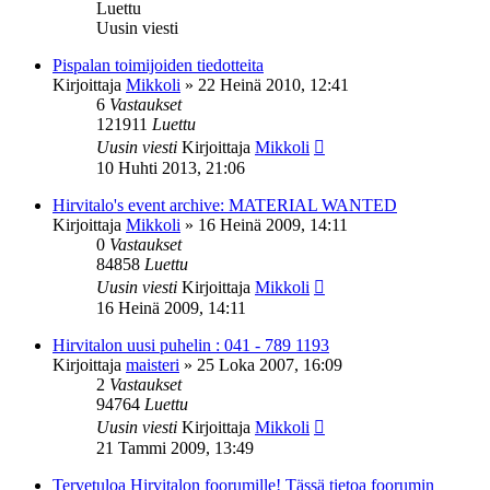
Luettu
Uusin viesti
Pispalan toimijoiden tiedotteita
Kirjoittaja
Mikkoli
»
22 Heinä 2010, 12:41
6
Vastaukset
121911
Luettu
Uusin viesti
Kirjoittaja
Mikkoli
10 Huhti 2013, 21:06
Hirvitalo's event archive: MATERIAL WANTED
Kirjoittaja
Mikkoli
»
16 Heinä 2009, 14:11
0
Vastaukset
84858
Luettu
Uusin viesti
Kirjoittaja
Mikkoli
16 Heinä 2009, 14:11
Hirvitalon uusi puhelin : 041 - 789 1193
Kirjoittaja
maisteri
»
25 Loka 2007, 16:09
2
Vastaukset
94764
Luettu
Uusin viesti
Kirjoittaja
Mikkoli
21 Tammi 2009, 13:49
Tervetuloa Hirvitalon foorumille! Tässä tietoa foorumin