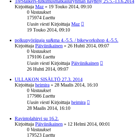
TreStalkers-tutkimusmatkailuryhmän näyttely 25.5.-13.6.2014
Kirjoittaja
Maz
»
19 Touko 2014, 09:10
0
Vastaukset
175974
Luettu
Uusin viesti
Kirjoittaja
Maz
19 Touko 2014, 09:10
polkupyöräpaja su&ma 4.-5.5. / bikeworkshop 4.-5.5.
Kirjoittaja
Päiviinikainen
»
26 Huhti 2014, 09:07
0
Vastaukset
179106
Luettu
Uusin viesti
Kirjoittaja
Päiviinikainen
26 Huhti 2014, 09:07
ULLAKON SISÄLTÖ 27.3. 2014
Kirjoittaja
heimira
»
28 Maalis 2014, 16:10
0
Vastaukset
177986
Luettu
Uusin viesti
Kirjoittaja
heimira
28 Maalis 2014, 16:10
Ravintolahirvi su 16.2.
Kirjoittaja
Päiviinikainen
»
12 Helmi 2014, 00:01
0
Vastaukset
179523
Luettu