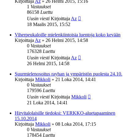
Kirjoittaja
Az
»
26 Helmi 2015, 15:16
1
Vastaukset
86158
Luettu
Uusin viesti
Kirjoittaja
Az
18 Maalis 2015, 15:52
Viherpeukaloille mielenkiintoisia luentoja koko kevään
Kirjoittaja
Az
»
26 Helmi 2015, 14:58
0
Vastaukset
176328
Luettu
Uusin viesti
Kirjoittaja
Az
26 Helmi 2015, 14:58
Suurmielenosoitus rayhan ja ympäristön puolesta 24.10.
Kirjoittaja
Mikkoli
»
21 Loka 2014, 14:41
0
Vastaukset
179596
Luettu
Uusin viesti
Kirjoittaja
Mikkoli
21 Loka 2014, 14:41
Hirvitalolaisille tiedoksi: VERKKO-aluetapaaminen
15.10.2014
Kirjoittaja
Mikkoli
»
08 Loka 2014, 17:15
0
Vastaukset
178454
Luettu