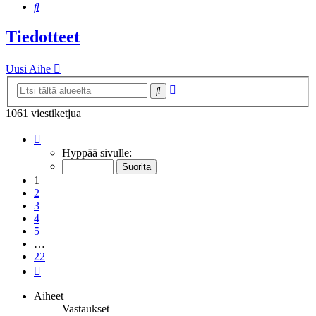
Etsi
Tiedotteet
Uusi Aihe
Tarkennettu
Etsi
haku
1061 viestiketjua
Sivu
1
/
22
Hyppää sivulle:
1
2
3
4
5
…
22
Seuraava
Aiheet
Vastaukset