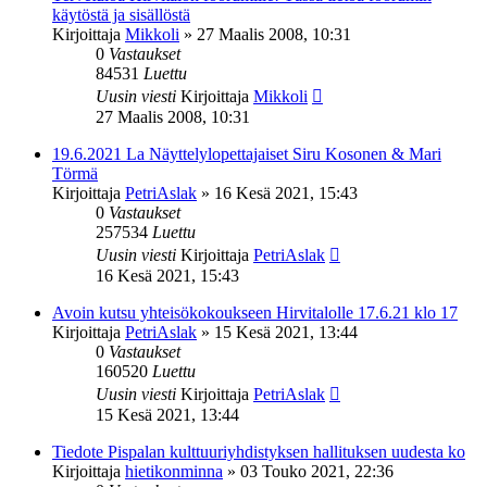
käytöstä ja sisällöstä
Kirjoittaja
Mikkoli
»
27 Maalis 2008, 10:31
0
Vastaukset
84531
Luettu
Uusin viesti
Kirjoittaja
Mikkoli
27 Maalis 2008, 10:31
19.6.2021 La Näyttelylopettajaiset Siru Kosonen & Mari
Törmä
Kirjoittaja
PetriAslak
»
16 Kesä 2021, 15:43
0
Vastaukset
257534
Luettu
Uusin viesti
Kirjoittaja
PetriAslak
16 Kesä 2021, 15:43
Avoin kutsu yhteisökokoukseen Hirvitalolle 17.6.21 klo 17
Kirjoittaja
PetriAslak
»
15 Kesä 2021, 13:44
0
Vastaukset
160520
Luettu
Uusin viesti
Kirjoittaja
PetriAslak
15 Kesä 2021, 13:44
Tiedote Pispalan kulttuuriyhdistyksen hallituksen uudesta ko
Kirjoittaja
hietikonminna
»
03 Touko 2021, 22:36