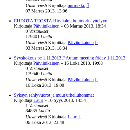
Uusin viesti
Kirjoittaja
nurmikko
07 Marras 2013, 13:06
EHDOTA TEOSTA Hirvitalon huumorinäyttelyyn
Kirjoittaja
Päiviinikainen
»
03 Marras 2013, 18:34
0
Vastaukset
179401
Luettu
Uusin viesti
Kirjoittaja
Päiviinikainen
03 Marras 2013, 18:34
Syyskokous pe 1.11.2013 // Autum meeting friday 1.11.2013
Kirjoittaja
Päiviinikainen
»
16 Loka 2013, 19:08
0
Vastaukset
179640
Luettu
Uusin viesti
Kirjoittaja
Päiviinikainen
16 Loka 2013, 19:08
Syksyn sählyvuorot ja muut urheiluhommat
Kirjoittaja
Lauri
»
10 Syys 2013, 14:54
1
Vastaukset
84835
Luettu
Uusin viesti
Kirjoittaja
Lauri
06 Loka 2013, 23:48