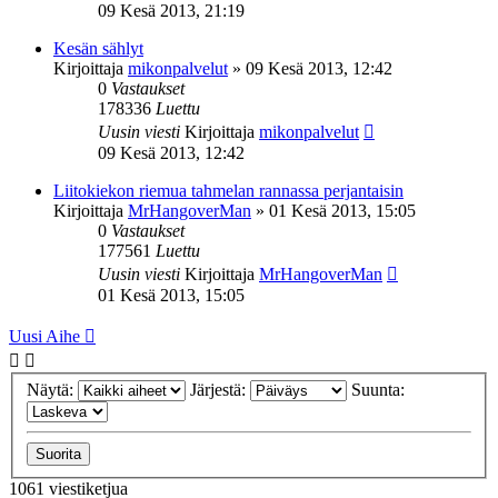
09 Kesä 2013, 21:19
Kesän sählyt
Kirjoittaja
mikonpalvelut
»
09 Kesä 2013, 12:42
0
Vastaukset
178336
Luettu
Uusin viesti
Kirjoittaja
mikonpalvelut
09 Kesä 2013, 12:42
Liitokiekon riemua tahmelan rannassa perjantaisin
Kirjoittaja
MrHangoverMan
»
01 Kesä 2013, 15:05
0
Vastaukset
177561
Luettu
Uusin viesti
Kirjoittaja
MrHangoverMan
01 Kesä 2013, 15:05
Uusi Aihe
Näytä:
Järjestä:
Suunta:
1061 viestiketjua