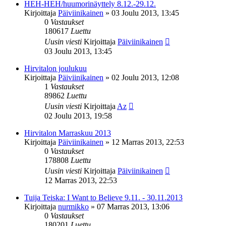
HEH-HEH/huumorinäyttely 8.12.-29.12.
Kirjoittaja
Päiviinikainen
»
03 Joulu 2013, 13:45
0
Vastaukset
180617
Luettu
Uusin viesti
Kirjoittaja
Päiviinikainen
03 Joulu 2013, 13:45
Hirvitalon joulukuu
Kirjoittaja
Päiviinikainen
»
02 Joulu 2013, 12:08
1
Vastaukset
89862
Luettu
Uusin viesti
Kirjoittaja
Az
02 Joulu 2013, 19:58
Hirvitalon Marraskuu 2013
Kirjoittaja
Päiviinikainen
»
12 Marras 2013, 22:53
0
Vastaukset
178808
Luettu
Uusin viesti
Kirjoittaja
Päiviinikainen
12 Marras 2013, 22:53
Tuija Teiska: I Want to Believe 9.11. - 30.11.2013
Kirjoittaja
nurmikko
»
07 Marras 2013, 13:06
0
Vastaukset
180201
Luettu