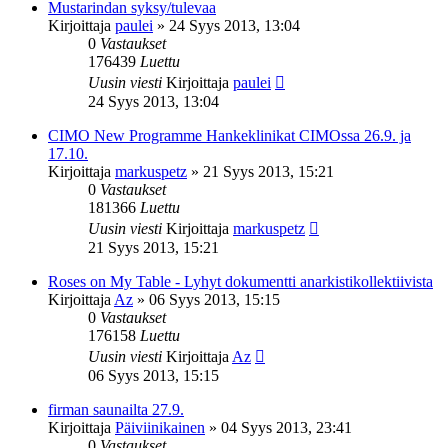
Mustarindan syksy/tulevaa
Kirjoittaja
paulei
»
24 Syys 2013, 13:04
0
Vastaukset
176439
Luettu
Uusin viesti
Kirjoittaja
paulei
24 Syys 2013, 13:04
CIMO New Programme Hankeklinikat CIMOssa 26.9. ja
17.10.
Kirjoittaja
markuspetz
»
21 Syys 2013, 15:21
0
Vastaukset
181366
Luettu
Uusin viesti
Kirjoittaja
markuspetz
21 Syys 2013, 15:21
Roses on My Table - Lyhyt dokumentti anarkistikollektiivista
Kirjoittaja
Az
»
06 Syys 2013, 15:15
0
Vastaukset
176158
Luettu
Uusin viesti
Kirjoittaja
Az
06 Syys 2013, 15:15
firman saunailta 27.9.
Kirjoittaja
Päiviinikainen
»
04 Syys 2013, 23:41
0
Vastaukset