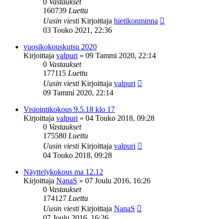
0
Vastaukset
160739
Luettu
Uusin viesti
Kirjoittaja
hietikonminna
03 Touko 2021, 22:36
vuosikokouskutsu 2020
Kirjoittaja
valpuri
»
09 Tammi 2020, 22:14
0
Vastaukset
177115
Luettu
Uusin viesti
Kirjoittaja
valpuri
09 Tammi 2020, 22:14
Visiointikokous 9.5.18 klo 17
Kirjoittaja
valpuri
»
04 Touko 2018, 09:28
0
Vastaukset
175580
Luettu
Uusin viesti
Kirjoittaja
valpuri
04 Touko 2018, 09:28
Näyttelykokous ma 12.12
Kirjoittaja
NanaS
»
07 Joulu 2016, 16:26
0
Vastaukset
174127
Luettu
Uusin viesti
Kirjoittaja
NanaS
07 Joulu 2016, 16:26