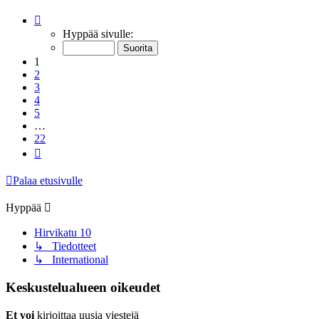
Sivu
1
/
22
Hyppää sivulle:
1
2
3
4
5
…
22
Seuraava
Palaa etusivulle
Hyppää
Hirvikatu 10
↳ Tiedotteet
↳ International
Keskustelualueen oikeudet
Et voi
kirjoittaa uusia viestejä