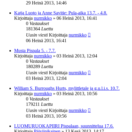
29 Heinä 2013, 14:46
Katja Luoto ja Anne Savitie: Pula-aika 13.7. - 4.8.
Kirjoittaja
nurmikko
»
06 Heinä 2013, 16:41
0
Vastaukset
181364
Luettu
Uusin viesti
Kirjoittaja
nurmikko
06 Heinä 2013, 16:41
Musta Pispala 5. - 7.7.
Kirjoittaja
nurmikko
»
03 Heinä 2013, 12:04
0
Vastaukset
180289
Luettu
Uusin viesti
Kirjoittaja
nurmikko
03 Heinä 2013, 12:04
William S. Burroughs Hurts, mylittletale ja g.u.l.i.s. 10.7.
Kirjoittaja
nurmikko
»
03 Heinä 2013, 10:56
0
Vastaukset
179211
Luettu
Uusin viesti
Kirjoittaja
nurmikko
03 Heinä 2013, 10:56
LUOMURUOKAPIIRI Pispalaan, suunnittelua 17.6.
Kirjoittaja
Päiviinikainen
»
13 Kesä 2013, 14:17