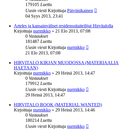
179105
Luettu
Uusin viesti
Kirjoittaja
Päiviinikainen
04 Syys 2013, 23:41
Arteles ja kansainväliset residenssitaiteilijat Hirvitalolla
Kirjoittaja
nurmikko
»
21 Elo 2013, 07:08
0
Vastaukset
181487
Luettu
Uusin viesti
Kirjoittaja
nurmikko
21 Elo 2013, 07:08
HIRVITALO KIRJAN MUODOSSA (MATERIAALIA
HAETAAN)
Kirjoittaja
nurmikko
»
29 Heinä 2013, 14:47
0
Vastaukset
179912
Luettu
Uusin viesti
Kirjoittaja
nurmikko
29 Heinä 2013, 14:47
HIRVITALO BOOK (MATERIAL WANTED)
Kirjoittaja
nurmikko
»
29 Heinä 2013, 14:46
0
Vastaukset
180214
Luettu
Uusin viesti
Kirjoittaja
nurmikko