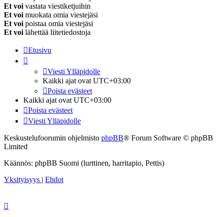
Et voi
vastata viestiketjuihin
Et voi
muokata omia viestejäsi
Et voi
poistaa omia viestejäsi
Et voi
lähettää liitetiedostoja
Etusivu
Viesti Ylläpidolle
Kaikki ajat ovat
UTC+03:00
Poista evästeet
Kaikki ajat ovat
UTC+03:00
Poista evästeet
Viesti Ylläpidolle
Keskustelufoorumin ohjelmisto
phpBB
® Forum Software © phpBB
Limited
Käännös: phpBB Suomi (lurttinen, harritapio, Pettis)
Yksityisyys
|
Ehdot