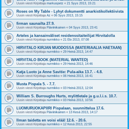
Uusin viesti Kirjoittaja
markuspetz
«
21 Syys 2013, 15:21
Roses on My Table - Lyhyt dokumentti anarkistikollektiivista
Uusin viesti Kirjoittaja
Az
«
06 Syys 2013, 15:15
firman saunailta 27.9.
Uusin viesti Kirjoittaja
Päiviinikainen
«
04 Syys 2013, 23:41
Arteles ja kansainväliset residenssitaiteilijat Hirvitalolla
Uusin viesti Kirjoittaja
nurmikko
«
21 Elo 2013, 07:08
HIRVITALO KIRJAN MUODOSSA (MATERIAALIA HAETAAN)
Uusin viesti Kirjoittaja
nurmikko
«
29 Heinä 2013, 14:47
HIRVITALO BOOK (MATERIAL WANTED)
Uusin viesti Kirjoittaja
nurmikko
«
29 Heinä 2013, 14:46
Katja Luoto ja Anne Savitie: Pula-aika 13.7. - 4.8.
Uusin viesti Kirjoittaja
nurmikko
«
06 Heinä 2013, 16:41
Musta Pispala 5. - 7.7.
Uusin viesti Kirjoittaja
nurmikko
«
03 Heinä 2013, 12:04
William S. Burroughs Hurts, mylittletale ja g.u.l.i.s. 10.7.
Uusin viesti Kirjoittaja
nurmikko
«
03 Heinä 2013, 10:56
LUOMURUOKAPIIRI Pispalaan, suunnittelua 17.6.
Uusin viesti Kirjoittaja
Päiviinikainen
«
13 Kesä 2013, 14:17
Ilman taidetta en voisi elää! 12.6. - 20.6.
Uusin viesti Kirjoittaja
nurmikko
«
12 Kesä 2013, 22:55