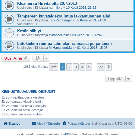
Klezmersu Hirvitalolla 20.7.2013
Uusin viesti Kirjoittaja
nurmikko
«
10 Kesä 2013, 23:22
Tampereen kuvataidekoulutus lakkautusuhan alla!
Uusin viesti Kirjoittaja
JerkRamburger
«
09 Kesä 2013, 21:19
Vastaukset:
1
Kesän sählyt
Uusin viesti Kirjoittaja
mikonpalvelut
«
09 Kesä 2013, 12:42
Liitokiekon riemua tahmelan rannassa perjantaisin
Uusin viesti Kirjoittaja
MrHangoverMan
«
01 Kesä 2013, 15:05
Uusi Aihe
Sivu
1
/
22
1
2
3
4
5
22
Seuraava
1061 viestiketjua
…
Hyppää
KESKUSTELUALUEEN OIKEUDET
Et voi
kirjoittaa uusia viestejä
Et voi
vastata viestiketjuihin
Et voi
muokata omia viestejäsi
Et voi
poistaa omia viestejäsi
Et voi
lähettää liitetiedostoja
Etusivu
Viesti Ylläpidolle
Poista evästeet
Kaikki ajat ovat
UTC+03:00
Keskustelufoorumin ohjelmisto
phpBB
® Forum Software © phpBB Limited