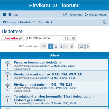
Hirvikatu 10 - foorumi
UKK
Rekisteröidy
Kirjaudu sisään
E
Etusivu
Hirvikatu 10
Tiedotteet
t
Tiedotteet
s
Etsi
Tarkennettu haku
Uusi Aihe
i
Sivu
1
/
22
1
2
3
4
5
22
Seuraava
1061 viestiketjua
…
Aiheet
Pispalan toimijoiden tiedotteita
Uusin viesti Kirjoittaja
Mikkoli
«
10 Huhti 2013, 21:06
Vastaukset:
6
Hirvitalo's event archive: MATERIAL WANTED
Uusin viesti Kirjoittaja
Mikkoli
«
16 Heinä 2009, 14:11
Hirvitalon uusi puhelin : 041 - 789 1193
Uusin viesti Kirjoittaja
Mikkoli
«
21 Tammi 2009, 13:49
Vastaukset:
2
Tervetuloa Hirvitalon foorumille! Tässä tietoa foorumin
käytöstä ja sisällöstä
Uusin viesti Kirjoittaja
Mikkoli
«
27 Maalis 2008, 10:31