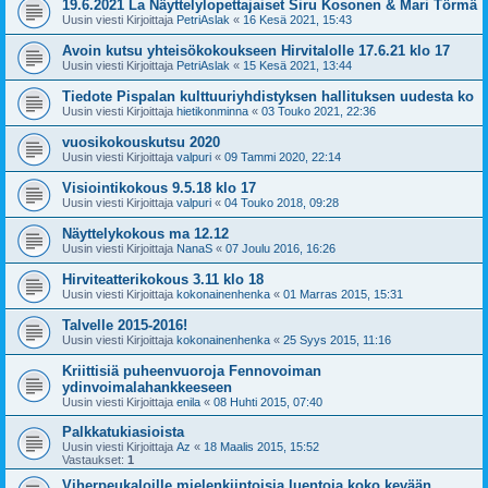
19.6.2021 La Näyttelylopettajaiset Siru Kosonen & Mari Törmä
Uusin viesti Kirjoittaja
PetriAslak
«
16 Kesä 2021, 15:43
Avoin kutsu yhteisökokoukseen Hirvitalolle 17.6.21 klo 17
Uusin viesti Kirjoittaja
PetriAslak
«
15 Kesä 2021, 13:44
Tiedote Pispalan kulttuuriyhdistyksen hallituksen uudesta ko
Uusin viesti Kirjoittaja
hietikonminna
«
03 Touko 2021, 22:36
vuosikokouskutsu 2020
Uusin viesti Kirjoittaja
valpuri
«
09 Tammi 2020, 22:14
Visiointikokous 9.5.18 klo 17
Uusin viesti Kirjoittaja
valpuri
«
04 Touko 2018, 09:28
Näyttelykokous ma 12.12
Uusin viesti Kirjoittaja
NanaS
«
07 Joulu 2016, 16:26
Hirviteatterikokous 3.11 klo 18
Uusin viesti Kirjoittaja
kokonainenhenka
«
01 Marras 2015, 15:31
Talvelle 2015-2016!
Uusin viesti Kirjoittaja
kokonainenhenka
«
25 Syys 2015, 11:16
Kriittisiä puheenvuoroja Fennovoiman
ydinvoimalahankkeeseen
Uusin viesti Kirjoittaja
enila
«
08 Huhti 2015, 07:40
Palkkatukiasioista
Uusin viesti Kirjoittaja
Az
«
18 Maalis 2015, 15:52
Vastaukset:
1
Viherpeukaloille mielenkiintoisia luentoja koko kevään