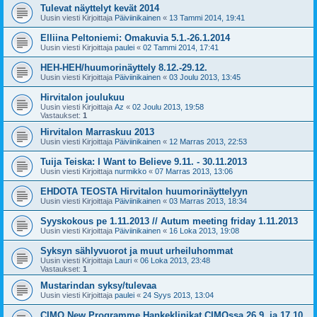
Tulevat näyttelyt kevät 2014
Uusin viesti Kirjoittaja
Päiviinikainen
«
13 Tammi 2014, 19:41
Elliina Peltoniemi: Omakuvia 5.1.-26.1.2014
Uusin viesti Kirjoittaja
paulei
«
02 Tammi 2014, 17:41
HEH-HEH/huumorinäyttely 8.12.-29.12.
Uusin viesti Kirjoittaja
Päiviinikainen
«
03 Joulu 2013, 13:45
Hirvitalon joulukuu
Uusin viesti Kirjoittaja
Az
«
02 Joulu 2013, 19:58
Vastaukset:
1
Hirvitalon Marraskuu 2013
Uusin viesti Kirjoittaja
Päiviinikainen
«
12 Marras 2013, 22:53
Tuija Teiska: I Want to Believe 9.11. - 30.11.2013
Uusin viesti Kirjoittaja
nurmikko
«
07 Marras 2013, 13:06
EHDOTA TEOSTA Hirvitalon huumorinäyttelyyn
Uusin viesti Kirjoittaja
Päiviinikainen
«
03 Marras 2013, 18:34
Syyskokous pe 1.11.2013 // Autum meeting friday 1.11.2013
Uusin viesti Kirjoittaja
Päiviinikainen
«
16 Loka 2013, 19:08
Syksyn sählyvuorot ja muut urheiluhommat
Uusin viesti Kirjoittaja
Lauri
«
06 Loka 2013, 23:48
Vastaukset:
1
Mustarindan syksy/tulevaa
Uusin viesti Kirjoittaja
paulei
«
24 Syys 2013, 13:04
CIMO New Programme Hankeklinikat CIMOssa 26.9. ja 17.10.