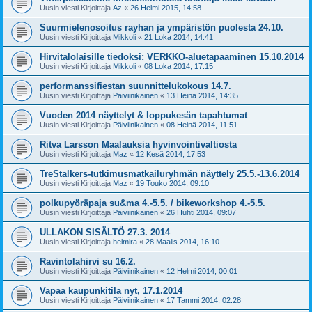
Uusin viesti Kirjoittaja
Az
«
26 Helmi 2015, 14:58
Suurmielenosoitus rayhan ja ympäristön puolesta 24.10.
Uusin viesti Kirjoittaja
Mikkoli
«
21 Loka 2014, 14:41
Hirvitalolaisille tiedoksi: VERKKO-aluetapaaminen 15.10.2014
Uusin viesti Kirjoittaja
Mikkoli
«
08 Loka 2014, 17:15
performanssifiestan suunnittelukokous 14.7.
Uusin viesti Kirjoittaja
Päiviinikainen
«
13 Heinä 2014, 14:35
Vuoden 2014 näyttelyt & loppukesän tapahtumat
Uusin viesti Kirjoittaja
Päiviinikainen
«
08 Heinä 2014, 11:51
Ritva Larsson Maalauksia hyvinvointivaltiosta
Uusin viesti Kirjoittaja
Maz
«
12 Kesä 2014, 17:53
TreStalkers-tutkimusmatkailuryhmän näyttely 25.5.-13.6.2014
Uusin viesti Kirjoittaja
Maz
«
19 Touko 2014, 09:10
polkupyöräpaja su&ma 4.-5.5. / bikeworkshop 4.-5.5.
Uusin viesti Kirjoittaja
Päiviinikainen
«
26 Huhti 2014, 09:07
ULLAKON SISÄLTÖ 27.3. 2014
Uusin viesti Kirjoittaja
heimira
«
28 Maalis 2014, 16:10
Ravintolahirvi su 16.2.
Uusin viesti Kirjoittaja
Päiviinikainen
«
12 Helmi 2014, 00:01
Vapaa kaupunkitila nyt, 17.1.2014
Uusin viesti Kirjoittaja
Päiviinikainen
«
17 Tammi 2014, 02:28