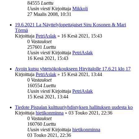
84555
Luettu
Uusin viesti
Kirjoittaja
Mikkoli
27 Maalis 2008, 10:31
19.6.2021 La Näyttelylopettajaiset Siru Kosonen & Mari
Törmä
Kirjoittaja
PetriAslak
»
16 Kesä 2021, 15:43
0
Vastaukset
257601
Luettu
Uusin viesti
Kirjoittaja
PetriAslak
16 Kesä 2021, 15:43
Avoin kutsu yhteisökokoukseen Hirvitalolle 17.6.21 klo 17
Kirjoittaja
PetriAslak
»
15 Kesä 2021, 13:44
0
Vastaukset
160554
Luettu
Uusin viesti
Kirjoittaja
PetriAslak
15 Kesä 2021, 13:44
Tiedote Pispalan kulttuuriyhdistyksen hallituksen uudesta ko
Kirjoittaja
hietikonminna
»
03 Touko 2021, 22:36
0
Vastaukset
160760
Luettu
Uusin viesti
Kirjoittaja
hietikonminna
03 Touko 2021, 22:36