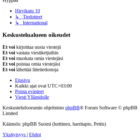
Hyppää
Hirvikatu 10
↳ Tiedotteet
↳ International
Keskustelualueen oikeudet
Et voi
kirjoittaa uusia viestejä
Et voi
vastata viestiketjuihin
Et voi
muokata omia viestejäsi
Et voi
poistaa omia viestejäsi
Et voi
lähettää liitetiedostoja
Etusivu
Kaikki ajat ovat
UTC+03:00
Poista evästeet
Viesti Ylläpidolle
Keskustelufoorumin ohjelmisto
phpBB
® Forum Software © phpBB
Limited
Käännös: phpBB Suomi (lurttinen, harritapio, Pettis)
Yksityisyys
|
Ehdot