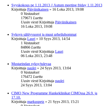
Syyskokous pe 1.11.2013 // Autum meeting friday 1.11.2013
Kirjoittaja
Päiviinikainen
»
16 Loka 2013, 19:08
0
Vastaukset
179671
Luettu
Uusin viesti
Kirjoittaja
Päiviinikainen
16 Loka 2013, 19:08
Syksyn sählyvuorot ja muut urheiluhommat
Kirjoittaja
Lauri
»
10 Syys 2013, 14:54
1
Vastaukset
84866
Luettu
Uusin viesti
Kirjoittaja
Lauri
06 Loka 2013, 23:48
Mustarindan syksy/tulevaa
Kirjoittaja
paulei
»
24 Syys 2013, 13:04
0
Vastaukset
176472
Luettu
Uusin viesti
Kirjoittaja
paulei
24 Syys 2013, 13:04
CIMO New Programme Hankeklinikat CIMOssa 26.9. ja
17.10.
Kirjoittaja
markuspetz
»
21 Syys 2013, 15:21
0
Vastaukset