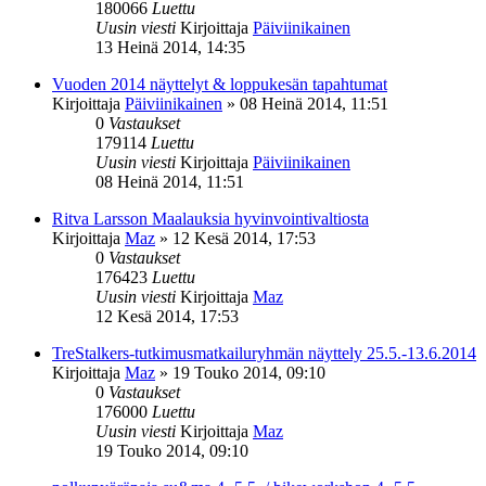
180066
Luettu
Uusin viesti
Kirjoittaja
Päiviinikainen
13 Heinä 2014, 14:35
Vuoden 2014 näyttelyt & loppukesän tapahtumat
Kirjoittaja
Päiviinikainen
»
08 Heinä 2014, 11:51
0
Vastaukset
179114
Luettu
Uusin viesti
Kirjoittaja
Päiviinikainen
08 Heinä 2014, 11:51
Ritva Larsson Maalauksia hyvinvointivaltiosta
Kirjoittaja
Maz
»
12 Kesä 2014, 17:53
0
Vastaukset
176423
Luettu
Uusin viesti
Kirjoittaja
Maz
12 Kesä 2014, 17:53
TreStalkers-tutkimusmatkailuryhmän näyttely 25.5.-13.6.2014
Kirjoittaja
Maz
»
19 Touko 2014, 09:10
0
Vastaukset
176000
Luettu
Uusin viesti
Kirjoittaja
Maz
19 Touko 2014, 09:10