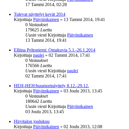
17 Tammi 2014, 02:28
Tulevat näyttelyt kevät 2014
Kirjoittaja
Päiviinikainen
»
13 Tammi 2014, 19:41
0
Vastaukset
179625
Luettu
Uusin viesti
Kirjoittaja
Päiviinikainen
13 Tammi 2014, 19:41
Elliina Peltoniemi: Omakuvia 5.1.-26.1.2014
Kirjoittaja
paulei
»
02 Tammi 2014, 17:41
0
Vastaukset
176566
Luettu
Uusin viesti
Kirjoittaja
paulei
02 Tammi 2014, 17:41
HEH-HEH/huumorinäyttely 8.12.-29.12.
Kirjoittaja
Päiviinikainen
»
03 Joulu 2013, 13:45
0
Vastaukset
180642
Luettu
Uusin viesti
Kirjoittaja
Päiviinikainen
03 Joulu 2013, 13:45
Hirvitalon joulukuu
Kirjoittaja
Päiviinikainen
»
02 Joulu 2013, 12:08