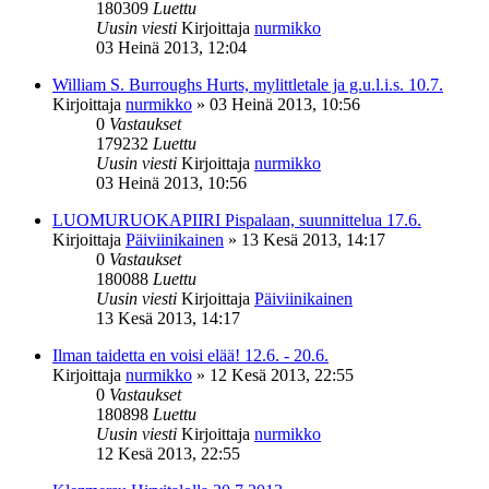
180309
Luettu
Uusin viesti
Kirjoittaja
nurmikko
03 Heinä 2013, 12:04
William S. Burroughs Hurts, mylittletale ja g.u.l.i.s. 10.7.
Kirjoittaja
nurmikko
»
03 Heinä 2013, 10:56
0
Vastaukset
179232
Luettu
Uusin viesti
Kirjoittaja
nurmikko
03 Heinä 2013, 10:56
LUOMURUOKAPIIRI Pispalaan, suunnittelua 17.6.
Kirjoittaja
Päiviinikainen
»
13 Kesä 2013, 14:17
0
Vastaukset
180088
Luettu
Uusin viesti
Kirjoittaja
Päiviinikainen
13 Kesä 2013, 14:17
Ilman taidetta en voisi elää! 12.6. - 20.6.
Kirjoittaja
nurmikko
»
12 Kesä 2013, 22:55
0
Vastaukset
180898
Luettu
Uusin viesti
Kirjoittaja
nurmikko
12 Kesä 2013, 22:55