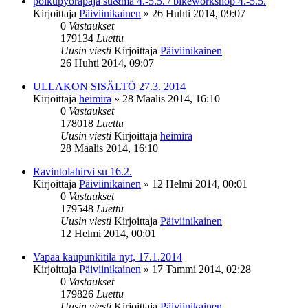
polkupyöräpaja su&ma 4.-5.5. / bikeworkshop 4.-5.5.
Kirjoittaja
Päiviinikainen
»
26 Huhti 2014, 09:07
0
Vastaukset
179134
Luettu
Uusin viesti
Kirjoittaja
Päiviinikainen
26 Huhti 2014, 09:07
ULLAKON SISÄLTÖ 27.3. 2014
Kirjoittaja
heimira
»
28 Maalis 2014, 16:10
0
Vastaukset
178018
Luettu
Uusin viesti
Kirjoittaja
heimira
28 Maalis 2014, 16:10
Ravintolahirvi su 16.2.
Kirjoittaja
Päiviinikainen
»
12 Helmi 2014, 00:01
0
Vastaukset
179548
Luettu
Uusin viesti
Kirjoittaja
Päiviinikainen
12 Helmi 2014, 00:01
Vapaa kaupunkitila nyt, 17.1.2014
Kirjoittaja
Päiviinikainen
»
17 Tammi 2014, 02:28
0
Vastaukset
179826
Luettu
Uusin viesti
Kirjoittaja
Päiviinikainen