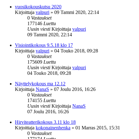
vuosikokouskutsu 2020
Kirjoittaja
valpuri
»
09 Tammi 2020, 22:14
0
Vastaukset
177146
Luettu
Uusin viesti
Kirjoittaja
valpuri
09 Tammi 2020, 22:14
Visiointikokous 9.5.18 klo 17
Kirjoittaja
valpuri
»
04 Touko 2018, 09:28
0
Vastaukset
175609
Luettu
Uusin viesti
Kirjoittaja
valpuri
04 Touko 2018, 09:28
Näyttelykokous ma 12.12
Kirjoittaja
NanaS
»
07 Joulu 2016, 16:26
0
Vastaukset
174155
Luettu
Uusin viesti
Kirjoittaja
NanaS
07 Joulu 2016, 16:26
Hirviteatterikokous 3.11 klo 18
Kirjoittaja
kokonainenhenka
»
01 Marras 2015, 15:31
0
Vastaukset
177174
Luettu