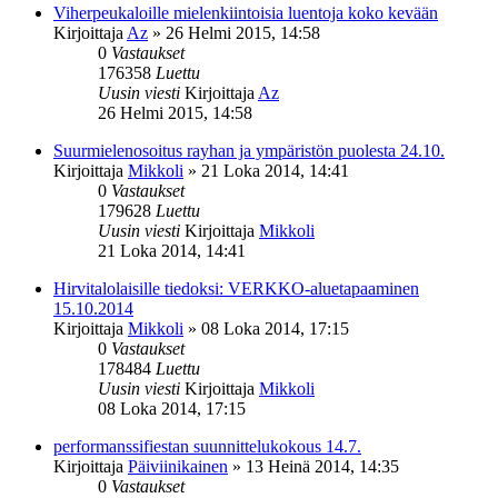
Viherpeukaloille mielenkiintoisia luentoja koko kevään
Kirjoittaja
Az
»
26 Helmi 2015, 14:58
0
Vastaukset
176358
Luettu
Uusin viesti
Kirjoittaja
Az
26 Helmi 2015, 14:58
Suurmielenosoitus rayhan ja ympäristön puolesta 24.10.
Kirjoittaja
Mikkoli
»
21 Loka 2014, 14:41
0
Vastaukset
179628
Luettu
Uusin viesti
Kirjoittaja
Mikkoli
21 Loka 2014, 14:41
Hirvitalolaisille tiedoksi: VERKKO-aluetapaaminen
15.10.2014
Kirjoittaja
Mikkoli
»
08 Loka 2014, 17:15
0
Vastaukset
178484
Luettu
Uusin viesti
Kirjoittaja
Mikkoli
08 Loka 2014, 17:15
performanssifiestan suunnittelukokous 14.7.
Kirjoittaja
Päiviinikainen
»
13 Heinä 2014, 14:35
0
Vastaukset