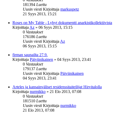
181394
Luettu
Uusin viesti
Kirjoittaja
markuspetz
21 Syys 2013, 15:21
Roses on My Table - Lyhyt dokumentti anarkistikollektiivista
Kirjoittaja
Az
»
06 Syys 2013, 15:15
0
Vastaukset
176186
Luettu
Uusin viesti
Kirjoittaja
Az
06 Syys 2013, 15:15
firman saunailta 27.9.
Kirjoittaja
Päiviinikainen
»
04 Syys 2013, 23:41
0
Vastaukset
179137
Luettu
Uusin viesti
Kirjoittaja
Päiviinikainen
04 Syys 2013, 23:41
Arteles ja kansainväliset residenssitaiteilijat Hirvitalolla
Kirjoittaja
nurmikko
»
21 Elo 2013, 07:08
0
Vastaukset
181510
Luettu
Uusin viesti
Kirjoittaja
nurmikko
21 Elo 2013, 07:08