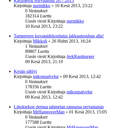
Klezmersu Hirvitalolla 20.7.2013
Kirjoittaja
nurmikko
»
10 Kesä 2013, 23:22
0
Vastaukset
182314
Luettu
Uusin viesti
Kirjoittaja
nurmikko
10 Kesä 2013, 23:22
Tampereen kuvataidekoulutus lakkautusuhan alla!
Kirjoittaja
Mikkoli
»
26 Huhti 2013, 16:24
1
Vastaukset
89807
Luettu
Uusin viesti
Kirjoittaja
JerkRamburger
09 Kesä 2013, 21:19
Kesän sählyt
Kirjoittaja
mikonpalvelut
»
09 Kesä 2013, 12:42
0
Vastaukset
178356
Luettu
Uusin viesti
Kirjoittaja
mikonpalvelut
09 Kesä 2013, 12:42
Liitokiekon riemua tahmelan rannassa perjantaisin
Kirjoittaja
MrHangoverMan
»
01 Kesä 2013, 15:05
0
Vastaukset
177588
Luettu
Uusin viesti
Kirjoittaja
MrHangoverMan