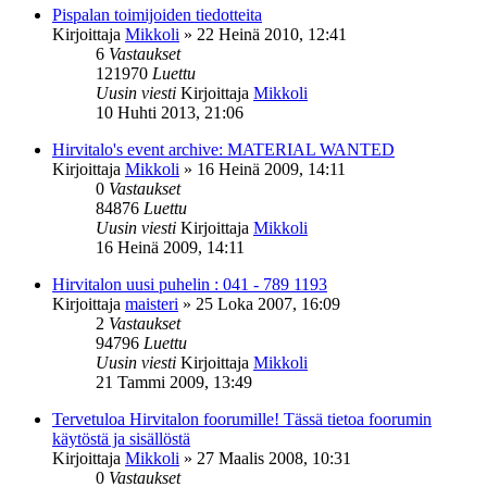
Pispalan toimijoiden tiedotteita
Kirjoittaja
Mikkoli
»
22 Heinä 2010, 12:41
6
Vastaukset
121970
Luettu
Uusin viesti
Kirjoittaja
Mikkoli
10 Huhti 2013, 21:06
Hirvitalo's event archive: MATERIAL WANTED
Kirjoittaja
Mikkoli
»
16 Heinä 2009, 14:11
0
Vastaukset
84876
Luettu
Uusin viesti
Kirjoittaja
Mikkoli
16 Heinä 2009, 14:11
Hirvitalon uusi puhelin : 041 - 789 1193
Kirjoittaja
maisteri
»
25 Loka 2007, 16:09
2
Vastaukset
94796
Luettu
Uusin viesti
Kirjoittaja
Mikkoli
21 Tammi 2009, 13:49
Tervetuloa Hirvitalon foorumille! Tässä tietoa foorumin
käytöstä ja sisällöstä
Kirjoittaja
Mikkoli
»
27 Maalis 2008, 10:31
0
Vastaukset