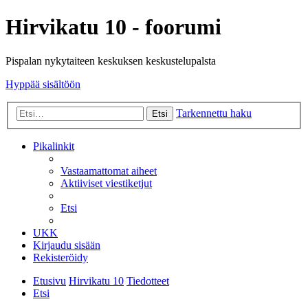
Hirvikatu 10 - foorumi
Pispalan nykytaiteen keskuksen keskustelupalsta
Hyppää sisältöön
Tarkennettu haku
Etsi
Pikalinkit
Vastaamattomat aiheet
Aktiiviset viestiketjut
Etsi
UKK
Kirjaudu sisään
Rekisteröidy
Etusivu
Hirvikatu 10
Tiedotteet
Etsi