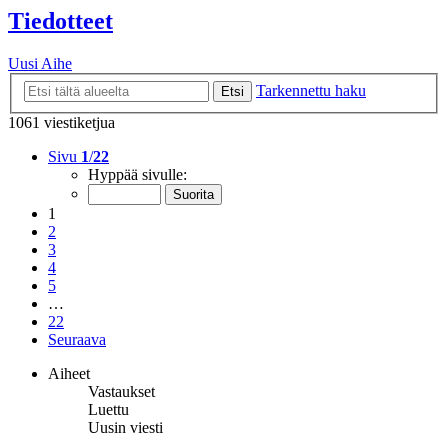
Tiedotteet
Uusi Aihe
Tarkennettu haku
Etsi
1061 viestiketjua
Sivu
1
/
22
Hyppää sivulle:
1
2
3
4
5
…
22
Seuraava
Aiheet
Vastaukset
Luettu
Uusin viesti