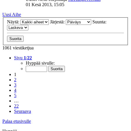
01 Kesä 2013, 15:05
Uusi Aihe
Näytä:
Järjestä:
Suunta:
1061 viestiketjua
Sivu
1
/
22
Hyppää sivulle:
1
2
3
4
5
…
22
Seuraava
Palaa etusivulle