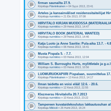
firman saunailta 27.9.
Kirjoittaja
Päiviinikainen
»
04 Syys 2013, 23:41
Arteles ja kansainväliset residenssitaiteilijat Hir
Kirjoittaja
nurmikko
»
21 Elo 2013, 07:08
HIRVITALO KIRJAN MUODOSSA (MATERIAALI
Kirjoittaja
nurmikko
»
29 Heinä 2013, 14:47
HIRVITALO BOOK (MATERIAL WANTED)
Kirjoittaja
nurmikko
»
29 Heinä 2013, 14:46
Katja Luoto ja Anne Savitie: Pula-aika 13.7. - 4.8
Kirjoittaja
nurmikko
»
06 Heinä 2013, 16:41
Musta Pispala 5. - 7.7.
Kirjoittaja
nurmikko
»
03 Heinä 2013, 12:04
William S. Burroughs Hurts, mylittletale ja g.u.l.
Kirjoittaja
nurmikko
»
03 Heinä 2013, 10:56
LUOMURUOKAPIIRI Pispalaan, suunnittelua 17.
Kirjoittaja
Päiviinikainen
»
13 Kesä 2013, 14:17
Ilman taidetta en voisi elää! 12.6. - 20.6.
Kirjoittaja
nurmikko
»
12 Kesä 2013, 22:55
Klezmersu Hirvitalolla 20.7.2013
Kirjoittaja
nurmikko
»
10 Kesä 2013, 23:22
Tampereen kuvataidekoulutus lakkautusuhan al
Kirjoittaja
Mikkoli
»
26 Huhti 2013, 16:24