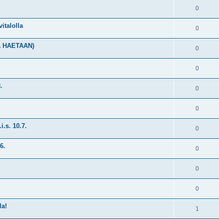
0
vitalolla
0
A HAETAAN)
0
0
.
0
0
i.s. 10.7.
0
6.
0
0
0
la!
1