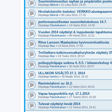
Suurmielenosoitus rayhan ja ympäristön puoles
Kirjoittaja
Mikkoli
»
21 Loka 2014, 14:41
Hirvitalolaisille tiedoksi: VERKKO-aluetapaami
Kirjoittaja
Mikkoli
»
08 Loka 2014, 17:15
performanssifiestan suunnittelukokous 14.7.
Kirjoittaja
Päiviinikainen
»
13 Heinä 2014, 14:35
Vuoden 2014 näyttelyt & loppukesän tapahtuma
Kirjoittaja
Päiviinikainen
»
08 Heinä 2014, 11:51
Ritva Larsson Maalauksia hyvinvointivaltiosta
Kirjoittaja
Maz
»
12 Kesä 2014, 17:53
TreStalkers-tutkimusmatkailuryhmän näyttely 25
Kirjoittaja
Maz
»
19 Touko 2014, 09:10
polkupyöräpaja su&ma 4.-5.5. / bikeworkshop 4.
Kirjoittaja
Päiviinikainen
»
26 Huhti 2014, 09:07
ULLAKON SISÄLTÖ 27.3. 2014
Kirjoittaja
heimira
»
28 Maalis 2014, 16:10
Ravintolahirvi su 16.2.
Kirjoittaja
Päiviinikainen
»
12 Helmi 2014, 00:01
Vapaa kaupunkitila nyt, 17.1.2014
Kirjoittaja
Päiviinikainen
»
17 Tammi 2014, 02:28
Tulevat näyttelyt kevät 2014
Kirjoittaja
Päiviinikainen
»
13 Tammi 2014, 19:41