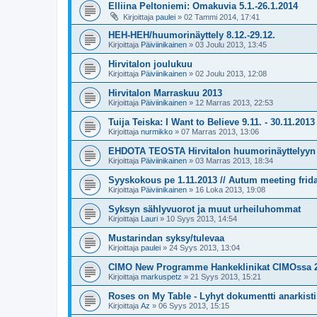
Elliina Peltoniemi: Omakuvia 5.1.-26.1.2014
Kirjoittaja
paulei
»
02 Tammi 2014, 17:41
HEH-HEH/huumorinäyttely 8.12.-29.12.
Kirjoittaja
Päiviinikainen
»
03 Joulu 2013, 13:45
Hirvitalon joulukuu
Kirjoittaja
Päiviinikainen
»
02 Joulu 2013, 12:08
Hirvitalon Marraskuu 2013
Kirjoittaja
Päiviinikainen
»
12 Marras 2013, 22:53
Tuija Teiska: I Want to Believe 9.11. - 30.11.2013
Kirjoittaja
nurmikko
»
07 Marras 2013, 13:06
EHDOTA TEOSTA Hirvitalon huumorinäyttelyyn
Kirjoittaja
Päiviinikainen
»
03 Marras 2013, 18:34
Syyskokous pe 1.11.2013 // Autum meeting frida
Kirjoittaja
Päiviinikainen
»
16 Loka 2013, 19:08
Syksyn sählyvuorot ja muut urheiluhommat
Kirjoittaja
Lauri
»
10 Syys 2013, 14:54
Mustarindan syksy/tulevaa
Kirjoittaja
paulei
»
24 Syys 2013, 13:04
CIMO New Programme Hankeklinikat CIMOssa 26.
Kirjoittaja
markuspetz
»
21 Syys 2013, 15:21
Roses on My Table - Lyhyt dokumentti anarkistik
Kirjoittaja
Az
»
06 Syys 2013, 15:15