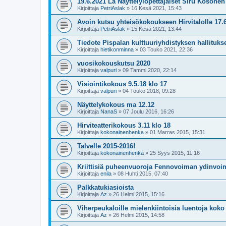
19.6.2021 La Näyttelylopettajaiset Siru Kosone
Kirjoittaja
PetriAslak
»
16 Kesä 2021, 15:43
Avoin kutsu yhteisökokoukseen Hirvitalolle 17.6
Kirjoittaja
PetriAslak
»
15 Kesä 2021, 13:44
Tiedote Pispalan kulttuuriyhdistyksen hallituk
Kirjoittaja
hietikonminna
»
03 Touko 2021, 22:36
vuosikokouskutsu 2020
Kirjoittaja
valpuri
»
09 Tammi 2020, 22:14
Visiointikokous 9.5.18 klo 17
Kirjoittaja
valpuri
»
04 Touko 2018, 09:28
Näyttelykokous ma 12.12
Kirjoittaja
NanaS
»
07 Joulu 2016, 16:26
Hirviteatterikokous 3.11 klo 18
Kirjoittaja
kokonainenhenka
»
01 Marras 2015, 15:31
Talvelle 2015-2016!
Kirjoittaja
kokonainenhenka
»
25 Syys 2015, 11:16
Kriittisiä puheenvuoroja Fennovoiman ydinvo
Kirjoittaja
enila
»
08 Huhti 2015, 07:40
Palkkatukiasioista
Kirjoittaja
Az
»
26 Helmi 2015, 15:16
Viherpeukaloille mielenkiintoisia luentoja kok
Kirjoittaja
Az
»
26 Helmi 2015, 14:58