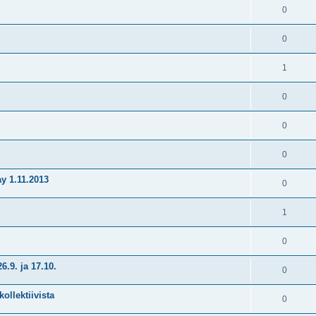
0
0
1
0
0
0
y 1.11.2013
0
1
0
9. ja 17.10.
0
ollektiivista
0