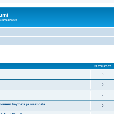
rumi
skustelupalsta
nettu haku
VASTAUKSET
6
0
2
oorumin käytöstä ja sisällöstä
0