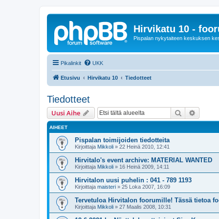
Hirvikatu 10 - foo
Pispalan nykytaiteen keskuksen ke
Pikalinkit
UKK
Etusivu
Hirvikatu 10
Tiedotteet
Tiedotteet
Etsi
Tarken
Uusi Aihe
AIHEET
Pispalan toimijoiden tiedotteita
Kirjoittaja
Mikkoli
»
22 Heinä 2010, 12:41
Hirvitalo's event archive: MATERIAL WANTED
Kirjoittaja
Mikkoli
»
16 Heinä 2009, 14:11
Hirvitalon uusi puhelin : 041 - 789 1193
Kirjoittaja
maisteri
»
25 Loka 2007, 16:09
Tervetuloa Hirvitalon foorumille! Tässä tietoa f
Kirjoittaja
Mikkoli
»
27 Maalis 2008, 10:31