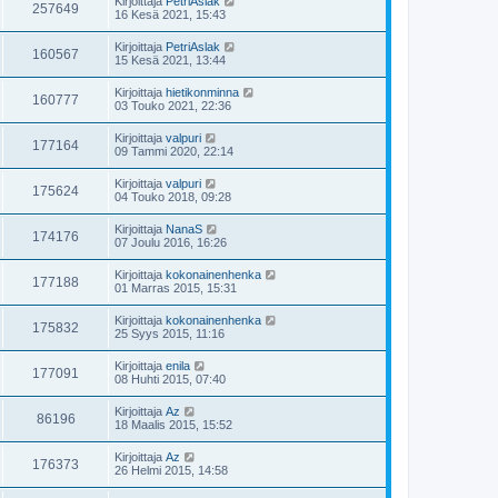
Kirjoittaja
PetriAslak
257649
16 Kesä 2021, 15:43
Kirjoittaja
PetriAslak
160567
15 Kesä 2021, 13:44
Kirjoittaja
hietikonminna
160777
03 Touko 2021, 22:36
Kirjoittaja
valpuri
177164
09 Tammi 2020, 22:14
Kirjoittaja
valpuri
175624
04 Touko 2018, 09:28
Kirjoittaja
NanaS
174176
07 Joulu 2016, 16:26
Kirjoittaja
kokonainenhenka
177188
01 Marras 2015, 15:31
Kirjoittaja
kokonainenhenka
175832
25 Syys 2015, 11:16
Kirjoittaja
enila
177091
08 Huhti 2015, 07:40
Kirjoittaja
Az
86196
18 Maalis 2015, 15:52
Kirjoittaja
Az
176373
26 Helmi 2015, 14:58