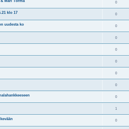
n & Mari Törmä
0
.21 klo 17
0
sen uudesta ko
0
0
0
0
0
0
imalahankkeeseen
0
1
o kevään
0