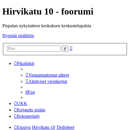
Hirvikatu 10 - foorumi
Pispalan nykytaiteen keskuksen keskustelupalsta
Hyppää sisältöön
Tarkennettu
Etsi
haku
Pikalinkit
Vastaamattomat aiheet
Aktiiviset viestiketjut
Etsi
UKK
Kirjaudu sisään
Rekisteröidy
Etusivu
Hirvikatu 10
Tiedotteet