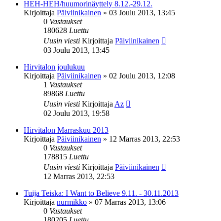
HEH-HEH/huumorinäyttely 8.12.-29.12.
Kirjoittaja
Päiviinikainen
»
03 Joulu 2013, 13:45
0
Vastaukset
180628
Luettu
Uusin viesti
Kirjoittaja
Päiviinikainen
03 Joulu 2013, 13:45
Hirvitalon joulukuu
Kirjoittaja
Päiviinikainen
»
02 Joulu 2013, 12:08
1
Vastaukset
89868
Luettu
Uusin viesti
Kirjoittaja
Az
02 Joulu 2013, 19:58
Hirvitalon Marraskuu 2013
Kirjoittaja
Päiviinikainen
»
12 Marras 2013, 22:53
0
Vastaukset
178815
Luettu
Uusin viesti
Kirjoittaja
Päiviinikainen
12 Marras 2013, 22:53
Tuija Teiska: I Want to Believe 9.11. - 30.11.2013
Kirjoittaja
nurmikko
»
07 Marras 2013, 13:06
0
Vastaukset
180205
Luettu