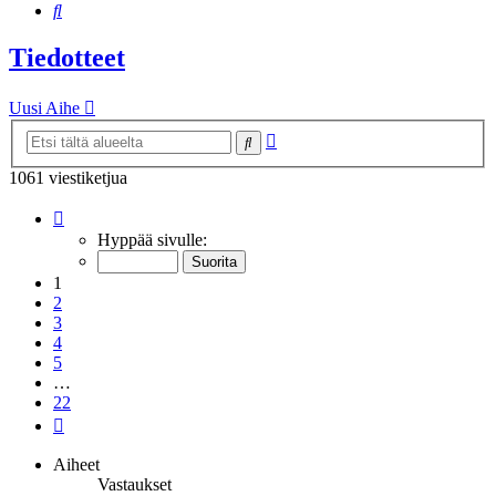
Etsi
Tiedotteet
Uusi Aihe
Tarkennettu
Etsi
haku
1061 viestiketjua
Sivu
1
/
22
Hyppää sivulle:
1
2
3
4
5
…
22
Seuraava
Aiheet
Vastaukset