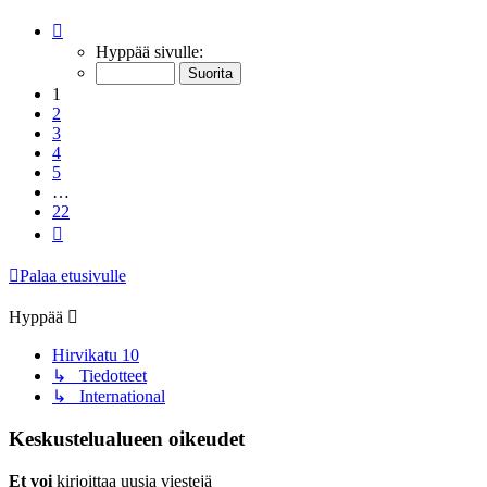
Sivu
1
/
22
Hyppää sivulle:
1
2
3
4
5
…
22
Seuraava
Palaa etusivulle
Hyppää
Hirvikatu 10
↳ Tiedotteet
↳ International
Keskustelualueen oikeudet
Et voi
kirjoittaa uusia viestejä