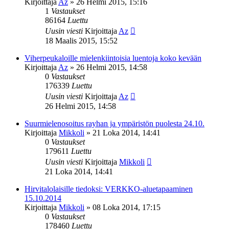
Kirjoittaja
Az
»
26 Helmi 2015, 15:16
1
Vastaukset
86164
Luettu
Uusin viesti
Kirjoittaja
Az
18 Maalis 2015, 15:52
Viherpeukaloille mielenkiintoisia luentoja koko kevään
Kirjoittaja
Az
»
26 Helmi 2015, 14:58
0
Vastaukset
176339
Luettu
Uusin viesti
Kirjoittaja
Az
26 Helmi 2015, 14:58
Suurmielenosoitus rayhan ja ympäristön puolesta 24.10.
Kirjoittaja
Mikkoli
»
21 Loka 2014, 14:41
0
Vastaukset
179611
Luettu
Uusin viesti
Kirjoittaja
Mikkoli
21 Loka 2014, 14:41
Hirvitalolaisille tiedoksi: VERKKO-aluetapaaminen
15.10.2014
Kirjoittaja
Mikkoli
»
08 Loka 2014, 17:15
0
Vastaukset
178460
Luettu