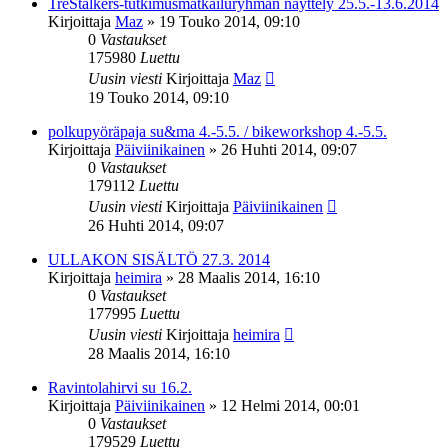
TreStalkers-tutkimusmatkailuryhmän näyttely 25.5.-13.6.2014
Kirjoittaja
Maz
»
19 Touko 2014, 09:10
0
Vastaukset
175980
Luettu
Uusin viesti
Kirjoittaja
Maz
19 Touko 2014, 09:10
polkupyöräpaja su&ma 4.-5.5. / bikeworkshop 4.-5.5.
Kirjoittaja
Päiviinikainen
»
26 Huhti 2014, 09:07
0
Vastaukset
179112
Luettu
Uusin viesti
Kirjoittaja
Päiviinikainen
26 Huhti 2014, 09:07
ULLAKON SISÄLTÖ 27.3. 2014
Kirjoittaja
heimira
»
28 Maalis 2014, 16:10
0
Vastaukset
177995
Luettu
Uusin viesti
Kirjoittaja
heimira
28 Maalis 2014, 16:10
Ravintolahirvi su 16.2.
Kirjoittaja
Päiviinikainen
»
12 Helmi 2014, 00:01
0
Vastaukset
179529
Luettu