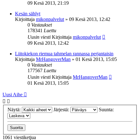
09 Kesä 2013, 21:19
Kesän sählyt
Kirjoittaja
mikonpalvelut
»
09 Kesä 2013, 12:42
0
Vastaukset
178341
Luettu
Uusin viesti
Kirjoittaja
mikonpalvelut
09 Kesä 2013, 12:42
Liitokiekon riemua tahmelan rannassa perjantaisin
Kirjoittaja
MrHangoverMan
»
01 Kesä 2013, 15:05
0
Vastaukset
177567
Luettu
Uusin viesti
Kirjoittaja
MrHangoverMan
01 Kesä 2013, 15:05
Uusi Aihe
Näytä:
Järjestä:
Suunta:
1061 viestiketjua