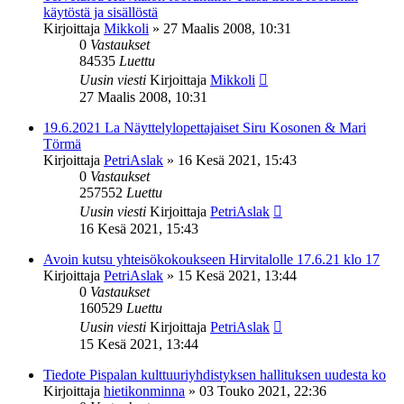
käytöstä ja sisällöstä
Kirjoittaja
Mikkoli
»
27 Maalis 2008, 10:31
0
Vastaukset
84535
Luettu
Uusin viesti
Kirjoittaja
Mikkoli
27 Maalis 2008, 10:31
19.6.2021 La Näyttelylopettajaiset Siru Kosonen & Mari
Törmä
Kirjoittaja
PetriAslak
»
16 Kesä 2021, 15:43
0
Vastaukset
257552
Luettu
Uusin viesti
Kirjoittaja
PetriAslak
16 Kesä 2021, 15:43
Avoin kutsu yhteisökokoukseen Hirvitalolle 17.6.21 klo 17
Kirjoittaja
PetriAslak
»
15 Kesä 2021, 13:44
0
Vastaukset
160529
Luettu
Uusin viesti
Kirjoittaja
PetriAslak
15 Kesä 2021, 13:44
Tiedote Pispalan kulttuuriyhdistyksen hallituksen uudesta ko
Kirjoittaja
hietikonminna
»
03 Touko 2021, 22:36