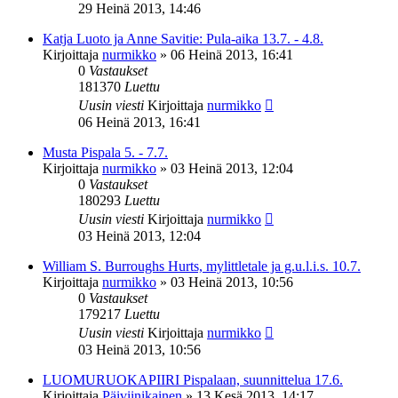
29 Heinä 2013, 14:46
Katja Luoto ja Anne Savitie: Pula-aika 13.7. - 4.8.
Kirjoittaja
nurmikko
»
06 Heinä 2013, 16:41
0
Vastaukset
181370
Luettu
Uusin viesti
Kirjoittaja
nurmikko
06 Heinä 2013, 16:41
Musta Pispala 5. - 7.7.
Kirjoittaja
nurmikko
»
03 Heinä 2013, 12:04
0
Vastaukset
180293
Luettu
Uusin viesti
Kirjoittaja
nurmikko
03 Heinä 2013, 12:04
William S. Burroughs Hurts, mylittletale ja g.u.l.i.s. 10.7.
Kirjoittaja
nurmikko
»
03 Heinä 2013, 10:56
0
Vastaukset
179217
Luettu
Uusin viesti
Kirjoittaja
nurmikko
03 Heinä 2013, 10:56
LUOMURUOKAPIIRI Pispalaan, suunnittelua 17.6.
Kirjoittaja
Päiviinikainen
»
13 Kesä 2013, 14:17