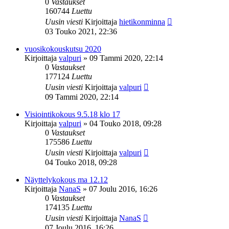
0
Vastaukset
160744
Luettu
Uusin viesti
Kirjoittaja
hietikonminna
03 Touko 2021, 22:36
vuosikokouskutsu 2020
Kirjoittaja
valpuri
»
09 Tammi 2020, 22:14
0
Vastaukset
177124
Luettu
Uusin viesti
Kirjoittaja
valpuri
09 Tammi 2020, 22:14
Visiointikokous 9.5.18 klo 17
Kirjoittaja
valpuri
»
04 Touko 2018, 09:28
0
Vastaukset
175586
Luettu
Uusin viesti
Kirjoittaja
valpuri
04 Touko 2018, 09:28
Näyttelykokous ma 12.12
Kirjoittaja
NanaS
»
07 Joulu 2016, 16:26
0
Vastaukset
174135
Luettu
Uusin viesti
Kirjoittaja
NanaS
07 Joulu 2016, 16:26