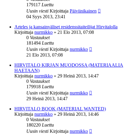
179117
Luettu
Uusin viesti
Kirjoittaja
Päiviinikainen
04 Syys 2013, 23:41
Arteles ja kansainväliset residenssitaiteilijat Hirvitalolla
Kirjoittaja
nurmikko
»
21 Elo 2013, 07:08
0
Vastaukset
181494
Luettu
Uusin viesti
Kirjoittaja
nurmikko
21 Elo 2013, 07:08
HIRVITALO KIRJAN MUODOSSA (MATERIAALIA
HAETAAN)
Kirjoittaja
nurmikko
»
29 Heinä 2013, 14:47
0
Vastaukset
179918
Luettu
Uusin viesti
Kirjoittaja
nurmikko
29 Heinä 2013, 14:47
HIRVITALO BOOK (MATERIAL WANTED)
Kirjoittaja
nurmikko
»
29 Heinä 2013, 14:46
0
Vastaukset
180220
Luettu
Uusin viesti
Kirjoittaja
nurmikko