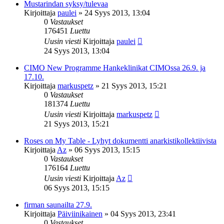
Mustarindan syksy/tulevaa
Kirjoittaja
paulei
»
24 Syys 2013, 13:04
0
Vastaukset
176451
Luettu
Uusin viesti
Kirjoittaja
paulei
24 Syys 2013, 13:04
CIMO New Programme Hankeklinikat CIMOssa 26.9. ja
17.10.
Kirjoittaja
markuspetz
»
21 Syys 2013, 15:21
0
Vastaukset
181374
Luettu
Uusin viesti
Kirjoittaja
markuspetz
21 Syys 2013, 15:21
Roses on My Table - Lyhyt dokumentti anarkistikollektiivista
Kirjoittaja
Az
»
06 Syys 2013, 15:15
0
Vastaukset
176164
Luettu
Uusin viesti
Kirjoittaja
Az
06 Syys 2013, 15:15
firman saunailta 27.9.
Kirjoittaja
Päiviinikainen
»
04 Syys 2013, 23:41
0
Vastaukset