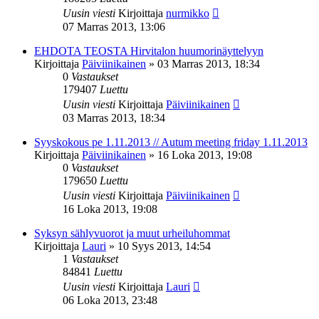
Uusin viesti
Kirjoittaja
nurmikko
07 Marras 2013, 13:06
EHDOTA TEOSTA Hirvitalon huumorinäyttelyyn
Kirjoittaja
Päiviinikainen
»
03 Marras 2013, 18:34
0
Vastaukset
179407
Luettu
Uusin viesti
Kirjoittaja
Päiviinikainen
03 Marras 2013, 18:34
Syyskokous pe 1.11.2013 // Autum meeting friday 1.11.2013
Kirjoittaja
Päiviinikainen
»
16 Loka 2013, 19:08
0
Vastaukset
179650
Luettu
Uusin viesti
Kirjoittaja
Päiviinikainen
16 Loka 2013, 19:08
Syksyn sählyvuorot ja muut urheiluhommat
Kirjoittaja
Lauri
»
10 Syys 2013, 14:54
1
Vastaukset
84841
Luettu
Uusin viesti
Kirjoittaja
Lauri
06 Loka 2013, 23:48