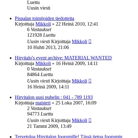
Luettu
Uusin viesti
Pispalan toimijoiden tiedotteita
Kirjoittaja
Mikkoli
»
22 Heinä 2010, 12:41
6
Vastaukset
121928
Luettu
Uusin viesti
Kirjoittaja
Mikkoli
10 Huhti 2013, 21:06
Hirvitalo's event archive: MATERIAL WANTED
Kirjoittaja
Mikkoli
»
16 Heinä 2009, 14:11
0
Vastaukset
84864
Luettu
Uusin viesti
Kirjoittaja
Mikkoli
16 Heinä 2009, 14:11
Hirvitalon uusi puhelin : 041 - 789 1193
Kirjoittaja
maisteri
»
25 Loka 2007, 16:09
2
Vastaukset
94773
Luettu
Uusin viesti
Kirjoittaja
Mikkoli
21 Tammi 2009, 13:49
Tervetuloa Hirvitalon foorumille! Tässä tietoa foorumin