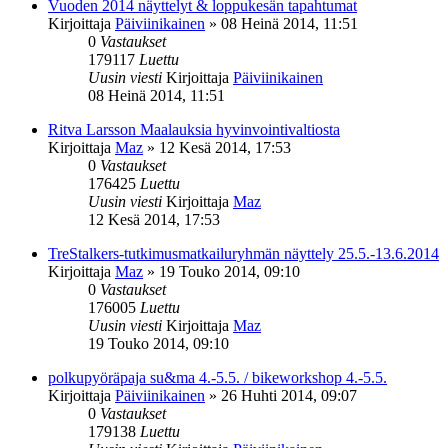
Vuoden 2014 näyttelyt & loppukesän tapahtumat
Kirjoittaja
Päiviinikainen
»
08 Heinä 2014, 11:51
0
Vastaukset
179117
Luettu
Uusin viesti
Kirjoittaja
Päiviinikainen
08 Heinä 2014, 11:51
Ritva Larsson Maalauksia hyvinvointivaltiosta
Kirjoittaja
Maz
»
12 Kesä 2014, 17:53
0
Vastaukset
176425
Luettu
Uusin viesti
Kirjoittaja
Maz
12 Kesä 2014, 17:53
TreStalkers-tutkimusmatkailuryhmän näyttely 25.5.-13.6.2014
Kirjoittaja
Maz
»
19 Touko 2014, 09:10
0
Vastaukset
176005
Luettu
Uusin viesti
Kirjoittaja
Maz
19 Touko 2014, 09:10
polkupyöräpaja su&ma 4.-5.5. / bikeworkshop 4.-5.5.
Kirjoittaja
Päiviinikainen
»
26 Huhti 2014, 09:07
0
Vastaukset
179138
Luettu