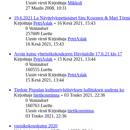
Uusin viesti
Kirjoittaja
Mikkoli
27 Maalis 2008, 10:31
19.6.2021 La Näyttelylopettajaiset Siru Kosonen & Mari Törm
Kirjoittaja
PetriAslak
»
16 Kesä 2021, 15:43
0
Vastaukset
257609
Luettu
Uusin viesti
Kirjoittaja
PetriAslak
16 Kesä 2021, 15:43
Avoin kutsu yhteisökokoukseen Hirvitalolle 17.6.21 klo 17
Kirjoittaja
PetriAslak
»
15 Kesä 2021, 13:44
0
Vastaukset
160555
Luettu
Uusin viesti
Kirjoittaja
PetriAslak
15 Kesä 2021, 13:44
Tiedote Pispalan kulttuuriyhdistyksen hallituksen uudesta ko
Kirjoittaja
hietikonminna
»
03 Touko 2021, 22:36
0
Vastaukset
160763
Luettu
Uusin viesti
Kirjoittaja
hietikonminna
03 Touko 2021, 22:36
vuosikokouskutsu 2020