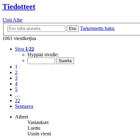
Tiedotteet
Uusi Aihe
Tarkennettu haku
Etsi
1061 viestiketjua
Sivu
1
/
22
Hyppää sivulle:
1
2
3
4
5
…
22
Seuraava
Aiheet
Vastaukset
Luettu
Uusin viesti