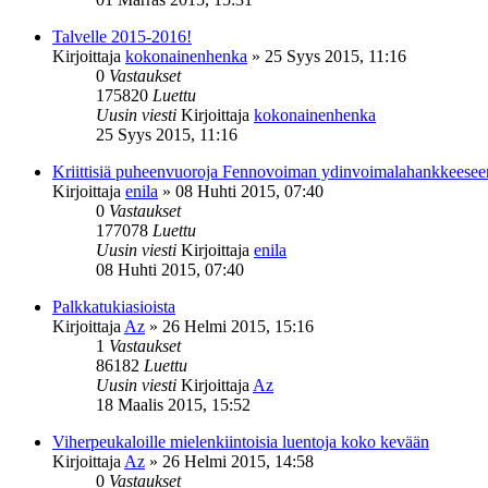
Talvelle 2015-2016!
Kirjoittaja
kokonainenhenka
»
25 Syys 2015, 11:16
0
Vastaukset
175820
Luettu
Uusin viesti
Kirjoittaja
kokonainenhenka
25 Syys 2015, 11:16
Kriittisiä puheenvuoroja Fennovoiman ydinvoimalahankkeesee
Kirjoittaja
enila
»
08 Huhti 2015, 07:40
0
Vastaukset
177078
Luettu
Uusin viesti
Kirjoittaja
enila
08 Huhti 2015, 07:40
Palkkatukiasioista
Kirjoittaja
Az
»
26 Helmi 2015, 15:16
1
Vastaukset
86182
Luettu
Uusin viesti
Kirjoittaja
Az
18 Maalis 2015, 15:52
Viherpeukaloille mielenkiintoisia luentoja koko kevään
Kirjoittaja
Az
»
26 Helmi 2015, 14:58
0
Vastaukset