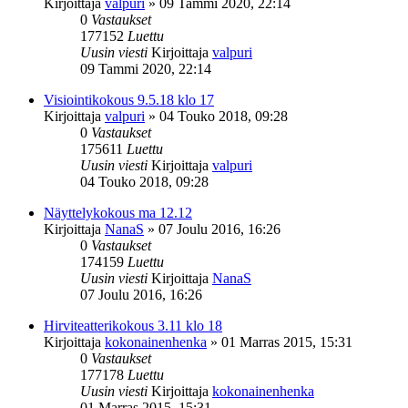
Kirjoittaja
valpuri
»
09 Tammi 2020, 22:14
0
Vastaukset
177152
Luettu
Uusin viesti
Kirjoittaja
valpuri
09 Tammi 2020, 22:14
Visiointikokous 9.5.18 klo 17
Kirjoittaja
valpuri
»
04 Touko 2018, 09:28
0
Vastaukset
175611
Luettu
Uusin viesti
Kirjoittaja
valpuri
04 Touko 2018, 09:28
Näyttelykokous ma 12.12
Kirjoittaja
NanaS
»
07 Joulu 2016, 16:26
0
Vastaukset
174159
Luettu
Uusin viesti
Kirjoittaja
NanaS
07 Joulu 2016, 16:26
Hirviteatterikokous 3.11 klo 18
Kirjoittaja
kokonainenhenka
»
01 Marras 2015, 15:31
0
Vastaukset
177178
Luettu
Uusin viesti
Kirjoittaja
kokonainenhenka
01 Marras 2015, 15:31