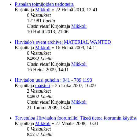
Pispalan toimijoiden tiedotteita
Kirjoittaja
Mikkoli
»
22 Heinä 2010, 12:41
6
Vastaukset
121981
Luettu
Uusin viesti
Kirjoittaja
Mikkoli
10 Huhti 2013, 21:06
Hirvitalo's event archive: MATERIAL WANTED
Kirjoittaja
Mikkoli
»
16 Heinä 2009, 14:11
0
Vastaukset
84882
Luettu
Uusin viesti
Kirjoittaja
Mikkoli
16 Heinä 2009, 14:11
Hirvitalon uusi puhelin : 041 - 789 1193
Kirjoittaja
maisteri
»
25 Loka 2007, 16:09
2
Vastaukset
94802
Luettu
Uusin viesti
Kirjoittaja
Mikkoli
21 Tammi 2009, 13:49
Tervetuloa Hirvitalon foorumille! Tässä tietoa foorumin käytöstä 
Kirjoittaja
Mikkoli
»
27 Maalis 2008, 10:31
0
Vastaukset
84557
Luettu