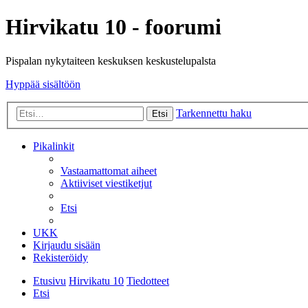
Hirvikatu 10 - foorumi
Pispalan nykytaiteen keskuksen keskustelupalsta
Hyppää sisältöön
Tarkennettu haku
Etsi
Pikalinkit
Vastaamattomat aiheet
Aktiiviset viestiketjut
Etsi
UKK
Kirjaudu sisään
Rekisteröidy
Etusivu
Hirvikatu 10
Tiedotteet
Etsi