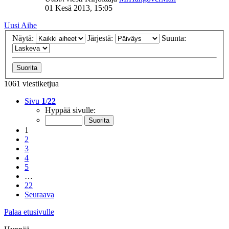
01 Kesä 2013, 15:05
Uusi Aihe
Näytä:
Järjestä:
Suunta:
1061 viestiketjua
Sivu
1
/
22
Hyppää sivulle:
1
2
3
4
5
…
22
Seuraava
Palaa etusivulle