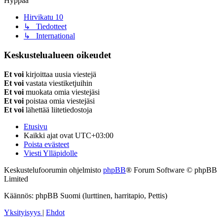
Hyppää
Hirvikatu 10
↳ Tiedotteet
↳ International
Keskustelualueen oikeudet
Et voi
kirjoittaa uusia viestejä
Et voi
vastata viestiketjuihin
Et voi
muokata omia viestejäsi
Et voi
poistaa omia viestejäsi
Et voi
lähettää liitetiedostoja
Etusivu
Kaikki ajat ovat
UTC+03:00
Poista evästeet
Viesti Ylläpidolle
Keskustelufoorumin ohjelmisto
phpBB
® Forum Software © phpBB
Limited
Käännös: phpBB Suomi (lurttinen, harritapio, Pettis)
Yksityisyys
|
Ehdot