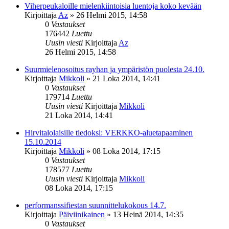
Viherpeukaloille mielenkiintoisia luentoja koko kevään
Kirjoittaja
Az
»
26 Helmi 2015, 14:58
0
Vastaukset
176442
Luettu
Uusin viesti
Kirjoittaja
Az
26 Helmi 2015, 14:58
Suurmielenosoitus rayhan ja ympäristön puolesta 24.10.
Kirjoittaja
Mikkoli
»
21 Loka 2014, 14:41
0
Vastaukset
179714
Luettu
Uusin viesti
Kirjoittaja
Mikkoli
21 Loka 2014, 14:41
Hirvitalolaisille tiedoksi: VERKKO-aluetapaaminen
15.10.2014
Kirjoittaja
Mikkoli
»
08 Loka 2014, 17:15
0
Vastaukset
178577
Luettu
Uusin viesti
Kirjoittaja
Mikkoli
08 Loka 2014, 17:15
performanssifiestan suunnittelukokous 14.7.
Kirjoittaja
Päiviinikainen
»
13 Heinä 2014, 14:35
0
Vastaukset