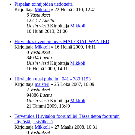
Pispalan toimijoiden tiedotteita
Kirjoittaja
Mikkoli
»
22 Heinä 2010, 12:41
6
Vastaukset
122157
Luettu
Uusin viesti
Kirjoittaja
Mikkoli
10 Huhti 2013, 21:06
Hirvitalo's event archive: MATERIAL WANTED
Kirjoittaja
Mikkoli
»
16 Heinä 2009, 14:11
0
Vastaukset
84934
Luettu
Uusin viesti
Kirjoittaja
Mikkoli
16 Heinä 2009, 14:11
Hirvitalon uusi puhelin : 041 - 789 1193
Kirjoittaja
maisteri
»
25 Loka 2007, 16:09
2
Vastaukset
94886
Luettu
Uusin viesti
Kirjoittaja
Mikkoli
21 Tammi 2009, 13:49
Tervetuloa Hirvitalon foorumille! Tässä tietoa foorumin
käytöstä ja sisällöstä
Kirjoittaja
Mikkoli
»
27 Maalis 2008, 10:31
0
Vastaukset