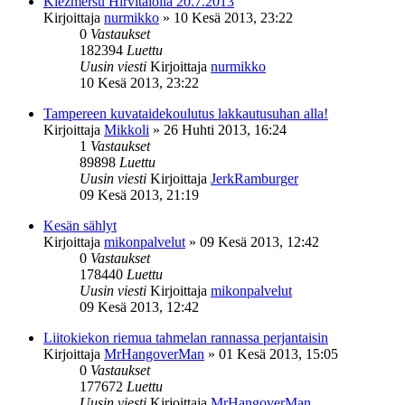
Klezmersu Hirvitalolla 20.7.2013
Kirjoittaja
nurmikko
»
10 Kesä 2013, 23:22
0
Vastaukset
182394
Luettu
Uusin viesti
Kirjoittaja
nurmikko
10 Kesä 2013, 23:22
Tampereen kuvataidekoulutus lakkautusuhan alla!
Kirjoittaja
Mikkoli
»
26 Huhti 2013, 16:24
1
Vastaukset
89898
Luettu
Uusin viesti
Kirjoittaja
JerkRamburger
09 Kesä 2013, 21:19
Kesän sählyt
Kirjoittaja
mikonpalvelut
»
09 Kesä 2013, 12:42
0
Vastaukset
178440
Luettu
Uusin viesti
Kirjoittaja
mikonpalvelut
09 Kesä 2013, 12:42
Liitokiekon riemua tahmelan rannassa perjantaisin
Kirjoittaja
MrHangoverMan
»
01 Kesä 2013, 15:05
0
Vastaukset
177672
Luettu
Uusin viesti
Kirjoittaja
MrHangoverMan