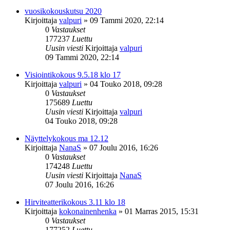
vuosikokouskutsu 2020
Kirjoittaja
valpuri
»
09 Tammi 2020, 22:14
0
Vastaukset
177237
Luettu
Uusin viesti
Kirjoittaja
valpuri
09 Tammi 2020, 22:14
Visiointikokous 9.5.18 klo 17
Kirjoittaja
valpuri
»
04 Touko 2018, 09:28
0
Vastaukset
175689
Luettu
Uusin viesti
Kirjoittaja
valpuri
04 Touko 2018, 09:28
Näyttelykokous ma 12.12
Kirjoittaja
NanaS
»
07 Joulu 2016, 16:26
0
Vastaukset
174248
Luettu
Uusin viesti
Kirjoittaja
NanaS
07 Joulu 2016, 16:26
Hirviteatterikokous 3.11 klo 18
Kirjoittaja
kokonainenhenka
»
01 Marras 2015, 15:31
0
Vastaukset
177252
Luettu