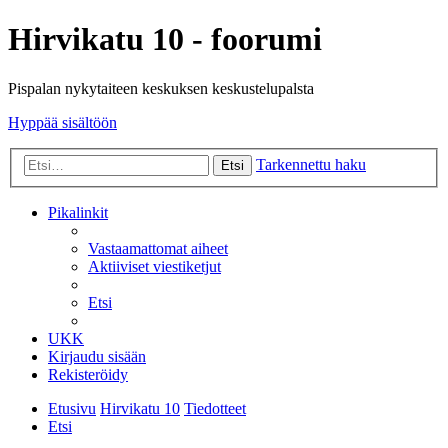
Hirvikatu 10 - foorumi
Pispalan nykytaiteen keskuksen keskustelupalsta
Hyppää sisältöön
Tarkennettu haku
Etsi
Pikalinkit
Vastaamattomat aiheet
Aktiiviset viestiketjut
Etsi
UKK
Kirjaudu sisään
Rekisteröidy
Etusivu
Hirvikatu 10
Tiedotteet
Etsi