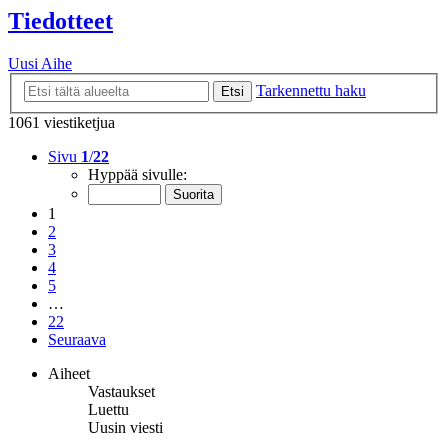
Tiedotteet
Uusi Aihe
Tarkennettu haku
Etsi
1061 viestiketjua
Sivu
1
/
22
Hyppää sivulle:
1
2
3
4
5
…
22
Seuraava
Aiheet
Vastaukset
Luettu
Uusin viesti