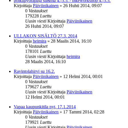
polkupyöräpaja su&ma 4.-5.5. / bikeworkshop 4.-5.5.
Kirjoittaja
Päiviinikainen
»
26 Huhti 2014, 09:07
0
Vastaukset
179228
Luettu
Uusin viesti
Kirjoittaja
Päiviinikainen
26 Huhti 2014, 09:07
ULLAKON SISÄLTÖ 27.3. 2014
Kirjoittaja
heimira
»
28 Maalis 2014, 16:10
0
Vastaukset
178101
Luettu
Uusin viesti
Kirjoittaja
heimira
28 Maalis 2014, 16:10
Ravintolahirvi su 16.2.
Kirjoittaja
Päiviinikainen
»
12 Helmi 2014, 00:01
0
Vastaukset
179627
Luettu
Uusin viesti
Kirjoittaja
Päiviinikainen
12 Helmi 2014, 00:01
Vapaa kaupunkitila nyt, 17.1.2014
Kirjoittaja
Päiviinikainen
»
17 Tammi 2014, 02:28
0
Vastaukset
179921
Luettu
Uusin viesti
Kirjoittaja
Päiviinikainen