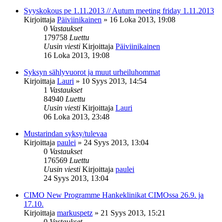
Syyskokous pe 1.11.2013 // Autum meeting friday 1.11.2013
Kirjoittaja
Päiviinikainen
»
16 Loka 2013, 19:08
0
Vastaukset
179758
Luettu
Uusin viesti
Kirjoittaja
Päiviinikainen
16 Loka 2013, 19:08
Syksyn sählyvuorot ja muut urheiluhommat
Kirjoittaja
Lauri
»
10 Syys 2013, 14:54
1
Vastaukset
84940
Luettu
Uusin viesti
Kirjoittaja
Lauri
06 Loka 2013, 23:48
Mustarindan syksy/tulevaa
Kirjoittaja
paulei
»
24 Syys 2013, 13:04
0
Vastaukset
176569
Luettu
Uusin viesti
Kirjoittaja
paulei
24 Syys 2013, 13:04
CIMO New Programme Hankeklinikat CIMOssa 26.9. ja
17.10.
Kirjoittaja
markuspetz
»
21 Syys 2013, 15:21
0
Vastaukset