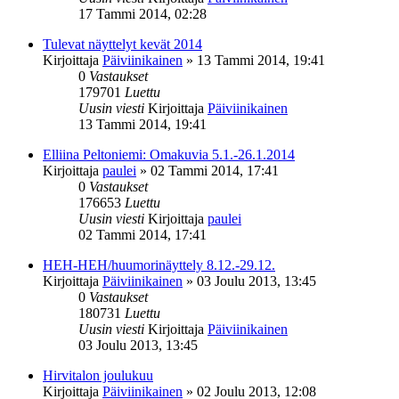
17 Tammi 2014, 02:28
Tulevat näyttelyt kevät 2014
Kirjoittaja
Päiviinikainen
»
13 Tammi 2014, 19:41
0
Vastaukset
179701
Luettu
Uusin viesti
Kirjoittaja
Päiviinikainen
13 Tammi 2014, 19:41
Elliina Peltoniemi: Omakuvia 5.1.-26.1.2014
Kirjoittaja
paulei
»
02 Tammi 2014, 17:41
0
Vastaukset
176653
Luettu
Uusin viesti
Kirjoittaja
paulei
02 Tammi 2014, 17:41
HEH-HEH/huumorinäyttely 8.12.-29.12.
Kirjoittaja
Päiviinikainen
»
03 Joulu 2013, 13:45
0
Vastaukset
180731
Luettu
Uusin viesti
Kirjoittaja
Päiviinikainen
03 Joulu 2013, 13:45
Hirvitalon joulukuu
Kirjoittaja
Päiviinikainen
»
02 Joulu 2013, 12:08