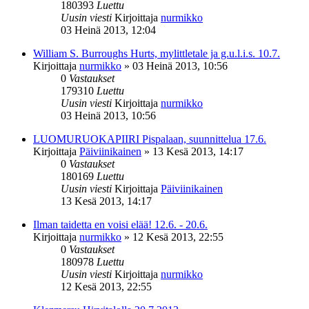
180393
Luettu
Uusin viesti
Kirjoittaja
nurmikko
03 Heinä 2013, 12:04
William S. Burroughs Hurts, mylittletale ja g.u.l.i.s. 10.7.
Kirjoittaja
nurmikko
»
03 Heinä 2013, 10:56
0
Vastaukset
179310
Luettu
Uusin viesti
Kirjoittaja
nurmikko
03 Heinä 2013, 10:56
LUOMURUOKAPIIRI Pispalaan, suunnittelua 17.6.
Kirjoittaja
Päiviinikainen
»
13 Kesä 2013, 14:17
0
Vastaukset
180169
Luettu
Uusin viesti
Kirjoittaja
Päiviinikainen
13 Kesä 2013, 14:17
Ilman taidetta en voisi elää! 12.6. - 20.6.
Kirjoittaja
nurmikko
»
12 Kesä 2013, 22:55
0
Vastaukset
180978
Luettu
Uusin viesti
Kirjoittaja
nurmikko
12 Kesä 2013, 22:55