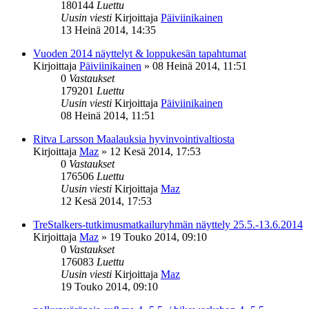
180144
Luettu
Uusin viesti
Kirjoittaja
Päiviinikainen
13 Heinä 2014, 14:35
Vuoden 2014 näyttelyt & loppukesän tapahtumat
Kirjoittaja
Päiviinikainen
»
08 Heinä 2014, 11:51
0
Vastaukset
179201
Luettu
Uusin viesti
Kirjoittaja
Päiviinikainen
08 Heinä 2014, 11:51
Ritva Larsson Maalauksia hyvinvointivaltiosta
Kirjoittaja
Maz
»
12 Kesä 2014, 17:53
0
Vastaukset
176506
Luettu
Uusin viesti
Kirjoittaja
Maz
12 Kesä 2014, 17:53
TreStalkers-tutkimusmatkailuryhmän näyttely 25.5.-13.6.2014
Kirjoittaja
Maz
»
19 Touko 2014, 09:10
0
Vastaukset
176083
Luettu
Uusin viesti
Kirjoittaja
Maz
19 Touko 2014, 09:10