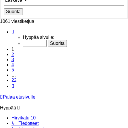
1061 viestiketjua
Sivu
1
/
22
Hyppää sivulle:
1
2
3
4
5
…
22
Seuraava
Palaa etusivulle
Hyppää
Hirvikatu 10
↳ Tiedotteet