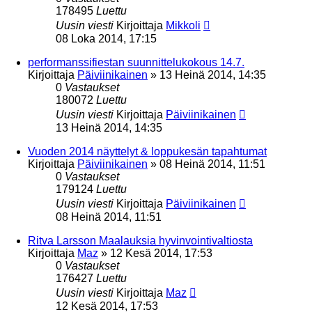
178495
Luettu
Uusin viesti
Kirjoittaja
Mikkoli
08 Loka 2014, 17:15
performanssifiestan suunnittelukokous 14.7.
Kirjoittaja
Päiviinikainen
»
13 Heinä 2014, 14:35
0
Vastaukset
180072
Luettu
Uusin viesti
Kirjoittaja
Päiviinikainen
13 Heinä 2014, 14:35
Vuoden 2014 näyttelyt & loppukesän tapahtumat
Kirjoittaja
Päiviinikainen
»
08 Heinä 2014, 11:51
0
Vastaukset
179124
Luettu
Uusin viesti
Kirjoittaja
Päiviinikainen
08 Heinä 2014, 11:51
Ritva Larsson Maalauksia hyvinvointivaltiosta
Kirjoittaja
Maz
»
12 Kesä 2014, 17:53
0
Vastaukset
176427
Luettu
Uusin viesti
Kirjoittaja
Maz
12 Kesä 2014, 17:53