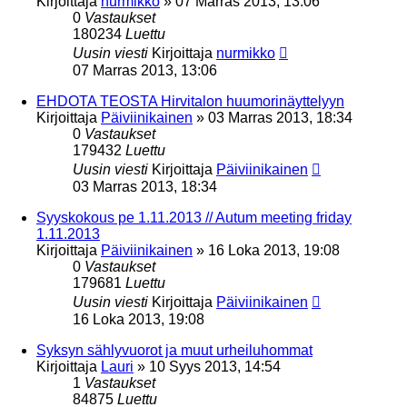
Kirjoittaja
nurmikko
»
07 Marras 2013, 13:06
0
Vastaukset
180234
Luettu
Uusin viesti
Kirjoittaja
nurmikko
07 Marras 2013, 13:06
EHDOTA TEOSTA Hirvitalon huumorinäyttelyyn
Kirjoittaja
Päiviinikainen
»
03 Marras 2013, 18:34
0
Vastaukset
179432
Luettu
Uusin viesti
Kirjoittaja
Päiviinikainen
03 Marras 2013, 18:34
Syyskokous pe 1.11.2013 // Autum meeting friday
1.11.2013
Kirjoittaja
Päiviinikainen
»
16 Loka 2013, 19:08
0
Vastaukset
179681
Luettu
Uusin viesti
Kirjoittaja
Päiviinikainen
16 Loka 2013, 19:08
Syksyn sählyvuorot ja muut urheiluhommat
Kirjoittaja
Lauri
»
10 Syys 2013, 14:54
1
Vastaukset
84875
Luettu