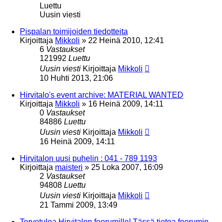
Luettu
Uusin viesti
Pispalan toimijoiden tiedotteita
Kirjoittaja
Mikkoli
»
22 Heinä 2010, 12:41
6
Vastaukset
121992
Luettu
Uusin viesti
Kirjoittaja
Mikkoli
10 Huhti 2013, 21:06
Hirvitalo's event archive: MATERIAL WANTED
Kirjoittaja
Mikkoli
»
16 Heinä 2009, 14:11
0
Vastaukset
84886
Luettu
Uusin viesti
Kirjoittaja
Mikkoli
16 Heinä 2009, 14:11
Hirvitalon uusi puhelin : 041 - 789 1193
Kirjoittaja
maisteri
»
25 Loka 2007, 16:09
2
Vastaukset
94808
Luettu
Uusin viesti
Kirjoittaja
Mikkoli
21 Tammi 2009, 13:49
Tervetuloa Hirvitalon foorumille! Tässä tietoa foorumin