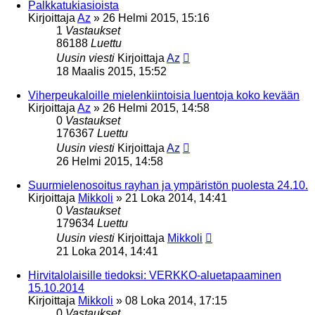
Palkkatukiasioista
Kirjoittaja
Az
»
26 Helmi 2015, 15:16
1
Vastaukset
86188
Luettu
Uusin viesti
Kirjoittaja
Az
18 Maalis 2015, 15:52
Viherpeukaloille mielenkiintoisia luentoja koko kevään
Kirjoittaja
Az
»
26 Helmi 2015, 14:58
0
Vastaukset
176367
Luettu
Uusin viesti
Kirjoittaja
Az
26 Helmi 2015, 14:58
Suurmielenosoitus rayhan ja ympäristön puolesta 24.10.
Kirjoittaja
Mikkoli
»
21 Loka 2014, 14:41
0
Vastaukset
179634
Luettu
Uusin viesti
Kirjoittaja
Mikkoli
21 Loka 2014, 14:41
Hirvitalolaisille tiedoksi: VERKKO-aluetapaaminen
15.10.2014
Kirjoittaja
Mikkoli
»
08 Loka 2014, 17:15
0
Vastaukset