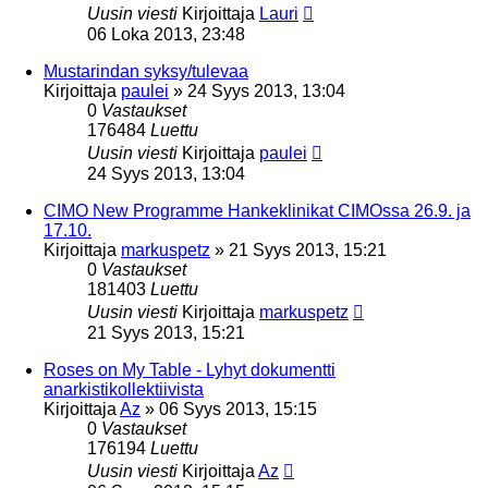
Uusin viesti
Kirjoittaja
Lauri
06 Loka 2013, 23:48
Mustarindan syksy/tulevaa
Kirjoittaja
paulei
»
24 Syys 2013, 13:04
0
Vastaukset
176484
Luettu
Uusin viesti
Kirjoittaja
paulei
24 Syys 2013, 13:04
CIMO New Programme Hankeklinikat CIMOssa 26.9. ja
17.10.
Kirjoittaja
markuspetz
»
21 Syys 2013, 15:21
0
Vastaukset
181403
Luettu
Uusin viesti
Kirjoittaja
markuspetz
21 Syys 2013, 15:21
Roses on My Table - Lyhyt dokumentti
anarkistikollektiivista
Kirjoittaja
Az
»
06 Syys 2013, 15:15
0
Vastaukset
176194
Luettu
Uusin viesti
Kirjoittaja
Az