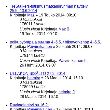
TreStalkers-tutkimusmatkailuryhmän näyttely
25.5.-13.6.2014
Kirjoittaja
Maz
»
19 Touko 2014, 09:10
0
Vastaukset
176011
Luettu
Uusin viesti
Kirjoittaja
Maz
19 Touko 2014, 09:10
polkupyöräpaja su&ma 4.-5.5. / bikeworkshop 4.-5.5.
Kirjoittaja
Päiviinikainen
»
26 Huhti 2014, 09:07
0
Vastaukset
179144
Luettu
Uusin viesti
Kirjoittaja
Päiviinikainen
26 Huhti 2014, 09:07
ULLAKON SISÄLTÖ 27.3. 2014
Kirjoittaja
heimira
»
28 Maalis 2014, 16:10
0
Vastaukset
178029
Luettu
Uusin viesti
Kirjoittaja
heimira
28 Maalis 2014, 16:10
Ravintolahirvi su 16.2.
Kirjoittaja
Päiviinikainen
»
12 Helmi 2014, 00:01