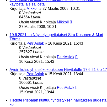
käytöstä ja sisällöstä
Kirjoittaja
Mikkoli
»
27 Maalis 2008, 10:31
0
Vastaukset
84564
Luettu
Uusin viesti
Kirjoittaja
Mikkoli
27 Maalis 2008, 10:31
19.6.2021 La Näyttelylopettajaiset Siru Kosonen & Mari
Törmä
Kirjoittaja
PetriAslak
»
16 Kesä 2021, 15:43
0
Vastaukset
257627
Luettu
Uusin viesti
Kirjoittaja
PetriAslak
16 Kesä 2021, 15:43
Avoin kutsu yhteisökokoukseen Hirvitalolle 17.6.21 klo 17
Kirjoittaja
PetriAslak
»
15 Kesä 2021, 13:44
0
Vastaukset
160561
Luettu
Uusin viesti
Kirjoittaja
PetriAslak
15 Kesä 2021, 13:44
Tiedote Pispalan kulttuuriyhdistyksen hallituksen uudesta
ko