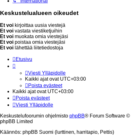
↳ International
Keskustelualueen oikeudet
Et voi
kirjoittaa uusia viestejä
Et voi
vastata viestiketjuihin
Et voi
muokata omia viestejäsi
Et voi
poistaa omia viestejäsi
Et voi
lähettää liitetiedostoja
Etusivu
Viesti Ylläpidolle
Kaikki ajat ovat
UTC+03:00
Poista evästeet
Kaikki ajat ovat
UTC+03:00
Poista evästeet
Viesti Ylläpidolle
Keskustelufoorumin ohjelmisto
phpBB
® Forum Software ©
phpBB Limited
Käännös: phpBB Suomi (lurttinen, harritapio, Pettis)