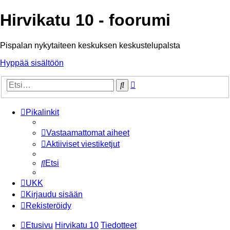
Hirvikatu 10 - foorumi
Pispalan nykytaiteen keskuksen keskustelupalsta
Hyppää sisältöön
Tarkennettu
Etsi
haku
Pikalinkit
Vastaamattomat aiheet
Aktiiviset viestiketjut
Etsi
UKK
Kirjaudu sisään
Rekisteröidy
Etusivu
Hirvikatu 10
Tiedotteet