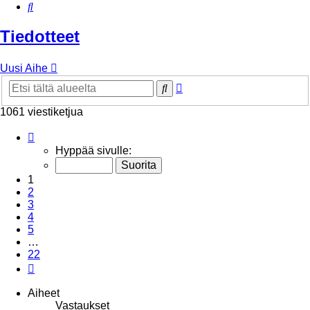
Etsi
Tiedotteet
Uusi Aihe
Tarkennettu
Etsi
haku
1061 viestiketjua
Sivu
1
/
22
Hyppää sivulle:
1
2
3
4
5
…
22
Seuraava
Aiheet
Vastaukset