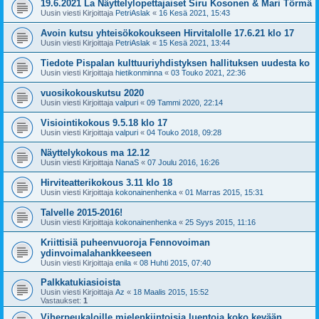
19.6.2021 La Näyttelylopettajaiset Siru Kosonen & Mari Törmä
Uusin viesti Kirjoittaja
PetriAslak
«
16 Kesä 2021, 15:43
Avoin kutsu yhteisökokoukseen Hirvitalolle 17.6.21 klo 17
Uusin viesti Kirjoittaja
PetriAslak
«
15 Kesä 2021, 13:44
Tiedote Pispalan kulttuuriyhdistyksen hallituksen uudesta ko
Uusin viesti Kirjoittaja
hietikonminna
«
03 Touko 2021, 22:36
vuosikokouskutsu 2020
Uusin viesti Kirjoittaja
valpuri
«
09 Tammi 2020, 22:14
Visiointikokous 9.5.18 klo 17
Uusin viesti Kirjoittaja
valpuri
«
04 Touko 2018, 09:28
Näyttelykokous ma 12.12
Uusin viesti Kirjoittaja
NanaS
«
07 Joulu 2016, 16:26
Hirviteatterikokous 3.11 klo 18
Uusin viesti Kirjoittaja
kokonainenhenka
«
01 Marras 2015, 15:31
Talvelle 2015-2016!
Uusin viesti Kirjoittaja
kokonainenhenka
«
25 Syys 2015, 11:16
Kriittisiä puheenvuoroja Fennovoiman
ydinvoimalahankkeeseen
Uusin viesti Kirjoittaja
enila
«
08 Huhti 2015, 07:40
Palkkatukiasioista
Uusin viesti Kirjoittaja
Az
«
18 Maalis 2015, 15:52
Vastaukset:
1
Viherpeukaloille mielenkiintoisia luentoja koko kevään