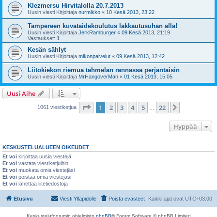
Klezmersu Hirvitalolla 20.7.2013
Uusin viesti Kirjoittaja
nurmikko
«
10 Kesä 2013, 23:22
Tampereen kuvataidekoulutus lakkautusuhan alla!
Uusin viesti Kirjoittaja
JerkRamburger
«
09 Kesä 2013, 21:19
Vastaukset:
1
Kesän sählyt
Uusin viesti Kirjoittaja
mikonpalvelut
«
09 Kesä 2013, 12:42
Liitokiekon riemua tahmelan rannassa perjantaisin
Uusin viesti Kirjoittaja
MrHangoverMan
«
01 Kesä 2013, 15:05
Uusi Aihe
Sivu
1
/
22
1
2
3
4
5
22
Seuraava
1061 viestiketjua
…
Hyppää
KESKUSTELUALUEEN OIKEUDET
Et voi
kirjoittaa uusia viestejä
Et voi
vastata viestiketjuihin
Et voi
muokata omia viestejäsi
Et voi
poistaa omia viestejäsi
Et voi
lähettää liitetiedostoja
Etusivu
Viesti Ylläpidolle
Poista evästeet
Kaikki ajat ovat
UTC+03:00
Keskustelufoorumin ohjelmisto
phpBB
® Forum Software © phpBB Limited