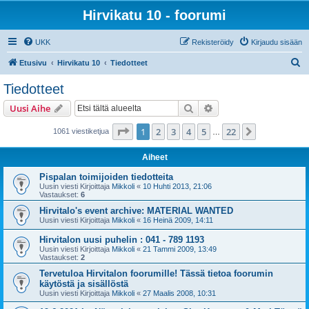
Hirvikatu 10 - foorumi
UKK
Rekisteröidy
Kirjaudu sisään
E
Etusivu
Hirvikatu 10
Tiedotteet
t
Tiedotteet
s
Etsi
Tarkennettu haku
Uusi Aihe
i
Sivu
1
/
22
1
2
3
4
5
22
Seuraava
1061 viestiketjua
…
Aiheet
Pispalan toimijoiden tiedotteita
Uusin viesti Kirjoittaja
Mikkoli
«
10 Huhti 2013, 21:06
Vastaukset:
6
Hirvitalo's event archive: MATERIAL WANTED
Uusin viesti Kirjoittaja
Mikkoli
«
16 Heinä 2009, 14:11
Hirvitalon uusi puhelin : 041 - 789 1193
Uusin viesti Kirjoittaja
Mikkoli
«
21 Tammi 2009, 13:49
Vastaukset:
2
Tervetuloa Hirvitalon foorumille! Tässä tietoa foorumin
käytöstä ja sisällöstä
Uusin viesti Kirjoittaja
Mikkoli
«
27 Maalis 2008, 10:31