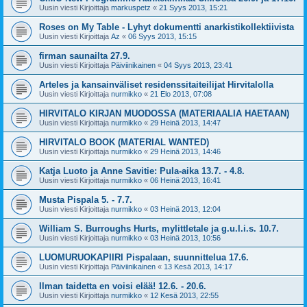
Uusin viesti Kirjoittaja
markuspetz
«
21 Syys 2013, 15:21
Roses on My Table - Lyhyt dokumentti anarkistikollektiivista
Uusin viesti Kirjoittaja
Az
«
06 Syys 2013, 15:15
firman saunailta 27.9.
Uusin viesti Kirjoittaja
Päiviinikainen
«
04 Syys 2013, 23:41
Arteles ja kansainväliset residenssitaiteilijat Hirvitalolla
Uusin viesti Kirjoittaja
nurmikko
«
21 Elo 2013, 07:08
HIRVITALO KIRJAN MUODOSSA (MATERIAALIA HAETAAN)
Uusin viesti Kirjoittaja
nurmikko
«
29 Heinä 2013, 14:47
HIRVITALO BOOK (MATERIAL WANTED)
Uusin viesti Kirjoittaja
nurmikko
«
29 Heinä 2013, 14:46
Katja Luoto ja Anne Savitie: Pula-aika 13.7. - 4.8.
Uusin viesti Kirjoittaja
nurmikko
«
06 Heinä 2013, 16:41
Musta Pispala 5. - 7.7.
Uusin viesti Kirjoittaja
nurmikko
«
03 Heinä 2013, 12:04
William S. Burroughs Hurts, mylittletale ja g.u.l.i.s. 10.7.
Uusin viesti Kirjoittaja
nurmikko
«
03 Heinä 2013, 10:56
LUOMURUOKAPIIRI Pispalaan, suunnittelua 17.6.
Uusin viesti Kirjoittaja
Päiviinikainen
«
13 Kesä 2013, 14:17
Ilman taidetta en voisi elää! 12.6. - 20.6.
Uusin viesti Kirjoittaja
nurmikko
«
12 Kesä 2013, 22:55