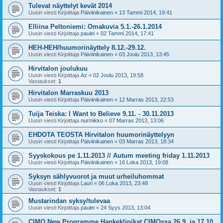
Tulevat näyttelyt kevät 2014
Uusin viesti Kirjoittaja
Päiviinikainen
«
13 Tammi 2014, 19:41
Elliina Peltoniemi: Omakuvia 5.1.-26.1.2014
Uusin viesti Kirjoittaja
paulei
«
02 Tammi 2014, 17:41
HEH-HEH/huumorinäyttely 8.12.-29.12.
Uusin viesti Kirjoittaja
Päiviinikainen
«
03 Joulu 2013, 13:45
Hirvitalon joulukuu
Uusin viesti Kirjoittaja
Az
«
02 Joulu 2013, 19:58
Vastaukset:
1
Hirvitalon Marraskuu 2013
Uusin viesti Kirjoittaja
Päiviinikainen
«
12 Marras 2013, 22:53
Tuija Teiska: I Want to Believe 9.11. - 30.11.2013
Uusin viesti Kirjoittaja
nurmikko
«
07 Marras 2013, 13:06
EHDOTA TEOSTA Hirvitalon huumorinäyttelyyn
Uusin viesti Kirjoittaja
Päiviinikainen
«
03 Marras 2013, 18:34
Syyskokous pe 1.11.2013 // Autum meeting friday 1.11.2013
Uusin viesti Kirjoittaja
Päiviinikainen
«
16 Loka 2013, 19:08
Syksyn sählyvuorot ja muut urheiluhommat
Uusin viesti Kirjoittaja
Lauri
«
06 Loka 2013, 23:48
Vastaukset:
1
Mustarindan syksy/tulevaa
Uusin viesti Kirjoittaja
paulei
«
24 Syys 2013, 13:04
CIMO New Programme Hankeklinikat CIMOssa 26.9. ja 17.10.