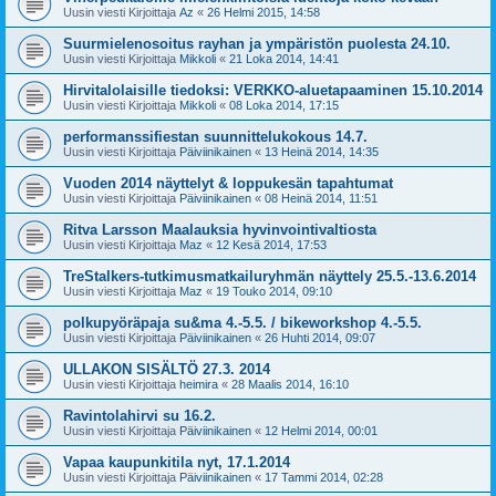
Uusin viesti Kirjoittaja
Az
«
26 Helmi 2015, 14:58
Suurmielenosoitus rayhan ja ympäristön puolesta 24.10.
Uusin viesti Kirjoittaja
Mikkoli
«
21 Loka 2014, 14:41
Hirvitalolaisille tiedoksi: VERKKO-aluetapaaminen 15.10.2014
Uusin viesti Kirjoittaja
Mikkoli
«
08 Loka 2014, 17:15
performanssifiestan suunnittelukokous 14.7.
Uusin viesti Kirjoittaja
Päiviinikainen
«
13 Heinä 2014, 14:35
Vuoden 2014 näyttelyt & loppukesän tapahtumat
Uusin viesti Kirjoittaja
Päiviinikainen
«
08 Heinä 2014, 11:51
Ritva Larsson Maalauksia hyvinvointivaltiosta
Uusin viesti Kirjoittaja
Maz
«
12 Kesä 2014, 17:53
TreStalkers-tutkimusmatkailuryhmän näyttely 25.5.-13.6.2014
Uusin viesti Kirjoittaja
Maz
«
19 Touko 2014, 09:10
polkupyöräpaja su&ma 4.-5.5. / bikeworkshop 4.-5.5.
Uusin viesti Kirjoittaja
Päiviinikainen
«
26 Huhti 2014, 09:07
ULLAKON SISÄLTÖ 27.3. 2014
Uusin viesti Kirjoittaja
heimira
«
28 Maalis 2014, 16:10
Ravintolahirvi su 16.2.
Uusin viesti Kirjoittaja
Päiviinikainen
«
12 Helmi 2014, 00:01
Vapaa kaupunkitila nyt, 17.1.2014
Uusin viesti Kirjoittaja
Päiviinikainen
«
17 Tammi 2014, 02:28