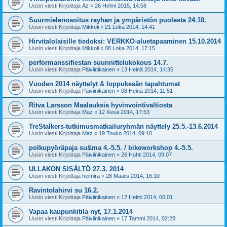
Uusin viesti Kirjoittaja
Az
«
26 Helmi 2015, 14:58
Suurmielenosoitus rayhan ja ympäristön puolesta 24.10.
Uusin viesti Kirjoittaja
Mikkoli
«
21 Loka 2014, 14:41
Hirvitalolaisille tiedoksi: VERKKO-aluetapaaminen 15.10.2014
Uusin viesti Kirjoittaja
Mikkoli
«
08 Loka 2014, 17:15
performanssifiestan suunnittelukokous 14.7.
Uusin viesti Kirjoittaja
Päiviinikainen
«
13 Heinä 2014, 14:35
Vuoden 2014 näyttelyt & loppukesän tapahtumat
Uusin viesti Kirjoittaja
Päiviinikainen
«
08 Heinä 2014, 11:51
Ritva Larsson Maalauksia hyvinvointivaltiosta
Uusin viesti Kirjoittaja
Maz
«
12 Kesä 2014, 17:53
TreStalkers-tutkimusmatkailuryhmän näyttely 25.5.-13.6.2014
Uusin viesti Kirjoittaja
Maz
«
19 Touko 2014, 09:10
polkupyöräpaja su&ma 4.-5.5. / bikeworkshop 4.-5.5.
Uusin viesti Kirjoittaja
Päiviinikainen
«
26 Huhti 2014, 09:07
ULLAKON SISÄLTÖ 27.3. 2014
Uusin viesti Kirjoittaja
heimira
«
28 Maalis 2014, 16:10
Ravintolahirvi su 16.2.
Uusin viesti Kirjoittaja
Päiviinikainen
«
12 Helmi 2014, 00:01
Vapaa kaupunkitila nyt, 17.1.2014
Uusin viesti Kirjoittaja
Päiviinikainen
«
17 Tammi 2014, 02:28