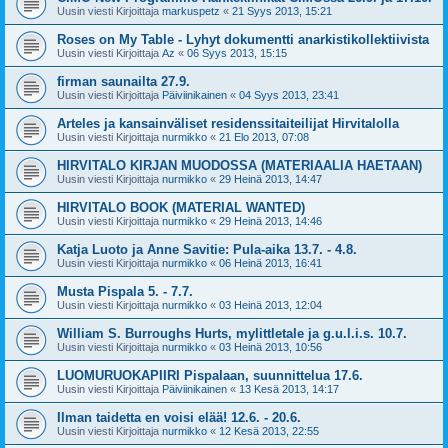
Uusin viesti Kirjoittaja
markuspetz
«
21 Syys 2013, 15:21
Roses on My Table - Lyhyt dokumentti anarkistikollektiivista
Uusin viesti Kirjoittaja
Az
«
06 Syys 2013, 15:15
firman saunailta 27.9.
Uusin viesti Kirjoittaja
Päiviinikainen
«
04 Syys 2013, 23:41
Arteles ja kansainväliset residenssitaiteilijat Hirvitalolla
Uusin viesti Kirjoittaja
nurmikko
«
21 Elo 2013, 07:08
HIRVITALO KIRJAN MUODOSSA (MATERIAALIA HAETAAN)
Uusin viesti Kirjoittaja
nurmikko
«
29 Heinä 2013, 14:47
HIRVITALO BOOK (MATERIAL WANTED)
Uusin viesti Kirjoittaja
nurmikko
«
29 Heinä 2013, 14:46
Katja Luoto ja Anne Savitie: Pula-aika 13.7. - 4.8.
Uusin viesti Kirjoittaja
nurmikko
«
06 Heinä 2013, 16:41
Musta Pispala 5. - 7.7.
Uusin viesti Kirjoittaja
nurmikko
«
03 Heinä 2013, 12:04
William S. Burroughs Hurts, mylittletale ja g.u.l.i.s. 10.7.
Uusin viesti Kirjoittaja
nurmikko
«
03 Heinä 2013, 10:56
LUOMURUOKAPIIRI Pispalaan, suunnittelua 17.6.
Uusin viesti Kirjoittaja
Päiviinikainen
«
13 Kesä 2013, 14:17
Ilman taidetta en voisi elää! 12.6. - 20.6.
Uusin viesti Kirjoittaja
nurmikko
«
12 Kesä 2013, 22:55