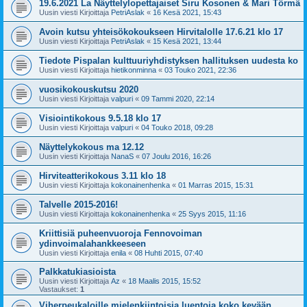
19.6.2021 La Näyttelylopettajaiset Siru Kosonen & Mari Törmä
Uusin viesti Kirjoittaja
PetriAslak
«
16 Kesä 2021, 15:43
Avoin kutsu yhteisökokoukseen Hirvitalolle 17.6.21 klo 17
Uusin viesti Kirjoittaja
PetriAslak
«
15 Kesä 2021, 13:44
Tiedote Pispalan kulttuuriyhdistyksen hallituksen uudesta ko
Uusin viesti Kirjoittaja
hietikonminna
«
03 Touko 2021, 22:36
vuosikokouskutsu 2020
Uusin viesti Kirjoittaja
valpuri
«
09 Tammi 2020, 22:14
Visiointikokous 9.5.18 klo 17
Uusin viesti Kirjoittaja
valpuri
«
04 Touko 2018, 09:28
Näyttelykokous ma 12.12
Uusin viesti Kirjoittaja
NanaS
«
07 Joulu 2016, 16:26
Hirviteatterikokous 3.11 klo 18
Uusin viesti Kirjoittaja
kokonainenhenka
«
01 Marras 2015, 15:31
Talvelle 2015-2016!
Uusin viesti Kirjoittaja
kokonainenhenka
«
25 Syys 2015, 11:16
Kriittisiä puheenvuoroja Fennovoiman
ydinvoimalahankkeeseen
Uusin viesti Kirjoittaja
enila
«
08 Huhti 2015, 07:40
Palkkatukiasioista
Uusin viesti Kirjoittaja
Az
«
18 Maalis 2015, 15:52
Vastaukset:
1
Viherpeukaloille mielenkiintoisia luentoja koko kevään