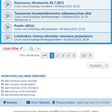
Klezmersu Hirvitalolla 20.7.2013
Uusin viesti Kirjoittaja
nurmikko
«
10 Kesä 2013, 23:22
Tampereen kuvataidekoulutus lakkautusuhan alla!
Uusin viesti Kirjoittaja
JerkRamburger
«
09 Kesä 2013, 21:19
Vastaukset:
1
Kesän sählyt
Uusin viesti Kirjoittaja
mikonpalvelut
«
09 Kesä 2013, 12:42
Liitokiekon riemua tahmelan rannassa perjantaisin
Uusin viesti Kirjoittaja
MrHangoverMan
«
01 Kesä 2013, 15:05
Uusi Aihe
Sivu
1
/
22
1
2
3
4
5
22
Seuraava
1061 viestiketjua
…
Hyppää
KESKUSTELUALUEEN OIKEUDET
Et voi
kirjoittaa uusia viestejä
Et voi
vastata viestiketjuihin
Et voi
muokata omia viestejäsi
Et voi
poistaa omia viestejäsi
Et voi
lähettää liitetiedostoja
Etusivu
Viesti Ylläpidolle
Poista evästeet
Kaikki ajat ovat
UTC+03:00
Keskustelufoorumin ohjelmisto
phpBB
® Forum Software © phpBB Limited