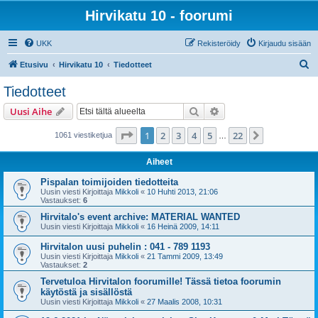
Hirvikatu 10 - foorumi
UKK
Rekisteröidy
Kirjaudu sisään
E
Etusivu
Hirvikatu 10
Tiedotteet
t
Tiedotteet
s
Etsi
Tarkennettu haku
Uusi Aihe
i
Sivu
1
/
22
1
2
3
4
5
22
Seuraava
1061 viestiketjua
…
Aiheet
Pispalan toimijoiden tiedotteita
Uusin viesti Kirjoittaja
Mikkoli
«
10 Huhti 2013, 21:06
Vastaukset:
6
Hirvitalo's event archive: MATERIAL WANTED
Uusin viesti Kirjoittaja
Mikkoli
«
16 Heinä 2009, 14:11
Hirvitalon uusi puhelin : 041 - 789 1193
Uusin viesti Kirjoittaja
Mikkoli
«
21 Tammi 2009, 13:49
Vastaukset:
2
Tervetuloa Hirvitalon foorumille! Tässä tietoa foorumin
käytöstä ja sisällöstä
Uusin viesti Kirjoittaja
Mikkoli
«
27 Maalis 2008, 10:31