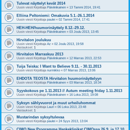
Tulevat näyttelyt kevät 2014
Uusin viesti Kirjoittaja
Päiviinikainen
«
13 Tammi 2014, 19:41
Elliina Peltoniemi: Omakuvia 5.1.-26.1.2014
Uusin viesti Kirjoittaja
paulei
«
02 Tammi 2014, 17:41
HEH-HEH/huumorinäyttely 8.12.-29.12.
Uusin viesti Kirjoittaja
Päiviinikainen
«
03 Joulu 2013, 13:45
Hirvitalon joulukuu
Uusin viesti Kirjoittaja
Az
«
02 Joulu 2013, 19:58
Vastaukset:
1
Hirvitalon Marraskuu 2013
Uusin viesti Kirjoittaja
Päiviinikainen
«
12 Marras 2013, 22:53
Tuija Teiska: I Want to Believe 9.11. - 30.11.2013
Uusin viesti Kirjoittaja
nurmikko
«
07 Marras 2013, 13:06
EHDOTA TEOSTA Hirvitalon huumorinäyttelyyn
Uusin viesti Kirjoittaja
Päiviinikainen
«
03 Marras 2013, 18:34
Syyskokous pe 1.11.2013 // Autum meeting friday 1.11.2013
Uusin viesti Kirjoittaja
Päiviinikainen
«
16 Loka 2013, 19:08
Syksyn sählyvuorot ja muut urheiluhommat
Uusin viesti Kirjoittaja
Lauri
«
06 Loka 2013, 23:48
Vastaukset:
1
Mustarindan syksy/tulevaa
Uusin viesti Kirjoittaja
paulei
«
24 Syys 2013, 13:04
CIMO New Programme Hankeklinikat CIMOssa 26.9. ja 17.10.