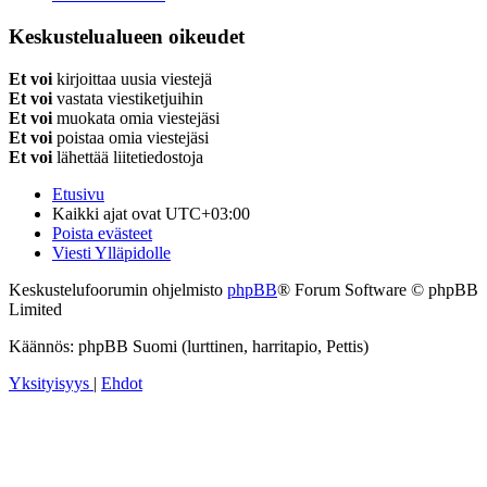
Keskustelualueen oikeudet
Et voi
kirjoittaa uusia viestejä
Et voi
vastata viestiketjuihin
Et voi
muokata omia viestejäsi
Et voi
poistaa omia viestejäsi
Et voi
lähettää liitetiedostoja
Etusivu
Kaikki ajat ovat
UTC+03:00
Poista evästeet
Viesti Ylläpidolle
Keskustelufoorumin ohjelmisto
phpBB
® Forum Software © phpBB
Limited
Käännös: phpBB Suomi (lurttinen, harritapio, Pettis)
Yksityisyys
|
Ehdot