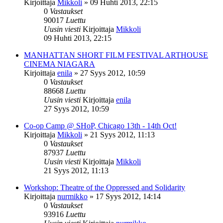
Kirjoittaja
Mikkoli
»
09 Huhti 2013, 22:15
0
Vastaukset
90017
Luettu
Uusin viesti
Kirjoittaja
Mikkoli
09 Huhti 2013, 22:15
MANHATTAN SHORT FILM FESTIVAL ARTHOUSE
CINEMA NIAGARA
Kirjoittaja
enila
»
27 Syys 2012, 10:59
0
Vastaukset
88668
Luettu
Uusin viesti
Kirjoittaja
enila
27 Syys 2012, 10:59
Co-op Camp @ SHoP, Chicago 13th - 14th Oct!
Kirjoittaja
Mikkoli
»
21 Syys 2012, 11:13
0
Vastaukset
87937
Luettu
Uusin viesti
Kirjoittaja
Mikkoli
21 Syys 2012, 11:13
Workshop: Theatre of the Oppressed and Solidarity
Kirjoittaja
nurmikko
»
17 Syys 2012, 14:14
0
Vastaukset
93916
Luettu