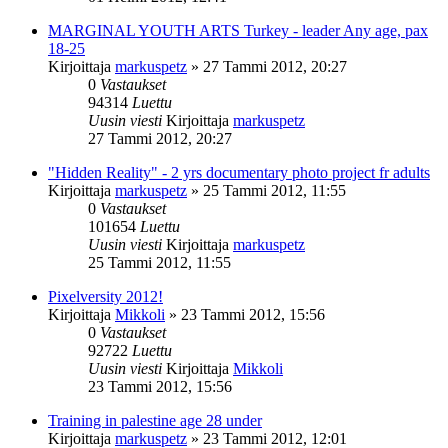
MARGINAL YOUTH ARTS Turkey - leader Any age, pax
18-25
Kirjoittaja
markuspetz
»
27 Tammi 2012, 20:27
0
Vastaukset
94314
Luettu
Uusin viesti
Kirjoittaja
markuspetz
27 Tammi 2012, 20:27
"Hidden Reality" - 2 yrs documentary photo project fr adults
Kirjoittaja
markuspetz
»
25 Tammi 2012, 11:55
0
Vastaukset
101654
Luettu
Uusin viesti
Kirjoittaja
markuspetz
25 Tammi 2012, 11:55
Pixelversity 2012!
Kirjoittaja
Mikkoli
»
23 Tammi 2012, 15:56
0
Vastaukset
92722
Luettu
Uusin viesti
Kirjoittaja
Mikkoli
23 Tammi 2012, 15:56
Training in palestine age 28 under
Kirjoittaja
markuspetz
»
23 Tammi 2012, 12:01