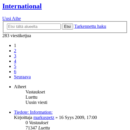
International
Uusi Aihe
Tarkennettu haku
Etsi
283 viestiketjua
1
2
3
4
5
6
Seuraava
Aiheet
Vastaukset
Luettu
Uusin viesti
Tiedote: Information:
Kirjoittaja
markuspetz
»
16 Syys 2009, 17:00
0
Vastaukset
71347
Luettu