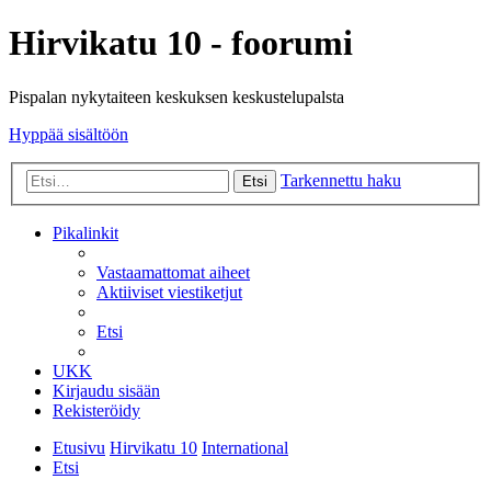
Hirvikatu 10 - foorumi
Pispalan nykytaiteen keskuksen keskustelupalsta
Hyppää sisältöön
Tarkennettu haku
Etsi
Pikalinkit
Vastaamattomat aiheet
Aktiiviset viestiketjut
Etsi
UKK
Kirjaudu sisään
Rekisteröidy
Etusivu
Hirvikatu 10
International
Etsi