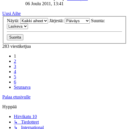
06 Joulu 2011, 13:41
Uusi Aihe
Näytä:
Järjestä:
Suunta:
283 viestiketjua
1
2
3
4
5
6
Seuraava
Palaa etusivulle
Hyppää
Hirvikatu 10
↳ Tiedotteet
↳ International