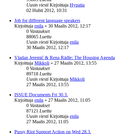
Uusin viesti
Kirjoittaja
Hypatia
02 Huhti 2012, 10:31
Job for different language speakers
Kirjoittaja
enila
»
30 Maalis 2012, 12:17
0
Vastaukset
88065
Luettu
Uusin viesti
Kirjoittaja
enila
30 Maalis 2012, 12:17
Vladan Jeremić & Rena Rädle: The Housing Agenda
Kirjoittaja
Mikkoli
»
27 Maalis 2012, 13:55
0
Vastaukset
89718
Luettu
Uusin viesti
Kirjoittaja
Mikkoli
27 Maalis 2012, 13:55
ISSUE Documents Fri 30.3.
Kirjoittaja
enila
»
27 Maalis 2012, 11:05
0
Vastaukset
87121
Luettu
Uusin viesti
Kirjoittaja
enila
27 Maalis 2012, 11:05
Pussy Riot Support Action on Wed 28.3.