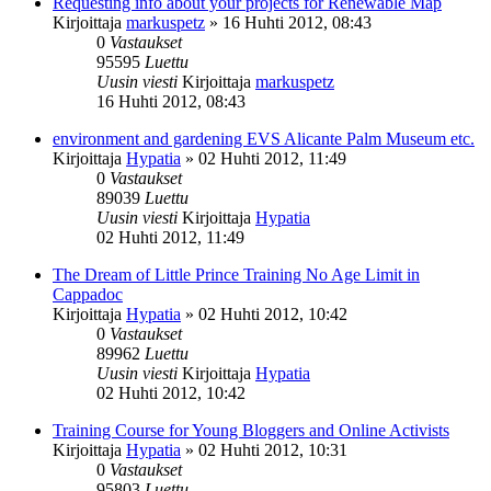
Requesting info about your projects for Renewable Map
Kirjoittaja
markuspetz
»
16 Huhti 2012, 08:43
0
Vastaukset
95595
Luettu
Uusin viesti
Kirjoittaja
markuspetz
16 Huhti 2012, 08:43
environment and gardening EVS Alicante Palm Museum etc.
Kirjoittaja
Hypatia
»
02 Huhti 2012, 11:49
0
Vastaukset
89039
Luettu
Uusin viesti
Kirjoittaja
Hypatia
02 Huhti 2012, 11:49
The Dream of Little Prince Training No Age Limit in
Cappadoc
Kirjoittaja
Hypatia
»
02 Huhti 2012, 10:42
0
Vastaukset
89962
Luettu
Uusin viesti
Kirjoittaja
Hypatia
02 Huhti 2012, 10:42
Training Course for Young Bloggers and Online Activists
Kirjoittaja
Hypatia
»
02 Huhti 2012, 10:31
0
Vastaukset
95803
Luettu