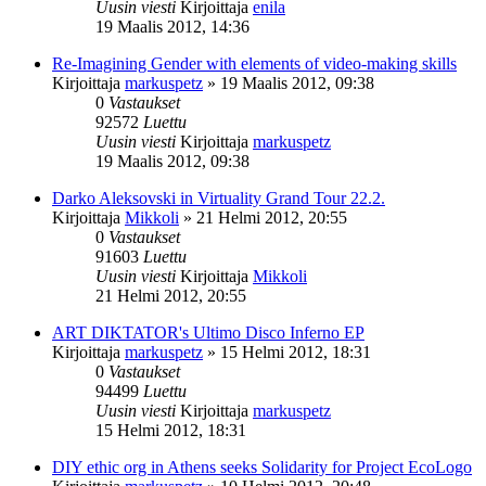
Uusin viesti
Kirjoittaja
enila
19 Maalis 2012, 14:36
Re-Imagining Gender with elements of video-making skills
Kirjoittaja
markuspetz
»
19 Maalis 2012, 09:38
0
Vastaukset
92572
Luettu
Uusin viesti
Kirjoittaja
markuspetz
19 Maalis 2012, 09:38
Darko Aleksovski in Virtuality Grand Tour 22.2.
Kirjoittaja
Mikkoli
»
21 Helmi 2012, 20:55
0
Vastaukset
91603
Luettu
Uusin viesti
Kirjoittaja
Mikkoli
21 Helmi 2012, 20:55
ART DIKTATOR's Ultimo Disco Inferno EP
Kirjoittaja
markuspetz
»
15 Helmi 2012, 18:31
0
Vastaukset
94499
Luettu
Uusin viesti
Kirjoittaja
markuspetz
15 Helmi 2012, 18:31
DIY ethic org in Athens seeks Solidarity for Project EcoLogo