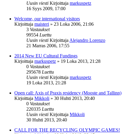
Uusin viesti
Kirjoittaja
markuspetz
16 Syys 2009, 17:00
Welcome, our international visitors
Kirjoittaja
maisteri
»
23 Loka 2006, 21:06
3
Vastaukset
99554
Luettu
Uusin viesti
Kirjoittaja
Alejandro Lorenzo
21 Marras 2006, 17:55
2014 New EU Cultural Fundings
Kirjoittaja
markuspetz
»
19 Loka 2013, 21:28
0
Vastaukset
295678
Luettu
Uusin viesti
Kirjoittaja
markuspetz
19 Loka 2013, 21:28
Open call: Axis of Praxis residency (Mooste and Tallinn)
Kirjoittaja
Mikkoli
»
30 Huhti 2013, 20:40
0
Vastaukset
220335
Luettu
Uusin viesti
Kirjoittaja
Mikkoli
30 Huhti 2013, 20:40
CALL FOR THE RECYCLING OLYMPIC GAMES!