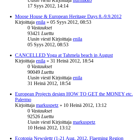
Uusin viesti
Kirjoittaja
nurmikko
17 Syys 2012, 14:14
Moose House & European Heritage Days 8.-9.9.2012
Kirjoittaja
enila
»
05 Syys 2012, 08:53
0
Vastaukset
93421
Luettu
Uusin viesti
Kirjoittaja
enila
05 Syys 2012, 08:53
CANCELLED Yoga at Tahmela beach in August
Kirjoittaja
enila
»
31 Heinä 2012, 18:54
0
Vastaukset
90049
Luettu
Uusin viesti
Kirjoittaja
enila
31 Heinä 2012, 18:54
European Projects design HOW TO GET the MONEY etc.
Palermo
Kirjoittaja
markuspetz
»
10 Heinä 2012, 13:12
0
Vastaukset
92526
Luettu
Uusin viesti
Kirjoittaja
markuspetz
10 Heinä 2012, 13:12
Ecotopia Newslettr (1-21 Aug. 2012, Flaeming Region