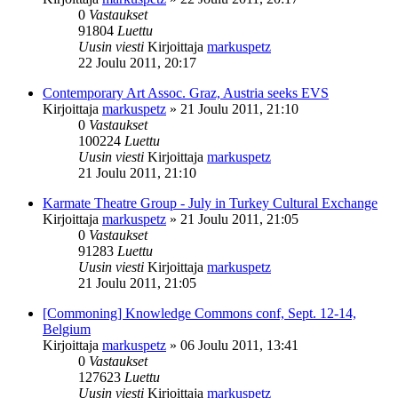
0
Vastaukset
91804
Luettu
Uusin viesti
Kirjoittaja
markuspetz
22 Joulu 2011, 20:17
Contemporary Art Assoc. Graz, Austria seeks EVS
Kirjoittaja
markuspetz
»
21 Joulu 2011, 21:10
0
Vastaukset
100224
Luettu
Uusin viesti
Kirjoittaja
markuspetz
21 Joulu 2011, 21:10
Karmate Theatre Group - July in Turkey Cultural Exchange
Kirjoittaja
markuspetz
»
21 Joulu 2011, 21:05
0
Vastaukset
91283
Luettu
Uusin viesti
Kirjoittaja
markuspetz
21 Joulu 2011, 21:05
[Commoning] Knowledge Commons conf, Sept. 12-14,
Belgium
Kirjoittaja
markuspetz
»
06 Joulu 2011, 13:41
0
Vastaukset
127623
Luettu
Uusin viesti
Kirjoittaja
markuspetz