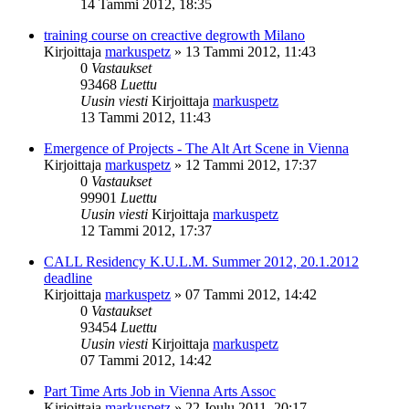
14 Tammi 2012, 18:35
training course on creactive degrowth Milano
Kirjoittaja
markuspetz
»
13 Tammi 2012, 11:43
0
Vastaukset
93468
Luettu
Uusin viesti
Kirjoittaja
markuspetz
13 Tammi 2012, 11:43
Emergence of Projects - The Alt Art Scene in Vienna
Kirjoittaja
markuspetz
»
12 Tammi 2012, 17:37
0
Vastaukset
99901
Luettu
Uusin viesti
Kirjoittaja
markuspetz
12 Tammi 2012, 17:37
CALL Residency K.U.L.M. Summer 2012, 20.1.2012
deadline
Kirjoittaja
markuspetz
»
07 Tammi 2012, 14:42
0
Vastaukset
93454
Luettu
Uusin viesti
Kirjoittaja
markuspetz
07 Tammi 2012, 14:42
Part Time Arts Job in Vienna Arts Assoc
Kirjoittaja
markuspetz
»
22 Joulu 2011, 20:17