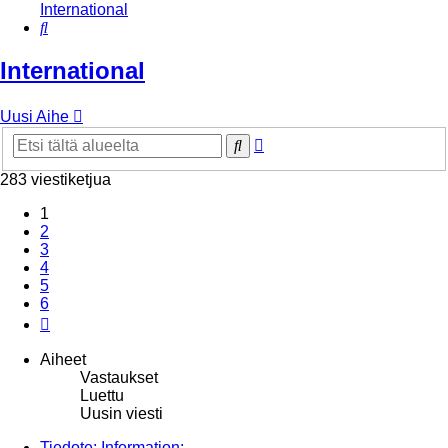
International
Etsi
International
Uusi Aihe
Tarkennettu
Etsi
haku
283 viestiketjua
1
2
3
4
5
6
Seuraava
Aiheet
Vastaukset
Luettu
Uusin viesti
Tiedote: Information: