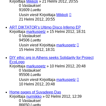
Kirjoittaja
Mikkoli
»
21 Helmi 2012, 20:55
0
Vastaukset
91609
Luettu
Uusin viesti
Kirjoittaja
Mikkoli
21 Helmi 2012, 20:55
ART DIKTATOR's Ultimo Disco Inferno EP
Kirjoittaja
markuspetz
»
15 Helmi 2012, 18:31
0
Vastaukset
94506
Luettu
Uusin viesti
Kirjoittaja
markuspetz
15 Helmi 2012, 18:31
DIY ethic org in Athens seeks Solidarity for Project
EcoLogo
Kirjoittaja
markuspetz
»
10 Helmi 2012, 20:48
0
Vastaukset
95506
Luettu
Uusin viesti
Kirjoittaja
markuspetz
10 Helmi 2012, 20:48
Home pages of Suvadeep Das
Kirjoittaja
nurmikko
»
02 Helmi 2012, 12:39
0
Vastaukset
86650
Luettu