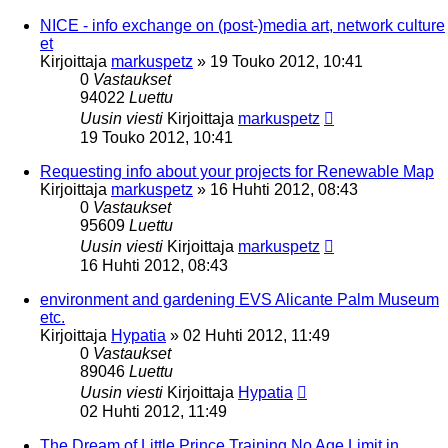
NICE - info exchange on (post-)media art, network culture
et
Kirjoittaja
markuspetz
»
19 Touko 2012, 10:41
0
Vastaukset
94022
Luettu
Uusin viesti
Kirjoittaja
markuspetz
19 Touko 2012, 10:41
Requesting info about your projects for Renewable Map
Kirjoittaja
markuspetz
»
16 Huhti 2012, 08:43
0
Vastaukset
95609
Luettu
Uusin viesti
Kirjoittaja
markuspetz
16 Huhti 2012, 08:43
environment and gardening EVS Alicante Palm Museum
etc.
Kirjoittaja
Hypatia
»
02 Huhti 2012, 11:49
0
Vastaukset
89046
Luettu
Uusin viesti
Kirjoittaja
Hypatia
02 Huhti 2012, 11:49
The Dream of Little Prince Training No Age Limit in