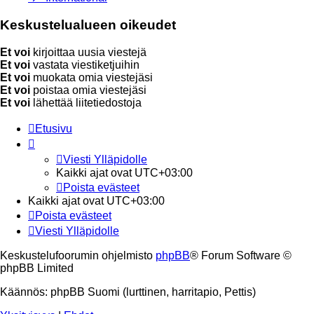
Keskustelualueen oikeudet
Et voi
kirjoittaa uusia viestejä
Et voi
vastata viestiketjuihin
Et voi
muokata omia viestejäsi
Et voi
poistaa omia viestejäsi
Et voi
lähettää liitetiedostoja
Etusivu
Viesti Ylläpidolle
Kaikki ajat ovat
UTC+03:00
Poista evästeet
Kaikki ajat ovat
UTC+03:00
Poista evästeet
Viesti Ylläpidolle
Keskustelufoorumin ohjelmisto
phpBB
® Forum Software ©
phpBB Limited
Käännös: phpBB Suomi (lurttinen, harritapio, Pettis)