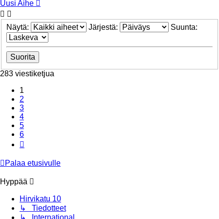
Uusi Aihe
Näytä:
Järjestä:
Suunta:
283 viestiketjua
1
2
3
4
5
6
Seuraava
Palaa etusivulle
Hyppää
Hirvikatu 10
↳ Tiedotteet
↳ International