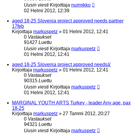
Uusin viesti
Kirjoittaja
nurmikko
02 Helmi 2012, 12:39
aged 18-25 Slovenia project approved needs partner
17feb
Kirjoittaja
markuspetz
»
01 Helmi 2012, 12:41
0
Vastaukset
91427
Luettu
Uusin viesti
Kirjoittaja
markuspetz
01 Helmi 2012, 12:41
aged 18-25 Slovenia project approved needsä'
Kirjoittaja
markuspetz
»
01 Helmi 2012, 12:41
0
Vastaukset
90315
Luettu
Uusin viesti
Kirjoittaja
markuspetz
01 Helmi 2012, 12:41
MARGINAL YOUTH ARTS Turkey - leader Any age, pax
18-25
Kirjoittaja
markuspetz
»
27 Tammi 2012, 20:27
0
Vastaukset
94321
Luettu
Uusin viesti
Kirjoittaja
markuspetz