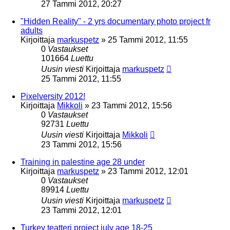
27 Tammi 2012, 20:27
"Hidden Reality" - 2 yrs documentary photo project fr
adults
Kirjoittaja
markuspetz
»
25 Tammi 2012, 11:55
0
Vastaukset
101664
Luettu
Uusin viesti
Kirjoittaja
markuspetz
25 Tammi 2012, 11:55
Pixelversity 2012!
Kirjoittaja
Mikkoli
»
23 Tammi 2012, 15:56
0
Vastaukset
92731
Luettu
Uusin viesti
Kirjoittaja
Mikkoli
23 Tammi 2012, 15:56
Training in palestine age 28 under
Kirjoittaja
markuspetz
»
23 Tammi 2012, 12:01
0
Vastaukset
89914
Luettu
Uusin viesti
Kirjoittaja
markuspetz
23 Tammi 2012, 12:01
Turkey teatteri project july age 18-25