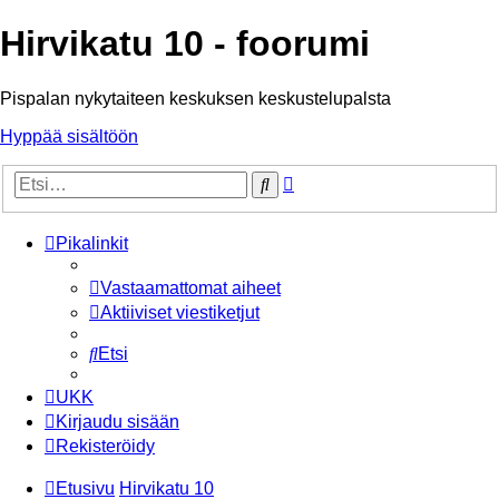
Hirvikatu 10 - foorumi
Pispalan nykytaiteen keskuksen keskustelupalsta
Hyppää sisältöön
Tarkennettu
Etsi
haku
Pikalinkit
Vastaamattomat aiheet
Aktiiviset viestiketjut
Etsi
UKK
Kirjaudu sisään
Rekisteröidy
Etusivu
Hirvikatu 10