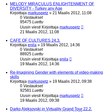
MELODY MIRACULUS ENLIGHTENMENT OF
DIVERSITY - Turkey any Age
Kirjoittaja
markuspetz
»
21 Maalis 2012, 11:08
0
Vastaukset
95475
Luettu
Uusin viesti
Kirjoittaja
markuspetz
21 Maalis 2012, 11:08
CAFE OF CULTURES 24.3.
Kirjoittaja
enila
»
19 Maalis 2012, 14:36
0
Vastaukset
88925
Luettu
Uusin viesti
Kirjoittaja
enila
19 Maalis 2012, 14:36
Re-Imagining Gender with elements of video-making
skills
Kirjoittaja
markuspetz
»
19 Maalis 2012, 09:38
0
Vastaukset
92581
Luettu
Uusin viesti
Kirjoittaja
markuspetz
19 Maalis 2012, 09:38
Darko Aleksovski in Virtuality Grand Tour 22.2.