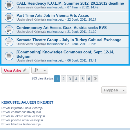
CALL Residency K.U.L.M. Summer 2012, 20.1.2012 deadline
Uusin viesti Kirjoittaja
markuspetz
«
07 Tammi 2012, 14:42
Part Time Arts Job in Vienna Arts Assoc
Uusin viesti Kirjoittaja
markuspetz
«
22 Joulu 2011, 20:17
Contemporary Art Assoc. Graz, Austria seeks EVS
Uusin viesti Kirjoittaja
markuspetz
«
21 Joulu 2011, 21:10
Karmate Theatre Group - July in Turkey Cultural Exchange
Uusin viesti Kirjoittaja
markuspetz
«
21 Joulu 2011, 21:05
[Commoning] Knowledge Commons conf, Sept. 12-14,
Belgium
Uusin viesti Kirjoittaja
markuspetz
«
06 Joulu 2011, 13:41
Uusi Aihe
1
2
3
4
5
6
Seuraava
283 viestiketjua
Hyppää
KESKUSTELUALUEEN OIKEUDET
Et voi
kirjoittaa uusia viestejä
Et voi
vastata viestiketjuihin
Et voi
muokata omia viestejäsi
Et voi
poistaa omia viestejäsi
Et voi
lähettää liitetiedostoja