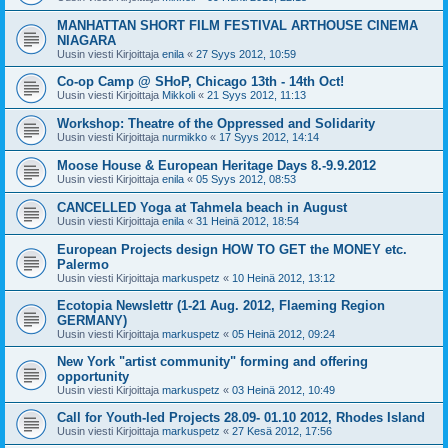
MANHATTAN SHORT FILM FESTIVAL ARTHOUSE CINEMA
NIAGARA
Uusin viesti Kirjoittaja
enila
«
27 Syys 2012, 10:59
Co-op Camp @ SHoP, Chicago 13th - 14th Oct!
Uusin viesti Kirjoittaja
Mikkoli
«
21 Syys 2012, 11:13
Workshop: Theatre of the Oppressed and Solidarity
Uusin viesti Kirjoittaja
nurmikko
«
17 Syys 2012, 14:14
Moose House & European Heritage Days 8.-9.9.2012
Uusin viesti Kirjoittaja
enila
«
05 Syys 2012, 08:53
CANCELLED Yoga at Tahmela beach in August
Uusin viesti Kirjoittaja
enila
«
31 Heinä 2012, 18:54
European Projects design HOW TO GET the MONEY etc.
Palermo
Uusin viesti Kirjoittaja
markuspetz
«
10 Heinä 2012, 13:12
Ecotopia Newslettr (1-21 Aug. 2012, Flaeming Region
GERMANY)
Uusin viesti Kirjoittaja
markuspetz
«
05 Heinä 2012, 09:24
New York "artist community" forming and offering
opportunity
Uusin viesti Kirjoittaja
markuspetz
«
03 Heinä 2012, 10:49
Call for Youth-led Projects 28.09- 01.10 2012, Rhodes Island
Uusin viesti Kirjoittaja
markuspetz
«
27 Kesä 2012, 17:56