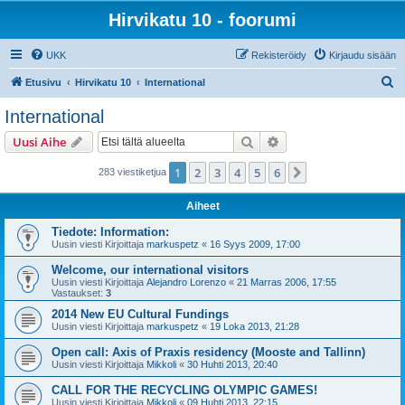
Hirvikatu 10 - foorumi
UKK
Rekisteröidy
Kirjaudu sisään
E
Etusivu
Hirvikatu 10
International
t
International
s
Etsi
Tarkennettu haku
Uusi Aihe
i
1
2
3
4
5
6
Seuraava
283 viestiketjua
Aiheet
Tiedote: Information:
Uusin viesti Kirjoittaja
markuspetz
«
16 Syys 2009, 17:00
Welcome, our international visitors
Uusin viesti Kirjoittaja
Alejandro Lorenzo
«
21 Marras 2006, 17:55
Vastaukset:
3
2014 New EU Cultural Fundings
Uusin viesti Kirjoittaja
markuspetz
«
19 Loka 2013, 21:28
Open call: Axis of Praxis residency (Mooste and Tallinn)
Uusin viesti Kirjoittaja
Mikkoli
«
30 Huhti 2013, 20:40
CALL FOR THE RECYCLING OLYMPIC GAMES!
Uusin viesti Kirjoittaja
Mikkoli
«
09 Huhti 2013, 22:15