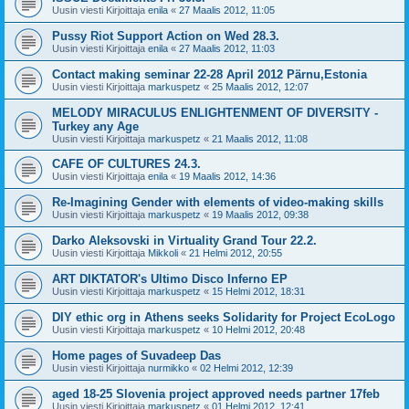
Uusin viesti Kirjoittaja
enila
«
27 Maalis 2012, 11:05
Pussy Riot Support Action on Wed 28.3.
Uusin viesti Kirjoittaja
enila
«
27 Maalis 2012, 11:03
Contact making seminar 22-28 April 2012 Pärnu,Estonia
Uusin viesti Kirjoittaja
markuspetz
«
25 Maalis 2012, 12:07
MELODY MIRACULUS ENLIGHTENMENT OF DIVERSITY -
Turkey any Age
Uusin viesti Kirjoittaja
markuspetz
«
21 Maalis 2012, 11:08
CAFE OF CULTURES 24.3.
Uusin viesti Kirjoittaja
enila
«
19 Maalis 2012, 14:36
Re-Imagining Gender with elements of video-making skills
Uusin viesti Kirjoittaja
markuspetz
«
19 Maalis 2012, 09:38
Darko Aleksovski in Virtuality Grand Tour 22.2.
Uusin viesti Kirjoittaja
Mikkoli
«
21 Helmi 2012, 20:55
ART DIKTATOR's Ultimo Disco Inferno EP
Uusin viesti Kirjoittaja
markuspetz
«
15 Helmi 2012, 18:31
DIY ethic org in Athens seeks Solidarity for Project EcoLogo
Uusin viesti Kirjoittaja
markuspetz
«
10 Helmi 2012, 20:48
Home pages of Suvadeep Das
Uusin viesti Kirjoittaja
nurmikko
«
02 Helmi 2012, 12:39
aged 18-25 Slovenia project approved needs partner 17feb
Uusin viesti Kirjoittaja
markuspetz
«
01 Helmi 2012, 12:41