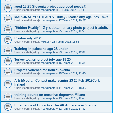
aged 18-25 Slovenia project approved needsä'
Uusin viesti Kirjoittaja
markuspetz
«
01 Helmi 2012, 12:41
MARGINAL YOUTH ARTS Turkey - leader Any age, pax 18-25
Uusin viesti Kirjoittaja
markuspetz
«
27 Tammi 2012, 20:27
"Hidden Reality" - 2 yrs documentary photo project fr adults
Uusin viesti Kirjoittaja
markuspetz
«
25 Tammi 2012, 11:55
Pixelversity 2012!
Uusin viesti Kirjoittaja
Mikkoli
«
23 Tammi 2012, 15:56
Training in palestine age 28 under
Uusin viesti Kirjoittaja
markuspetz
«
23 Tammi 2012, 12:01
Turkey teatteri project july age 18-25
Uusin viesti Kirjoittaja
markuspetz
«
16 Tammi 2012, 11:37
Projects vouched for from Slovenia
Uusin viesti Kirjoittaja
markuspetz
«
15 Tammi 2012, 22:46
Arts&Media - Contact make seminr 23-25 Feb 2012Cork,
Ireland
Uusin viesti Kirjoittaja
markuspetz
«
14 Tammi 2012, 18:35
training course on creactive degrowth Milano
Uusin viesti Kirjoittaja
markuspetz
«
13 Tammi 2012, 11:43
Emergence of Projects - The Alt Art Scene in Vienna
Uusin viesti Kirjoittaja
markuspetz
«
12 Tammi 2012, 17:37