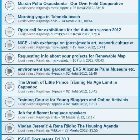
Meirän Pelto Osuuskunta - Our Own Field Cooperative
Uusin viesti Kirjoittaja
markuspetz
«
26 Kesä 2012, 23:18
Morning yoga in Tahmela beach
Uusin viesti Kirjoittaja
enila
«
14 Kesä 2012, 08:44
Open call for exhibitions for the Autumn season 2012
Uusin viesti Kirjoittaja
nurmikko
«
03 Kesä 2012, 17:14
NICE - info exchange on (post-)media art, network culture et
Uusin viesti Kirjoittaja
markuspetz
«
19 Touko 2012, 10:41
Requesting info about your projects for Renewable Map
Uusin viesti Kirjoittaja
markuspetz
«
16 Huhti 2012, 08:43
environment and gardening EVS Alicante Palm Museum etc.
Uusin viesti Kirjoittaja
Hypatia
«
02 Huhti 2012, 11:49
The Dream of Little Prince Training No Age Limit in
Cappadoc
Uusin viesti Kirjoittaja
Hypatia
«
02 Huhti 2012, 10:42
Training Course for Young Bloggers and Online Activists
Uusin viesti Kirjoittaja
Hypatia
«
02 Huhti 2012, 10:31
Job for different language speakers
Uusin viesti Kirjoittaja
enila
«
30 Maalis 2012, 12:17
Vladan Jeremić & Rena Rädle: The Housing Agenda
Uusin viesti Kirjoittaja
Mikkoli
«
27 Maalis 2012, 13:55
ISSUE Documents Fri 30.3.