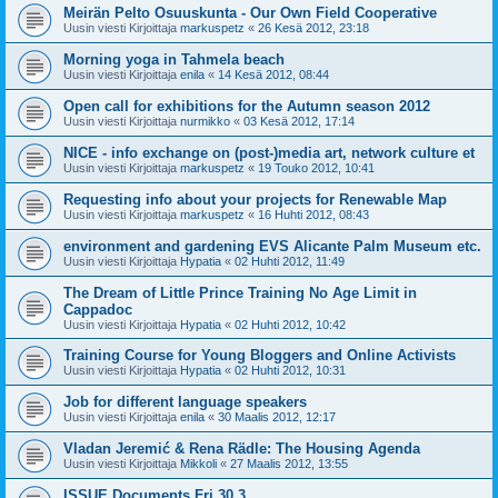
Meirän Pelto Osuuskunta - Our Own Field Cooperative
Uusin viesti Kirjoittaja
markuspetz
«
26 Kesä 2012, 23:18
Morning yoga in Tahmela beach
Uusin viesti Kirjoittaja
enila
«
14 Kesä 2012, 08:44
Open call for exhibitions for the Autumn season 2012
Uusin viesti Kirjoittaja
nurmikko
«
03 Kesä 2012, 17:14
NICE - info exchange on (post-)media art, network culture et
Uusin viesti Kirjoittaja
markuspetz
«
19 Touko 2012, 10:41
Requesting info about your projects for Renewable Map
Uusin viesti Kirjoittaja
markuspetz
«
16 Huhti 2012, 08:43
environment and gardening EVS Alicante Palm Museum etc.
Uusin viesti Kirjoittaja
Hypatia
«
02 Huhti 2012, 11:49
The Dream of Little Prince Training No Age Limit in
Cappadoc
Uusin viesti Kirjoittaja
Hypatia
«
02 Huhti 2012, 10:42
Training Course for Young Bloggers and Online Activists
Uusin viesti Kirjoittaja
Hypatia
«
02 Huhti 2012, 10:31
Job for different language speakers
Uusin viesti Kirjoittaja
enila
«
30 Maalis 2012, 12:17
Vladan Jeremić & Rena Rädle: The Housing Agenda
Uusin viesti Kirjoittaja
Mikkoli
«
27 Maalis 2012, 13:55
ISSUE Documents Fri 30.3.