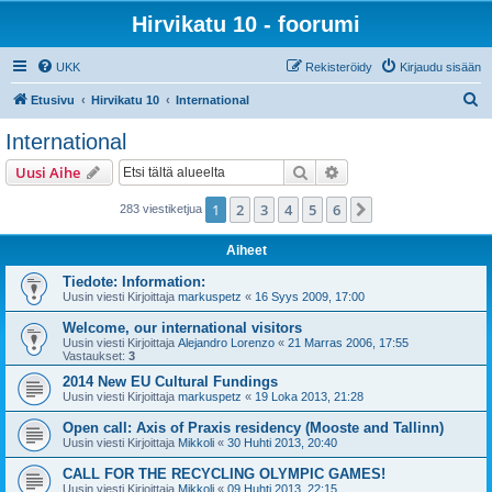
Hirvikatu 10 - foorumi
UKK
Rekisteröidy
Kirjaudu sisään
E
Etusivu
Hirvikatu 10
International
t
International
s
Etsi
Tarkennettu haku
Uusi Aihe
i
1
2
3
4
5
6
Seuraava
283 viestiketjua
Aiheet
Tiedote: Information:
Uusin viesti Kirjoittaja
markuspetz
«
16 Syys 2009, 17:00
Welcome, our international visitors
Uusin viesti Kirjoittaja
Alejandro Lorenzo
«
21 Marras 2006, 17:55
Vastaukset:
3
2014 New EU Cultural Fundings
Uusin viesti Kirjoittaja
markuspetz
«
19 Loka 2013, 21:28
Open call: Axis of Praxis residency (Mooste and Tallinn)
Uusin viesti Kirjoittaja
Mikkoli
«
30 Huhti 2013, 20:40
CALL FOR THE RECYCLING OLYMPIC GAMES!
Uusin viesti Kirjoittaja
Mikkoli
«
09 Huhti 2013, 22:15