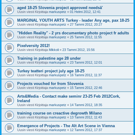
aged 18-25 Slovenia project approved needsä'
Uusin viesti Kirjoittaja
markuspetz
«
01 Helmi 2012, 12:41
MARGINAL YOUTH ARTS Turkey - leader Any age, pax 18-25
Uusin viesti Kirjoittaja
markuspetz
«
27 Tammi 2012, 20:27
"Hidden Reality" - 2 yrs documentary photo project fr adults
Uusin viesti Kirjoittaja
markuspetz
«
25 Tammi 2012, 11:55
Pixelversity 2012!
Uusin viesti Kirjoittaja
Mikkoli
«
23 Tammi 2012, 15:56
Training in palestine age 28 under
Uusin viesti Kirjoittaja
markuspetz
«
23 Tammi 2012, 12:01
Turkey teatteri project july age 18-25
Uusin viesti Kirjoittaja
markuspetz
«
16 Tammi 2012, 11:37
Projects vouched for from Slovenia
Uusin viesti Kirjoittaja
markuspetz
«
15 Tammi 2012, 22:46
Arts&Media - Contact make seminr 23-25 Feb 2012Cork,
Ireland
Uusin viesti Kirjoittaja
markuspetz
«
14 Tammi 2012, 18:35
training course on creactive degrowth Milano
Uusin viesti Kirjoittaja
markuspetz
«
13 Tammi 2012, 11:43
Emergence of Projects - The Alt Art Scene in Vienna
Uusin viesti Kirjoittaja
markuspetz
«
12 Tammi 2012, 17:37