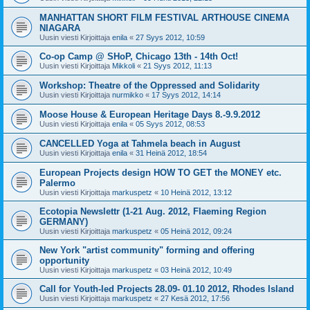
MANHATTAN SHORT FILM FESTIVAL ARTHOUSE CINEMA
NIAGARA
Uusin viesti Kirjoittaja
enila
«
27 Syys 2012, 10:59
Co-op Camp @ SHoP, Chicago 13th - 14th Oct!
Uusin viesti Kirjoittaja
Mikkoli
«
21 Syys 2012, 11:13
Workshop: Theatre of the Oppressed and Solidarity
Uusin viesti Kirjoittaja
nurmikko
«
17 Syys 2012, 14:14
Moose House & European Heritage Days 8.-9.9.2012
Uusin viesti Kirjoittaja
enila
«
05 Syys 2012, 08:53
CANCELLED Yoga at Tahmela beach in August
Uusin viesti Kirjoittaja
enila
«
31 Heinä 2012, 18:54
European Projects design HOW TO GET the MONEY etc.
Palermo
Uusin viesti Kirjoittaja
markuspetz
«
10 Heinä 2012, 13:12
Ecotopia Newslettr (1-21 Aug. 2012, Flaeming Region
GERMANY)
Uusin viesti Kirjoittaja
markuspetz
«
05 Heinä 2012, 09:24
New York "artist community" forming and offering
opportunity
Uusin viesti Kirjoittaja
markuspetz
«
03 Heinä 2012, 10:49
Call for Youth-led Projects 28.09- 01.10 2012, Rhodes Island
Uusin viesti Kirjoittaja
markuspetz
«
27 Kesä 2012, 17:56