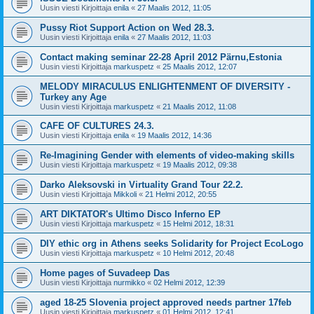
Uusin viesti Kirjoittaja
enila
«
27 Maalis 2012, 11:05
Pussy Riot Support Action on Wed 28.3.
Uusin viesti Kirjoittaja
enila
«
27 Maalis 2012, 11:03
Contact making seminar 22-28 April 2012 Pärnu,Estonia
Uusin viesti Kirjoittaja
markuspetz
«
25 Maalis 2012, 12:07
MELODY MIRACULUS ENLIGHTENMENT OF DIVERSITY -
Turkey any Age
Uusin viesti Kirjoittaja
markuspetz
«
21 Maalis 2012, 11:08
CAFE OF CULTURES 24.3.
Uusin viesti Kirjoittaja
enila
«
19 Maalis 2012, 14:36
Re-Imagining Gender with elements of video-making skills
Uusin viesti Kirjoittaja
markuspetz
«
19 Maalis 2012, 09:38
Darko Aleksovski in Virtuality Grand Tour 22.2.
Uusin viesti Kirjoittaja
Mikkoli
«
21 Helmi 2012, 20:55
ART DIKTATOR's Ultimo Disco Inferno EP
Uusin viesti Kirjoittaja
markuspetz
«
15 Helmi 2012, 18:31
DIY ethic org in Athens seeks Solidarity for Project EcoLogo
Uusin viesti Kirjoittaja
markuspetz
«
10 Helmi 2012, 20:48
Home pages of Suvadeep Das
Uusin viesti Kirjoittaja
nurmikko
«
02 Helmi 2012, 12:39
aged 18-25 Slovenia project approved needs partner 17feb
Uusin viesti Kirjoittaja
markuspetz
«
01 Helmi 2012, 12:41