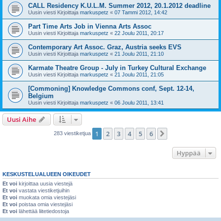
CALL Residency K.U.L.M. Summer 2012, 20.1.2012 deadline
Uusin viesti Kirjoittaja
markuspetz
«
07 Tammi 2012, 14:42
Part Time Arts Job in Vienna Arts Assoc
Uusin viesti Kirjoittaja
markuspetz
«
22 Joulu 2011, 20:17
Contemporary Art Assoc. Graz, Austria seeks EVS
Uusin viesti Kirjoittaja
markuspetz
«
21 Joulu 2011, 21:10
Karmate Theatre Group - July in Turkey Cultural Exchange
Uusin viesti Kirjoittaja
markuspetz
«
21 Joulu 2011, 21:05
[Commoning] Knowledge Commons conf, Sept. 12-14,
Belgium
Uusin viesti Kirjoittaja
markuspetz
«
06 Joulu 2011, 13:41
Uusi Aihe
1
2
3
4
5
6
Seuraava
283 viestiketjua
Hyppää
KESKUSTELUALUEEN OIKEUDET
Et voi
kirjoittaa uusia viestejä
Et voi
vastata viestiketjuihin
Et voi
muokata omia viestejäsi
Et voi
poistaa omia viestejäsi
Et voi
lähettää liitetiedostoja