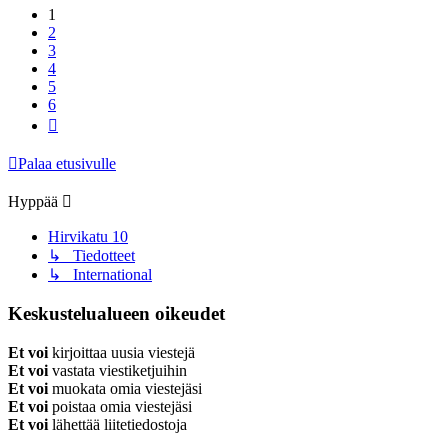
1
2
3
4
5
6
Seuraava
Palaa etusivulle
Hyppää
Hirvikatu 10
↳ Tiedotteet
↳ International
Keskustelualueen oikeudet
Et voi
kirjoittaa uusia viestejä
Et voi
vastata viestiketjuihin
Et voi
muokata omia viestejäsi
Et voi
poistaa omia viestejäsi
Et voi
lähettää liitetiedostoja