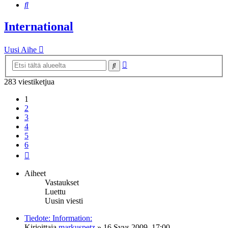
Etsi
International
Uusi Aihe
Tarkennettu
Etsi
haku
283 viestiketjua
1
2
3
4
5
6
Seuraava
Aiheet
Vastaukset
Luettu
Uusin viesti
Tiedote: Information:
Kirjoittaja
markuspetz
»
16 Syys 2009, 17:00