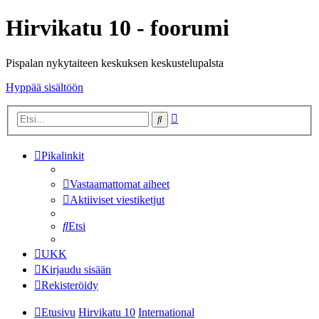
Hirvikatu 10 - foorumi
Pispalan nykytaiteen keskuksen keskustelupalsta
Hyppää sisältöön
Tarkennettu
Etsi
haku
Pikalinkit
Vastaamattomat aiheet
Aktiiviset viestiketjut
Etsi
UKK
Kirjaudu sisään
Rekisteröidy
Etusivu
Hirvikatu 10
International