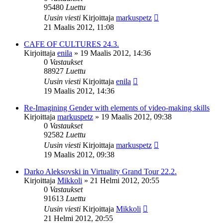
95480
Luettu
Uusin viesti
Kirjoittaja
markuspetz
21 Maalis 2012, 11:08
CAFE OF CULTURES 24.3.
Kirjoittaja
enila
»
19 Maalis 2012, 14:36
0
Vastaukset
88927
Luettu
Uusin viesti
Kirjoittaja
enila
19 Maalis 2012, 14:36
Re-Imagining Gender with elements of video-making skills
Kirjoittaja
markuspetz
»
19 Maalis 2012, 09:38
0
Vastaukset
92582
Luettu
Uusin viesti
Kirjoittaja
markuspetz
19 Maalis 2012, 09:38
Darko Aleksovski in Virtuality Grand Tour 22.2.
Kirjoittaja
Mikkoli
»
21 Helmi 2012, 20:55
0
Vastaukset
91613
Luettu
Uusin viesti
Kirjoittaja
Mikkoli
21 Helmi 2012, 20:55