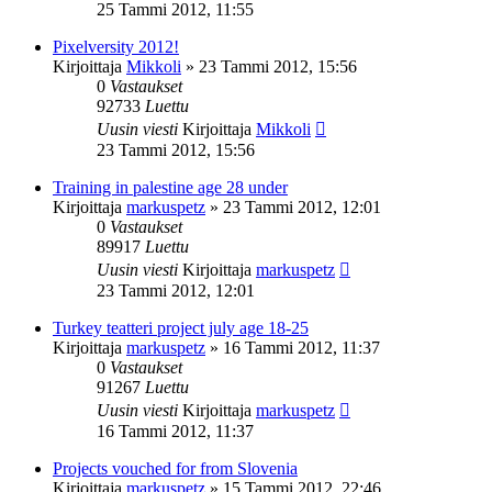
25 Tammi 2012, 11:55
Pixelversity 2012!
Kirjoittaja
Mikkoli
»
23 Tammi 2012, 15:56
0
Vastaukset
92733
Luettu
Uusin viesti
Kirjoittaja
Mikkoli
23 Tammi 2012, 15:56
Training in palestine age 28 under
Kirjoittaja
markuspetz
»
23 Tammi 2012, 12:01
0
Vastaukset
89917
Luettu
Uusin viesti
Kirjoittaja
markuspetz
23 Tammi 2012, 12:01
Turkey teatteri project july age 18-25
Kirjoittaja
markuspetz
»
16 Tammi 2012, 11:37
0
Vastaukset
91267
Luettu
Uusin viesti
Kirjoittaja
markuspetz
16 Tammi 2012, 11:37
Projects vouched for from Slovenia
Kirjoittaja
markuspetz
»
15 Tammi 2012, 22:46