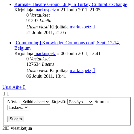
Karmate Theatre Group - July in Turkey Cultural Exchange
Kirjoittaja
markuspetz
»
21 Joulu 2011, 21:05
0
Vastaukset
91297
Luettu
Uusin viesti
Kirjoittaja
markuspetz
21 Joulu 2011, 21:05
[Commoning] Knowledge Commons conf, Sept. 12-14,
Belgium
Kirjoittaja
markuspetz
»
06 Joulu 2011, 13:41
0
Vastaukset
127634
Luettu
Uusin viesti
Kirjoittaja
markuspetz
06 Joulu 2011, 13:41
Uusi Aihe
Näytä:
Järjestä:
Suunta:
283 viestiketjua