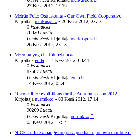
27 Kesä 2012, 17:56
Meirän Pelto Osuuskunta - Our Own Field Cooperative
Kirjoittaja
markuspetz
»
26 Kesä 2012, 23:18
0
Vastaukset
78820
Luettu
Uusin viesti
Kirjoittaja
markuspetz
26 Kesä 2012, 23:18
Morning yoga in Tahmela beach
Kirjoittaja
enila
»
14 Kesä 2012, 08:44
0
Vastaukset
87687
Luettu
Uusin viesti
Kirjoittaja
enila
14 Kesä 2012, 08:44
Open call for exhibitions for the Autumn season 2012
Kirjoittaja
nurmikko
»
03 Kesä 2012, 17:14
0
Vastaukset
90209
Luettu
Uusin viesti
Kirjoittaja
nurmikko
03 Kesä 2012, 17:14
NICE - info exchange on (post-)media art, network culture et