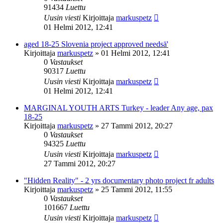
91434
Luettu
Uusin viesti
Kirjoittaja
markuspetz
01 Helmi 2012, 12:41
aged 18-25 Slovenia project approved needsä'
Kirjoittaja
markuspetz
»
01 Helmi 2012, 12:41
0
Vastaukset
90317
Luettu
Uusin viesti
Kirjoittaja
markuspetz
01 Helmi 2012, 12:41
MARGINAL YOUTH ARTS Turkey - leader Any age, pax
18-25
Kirjoittaja
markuspetz
»
27 Tammi 2012, 20:27
0
Vastaukset
94325
Luettu
Uusin viesti
Kirjoittaja
markuspetz
27 Tammi 2012, 20:27
"Hidden Reality" - 2 yrs documentary photo project fr adults
Kirjoittaja
markuspetz
»
25 Tammi 2012, 11:55
0
Vastaukset
101667
Luettu
Uusin viesti
Kirjoittaja
markuspetz