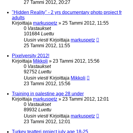
27 Tammi 2012, 20:27
"Hidden Reality" - 2 yrs documentary photo project fr
adults
Kirjoittaja
markuspetz
»
25 Tammi 2012, 11:55
0
Vastaukset
101684
Luettu
Uusin viesti
Kirjoittaja
markuspetz
25 Tammi 2012, 11:55
Pixelversity 2012!
Kirjoittaja
Mikkoli
»
23 Tammi 2012, 15:56
0
Vastaukset
92752
Luettu
Uusin viesti
Kirjoittaja
Mikkoli
23 Tammi 2012, 15:56
Training in palestine age 28 under
Kirjoittaja
markuspetz
»
23 Tammi 2012, 12:01
0
Vastaukset
89932
Luettu
Uusin viesti
Kirjoittaja
markuspetz
23 Tammi 2012, 12:01
Turkey teatteri project july age 18-25