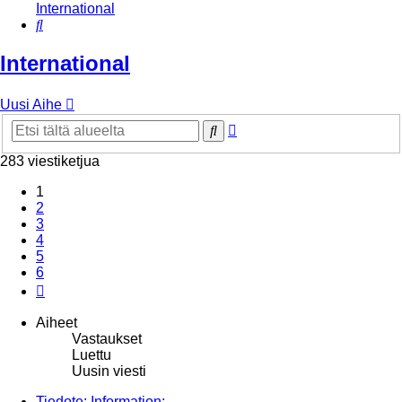
International
Etsi
International
Uusi Aihe
Tarkennettu
Etsi
haku
283 viestiketjua
1
2
3
4
5
6
Seuraava
Aiheet
Vastaukset
Luettu
Uusin viesti
Tiedote: Information: