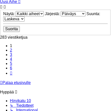
Uusi Aihe
Näytä:
Järjestä:
Suunta:
283 viestiketjua
1
2
3
4
5
6
Seuraava
Palaa etusivulle
Hyppää
Hirvikatu 10
↳ Tiedotteet
↳ International