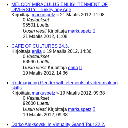
MELODY MIRACULUS ENLIGHTENMENT OF
DIVERSITY - Turkey any Age
Kirjoittaja
markuspetz
»
21 Maalis 2012, 11:08
0
Vastaukset
95501
Luettu
Uusin viesti
Kirjoittaja
markuspetz
21 Maalis 2012, 11:08
CAFE OF CULTURES 24.3.
Kirjoittaja
enila
»
19 Maalis 2012, 14:36
0
Vastaukset
88946
Luettu
Uusin viesti
Kirjoittaja
enila
19 Maalis 2012, 14:36
Re-Imagining Gender with elements of video-making
skills
Kirjoittaja
markuspetz
»
19 Maalis 2012, 09:38
0
Vastaukset
92600
Luettu
Uusin viesti
Kirjoittaja
markuspetz
19 Maalis 2012, 09:38
Darko Aleksovski in Virtuality Grand Tour 22.2.