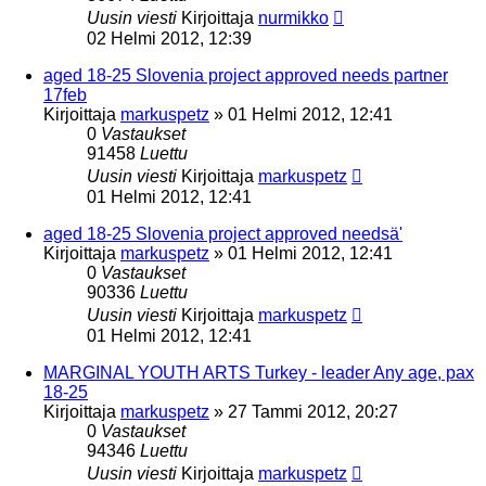
Uusin viesti
Kirjoittaja
nurmikko
02 Helmi 2012, 12:39
aged 18-25 Slovenia project approved needs partner
17feb
Kirjoittaja
markuspetz
»
01 Helmi 2012, 12:41
0
Vastaukset
91458
Luettu
Uusin viesti
Kirjoittaja
markuspetz
01 Helmi 2012, 12:41
aged 18-25 Slovenia project approved needsä'
Kirjoittaja
markuspetz
»
01 Helmi 2012, 12:41
0
Vastaukset
90336
Luettu
Uusin viesti
Kirjoittaja
markuspetz
01 Helmi 2012, 12:41
MARGINAL YOUTH ARTS Turkey - leader Any age, pax
18-25
Kirjoittaja
markuspetz
»
27 Tammi 2012, 20:27
0
Vastaukset
94346
Luettu
Uusin viesti
Kirjoittaja
markuspetz