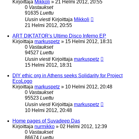
Kirjoittaja
Mikkoli
»
21 Helmi 2012, 20:55
0
Vastaukset
91635
Luettu
Uusin viesti
Kirjoittaja
Mikkoli
21 Helmi 2012, 20:55
ART DIKTATOR's Ultimo Disco Inferno EP
Kirjoittaja
markuspetz
»
15 Helmi 2012, 18:31
0
Vastaukset
94527
Luettu
Uusin viesti
Kirjoittaja
markuspetz
15 Helmi 2012, 18:31
DIY ethic org in Athens seeks Solidarity for Project
EcoLogo
Kirjoittaja
markuspetz
»
10 Helmi 2012, 20:48
0
Vastaukset
95523
Luettu
Uusin viesti
Kirjoittaja
markuspetz
10 Helmi 2012, 20:48
Home pages of Suvadeep Das
Kirjoittaja
nurmikko
»
02 Helmi 2012, 12:39
0
Vastaukset
86674
Luettu