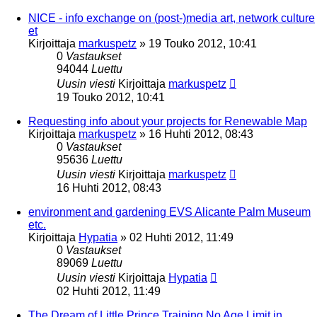
NICE - info exchange on (post-)media art, network culture
et
Kirjoittaja
markuspetz
»
19 Touko 2012, 10:41
0
Vastaukset
94044
Luettu
Uusin viesti
Kirjoittaja
markuspetz
19 Touko 2012, 10:41
Requesting info about your projects for Renewable Map
Kirjoittaja
markuspetz
»
16 Huhti 2012, 08:43
0
Vastaukset
95636
Luettu
Uusin viesti
Kirjoittaja
markuspetz
16 Huhti 2012, 08:43
environment and gardening EVS Alicante Palm Museum
etc.
Kirjoittaja
Hypatia
»
02 Huhti 2012, 11:49
0
Vastaukset
89069
Luettu
Uusin viesti
Kirjoittaja
Hypatia
02 Huhti 2012, 11:49
The Dream of Little Prince Training No Age Limit in