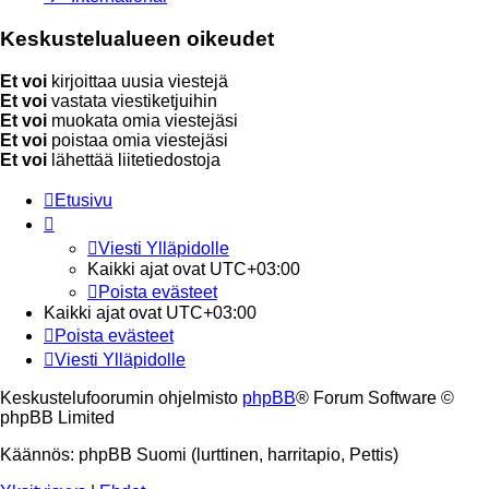
Keskustelualueen oikeudet
Et voi
kirjoittaa uusia viestejä
Et voi
vastata viestiketjuihin
Et voi
muokata omia viestejäsi
Et voi
poistaa omia viestejäsi
Et voi
lähettää liitetiedostoja
Etusivu
Viesti Ylläpidolle
Kaikki ajat ovat
UTC+03:00
Poista evästeet
Kaikki ajat ovat
UTC+03:00
Poista evästeet
Viesti Ylläpidolle
Keskustelufoorumin ohjelmisto
phpBB
® Forum Software ©
phpBB Limited
Käännös: phpBB Suomi (lurttinen, harritapio, Pettis)