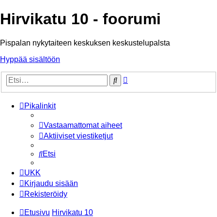
Hirvikatu 10 - foorumi
Pispalan nykytaiteen keskuksen keskustelupalsta
Hyppää sisältöön
Tarkennettu
Etsi
haku
Pikalinkit
Vastaamattomat aiheet
Aktiiviset viestiketjut
Etsi
UKK
Kirjaudu sisään
Rekisteröidy
Etusivu
Hirvikatu 10