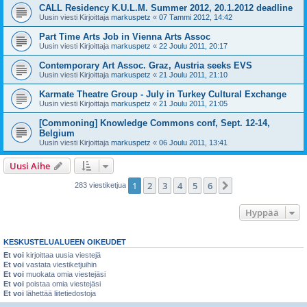
CALL Residency K.U.L.M. Summer 2012, 20.1.2012 deadline
Uusin viesti Kirjoittaja
markuspetz
«
07 Tammi 2012, 14:42
Part Time Arts Job in Vienna Arts Assoc
Uusin viesti Kirjoittaja
markuspetz
«
22 Joulu 2011, 20:17
Contemporary Art Assoc. Graz, Austria seeks EVS
Uusin viesti Kirjoittaja
markuspetz
«
21 Joulu 2011, 21:10
Karmate Theatre Group - July in Turkey Cultural Exchange
Uusin viesti Kirjoittaja
markuspetz
«
21 Joulu 2011, 21:05
[Commoning] Knowledge Commons conf, Sept. 12-14,
Belgium
Uusin viesti Kirjoittaja
markuspetz
«
06 Joulu 2011, 13:41
Uusi Aihe
1
2
3
4
5
6
Seuraava
283 viestiketjua
Hyppää
KESKUSTELUALUEEN OIKEUDET
Et voi
kirjoittaa uusia viestejä
Et voi
vastata viestiketjuihin
Et voi
muokata omia viestejäsi
Et voi
poistaa omia viestejäsi
Et voi
lähettää liitetiedostoja