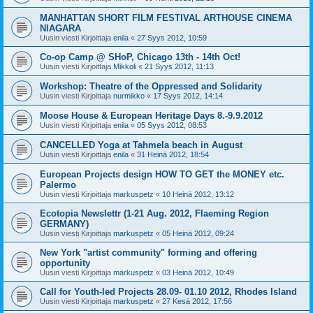
MANHATTAN SHORT FILM FESTIVAL ARTHOUSE CINEMA
NIAGARA
Uusin viesti Kirjoittaja
enila
«
27 Syys 2012, 10:59
Co-op Camp @ SHoP, Chicago 13th - 14th Oct!
Uusin viesti Kirjoittaja
Mikkoli
«
21 Syys 2012, 11:13
Workshop: Theatre of the Oppressed and Solidarity
Uusin viesti Kirjoittaja
nurmikko
«
17 Syys 2012, 14:14
Moose House & European Heritage Days 8.-9.9.2012
Uusin viesti Kirjoittaja
enila
«
05 Syys 2012, 08:53
CANCELLED Yoga at Tahmela beach in August
Uusin viesti Kirjoittaja
enila
«
31 Heinä 2012, 18:54
European Projects design HOW TO GET the MONEY etc.
Palermo
Uusin viesti Kirjoittaja
markuspetz
«
10 Heinä 2012, 13:12
Ecotopia Newslettr (1-21 Aug. 2012, Flaeming Region
GERMANY)
Uusin viesti Kirjoittaja
markuspetz
«
05 Heinä 2012, 09:24
New York "artist community" forming and offering
opportunity
Uusin viesti Kirjoittaja
markuspetz
«
03 Heinä 2012, 10:49
Call for Youth-led Projects 28.09- 01.10 2012, Rhodes Island
Uusin viesti Kirjoittaja
markuspetz
«
27 Kesä 2012, 17:56