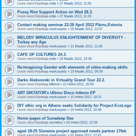
Uusin viesti Kirjoittaja
enila
«
27 Maalis 2012, 11:05
Pussy Riot Support Action on Wed 28.3.
Uusin viesti Kirjoittaja
enila
«
27 Maalis 2012, 11:03
Contact making seminar 22-28 April 2012 Pärnu,Estonia
Uusin viesti Kirjoittaja
markuspetz
«
25 Maalis 2012, 12:07
MELODY MIRACULUS ENLIGHTENMENT OF DIVERSITY -
Turkey any Age
Uusin viesti Kirjoittaja
markuspetz
«
21 Maalis 2012, 11:08
CAFE OF CULTURES 24.3.
Uusin viesti Kirjoittaja
enila
«
19 Maalis 2012, 14:36
Re-Imagining Gender with elements of video-making skills
Uusin viesti Kirjoittaja
markuspetz
«
19 Maalis 2012, 09:38
Darko Aleksovski in Virtuality Grand Tour 22.2.
Uusin viesti Kirjoittaja
Mikkoli
«
21 Helmi 2012, 20:55
ART DIKTATOR's Ultimo Disco Inferno EP
Uusin viesti Kirjoittaja
markuspetz
«
15 Helmi 2012, 18:31
DIY ethic org in Athens seeks Solidarity for Project EcoLogo
Uusin viesti Kirjoittaja
markuspetz
«
10 Helmi 2012, 20:48
Home pages of Suvadeep Das
Uusin viesti Kirjoittaja
nurmikko
«
02 Helmi 2012, 12:39
aged 18-25 Slovenia project approved needs partner 17feb
Uusin viesti Kirjoittaja
markuspetz
«
01 Helmi 2012, 12:41