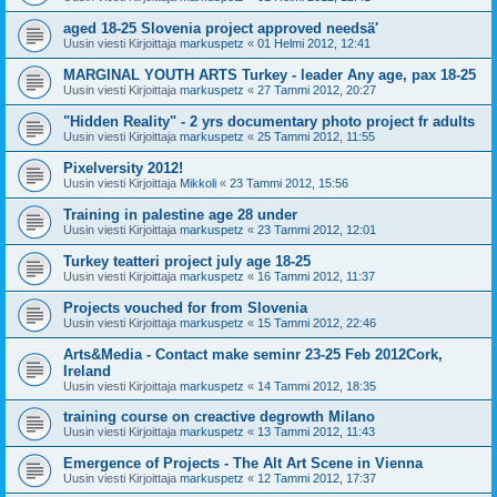
aged 18-25 Slovenia project approved needsä'
Uusin viesti Kirjoittaja
markuspetz
«
01 Helmi 2012, 12:41
MARGINAL YOUTH ARTS Turkey - leader Any age, pax 18-25
Uusin viesti Kirjoittaja
markuspetz
«
27 Tammi 2012, 20:27
"Hidden Reality" - 2 yrs documentary photo project fr adults
Uusin viesti Kirjoittaja
markuspetz
«
25 Tammi 2012, 11:55
Pixelversity 2012!
Uusin viesti Kirjoittaja
Mikkoli
«
23 Tammi 2012, 15:56
Training in palestine age 28 under
Uusin viesti Kirjoittaja
markuspetz
«
23 Tammi 2012, 12:01
Turkey teatteri project july age 18-25
Uusin viesti Kirjoittaja
markuspetz
«
16 Tammi 2012, 11:37
Projects vouched for from Slovenia
Uusin viesti Kirjoittaja
markuspetz
«
15 Tammi 2012, 22:46
Arts&Media - Contact make seminr 23-25 Feb 2012Cork,
Ireland
Uusin viesti Kirjoittaja
markuspetz
«
14 Tammi 2012, 18:35
training course on creactive degrowth Milano
Uusin viesti Kirjoittaja
markuspetz
«
13 Tammi 2012, 11:43
Emergence of Projects - The Alt Art Scene in Vienna
Uusin viesti Kirjoittaja
markuspetz
«
12 Tammi 2012, 17:37