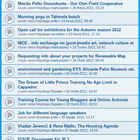
Meirän Pelto Osuuskunta - Our Own Field Cooperative
Uusin viesti Kirjoittaja
markuspetz
«
26 Kesä 2012, 23:18
Morning yoga in Tahmela beach
Uusin viesti Kirjoittaja
enila
«
14 Kesä 2012, 08:44
Open call for exhibitions for the Autumn season 2012
Uusin viesti Kirjoittaja
nurmikko
«
03 Kesä 2012, 17:14
NICE - info exchange on (post-)media art, network culture et
Uusin viesti Kirjoittaja
markuspetz
«
19 Touko 2012, 10:41
Requesting info about your projects for Renewable Map
Uusin viesti Kirjoittaja
markuspetz
«
16 Huhti 2012, 08:43
environment and gardening EVS Alicante Palm Museum etc.
Uusin viesti Kirjoittaja
Hypatia
«
02 Huhti 2012, 11:49
The Dream of Little Prince Training No Age Limit in
Cappadoc
Uusin viesti Kirjoittaja
Hypatia
«
02 Huhti 2012, 10:42
Training Course for Young Bloggers and Online Activists
Uusin viesti Kirjoittaja
Hypatia
«
02 Huhti 2012, 10:31
Job for different language speakers
Uusin viesti Kirjoittaja
enila
«
30 Maalis 2012, 12:17
Vladan Jeremić & Rena Rädle: The Housing Agenda
Uusin viesti Kirjoittaja
Mikkoli
«
27 Maalis 2012, 13:55
ISSUE Documents Fri 30.3.