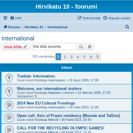
Hirvikatu 10 - foorumi
UKK
Rekisteröidy
Kirjaudu sisään
E
Etusivu
Hirvikatu 10
International
t
International
s
Etsi
Tarkennettu haku
Uusi Aihe
i
1
2
3
4
5
6
Seuraava
283 viestiketjua
Aiheet
Tiedote: Information:
Uusin viesti Kirjoittaja
markuspetz
«
16 Syys 2009, 17:00
Welcome, our international visitors
Uusin viesti Kirjoittaja
Alejandro Lorenzo
«
21 Marras 2006, 17:55
Vastaukset:
3
2014 New EU Cultural Fundings
Uusin viesti Kirjoittaja
markuspetz
«
19 Loka 2013, 21:28
Open call: Axis of Praxis residency (Mooste and Tallinn)
Uusin viesti Kirjoittaja
Mikkoli
«
30 Huhti 2013, 20:40
CALL FOR THE RECYCLING OLYMPIC GAMES!
Uusin viesti Kirjoittaja
Mikkoli
«
09 Huhti 2013, 22:15