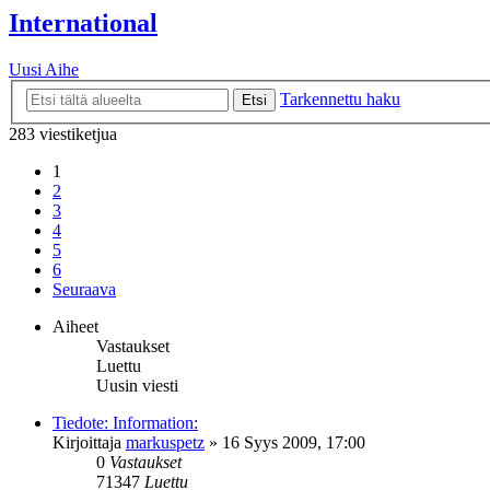
International
Uusi Aihe
Tarkennettu haku
Etsi
283 viestiketjua
1
2
3
4
5
6
Seuraava
Aiheet
Vastaukset
Luettu
Uusin viesti
Tiedote: Information:
Kirjoittaja
markuspetz
»
16 Syys 2009, 17:00
0
Vastaukset
71347
Luettu