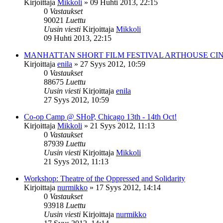
Kirjoittaja
Mikkoli
»
09 Huhti 2013, 22:15
0
Vastaukset
90021
Luettu
Uusin viesti
Kirjoittaja
Mikkoli
09 Huhti 2013, 22:15
MANHATTAN SHORT FILM FESTIVAL ARTHOUSE CI
Kirjoittaja
enila
»
27 Syys 2012, 10:59
0
Vastaukset
88675
Luettu
Uusin viesti
Kirjoittaja
enila
27 Syys 2012, 10:59
Co-op Camp @ SHoP, Chicago 13th - 14th Oct!
Kirjoittaja
Mikkoli
»
21 Syys 2012, 11:13
0
Vastaukset
87939
Luettu
Uusin viesti
Kirjoittaja
Mikkoli
21 Syys 2012, 11:13
Workshop: Theatre of the Oppressed and Solidarity
Kirjoittaja
nurmikko
»
17 Syys 2012, 14:14
0
Vastaukset
93918
Luettu
Uusin viesti
Kirjoittaja
nurmikko