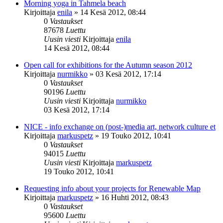
Morning yoga in Tahmela beach
Kirjoittaja
enila
»
14 Kesä 2012, 08:44
0
Vastaukset
87678
Luettu
Uusin viesti
Kirjoittaja
enila
14 Kesä 2012, 08:44
Open call for exhibitions for the Autumn season 2012
Kirjoittaja
nurmikko
»
03 Kesä 2012, 17:14
0
Vastaukset
90196
Luettu
Uusin viesti
Kirjoittaja
nurmikko
03 Kesä 2012, 17:14
NICE - info exchange on (post-)media art, network culture et
Kirjoittaja
markuspetz
»
19 Touko 2012, 10:41
0
Vastaukset
94015
Luettu
Uusin viesti
Kirjoittaja
markuspetz
19 Touko 2012, 10:41
Requesting info about your projects for Renewable Map
Kirjoittaja
markuspetz
»
16 Huhti 2012, 08:43
0
Vastaukset
95600
Luettu