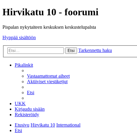
Hirvikatu 10 - foorumi
Pispalan nykytaiteen keskuksen keskustelupalsta
Hyppää sisältöön
Tarkennettu haku
Etsi
Pikalinkit
Vastaamattomat aiheet
Aktiiviset viestiketjut
Etsi
UKK
Kirjaudu sisään
Rekisteröidy
Etusivu
Hirvikatu 10
International
Etsi