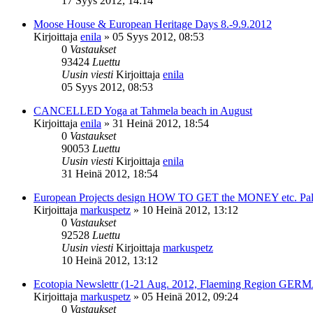
17 Syys 2012, 14:14
Moose House & European Heritage Days 8.-9.9.2012
Kirjoittaja
enila
»
05 Syys 2012, 08:53
0
Vastaukset
93424
Luettu
Uusin viesti
Kirjoittaja
enila
05 Syys 2012, 08:53
CANCELLED Yoga at Tahmela beach in August
Kirjoittaja
enila
»
31 Heinä 2012, 18:54
0
Vastaukset
90053
Luettu
Uusin viesti
Kirjoittaja
enila
31 Heinä 2012, 18:54
European Projects design HOW TO GET the MONEY etc. Pa
Kirjoittaja
markuspetz
»
10 Heinä 2012, 13:12
0
Vastaukset
92528
Luettu
Uusin viesti
Kirjoittaja
markuspetz
10 Heinä 2012, 13:12
Ecotopia Newslettr (1-21 Aug. 2012, Flaeming Region GE
Kirjoittaja
markuspetz
»
05 Heinä 2012, 09:24
0
Vastaukset