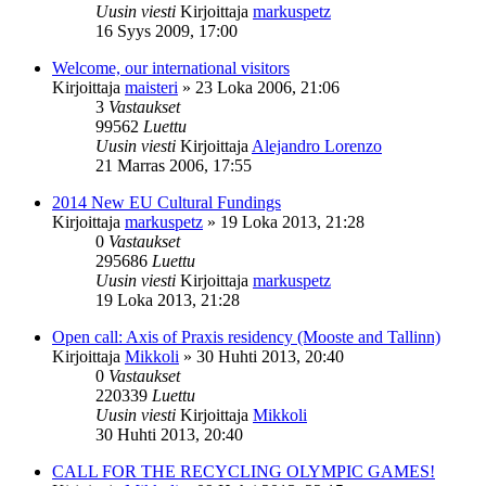
Uusin viesti
Kirjoittaja
markuspetz
16 Syys 2009, 17:00
Welcome, our international visitors
Kirjoittaja
maisteri
»
23 Loka 2006, 21:06
3
Vastaukset
99562
Luettu
Uusin viesti
Kirjoittaja
Alejandro Lorenzo
21 Marras 2006, 17:55
2014 New EU Cultural Fundings
Kirjoittaja
markuspetz
»
19 Loka 2013, 21:28
0
Vastaukset
295686
Luettu
Uusin viesti
Kirjoittaja
markuspetz
19 Loka 2013, 21:28
Open call: Axis of Praxis residency (Mooste and Tallinn)
Kirjoittaja
Mikkoli
»
30 Huhti 2013, 20:40
0
Vastaukset
220339
Luettu
Uusin viesti
Kirjoittaja
Mikkoli
30 Huhti 2013, 20:40
CALL FOR THE RECYCLING OLYMPIC GAMES!