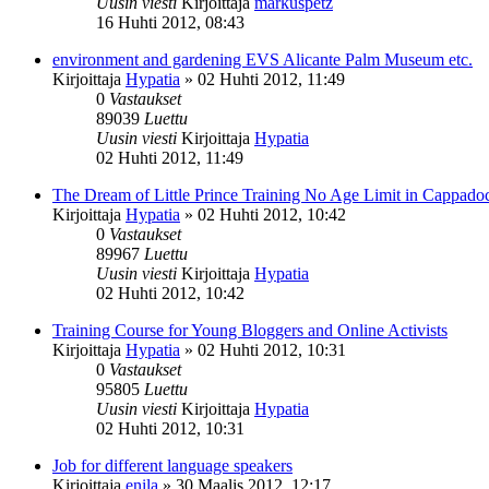
Uusin viesti
Kirjoittaja
markuspetz
16 Huhti 2012, 08:43
environment and gardening EVS Alicante Palm Museum etc.
Kirjoittaja
Hypatia
»
02 Huhti 2012, 11:49
0
Vastaukset
89039
Luettu
Uusin viesti
Kirjoittaja
Hypatia
02 Huhti 2012, 11:49
The Dream of Little Prince Training No Age Limit in Cappado
Kirjoittaja
Hypatia
»
02 Huhti 2012, 10:42
0
Vastaukset
89967
Luettu
Uusin viesti
Kirjoittaja
Hypatia
02 Huhti 2012, 10:42
Training Course for Young Bloggers and Online Activists
Kirjoittaja
Hypatia
»
02 Huhti 2012, 10:31
0
Vastaukset
95805
Luettu
Uusin viesti
Kirjoittaja
Hypatia
02 Huhti 2012, 10:31
Job for different language speakers
Kirjoittaja
enila
»
30 Maalis 2012, 12:17