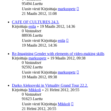
95494
Luettu
Uusin viesti
Kirjoittaja
markuspetz
21 Maalis 2012, 11:08
CAFE OF CULTURES 24.3.
Kirjoittaja
enila
»
19 Maalis 2012, 14:36
0
Vastaukset
88936
Luettu
Uusin viesti
Kirjoittaja
enila
19 Maalis 2012, 14:36
Re-Imagining Gender with elements of video-making skills
Kirjoittaja
markuspetz
»
19 Maalis 2012, 09:38
0
Vastaukset
92592
Luettu
Uusin viesti
Kirjoittaja
markuspetz
19 Maalis 2012, 09:38
Darko Aleksovski in Virtuality Grand Tour 22.2.
Kirjoittaja
Mikkoli
»
21 Helmi 2012, 20:55
0
Vastaukset
91623
Luettu
Uusin viesti
Kirjoittaja
Mikkoli
21 Helmi 2012, 20:55