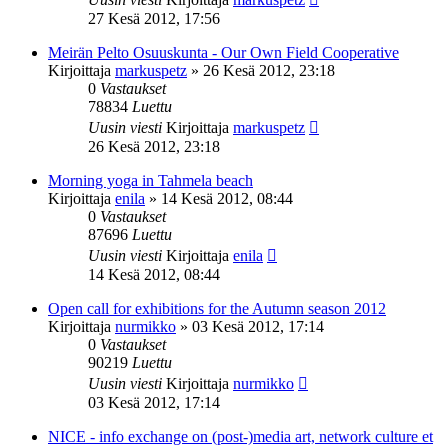
27 Kesä 2012, 17:56
Meirän Pelto Osuuskunta - Our Own Field Cooperative
Kirjoittaja
markuspetz
»
26 Kesä 2012, 23:18
0
Vastaukset
78834
Luettu
Uusin viesti
Kirjoittaja
markuspetz
26 Kesä 2012, 23:18
Morning yoga in Tahmela beach
Kirjoittaja
enila
»
14 Kesä 2012, 08:44
0
Vastaukset
87696
Luettu
Uusin viesti
Kirjoittaja
enila
14 Kesä 2012, 08:44
Open call for exhibitions for the Autumn season 2012
Kirjoittaja
nurmikko
»
03 Kesä 2012, 17:14
0
Vastaukset
90219
Luettu
Uusin viesti
Kirjoittaja
nurmikko
03 Kesä 2012, 17:14
NICE - info exchange on (post-)media art, network culture et