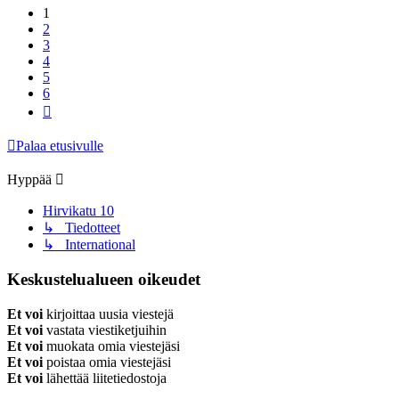
1
2
3
4
5
6
Seuraava
Palaa etusivulle
Hyppää
Hirvikatu 10
↳ Tiedotteet
↳ International
Keskustelualueen oikeudet
Et voi
kirjoittaa uusia viestejä
Et voi
vastata viestiketjuihin
Et voi
muokata omia viestejäsi
Et voi
poistaa omia viestejäsi
Et voi
lähettää liitetiedostoja