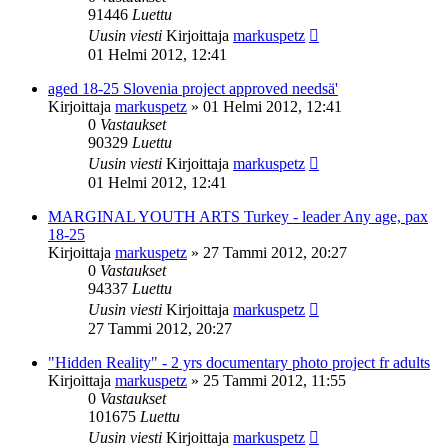
91446
Luettu
Uusin viesti
Kirjoittaja
markuspetz
01 Helmi 2012, 12:41
aged 18-25 Slovenia project approved needsä'
Kirjoittaja
markuspetz
»
01 Helmi 2012, 12:41
0
Vastaukset
90329
Luettu
Uusin viesti
Kirjoittaja
markuspetz
01 Helmi 2012, 12:41
MARGINAL YOUTH ARTS Turkey - leader Any age, pax
18-25
Kirjoittaja
markuspetz
»
27 Tammi 2012, 20:27
0
Vastaukset
94337
Luettu
Uusin viesti
Kirjoittaja
markuspetz
27 Tammi 2012, 20:27
"Hidden Reality" - 2 yrs documentary photo project fr adults
Kirjoittaja
markuspetz
»
25 Tammi 2012, 11:55
0
Vastaukset
101675
Luettu
Uusin viesti
Kirjoittaja
markuspetz