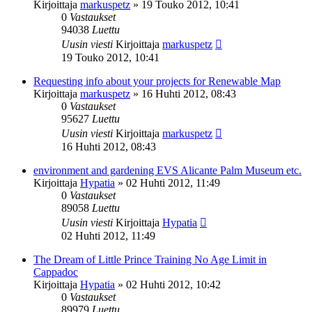
Kirjoittaja
markuspetz
»
19 Touko 2012, 10:41
0
Vastaukset
94038
Luettu
Uusin viesti
Kirjoittaja
markuspetz
19 Touko 2012, 10:41
Requesting info about your projects for Renewable Map
Kirjoittaja
markuspetz
»
16 Huhti 2012, 08:43
0
Vastaukset
95627
Luettu
Uusin viesti
Kirjoittaja
markuspetz
16 Huhti 2012, 08:43
environment and gardening EVS Alicante Palm Museum etc.
Kirjoittaja
Hypatia
»
02 Huhti 2012, 11:49
0
Vastaukset
89058
Luettu
Uusin viesti
Kirjoittaja
Hypatia
02 Huhti 2012, 11:49
The Dream of Little Prince Training No Age Limit in
Cappadoc
Kirjoittaja
Hypatia
»
02 Huhti 2012, 10:42
0
Vastaukset
89979
Luettu