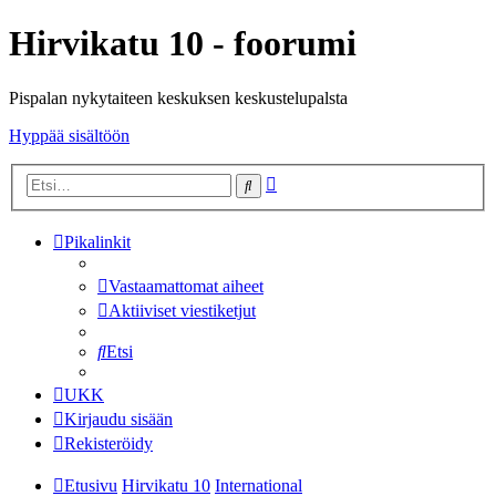
Hirvikatu 10 - foorumi
Pispalan nykytaiteen keskuksen keskustelupalsta
Hyppää sisältöön
Tarkennettu
Etsi
haku
Pikalinkit
Vastaamattomat aiheet
Aktiiviset viestiketjut
Etsi
UKK
Kirjaudu sisään
Rekisteröidy
Etusivu
Hirvikatu 10
International