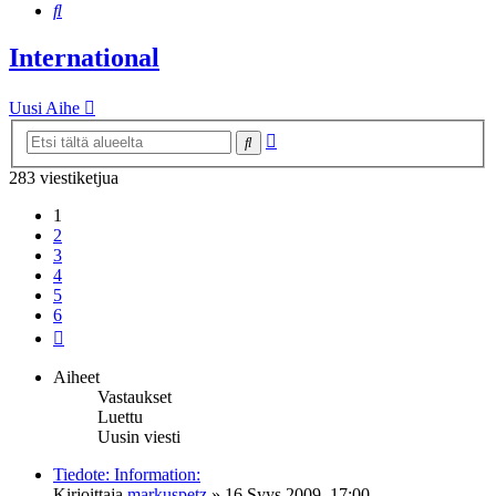
Etsi
International
Uusi Aihe
Tarkennettu
Etsi
haku
283 viestiketjua
1
2
3
4
5
6
Seuraava
Aiheet
Vastaukset
Luettu
Uusin viesti
Tiedote: Information:
Kirjoittaja
markuspetz
»
16 Syys 2009, 17:00