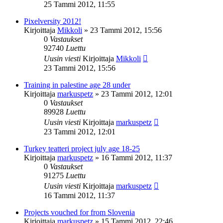
25 Tammi 2012, 11:55
Pixelversity 2012!
Kirjoittaja
Mikkoli
»
23 Tammi 2012, 15:56
0
Vastaukset
92740
Luettu
Uusin viesti
Kirjoittaja
Mikkoli
23 Tammi 2012, 15:56
Training in palestine age 28 under
Kirjoittaja
markuspetz
»
23 Tammi 2012, 12:01
0
Vastaukset
89928
Luettu
Uusin viesti
Kirjoittaja
markuspetz
23 Tammi 2012, 12:01
Turkey teatteri project july age 18-25
Kirjoittaja
markuspetz
»
16 Tammi 2012, 11:37
0
Vastaukset
91275
Luettu
Uusin viesti
Kirjoittaja
markuspetz
16 Tammi 2012, 11:37
Projects vouched for from Slovenia
Kirjoittaja
markuspetz
»
15 Tammi 2012, 22:46