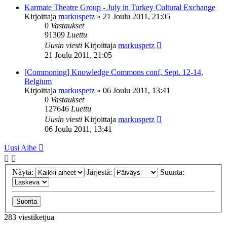
Karmate Theatre Group - July in Turkey Cultural Exchange
Kirjoittaja
markuspetz
»
21 Joulu 2011, 21:05
0
Vastaukset
91309
Luettu
Uusin viesti
Kirjoittaja
markuspetz
21 Joulu 2011, 21:05
[Commoning] Knowledge Commons conf, Sept. 12-14,
Belgium
Kirjoittaja
markuspetz
»
06 Joulu 2011, 13:41
0
Vastaukset
127646
Luettu
Uusin viesti
Kirjoittaja
markuspetz
06 Joulu 2011, 13:41
Uusi Aihe
Näytä:
Järjestä:
Suunta:
283 viestiketjua