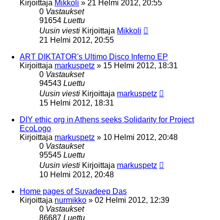
Kirjoittaja
Mikkoli
»
21 Helmi 2012, 20:55
0
Vastaukset
91654
Luettu
Uusin viesti
Kirjoittaja
Mikkoli
21 Helmi 2012, 20:55
ART DIKTATOR's Ultimo Disco Inferno EP
Kirjoittaja
markuspetz
»
15 Helmi 2012, 18:31
0
Vastaukset
94543
Luettu
Uusin viesti
Kirjoittaja
markuspetz
15 Helmi 2012, 18:31
DIY ethic org in Athens seeks Solidarity for Project
EcoLogo
Kirjoittaja
markuspetz
»
10 Helmi 2012, 20:48
0
Vastaukset
95545
Luettu
Uusin viesti
Kirjoittaja
markuspetz
10 Helmi 2012, 20:48
Home pages of Suvadeep Das
Kirjoittaja
nurmikko
»
02 Helmi 2012, 12:39
0
Vastaukset
86687
Luettu