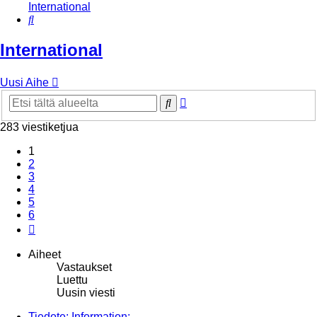
International
Etsi
International
Uusi Aihe
Tarkennettu
Etsi
haku
283 viestiketjua
1
2
3
4
5
6
Seuraava
Aiheet
Vastaukset
Luettu
Uusin viesti
Tiedote: Information: