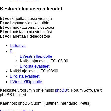
Keskustelualueen oikeudet
Et voi
kirjoittaa uusia viestejä
Et voi
vastata viestiketjuihin
Et voi
muokata omia viestejäsi
Et voi
poistaa omia viestejäsi
Et voi
lähettää liitetiedostoja
Etusivu
Viesti Ylläpidolle
Kaikki ajat ovat
UTC+03:00
Poista evästeet
Kaikki ajat ovat
UTC+03:00
Poista evästeet
Viesti Ylläpidolle
Keskustelufoorumin ohjelmisto
phpBB
® Forum Software ©
phpBB Limited
Käännös: phpBB Suomi (lurttinen, harritapio, Pettis)