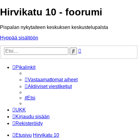
Hirvikatu 10 - foorumi
Pispalan nykytaiteen keskuksen keskustelupalsta
Hyppää sisältöön
Tarkennettu
Etsi
haku
Pikalinkit
Vastaamattomat aiheet
Aktiiviset viestiketjut
Etsi
UKK
Kirjaudu sisään
Rekisteröidy
Etusivu
Hirvikatu 10