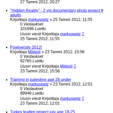
27 Tammi 2012, 20:27
"Hidden Reality" - 2 yrs documentary photo project fr
adults
Kirjoittaja
markuspetz
»
25 Tammi 2012, 11:55
0
Vastaukset
101696
Luettu
Uusin viesti
Kirjoittaja
markuspetz
25 Tammi 2012, 11:55
Pixelversity 2012!
Kirjoittaja
Mikkoli
»
23 Tammi 2012, 15:56
0
Vastaukset
92765
Luettu
Uusin viesti
Kirjoittaja
Mikkoli
23 Tammi 2012, 15:56
Training in palestine age 28 under
Kirjoittaja
markuspetz
»
23 Tammi 2012, 12:01
0
Vastaukset
89946
Luettu
Uusin viesti
Kirjoittaja
markuspetz
23 Tammi 2012, 12:01
Turkey teatteri project july age 18-25