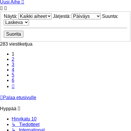
Uusi Aihe
Näytä:
Järjestä:
Suunta:
283 viestiketjua
1
2
3
4
5
6
Seuraava
Palaa etusivulle
Hyppää
Hirvikatu 10
↳ Tiedotteet
↳ International