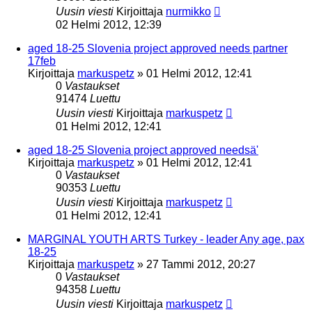
Uusin viesti
Kirjoittaja
nurmikko
02 Helmi 2012, 12:39
aged 18-25 Slovenia project approved needs partner
17feb
Kirjoittaja
markuspetz
»
01 Helmi 2012, 12:41
0
Vastaukset
91474
Luettu
Uusin viesti
Kirjoittaja
markuspetz
01 Helmi 2012, 12:41
aged 18-25 Slovenia project approved needsä'
Kirjoittaja
markuspetz
»
01 Helmi 2012, 12:41
0
Vastaukset
90353
Luettu
Uusin viesti
Kirjoittaja
markuspetz
01 Helmi 2012, 12:41
MARGINAL YOUTH ARTS Turkey - leader Any age, pax
18-25
Kirjoittaja
markuspetz
»
27 Tammi 2012, 20:27
0
Vastaukset
94358
Luettu
Uusin viesti
Kirjoittaja
markuspetz