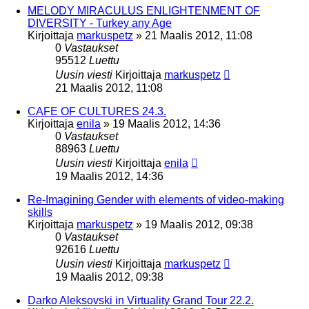
MELODY MIRACULUS ENLIGHTENMENT OF
DIVERSITY - Turkey any Age
Kirjoittaja
markuspetz
»
21 Maalis 2012, 11:08
0
Vastaukset
95512
Luettu
Uusin viesti
Kirjoittaja
markuspetz
21 Maalis 2012, 11:08
CAFE OF CULTURES 24.3.
Kirjoittaja
enila
»
19 Maalis 2012, 14:36
0
Vastaukset
88963
Luettu
Uusin viesti
Kirjoittaja
enila
19 Maalis 2012, 14:36
Re-Imagining Gender with elements of video-making
skills
Kirjoittaja
markuspetz
»
19 Maalis 2012, 09:38
0
Vastaukset
92616
Luettu
Uusin viesti
Kirjoittaja
markuspetz
19 Maalis 2012, 09:38
Darko Aleksovski in Virtuality Grand Tour 22.2.