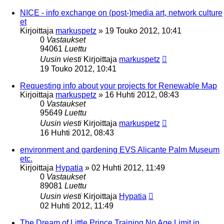
NICE - info exchange on (post-)media art, network culture
et
Kirjoittaja
markuspetz
»
19 Touko 2012, 10:41
0
Vastaukset
94061
Luettu
Uusin viesti
Kirjoittaja
markuspetz
19 Touko 2012, 10:41
Requesting info about your projects for Renewable Map
Kirjoittaja
markuspetz
»
16 Huhti 2012, 08:43
0
Vastaukset
95649
Luettu
Uusin viesti
Kirjoittaja
markuspetz
16 Huhti 2012, 08:43
environment and gardening EVS Alicante Palm Museum
etc.
Kirjoittaja
Hypatia
»
02 Huhti 2012, 11:49
0
Vastaukset
89081
Luettu
Uusin viesti
Kirjoittaja
Hypatia
02 Huhti 2012, 11:49
The Dream of Little Prince Training No Age Limit in