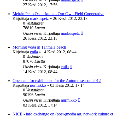
27 Kesä 2012, 17:56
Meirän Pelto Osuuskunta - Our Own Field Cooperative
Kirjoittaja
markuspetz
»
26 Kesä 2012, 23:18
0
Vastaukset
78810
Luettu
Uusin viesti
Kirjoittaja
markuspetz
26 Kesä 2012, 23:18
Morning yoga in Tahmela beach
Kirjoittaja
enila
»
14 Kesä 2012, 08:44
0
Vastaukset
87676
Luettu
Uusin viesti
Kirjoittaja
enila
14 Kesä 2012, 08:44
Open call for exhibitions for the Autumn season 2012
Kirjoittaja
nurmikko
»
03 Kesä 2012, 17:14
0
Vastaukset
90196
Luettu
Uusin viesti
Kirjoittaja
nurmikko
03 Kesä 2012, 17:14
NICE - info exchange on (post-)media art, network culture et