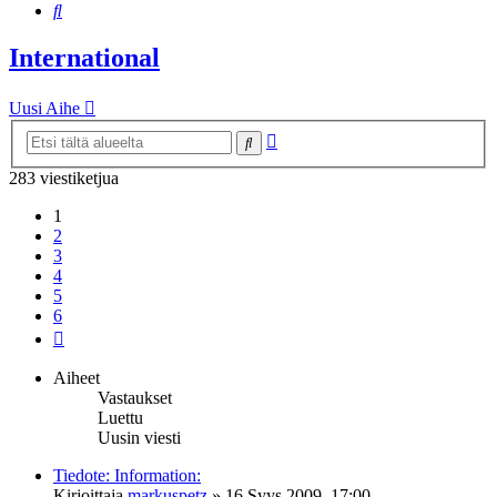
Etsi
International
Uusi Aihe
Tarkennettu
Etsi
haku
283 viestiketjua
1
2
3
4
5
6
Seuraava
Aiheet
Vastaukset
Luettu
Uusin viesti
Tiedote: Information:
Kirjoittaja
markuspetz
»
16 Syys 2009, 17:00