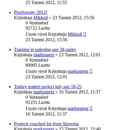
25 Tammi 2012, 11:55
Pixelversity 2012!
Kirjoittaja
Mikkoli
»
23 Tammi 2012, 15:56
0
Vastaukset
92722
Luettu
Uusin viesti
Kirjoittaja
Mikkoli
23 Tammi 2012, 15:56
Training in palestine age 28 under
Kirjoittaja
markuspetz
»
23 Tammi 2012, 12:01
0
Vastaukset
89905
Luettu
Uusin viesti
Kirjoittaja
markuspetz
23 Tammi 2012, 12:01
Turkey teatteri project july age 18-25
Kirjoittaja
markuspetz
»
16 Tammi 2012, 11:37
0
Vastaukset
91255
Luettu
Uusin viesti
Kirjoittaja
markuspetz
16 Tammi 2012, 11:37
Projects vouched for from Slovenia
Kirjoittaja
markuspetz
»
15 Tammi 2012, 22:46