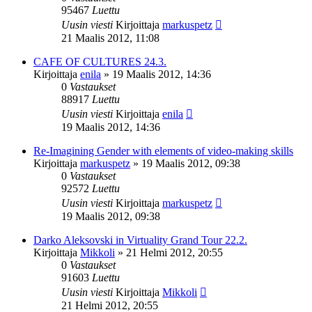
95467
Luettu
Uusin viesti
Kirjoittaja
markuspetz
21 Maalis 2012, 11:08
CAFE OF CULTURES 24.3.
Kirjoittaja
enila
»
19 Maalis 2012, 14:36
0
Vastaukset
88917
Luettu
Uusin viesti
Kirjoittaja
enila
19 Maalis 2012, 14:36
Re-Imagining Gender with elements of video-making skills
Kirjoittaja
markuspetz
»
19 Maalis 2012, 09:38
0
Vastaukset
92572
Luettu
Uusin viesti
Kirjoittaja
markuspetz
19 Maalis 2012, 09:38
Darko Aleksovski in Virtuality Grand Tour 22.2.
Kirjoittaja
Mikkoli
»
21 Helmi 2012, 20:55
0
Vastaukset
91603
Luettu
Uusin viesti
Kirjoittaja
Mikkoli
21 Helmi 2012, 20:55