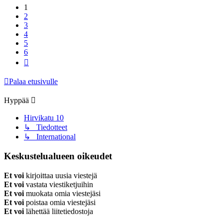
1
2
3
4
5
6
Seuraava
Palaa etusivulle
Hyppää
Hirvikatu 10
↳ Tiedotteet
↳ International
Keskustelualueen oikeudet
Et voi
kirjoittaa uusia viestejä
Et voi
vastata viestiketjuihin
Et voi
muokata omia viestejäsi
Et voi
poistaa omia viestejäsi
Et voi
lähettää liitetiedostoja