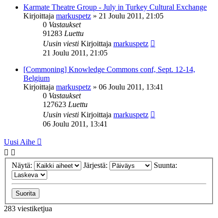
Karmate Theatre Group - July in Turkey Cultural Exchange
Kirjoittaja
markuspetz
»
21 Joulu 2011, 21:05
0
Vastaukset
91283
Luettu
Uusin viesti
Kirjoittaja
markuspetz
21 Joulu 2011, 21:05
[Commoning] Knowledge Commons conf, Sept. 12-14,
Belgium
Kirjoittaja
markuspetz
»
06 Joulu 2011, 13:41
0
Vastaukset
127623
Luettu
Uusin viesti
Kirjoittaja
markuspetz
06 Joulu 2011, 13:41
Uusi Aihe
Näytä:
Järjestä:
Suunta:
283 viestiketjua