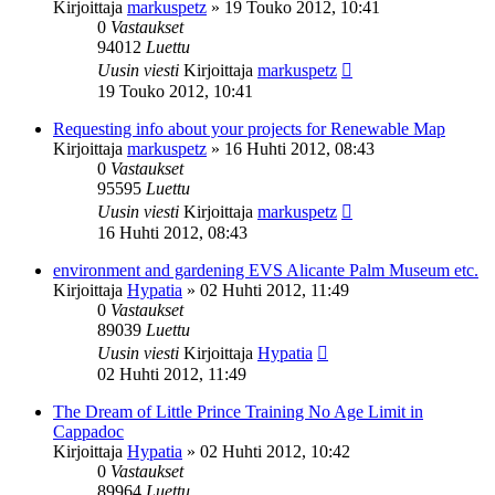
Kirjoittaja
markuspetz
»
19 Touko 2012, 10:41
0
Vastaukset
94012
Luettu
Uusin viesti
Kirjoittaja
markuspetz
19 Touko 2012, 10:41
Requesting info about your projects for Renewable Map
Kirjoittaja
markuspetz
»
16 Huhti 2012, 08:43
0
Vastaukset
95595
Luettu
Uusin viesti
Kirjoittaja
markuspetz
16 Huhti 2012, 08:43
environment and gardening EVS Alicante Palm Museum etc.
Kirjoittaja
Hypatia
»
02 Huhti 2012, 11:49
0
Vastaukset
89039
Luettu
Uusin viesti
Kirjoittaja
Hypatia
02 Huhti 2012, 11:49
The Dream of Little Prince Training No Age Limit in
Cappadoc
Kirjoittaja
Hypatia
»
02 Huhti 2012, 10:42
0
Vastaukset
89964
Luettu