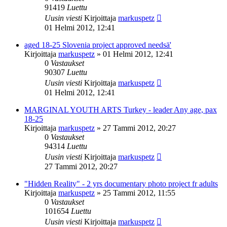
91419
Luettu
Uusin viesti
Kirjoittaja
markuspetz
01 Helmi 2012, 12:41
aged 18-25 Slovenia project approved needsä'
Kirjoittaja
markuspetz
»
01 Helmi 2012, 12:41
0
Vastaukset
90307
Luettu
Uusin viesti
Kirjoittaja
markuspetz
01 Helmi 2012, 12:41
MARGINAL YOUTH ARTS Turkey - leader Any age, pax
18-25
Kirjoittaja
markuspetz
»
27 Tammi 2012, 20:27
0
Vastaukset
94314
Luettu
Uusin viesti
Kirjoittaja
markuspetz
27 Tammi 2012, 20:27
"Hidden Reality" - 2 yrs documentary photo project fr adults
Kirjoittaja
markuspetz
»
25 Tammi 2012, 11:55
0
Vastaukset
101654
Luettu
Uusin viesti
Kirjoittaja
markuspetz