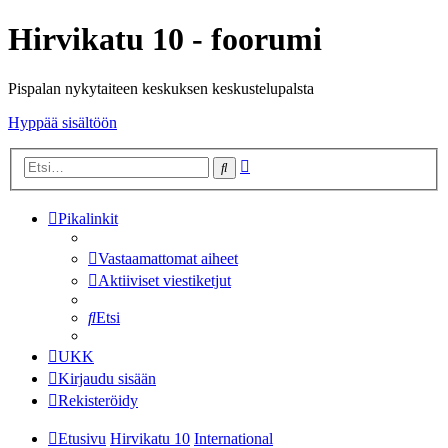
Hirvikatu 10 - foorumi
Pispalan nykytaiteen keskuksen keskustelupalsta
Hyppää sisältöön
Tarkennettu
Etsi
haku
Pikalinkit
Vastaamattomat aiheet
Aktiiviset viestiketjut
Etsi
UKK
Kirjaudu sisään
Rekisteröidy
Etusivu
Hirvikatu 10
International