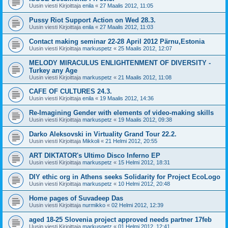
Uusin viesti Kirjoittaja
enila
«
27 Maalis 2012, 11:05
Pussy Riot Support Action on Wed 28.3.
Uusin viesti Kirjoittaja
enila
«
27 Maalis 2012, 11:03
Contact making seminar 22-28 April 2012 Pärnu,Estonia
Uusin viesti Kirjoittaja
markuspetz
«
25 Maalis 2012, 12:07
MELODY MIRACULUS ENLIGHTENMENT OF DIVERSITY -
Turkey any Age
Uusin viesti Kirjoittaja
markuspetz
«
21 Maalis 2012, 11:08
CAFE OF CULTURES 24.3.
Uusin viesti Kirjoittaja
enila
«
19 Maalis 2012, 14:36
Re-Imagining Gender with elements of video-making skills
Uusin viesti Kirjoittaja
markuspetz
«
19 Maalis 2012, 09:38
Darko Aleksovski in Virtuality Grand Tour 22.2.
Uusin viesti Kirjoittaja
Mikkoli
«
21 Helmi 2012, 20:55
ART DIKTATOR's Ultimo Disco Inferno EP
Uusin viesti Kirjoittaja
markuspetz
«
15 Helmi 2012, 18:31
DIY ethic org in Athens seeks Solidarity for Project EcoLogo
Uusin viesti Kirjoittaja
markuspetz
«
10 Helmi 2012, 20:48
Home pages of Suvadeep Das
Uusin viesti Kirjoittaja
nurmikko
«
02 Helmi 2012, 12:39
aged 18-25 Slovenia project approved needs partner 17feb
Uusin viesti Kirjoittaja
markuspetz
«
01 Helmi 2012, 12:41