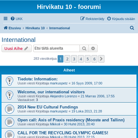
Hirvikatu 10 - foorumi
UKK
Rekisteröidy
Kirjaudu sisään
E
Etusivu
Hirvikatu 10
International
t
International
s
Etsi
Tarkennettu haku
Uusi Aihe
i
1
2
3
4
5
6
Seuraava
283 viestiketjua
Aiheet
Tiedote: Information:
Uusin viesti Kirjoittaja
markuspetz
«
16 Syys 2009, 17:00
Welcome, our international visitors
Uusin viesti Kirjoittaja
Alejandro Lorenzo
«
21 Marras 2006, 17:55
Vastaukset:
3
2014 New EU Cultural Fundings
Uusin viesti Kirjoittaja
markuspetz
«
19 Loka 2013, 21:28
Open call: Axis of Praxis residency (Mooste and Tallinn)
Uusin viesti Kirjoittaja
Mikkoli
«
30 Huhti 2013, 20:40
CALL FOR THE RECYCLING OLYMPIC GAMES!
Uusin viesti Kirjoittaja
Mikkoli
«
09 Huhti 2013, 22:15