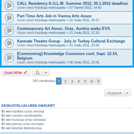
CALL Residency K.U.L.M. Summer 2012, 20.1.2012 deadline
Uusin viesti Kirjoittaja
markuspetz
«
07 Tammi 2012, 14:42
Part Time Arts Job in Vienna Arts Assoc
Uusin viesti Kirjoittaja
markuspetz
«
22 Joulu 2011, 20:17
Contemporary Art Assoc. Graz, Austria seeks EVS
Uusin viesti Kirjoittaja
markuspetz
«
21 Joulu 2011, 21:10
Karmate Theatre Group - July in Turkey Cultural Exchange
Uusin viesti Kirjoittaja
markuspetz
«
21 Joulu 2011, 21:05
[Commoning] Knowledge Commons conf, Sept. 12-14,
Belgium
Uusin viesti Kirjoittaja
markuspetz
«
06 Joulu 2011, 13:41
Uusi Aihe
1
2
3
4
5
6
Seuraava
283 viestiketjua
Hyppää
KESKUSTELUALUEEN OIKEUDET
Et voi
kirjoittaa uusia viestejä
Et voi
vastata viestiketjuihin
Et voi
muokata omia viestejäsi
Et voi
poistaa omia viestejäsi
Et voi
lähettää liitetiedostoja