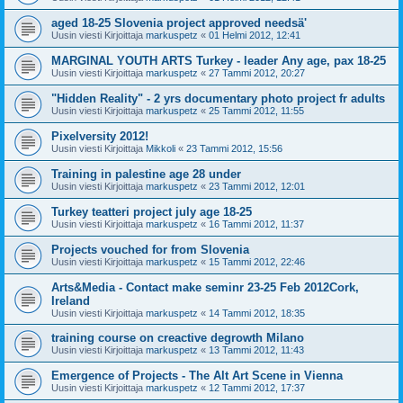
aged 18-25 Slovenia project approved needsä'
Uusin viesti Kirjoittaja
markuspetz
«
01 Helmi 2012, 12:41
MARGINAL YOUTH ARTS Turkey - leader Any age, pax 18-25
Uusin viesti Kirjoittaja
markuspetz
«
27 Tammi 2012, 20:27
"Hidden Reality" - 2 yrs documentary photo project fr adults
Uusin viesti Kirjoittaja
markuspetz
«
25 Tammi 2012, 11:55
Pixelversity 2012!
Uusin viesti Kirjoittaja
Mikkoli
«
23 Tammi 2012, 15:56
Training in palestine age 28 under
Uusin viesti Kirjoittaja
markuspetz
«
23 Tammi 2012, 12:01
Turkey teatteri project july age 18-25
Uusin viesti Kirjoittaja
markuspetz
«
16 Tammi 2012, 11:37
Projects vouched for from Slovenia
Uusin viesti Kirjoittaja
markuspetz
«
15 Tammi 2012, 22:46
Arts&Media - Contact make seminr 23-25 Feb 2012Cork,
Ireland
Uusin viesti Kirjoittaja
markuspetz
«
14 Tammi 2012, 18:35
training course on creactive degrowth Milano
Uusin viesti Kirjoittaja
markuspetz
«
13 Tammi 2012, 11:43
Emergence of Projects - The Alt Art Scene in Vienna
Uusin viesti Kirjoittaja
markuspetz
«
12 Tammi 2012, 17:37