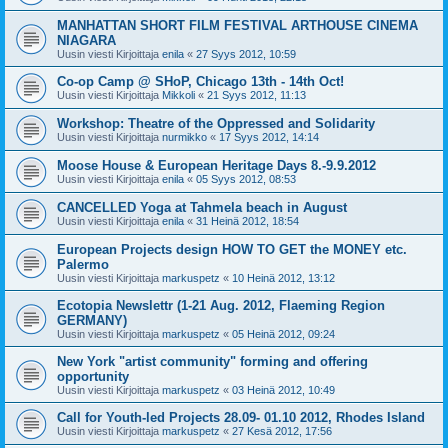
MANHATTAN SHORT FILM FESTIVAL ARTHOUSE CINEMA
NIAGARA
Uusin viesti Kirjoittaja
enila
«
27 Syys 2012, 10:59
Co-op Camp @ SHoP, Chicago 13th - 14th Oct!
Uusin viesti Kirjoittaja
Mikkoli
«
21 Syys 2012, 11:13
Workshop: Theatre of the Oppressed and Solidarity
Uusin viesti Kirjoittaja
nurmikko
«
17 Syys 2012, 14:14
Moose House & European Heritage Days 8.-9.9.2012
Uusin viesti Kirjoittaja
enila
«
05 Syys 2012, 08:53
CANCELLED Yoga at Tahmela beach in August
Uusin viesti Kirjoittaja
enila
«
31 Heinä 2012, 18:54
European Projects design HOW TO GET the MONEY etc.
Palermo
Uusin viesti Kirjoittaja
markuspetz
«
10 Heinä 2012, 13:12
Ecotopia Newslettr (1-21 Aug. 2012, Flaeming Region
GERMANY)
Uusin viesti Kirjoittaja
markuspetz
«
05 Heinä 2012, 09:24
New York "artist community" forming and offering
opportunity
Uusin viesti Kirjoittaja
markuspetz
«
03 Heinä 2012, 10:49
Call for Youth-led Projects 28.09- 01.10 2012, Rhodes Island
Uusin viesti Kirjoittaja
markuspetz
«
27 Kesä 2012, 17:56