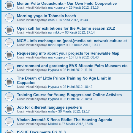
Meirän Pelto Osuuskunta - Our Own Field Cooperative
Uusin viesti Kirjoittaja
markuspetz
«
26 Kesä 2012, 23:18
Morning yoga in Tahmela beach
Uusin viesti Kirjoittaja
enila
«
14 Kesä 2012, 08:44
Open call for exhibitions for the Autumn season 2012
Uusin viesti Kirjoittaja
nurmikko
«
03 Kesä 2012, 17:14
NICE - info exchange on (post-)media art, network culture et
Uusin viesti Kirjoittaja
markuspetz
«
19 Touko 2012, 10:41
Requesting info about your projects for Renewable Map
Uusin viesti Kirjoittaja
markuspetz
«
16 Huhti 2012, 08:43
environment and gardening EVS Alicante Palm Museum etc.
Uusin viesti Kirjoittaja
Hypatia
«
02 Huhti 2012, 11:49
The Dream of Little Prince Training No Age Limit in
Cappadoc
Uusin viesti Kirjoittaja
Hypatia
«
02 Huhti 2012, 10:42
Training Course for Young Bloggers and Online Activists
Uusin viesti Kirjoittaja
Hypatia
«
02 Huhti 2012, 10:31
Job for different language speakers
Uusin viesti Kirjoittaja
enila
«
30 Maalis 2012, 12:17
Vladan Jeremić & Rena Rädle: The Housing Agenda
Uusin viesti Kirjoittaja
Mikkoli
«
27 Maalis 2012, 13:55
ISSUE Documents Fri 30.3.