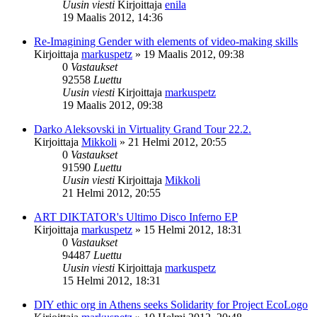
Uusin viesti
Kirjoittaja
enila
19 Maalis 2012, 14:36
Re-Imagining Gender with elements of video-making skills
Kirjoittaja
markuspetz
»
19 Maalis 2012, 09:38
0
Vastaukset
92558
Luettu
Uusin viesti
Kirjoittaja
markuspetz
19 Maalis 2012, 09:38
Darko Aleksovski in Virtuality Grand Tour 22.2.
Kirjoittaja
Mikkoli
»
21 Helmi 2012, 20:55
0
Vastaukset
91590
Luettu
Uusin viesti
Kirjoittaja
Mikkoli
21 Helmi 2012, 20:55
ART DIKTATOR's Ultimo Disco Inferno EP
Kirjoittaja
markuspetz
»
15 Helmi 2012, 18:31
0
Vastaukset
94487
Luettu
Uusin viesti
Kirjoittaja
markuspetz
15 Helmi 2012, 18:31
DIY ethic org in Athens seeks Solidarity for Project EcoLogo