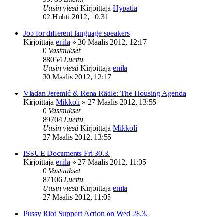
Uusin viesti
Kirjoittaja
Hypatia
02 Huhti 2012, 10:31
Job for different language speakers
Kirjoittaja
enila
»
30 Maalis 2012, 12:17
0
Vastaukset
88054
Luettu
Uusin viesti
Kirjoittaja
enila
30 Maalis 2012, 12:17
Vladan Jeremić & Rena Rädle: The Housing Agenda
Kirjoittaja
Mikkoli
»
27 Maalis 2012, 13:55
0
Vastaukset
89704
Luettu
Uusin viesti
Kirjoittaja
Mikkoli
27 Maalis 2012, 13:55
ISSUE Documents Fri 30.3.
Kirjoittaja
enila
»
27 Maalis 2012, 11:05
0
Vastaukset
87106
Luettu
Uusin viesti
Kirjoittaja
enila
27 Maalis 2012, 11:05
Pussy Riot Support Action on Wed 28.3.