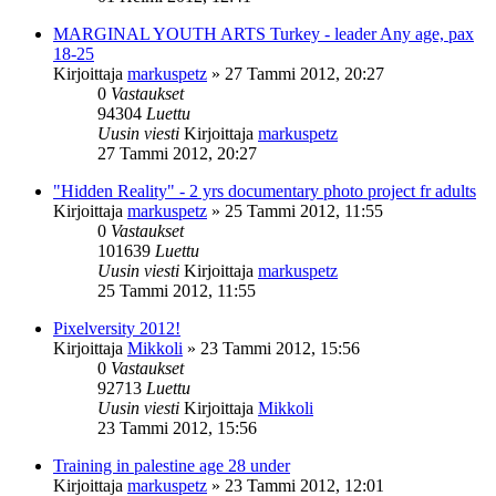
MARGINAL YOUTH ARTS Turkey - leader Any age, pax
18-25
Kirjoittaja
markuspetz
»
27 Tammi 2012, 20:27
0
Vastaukset
94304
Luettu
Uusin viesti
Kirjoittaja
markuspetz
27 Tammi 2012, 20:27
"Hidden Reality" - 2 yrs documentary photo project fr adults
Kirjoittaja
markuspetz
»
25 Tammi 2012, 11:55
0
Vastaukset
101639
Luettu
Uusin viesti
Kirjoittaja
markuspetz
25 Tammi 2012, 11:55
Pixelversity 2012!
Kirjoittaja
Mikkoli
»
23 Tammi 2012, 15:56
0
Vastaukset
92713
Luettu
Uusin viesti
Kirjoittaja
Mikkoli
23 Tammi 2012, 15:56
Training in palestine age 28 under
Kirjoittaja
markuspetz
»
23 Tammi 2012, 12:01