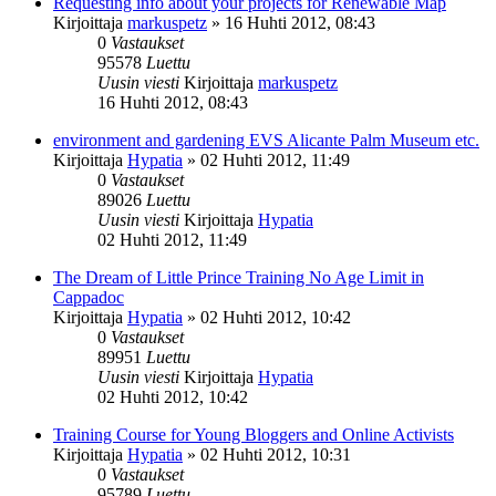
Requesting info about your projects for Renewable Map
Kirjoittaja
markuspetz
»
16 Huhti 2012, 08:43
0
Vastaukset
95578
Luettu
Uusin viesti
Kirjoittaja
markuspetz
16 Huhti 2012, 08:43
environment and gardening EVS Alicante Palm Museum etc.
Kirjoittaja
Hypatia
»
02 Huhti 2012, 11:49
0
Vastaukset
89026
Luettu
Uusin viesti
Kirjoittaja
Hypatia
02 Huhti 2012, 11:49
The Dream of Little Prince Training No Age Limit in
Cappadoc
Kirjoittaja
Hypatia
»
02 Huhti 2012, 10:42
0
Vastaukset
89951
Luettu
Uusin viesti
Kirjoittaja
Hypatia
02 Huhti 2012, 10:42
Training Course for Young Bloggers and Online Activists
Kirjoittaja
Hypatia
»
02 Huhti 2012, 10:31
0
Vastaukset
95789
Luettu