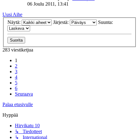
06 Joulu 2011, 13:41
Uusi Aihe
Näytä:
Järjestä:
Suunta:
283 viestiketjua
1
2
3
4
5
6
Seuraava
Palaa etusivulle
Hyppää
Hirvikatu 10
↳ Tiedotteet
↳ International