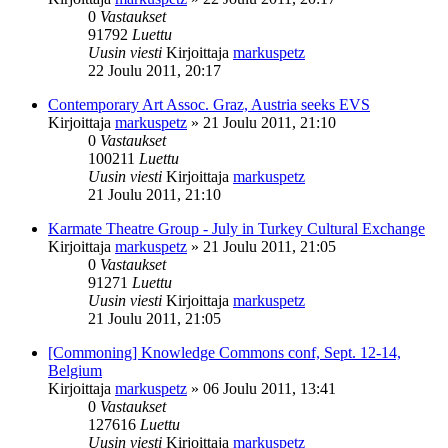
0
Vastaukset
91792
Luettu
Uusin viesti
Kirjoittaja
markuspetz
22 Joulu 2011, 20:17
Contemporary Art Assoc. Graz, Austria seeks EVS
Kirjoittaja
markuspetz
»
21 Joulu 2011, 21:10
0
Vastaukset
100211
Luettu
Uusin viesti
Kirjoittaja
markuspetz
21 Joulu 2011, 21:10
Karmate Theatre Group - July in Turkey Cultural Exchange
Kirjoittaja
markuspetz
»
21 Joulu 2011, 21:05
0
Vastaukset
91271
Luettu
Uusin viesti
Kirjoittaja
markuspetz
21 Joulu 2011, 21:05
[Commoning] Knowledge Commons conf, Sept. 12-14,
Belgium
Kirjoittaja
markuspetz
»
06 Joulu 2011, 13:41
0
Vastaukset
127616
Luettu
Uusin viesti
Kirjoittaja
markuspetz