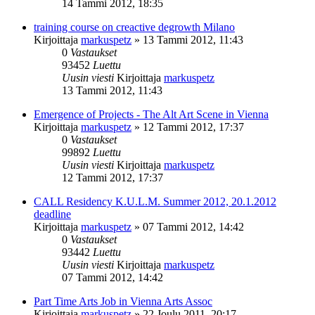
14 Tammi 2012, 18:35
training course on creactive degrowth Milano
Kirjoittaja
markuspetz
»
13 Tammi 2012, 11:43
0
Vastaukset
93452
Luettu
Uusin viesti
Kirjoittaja
markuspetz
13 Tammi 2012, 11:43
Emergence of Projects - The Alt Art Scene in Vienna
Kirjoittaja
markuspetz
»
12 Tammi 2012, 17:37
0
Vastaukset
99892
Luettu
Uusin viesti
Kirjoittaja
markuspetz
12 Tammi 2012, 17:37
CALL Residency K.U.L.M. Summer 2012, 20.1.2012
deadline
Kirjoittaja
markuspetz
»
07 Tammi 2012, 14:42
0
Vastaukset
93442
Luettu
Uusin viesti
Kirjoittaja
markuspetz
07 Tammi 2012, 14:42
Part Time Arts Job in Vienna Arts Assoc
Kirjoittaja
markuspetz
»
22 Joulu 2011, 20:17