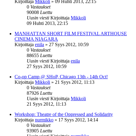
Kirjoittaja
Mikkoli
»
09 Huhti 2013, 22:15
0
Vastaukset
90008
Luettu
Uusin viesti
Kirjoittaja
Mikkoli
09 Huhti 2013, 22:15
MANHATTAN SHORT FILM FESTIVAL ARTHOUSE
CINEMA NIAGARA
Kirjoittaja
enila
»
27 Syys 2012, 10:59
0
Vastaukset
88655
Luettu
Uusin viesti
Kirjoittaja
enila
27 Syys 2012, 10:59
Co-op Camp @ SHoP, Chicago 13th - 14th Oct!
Kirjoittaja
Mikkoli
»
21 Syys 2012, 11:13
0
Vastaukset
87926
Luettu
Uusin viesti
Kirjoittaja
Mikkoli
21 Syys 2012, 11:13
Workshop: Theatre of the Oppressed and Solidarity
Kirjoittaja
nurmikko
»
17 Syys 2012, 14:14
0
Vastaukset
93905
Luettu