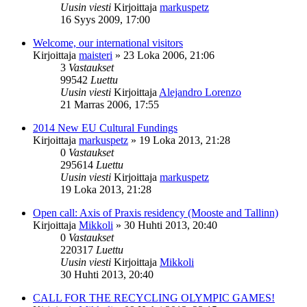
Uusin viesti
Kirjoittaja
markuspetz
16 Syys 2009, 17:00
Welcome, our international visitors
Kirjoittaja
maisteri
»
23 Loka 2006, 21:06
3
Vastaukset
99542
Luettu
Uusin viesti
Kirjoittaja
Alejandro Lorenzo
21 Marras 2006, 17:55
2014 New EU Cultural Fundings
Kirjoittaja
markuspetz
»
19 Loka 2013, 21:28
0
Vastaukset
295614
Luettu
Uusin viesti
Kirjoittaja
markuspetz
19 Loka 2013, 21:28
Open call: Axis of Praxis residency (Mooste and Tallinn)
Kirjoittaja
Mikkoli
»
30 Huhti 2013, 20:40
0
Vastaukset
220317
Luettu
Uusin viesti
Kirjoittaja
Mikkoli
30 Huhti 2013, 20:40
CALL FOR THE RECYCLING OLYMPIC GAMES!