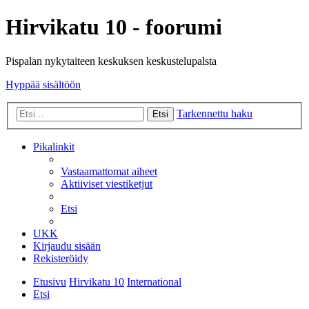
Hirvikatu 10 - foorumi
Pispalan nykytaiteen keskuksen keskustelupalsta
Hyppää sisältöön
Tarkennettu haku
Etsi
Pikalinkit
Vastaamattomat aiheet
Aktiiviset viestiketjut
Etsi
UKK
Kirjaudu sisään
Rekisteröidy
Etusivu
Hirvikatu 10
International
Etsi