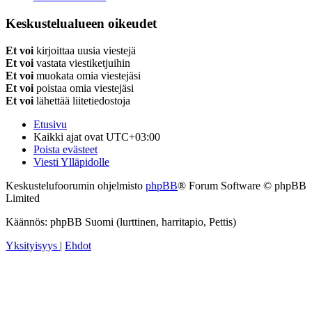
Keskustelualueen oikeudet
Et voi
kirjoittaa uusia viestejä
Et voi
vastata viestiketjuihin
Et voi
muokata omia viestejäsi
Et voi
poistaa omia viestejäsi
Et voi
lähettää liitetiedostoja
Etusivu
Kaikki ajat ovat
UTC+03:00
Poista evästeet
Viesti Ylläpidolle
Keskustelufoorumin ohjelmisto
phpBB
® Forum Software © phpBB
Limited
Käännös: phpBB Suomi (lurttinen, harritapio, Pettis)
Yksityisyys
|
Ehdot