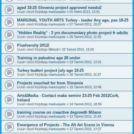
aged 18-25 Slovenia project approved needsä'
Uusin viesti Kirjoittaja
markuspetz
«
01 Helmi 2012, 12:41
MARGINAL YOUTH ARTS Turkey - leader Any age, pax 18-25
Uusin viesti Kirjoittaja
markuspetz
«
27 Tammi 2012, 20:27
"Hidden Reality" - 2 yrs documentary photo project fr adults
Uusin viesti Kirjoittaja
markuspetz
«
25 Tammi 2012, 11:55
Pixelversity 2012!
Uusin viesti Kirjoittaja
Mikkoli
«
23 Tammi 2012, 15:56
Training in palestine age 28 under
Uusin viesti Kirjoittaja
markuspetz
«
23 Tammi 2012, 12:01
Turkey teatteri project july age 18-25
Uusin viesti Kirjoittaja
markuspetz
«
16 Tammi 2012, 11:37
Projects vouched for from Slovenia
Uusin viesti Kirjoittaja
markuspetz
«
15 Tammi 2012, 22:46
Arts&Media - Contact make seminr 23-25 Feb 2012Cork,
Ireland
Uusin viesti Kirjoittaja
markuspetz
«
14 Tammi 2012, 18:35
training course on creactive degrowth Milano
Uusin viesti Kirjoittaja
markuspetz
«
13 Tammi 2012, 11:43
Emergence of Projects - The Alt Art Scene in Vienna
Uusin viesti Kirjoittaja
markuspetz
«
12 Tammi 2012, 17:37