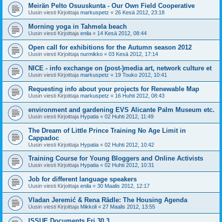
Meirän Pelto Osuuskunta - Our Own Field Cooperative
Uusin viesti Kirjoittaja
markuspetz
«
26 Kesä 2012, 23:18
Morning yoga in Tahmela beach
Uusin viesti Kirjoittaja
enila
«
14 Kesä 2012, 08:44
Open call for exhibitions for the Autumn season 2012
Uusin viesti Kirjoittaja
nurmikko
«
03 Kesä 2012, 17:14
NICE - info exchange on (post-)media art, network culture et
Uusin viesti Kirjoittaja
markuspetz
«
19 Touko 2012, 10:41
Requesting info about your projects for Renewable Map
Uusin viesti Kirjoittaja
markuspetz
«
16 Huhti 2012, 08:43
environment and gardening EVS Alicante Palm Museum etc.
Uusin viesti Kirjoittaja
Hypatia
«
02 Huhti 2012, 11:49
The Dream of Little Prince Training No Age Limit in
Cappadoc
Uusin viesti Kirjoittaja
Hypatia
«
02 Huhti 2012, 10:42
Training Course for Young Bloggers and Online Activists
Uusin viesti Kirjoittaja
Hypatia
«
02 Huhti 2012, 10:31
Job for different language speakers
Uusin viesti Kirjoittaja
enila
«
30 Maalis 2012, 12:17
Vladan Jeremić & Rena Rädle: The Housing Agenda
Uusin viesti Kirjoittaja
Mikkoli
«
27 Maalis 2012, 13:55
ISSUE Documents Fri 30.3.