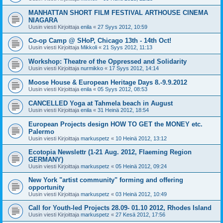
MANHATTAN SHORT FILM FESTIVAL ARTHOUSE CINEMA
NIAGARA
Uusin viesti Kirjoittaja
enila
«
27 Syys 2012, 10:59
Co-op Camp @ SHoP, Chicago 13th - 14th Oct!
Uusin viesti Kirjoittaja
Mikkoli
«
21 Syys 2012, 11:13
Workshop: Theatre of the Oppressed and Solidarity
Uusin viesti Kirjoittaja
nurmikko
«
17 Syys 2012, 14:14
Moose House & European Heritage Days 8.-9.9.2012
Uusin viesti Kirjoittaja
enila
«
05 Syys 2012, 08:53
CANCELLED Yoga at Tahmela beach in August
Uusin viesti Kirjoittaja
enila
«
31 Heinä 2012, 18:54
European Projects design HOW TO GET the MONEY etc.
Palermo
Uusin viesti Kirjoittaja
markuspetz
«
10 Heinä 2012, 13:12
Ecotopia Newslettr (1-21 Aug. 2012, Flaeming Region
GERMANY)
Uusin viesti Kirjoittaja
markuspetz
«
05 Heinä 2012, 09:24
New York "artist community" forming and offering
opportunity
Uusin viesti Kirjoittaja
markuspetz
«
03 Heinä 2012, 10:49
Call for Youth-led Projects 28.09- 01.10 2012, Rhodes Island
Uusin viesti Kirjoittaja
markuspetz
«
27 Kesä 2012, 17:56