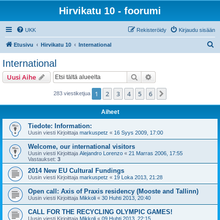
Hirvikatu 10 - foorumi
UKK
Rekisteröidy
Kirjaudu sisään
E
Etusivu
Hirvikatu 10
International
t
International
s
Etsi
Tarkennettu haku
Uusi Aihe
i
1
2
3
4
5
6
Seuraava
283 viestiketjua
Aiheet
Tiedote: Information:
Uusin viesti Kirjoittaja
markuspetz
«
16 Syys 2009, 17:00
Welcome, our international visitors
Uusin viesti Kirjoittaja
Alejandro Lorenzo
«
21 Marras 2006, 17:55
Vastaukset:
3
2014 New EU Cultural Fundings
Uusin viesti Kirjoittaja
markuspetz
«
19 Loka 2013, 21:28
Open call: Axis of Praxis residency (Mooste and Tallinn)
Uusin viesti Kirjoittaja
Mikkoli
«
30 Huhti 2013, 20:40
CALL FOR THE RECYCLING OLYMPIC GAMES!
Uusin viesti Kirjoittaja
Mikkoli
«
09 Huhti 2013, 22:15