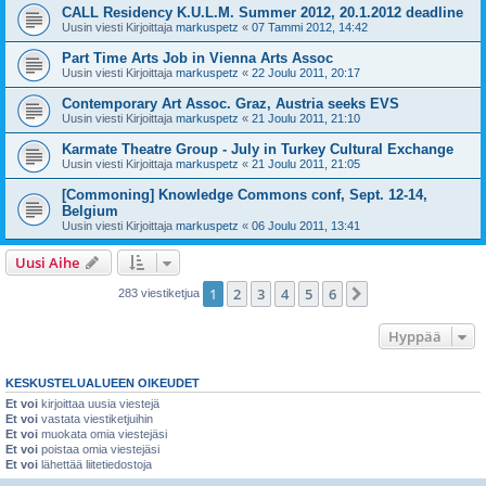
CALL Residency K.U.L.M. Summer 2012, 20.1.2012 deadline
Uusin viesti Kirjoittaja
markuspetz
«
07 Tammi 2012, 14:42
Part Time Arts Job in Vienna Arts Assoc
Uusin viesti Kirjoittaja
markuspetz
«
22 Joulu 2011, 20:17
Contemporary Art Assoc. Graz, Austria seeks EVS
Uusin viesti Kirjoittaja
markuspetz
«
21 Joulu 2011, 21:10
Karmate Theatre Group - July in Turkey Cultural Exchange
Uusin viesti Kirjoittaja
markuspetz
«
21 Joulu 2011, 21:05
[Commoning] Knowledge Commons conf, Sept. 12-14,
Belgium
Uusin viesti Kirjoittaja
markuspetz
«
06 Joulu 2011, 13:41
Uusi Aihe
1
2
3
4
5
6
Seuraava
283 viestiketjua
Hyppää
KESKUSTELUALUEEN OIKEUDET
Et voi
kirjoittaa uusia viestejä
Et voi
vastata viestiketjuihin
Et voi
muokata omia viestejäsi
Et voi
poistaa omia viestejäsi
Et voi
lähettää liitetiedostoja