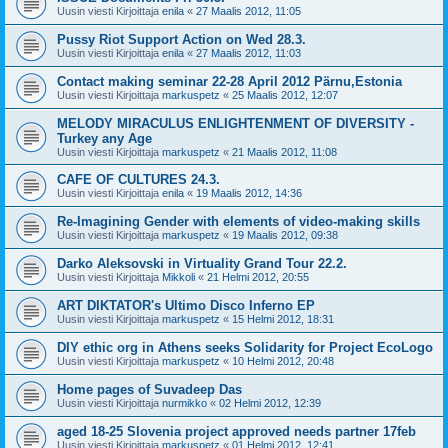
Uusin viesti Kirjoittaja
enila
«
27 Maalis 2012, 11:05
Pussy Riot Support Action on Wed 28.3.
Uusin viesti Kirjoittaja
enila
«
27 Maalis 2012, 11:03
Contact making seminar 22-28 April 2012 Pärnu,Estonia
Uusin viesti Kirjoittaja
markuspetz
«
25 Maalis 2012, 12:07
MELODY MIRACULUS ENLIGHTENMENT OF DIVERSITY -
Turkey any Age
Uusin viesti Kirjoittaja
markuspetz
«
21 Maalis 2012, 11:08
CAFE OF CULTURES 24.3.
Uusin viesti Kirjoittaja
enila
«
19 Maalis 2012, 14:36
Re-Imagining Gender with elements of video-making skills
Uusin viesti Kirjoittaja
markuspetz
«
19 Maalis 2012, 09:38
Darko Aleksovski in Virtuality Grand Tour 22.2.
Uusin viesti Kirjoittaja
Mikkoli
«
21 Helmi 2012, 20:55
ART DIKTATOR's Ultimo Disco Inferno EP
Uusin viesti Kirjoittaja
markuspetz
«
15 Helmi 2012, 18:31
DIY ethic org in Athens seeks Solidarity for Project EcoLogo
Uusin viesti Kirjoittaja
markuspetz
«
10 Helmi 2012, 20:48
Home pages of Suvadeep Das
Uusin viesti Kirjoittaja
nurmikko
«
02 Helmi 2012, 12:39
aged 18-25 Slovenia project approved needs partner 17feb
Uusin viesti Kirjoittaja
markuspetz
«
01 Helmi 2012, 12:41