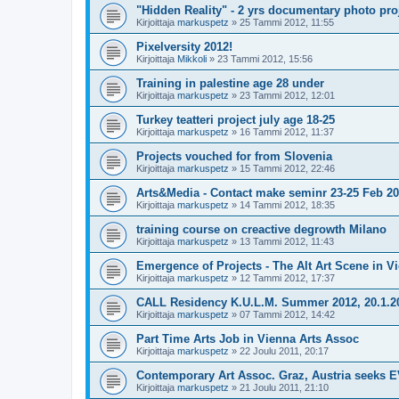
"Hidden Reality" - 2 yrs documentary photo proj
Kirjoittaja
markuspetz
»
25 Tammi 2012, 11:55
Pixelversity 2012!
Kirjoittaja
Mikkoli
»
23 Tammi 2012, 15:56
Training in palestine age 28 under
Kirjoittaja
markuspetz
»
23 Tammi 2012, 12:01
Turkey teatteri project july age 18-25
Kirjoittaja
markuspetz
»
16 Tammi 2012, 11:37
Projects vouched for from Slovenia
Kirjoittaja
markuspetz
»
15 Tammi 2012, 22:46
Arts&Media - Contact make seminr 23-25 Feb 20
Kirjoittaja
markuspetz
»
14 Tammi 2012, 18:35
training course on creactive degrowth Milano
Kirjoittaja
markuspetz
»
13 Tammi 2012, 11:43
Emergence of Projects - The Alt Art Scene in V
Kirjoittaja
markuspetz
»
12 Tammi 2012, 17:37
CALL Residency K.U.L.M. Summer 2012, 20.1.2
Kirjoittaja
markuspetz
»
07 Tammi 2012, 14:42
Part Time Arts Job in Vienna Arts Assoc
Kirjoittaja
markuspetz
»
22 Joulu 2011, 20:17
Contemporary Art Assoc. Graz, Austria seeks 
Kirjoittaja
markuspetz
»
21 Joulu 2011, 21:10