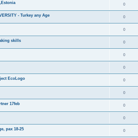
,Estonia
0
RSITY - Turkey any Age
0
0
king skills
0
0
0
oject EcoLogo
0
0
tner 17feb
0
0
e, pax 18-25
0