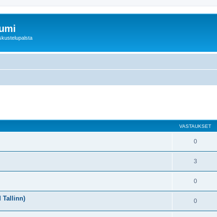
rumi
skustelupalsta
nettu haku
VASTAUKSET
0
3
0
 Tallinn)
0