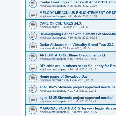
Contact making seminar 22-28 April 2012 Pärnu
Kirjoittaja
markuspetz
»
25 Maalis 2012, 12:07
MELODY MIRACULUS ENLIGHTENMENT OF DIVE
Kirjoittaja
markuspetz
»
21 Maalis 2012, 11:08
CAFE OF CULTURES 24.3.
Kirjoittaja
enila
»
19 Maalis 2012, 14:36
Re-Imagining Gender with elements of video-ma
Kirjoittaja
markuspetz
»
19 Maalis 2012, 09:38
Darko Aleksovski in Virtuality Grand Tour 22.2.
Kirjoittaja
Mikkoli
»
21 Helmi 2012, 20:55
ART DIKTATOR's Ultimo Disco Inferno EP
Kirjoittaja
markuspetz
»
15 Helmi 2012, 18:31
DIY ethic org in Athens seeks Solidarity for Pr
Kirjoittaja
markuspetz
»
10 Helmi 2012, 20:48
Home pages of Suvadeep Das
Kirjoittaja
nurmikko
»
02 Helmi 2012, 12:39
aged 18-25 Slovenia project approved needs par
Kirjoittaja
markuspetz
»
01 Helmi 2012, 12:41
aged 18-25 Slovenia project approved needsä'
Kirjoittaja
markuspetz
»
01 Helmi 2012, 12:41
MARGINAL YOUTH ARTS Turkey - leader Any ag
Kirjoittaja
markuspetz
»
27 Tammi 2012, 20:27