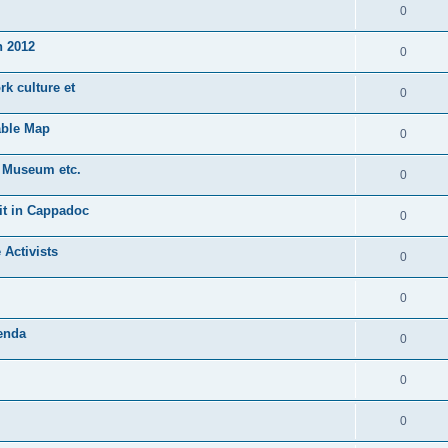
0
n 2012
0
rk culture et
0
able Map
0
 Museum etc.
0
it in Cappadoc
0
 Activists
0
0
enda
0
0
0