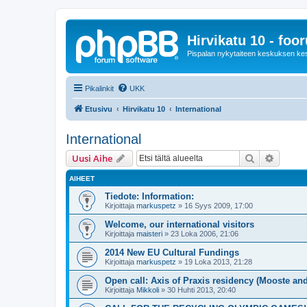
Hirvikatu 10 - foo
Pispalan nykytaiteen keskuksen ke
Pikalinkit
UKK
Etusivu
Hirvikatu 10
International
International
Etsi
Tarken
Uusi Aihe
AIHEET
Tiedote: Information:
Kirjoittaja
markuspetz
»
16 Syys 2009, 17:00
Welcome, our international visitors
Kirjoittaja
maisteri
»
23 Loka 2006, 21:06
2014 New EU Cultural Fundings
Kirjoittaja
markuspetz
»
19 Loka 2013, 21:28
Open call: Axis of Praxis residency (Mooste and
Kirjoittaja
Mikkoli
»
30 Huhti 2013, 20:40