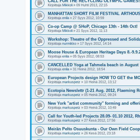
CALL FOR THE RECYCLING OLYMPIC GAMES!
Kirjoittaja
Mikkoli
»
09 Huhti 2013, 22:15
MANHATTAN SHORT FILM FESTIVAL ARTHOU
Kirjoittaja
enila
»
27 Syys 2012, 10:59
Co-op Camp @ SHoP, Chicago 13th - 14th Oct!
Kirjoittaja
Mikkoli
»
21 Syys 2012, 11:13
Workshop: Theatre of the Oppressed and Solida
Kirjoittaja
nurmikko
»
17 Syys 2012, 14:14
Moose House & European Heritage Days 8.-9.9.
Kirjoittaja
enila
»
05 Syys 2012, 08:53
CANCELLED Yoga at Tahmela beach in August
Kirjoittaja
enila
»
31 Heinä 2012, 18:54
European Projects design HOW TO GET the MO
Kirjoittaja
markuspetz
»
10 Heinä 2012, 13:12
Ecotopia Newslettr (1-21 Aug. 2012, Flaeming
Kirjoittaja
markuspetz
»
05 Heinä 2012, 09:24
New York "artist community" forming and offer
Kirjoittaja
markuspetz
»
03 Heinä 2012, 10:49
Call for Youth-led Projects 28.09- 01.10 2012, R
Kirjoittaja
markuspetz
»
27 Kesä 2012, 17:56
Meirän Pelto Osuuskunta - Our Own Field Coop
Kirjoittaja
markuspetz
»
26 Kesä 2012, 23:18