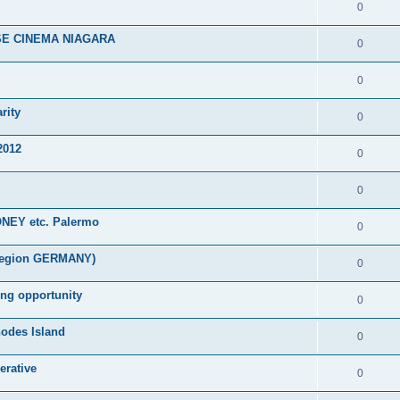
0
SE CINEMA NIAGARA
0
0
rity
0
2012
0
0
NEY etc. Palermo
0
 Region GERMANY)
0
ing opportunity
0
hodes Island
0
erative
0