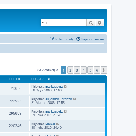
Etsi
Tarkennettu haku
Rekisteröidy
Kirjaudu sisään
1
2
3
4
5
6
Seuraava
283 viestiketjua
LUETTU
UUSIN VIESTI
Kirjoittaja
markuspetz
71352
16 Syys 2009, 17:00
Kirjoittaja
Alejandro Lorenzo
99589
21 Marras 2006, 17:55
Kirjoittaja
markuspetz
295698
19 Loka 2013, 21:28
Kirjoittaja
Mikkoli
220346
30 Huhti 2013, 20:40