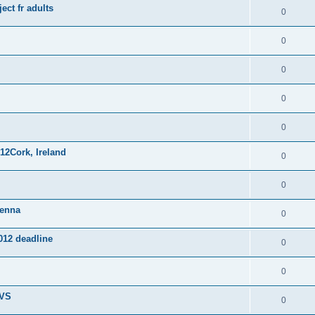
ect fr adults
0
0
0
0
0
12Cork, Ireland
0
0
ienna
0
012 deadline
0
0
EVS
0