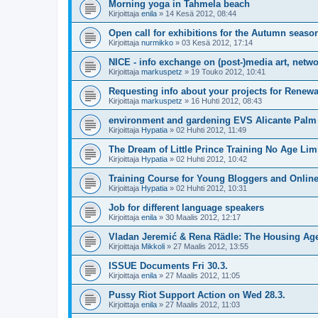
Morning yoga in Tahmela beach
Kirjoittaja
enila
»
14 Kesä 2012, 08:44
Open call for exhibitions for the Autumn seaso
Kirjoittaja
nurmikko
»
03 Kesä 2012, 17:14
NICE - info exchange on (post-)media art, netwo
Kirjoittaja
markuspetz
»
19 Touko 2012, 10:41
Requesting info about your projects for Renew
Kirjoittaja
markuspetz
»
16 Huhti 2012, 08:43
environment and gardening EVS Alicante Palm
Kirjoittaja
Hypatia
»
02 Huhti 2012, 11:49
The Dream of Little Prince Training No Age Lim
Kirjoittaja
Hypatia
»
02 Huhti 2012, 10:42
Training Course for Young Bloggers and Online
Kirjoittaja
Hypatia
»
02 Huhti 2012, 10:31
Job for different language speakers
Kirjoittaja
enila
»
30 Maalis 2012, 12:17
Vladan Jeremić & Rena Rädle: The Housing Ag
Kirjoittaja
Mikkoli
»
27 Maalis 2012, 13:55
ISSUE Documents Fri 30.3.
Kirjoittaja
enila
»
27 Maalis 2012, 11:05
Pussy Riot Support Action on Wed 28.3.
Kirjoittaja
enila
»
27 Maalis 2012, 11:03