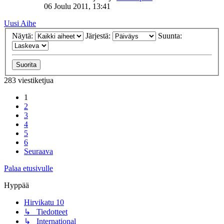
06 Joulu 2011, 13:41
Uusi Aihe
Näytä:
Järjestä:
Suunta:
283 viestiketjua
1
2
3
4
5
6
Seuraava
Palaa etusivulle
Hyppää
Hirvikatu 10
↳ Tiedotteet
↳ International