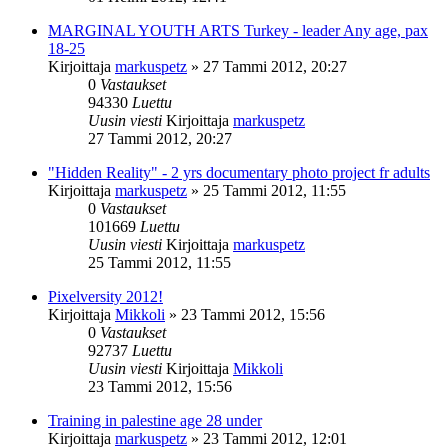
MARGINAL YOUTH ARTS Turkey - leader Any age, pax
18-25
Kirjoittaja
markuspetz
»
27 Tammi 2012, 20:27
0
Vastaukset
94330
Luettu
Uusin viesti
Kirjoittaja
markuspetz
27 Tammi 2012, 20:27
"Hidden Reality" - 2 yrs documentary photo project fr adults
Kirjoittaja
markuspetz
»
25 Tammi 2012, 11:55
0
Vastaukset
101669
Luettu
Uusin viesti
Kirjoittaja
markuspetz
25 Tammi 2012, 11:55
Pixelversity 2012!
Kirjoittaja
Mikkoli
»
23 Tammi 2012, 15:56
0
Vastaukset
92737
Luettu
Uusin viesti
Kirjoittaja
Mikkoli
23 Tammi 2012, 15:56
Training in palestine age 28 under
Kirjoittaja
markuspetz
»
23 Tammi 2012, 12:01