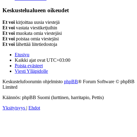
Keskustelualueen oikeudet
Et voi
kirjoittaa uusia viestejä
Et voi
vastata viestiketjuihin
Et voi
muokata omia viestejäsi
Et voi
poistaa omia viestejäsi
Et voi
lähettää liitetiedostoja
Etusivu
Kaikki ajat ovat
UTC+03:00
Poista evästeet
Viesti Ylläpidolle
Keskustelufoorumin ohjelmisto
phpBB
® Forum Software © phpBB
Limited
Käännös: phpBB Suomi (lurttinen, harritapio, Pettis)
Yksityisyys
|
Ehdot