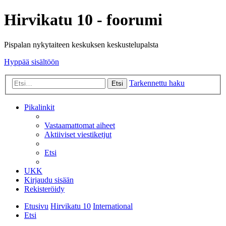
Hirvikatu 10 - foorumi
Pispalan nykytaiteen keskuksen keskustelupalsta
Hyppää sisältöön
Tarkennettu haku
Etsi
Pikalinkit
Vastaamattomat aiheet
Aktiiviset viestiketjut
Etsi
UKK
Kirjaudu sisään
Rekisteröidy
Etusivu
Hirvikatu 10
International
Etsi