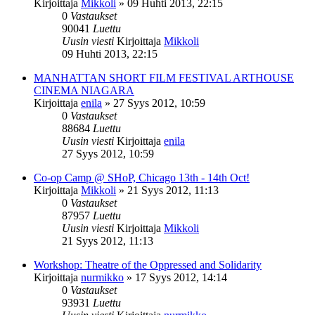
Kirjoittaja
Mikkoli
»
09 Huhti 2013, 22:15
0
Vastaukset
90041
Luettu
Uusin viesti
Kirjoittaja
Mikkoli
09 Huhti 2013, 22:15
MANHATTAN SHORT FILM FESTIVAL ARTHOUSE
CINEMA NIAGARA
Kirjoittaja
enila
»
27 Syys 2012, 10:59
0
Vastaukset
88684
Luettu
Uusin viesti
Kirjoittaja
enila
27 Syys 2012, 10:59
Co-op Camp @ SHoP, Chicago 13th - 14th Oct!
Kirjoittaja
Mikkoli
»
21 Syys 2012, 11:13
0
Vastaukset
87957
Luettu
Uusin viesti
Kirjoittaja
Mikkoli
21 Syys 2012, 11:13
Workshop: Theatre of the Oppressed and Solidarity
Kirjoittaja
nurmikko
»
17 Syys 2012, 14:14
0
Vastaukset
93931
Luettu