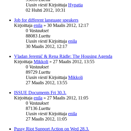
Uusin viesti
Kirjoittaja
Hypatia
02 Huhti 2012, 10:31
Job for different language speakers
Kirjoittaja
enila
»
30 Maalis 2012, 12:17
0
Vastaukset
88083
Luettu
Uusin viesti
Kirjoittaja
enila
30 Maalis 2012, 12:17
Vladan Jeremić & Rena Rädle: The Housing Agenda
Kirjoittaja
Mikkoli
»
27 Maalis 2012, 13:55
0
Vastaukset
89729
Luettu
Uusin viesti
Kirjoittaja
Mikkoli
27 Maalis 2012, 13:55
ISSUE Documents Fri 30.3.
Kirjoittaja
enila
»
27 Maalis 2012, 11:05
0
Vastaukset
87136
Luettu
Uusin viesti
Kirjoittaja
enila
27 Maalis 2012, 11:05
Pussy Riot Support Action on Wed 28.3.