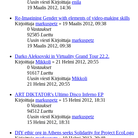
Uusin viesti
Kirjoittaja
enila
19 Maalis 2012, 14:36
Re-Imagining Gender with elements of video-making skills
Kirjoittaja
markuspetz
»
19 Maalis 2012, 09:38
0
Vastaukset
92585
Luettu
Uusin viesti
Kirjoittaja
markuspetz
19 Maalis 2012, 09:38
Darko Aleksovski in Virtuality Grand Tour 22.2.
Kirjoittaja
Mikkoli
»
21 Helmi 2012, 20:55
0
Vastaukset
91617
Luettu
Uusin viesti
Kirjoittaja
Mikkoli
21 Helmi 2012, 20:55
ART DIKTATOR's Ultimo Disco Inferno EP
Kirjoittaja
markuspetz
»
15 Helmi 2012, 18:31
0
Vastaukset
94512
Luettu
Uusin viesti
Kirjoittaja
markuspetz
15 Helmi 2012, 18:31
DIY ethic org in Athens seeks Solidarity for Project EcoLogo