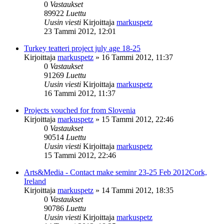
0
Vastaukset
89922
Luettu
Uusin viesti
Kirjoittaja
markuspetz
23 Tammi 2012, 12:01
Turkey teatteri project july age 18-25
Kirjoittaja
markuspetz
»
16 Tammi 2012, 11:37
0
Vastaukset
91269
Luettu
Uusin viesti
Kirjoittaja
markuspetz
16 Tammi 2012, 11:37
Projects vouched for from Slovenia
Kirjoittaja
markuspetz
»
15 Tammi 2012, 22:46
0
Vastaukset
90514
Luettu
Uusin viesti
Kirjoittaja
markuspetz
15 Tammi 2012, 22:46
Arts&Media - Contact make seminr 23-25 Feb 2012Cork,
Ireland
Kirjoittaja
markuspetz
»
14 Tammi 2012, 18:35
0
Vastaukset
90786
Luettu
Uusin viesti
Kirjoittaja
markuspetz