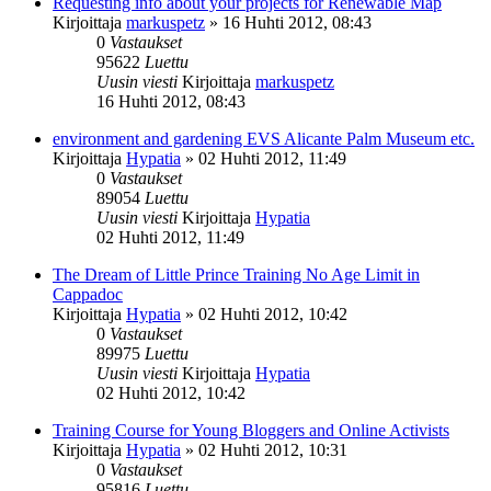
Requesting info about your projects for Renewable Map
Kirjoittaja
markuspetz
»
16 Huhti 2012, 08:43
0
Vastaukset
95622
Luettu
Uusin viesti
Kirjoittaja
markuspetz
16 Huhti 2012, 08:43
environment and gardening EVS Alicante Palm Museum etc.
Kirjoittaja
Hypatia
»
02 Huhti 2012, 11:49
0
Vastaukset
89054
Luettu
Uusin viesti
Kirjoittaja
Hypatia
02 Huhti 2012, 11:49
The Dream of Little Prince Training No Age Limit in
Cappadoc
Kirjoittaja
Hypatia
»
02 Huhti 2012, 10:42
0
Vastaukset
89975
Luettu
Uusin viesti
Kirjoittaja
Hypatia
02 Huhti 2012, 10:42
Training Course for Young Bloggers and Online Activists
Kirjoittaja
Hypatia
»
02 Huhti 2012, 10:31
0
Vastaukset
95816
Luettu