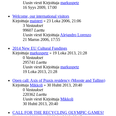
Uusin viesti
Kirjoittaja
markuspetz
16 Syys 2009, 17:00
Welcome, our international visitors
Kirjoittaja
maisteri
»
23 Loka 2006, 21:06
3
Vastaukset
99607
Luettu
Uusin viesti
Kirjoittaja
Alejandro Lorenzo
21 Marras 2006, 17:55
2014 New EU Cultural Fundings
Kirjoittaja
markuspetz
»
19 Loka 2013, 21:28
0
Vastaukset
295741
Luettu
Uusin viesti
Kirjoittaja
markuspetz
19 Loka 2013, 21:28
Open call: Axis of Praxis residency (Mooste and Tallinn)
Kirjoittaja
Mikkoli
»
30 Huhti 2013, 20:40
0
Vastaukset
220362
Luettu
Uusin viesti
Kirjoittaja
Mikkoli
30 Huhti 2013, 20:40
CALL FOR THE RECYCLING OLYMPIC GAMES!