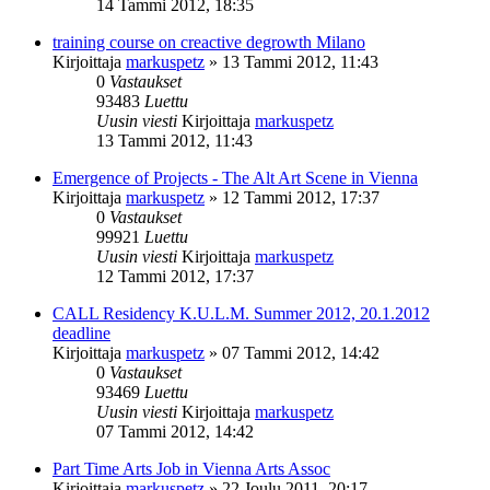
14 Tammi 2012, 18:35
training course on creactive degrowth Milano
Kirjoittaja
markuspetz
»
13 Tammi 2012, 11:43
0
Vastaukset
93483
Luettu
Uusin viesti
Kirjoittaja
markuspetz
13 Tammi 2012, 11:43
Emergence of Projects - The Alt Art Scene in Vienna
Kirjoittaja
markuspetz
»
12 Tammi 2012, 17:37
0
Vastaukset
99921
Luettu
Uusin viesti
Kirjoittaja
markuspetz
12 Tammi 2012, 17:37
CALL Residency K.U.L.M. Summer 2012, 20.1.2012
deadline
Kirjoittaja
markuspetz
»
07 Tammi 2012, 14:42
0
Vastaukset
93469
Luettu
Uusin viesti
Kirjoittaja
markuspetz
07 Tammi 2012, 14:42
Part Time Arts Job in Vienna Arts Assoc
Kirjoittaja
markuspetz
»
22 Joulu 2011, 20:17