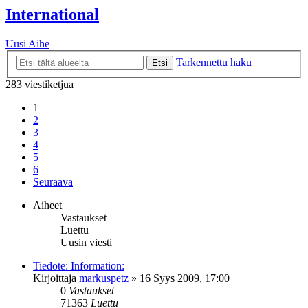
International
Uusi Aihe
Tarkennettu haku
Etsi
283 viestiketjua
1
2
3
4
5
6
Seuraava
Aiheet
Vastaukset
Luettu
Uusin viesti
Tiedote: Information:
Kirjoittaja
markuspetz
»
16 Syys 2009, 17:00
0
Vastaukset
71363
Luettu