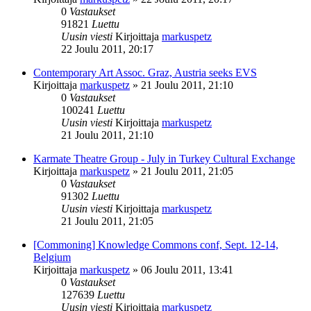
0
Vastaukset
91821
Luettu
Uusin viesti
Kirjoittaja
markuspetz
22 Joulu 2011, 20:17
Contemporary Art Assoc. Graz, Austria seeks EVS
Kirjoittaja
markuspetz
»
21 Joulu 2011, 21:10
0
Vastaukset
100241
Luettu
Uusin viesti
Kirjoittaja
markuspetz
21 Joulu 2011, 21:10
Karmate Theatre Group - July in Turkey Cultural Exchange
Kirjoittaja
markuspetz
»
21 Joulu 2011, 21:05
0
Vastaukset
91302
Luettu
Uusin viesti
Kirjoittaja
markuspetz
21 Joulu 2011, 21:05
[Commoning] Knowledge Commons conf, Sept. 12-14,
Belgium
Kirjoittaja
markuspetz
»
06 Joulu 2011, 13:41
0
Vastaukset
127639
Luettu
Uusin viesti
Kirjoittaja
markuspetz