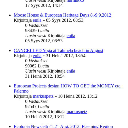
Uusin viesti
Kirjoittaja
nurmikko
17 Syys 2012, 14:14
Moose House & European Heritage Days 8.-9.9.2012
Kirjoittaja
enila
»
05 Syys 2012, 08:53
0
Vastaukset
93439
Luettu
Uusin viesti
Kirjoittaja
enila
05 Syys 2012, 08:53
CANCELLED Yoga at Tahmela beach in August
Kirjoittaja
enila
»
31 Heinä 2012, 18:54
0
Vastaukset
90062
Luettu
Uusin viesti
Kirjoittaja
enila
31 Heinä 2012, 18:54
European Projects design HOW TO GET the MONEY etc.
Palermo
Kirjoittaja
markuspetz
»
10 Heinä 2012, 13:12
0
Vastaukset
92547
Luettu
Uusin viesti
Kirjoittaja
markuspetz
10 Heinä 2012, 13:12
Ecotopia Newslettr (1-21 Aug. 2012, Flaeming Region