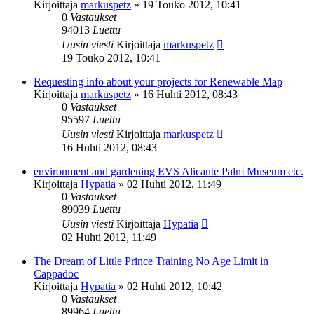
Kirjoittaja
markuspetz
»
19 Touko 2012, 10:41
0
Vastaukset
94013
Luettu
Uusin viesti
Kirjoittaja
markuspetz
19 Touko 2012, 10:41
Requesting info about your projects for Renewable Map
Kirjoittaja
markuspetz
»
16 Huhti 2012, 08:43
0
Vastaukset
95597
Luettu
Uusin viesti
Kirjoittaja
markuspetz
16 Huhti 2012, 08:43
environment and gardening EVS Alicante Palm Museum etc.
Kirjoittaja
Hypatia
»
02 Huhti 2012, 11:49
0
Vastaukset
89039
Luettu
Uusin viesti
Kirjoittaja
Hypatia
02 Huhti 2012, 11:49
The Dream of Little Prince Training No Age Limit in
Cappadoc
Kirjoittaja
Hypatia
»
02 Huhti 2012, 10:42
0
Vastaukset
89964
Luettu