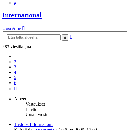
Etsi
International
Uusi Aihe
Tarkennettu
Etsi
haku
283 viestiketjua
1
2
3
4
5
6
Seuraava
Aiheet
Vastaukset
Luettu
Uusin viesti
Tiedote: Information:
Kirjoittaja
markuspetz
»
16 Syys 2009, 17:00