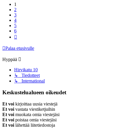
1
2
3
4
5
6
Seuraava
Palaa etusivulle
Hyppää
Hirvikatu 10
↳ Tiedotteet
↳ International
Keskustelualueen oikeudet
Et voi
kirjoittaa uusia viestejä
Et voi
vastata viestiketjuihin
Et voi
muokata omia viestejäsi
Et voi
poistaa omia viestejäsi
Et voi
lähettää liitetiedostoja