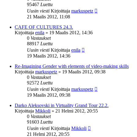
95467
Luettu
Uusin viesti
Kirjoittaja
markuspetz
21 Maalis 2012, 11:08
CAFE OF CULTURES 24.3.
Kirjoittaja
enila
»
19 Maalis 2012, 14:36
0
Vastaukset
88917
Luettu
Uusin viesti
Kirjoittaja
enila
19 Maalis 2012, 14:36
Re-Imagining Gender with elements of video-making skills
Kirjoittaja
markuspetz
»
19 Maalis 2012, 09:38
0
Vastaukset
92572
Luettu
Uusin viesti
Kirjoittaja
markuspetz
19 Maalis 2012, 09:38
Darko Aleksovski in Virtuality Grand Tour 22.2.
Kirjoittaja
Mikkoli
»
21 Helmi 2012, 20:55
0
Vastaukset
91603
Luettu
Uusin viesti
Kirjoittaja
Mikkoli
21 Helmi 2012, 20:55