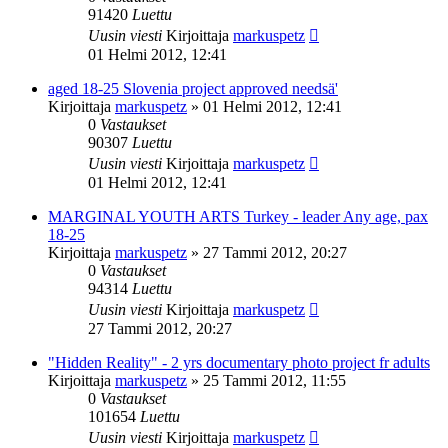
91420
Luettu
Uusin viesti
Kirjoittaja
markuspetz
01 Helmi 2012, 12:41
aged 18-25 Slovenia project approved needsä'
Kirjoittaja
markuspetz
»
01 Helmi 2012, 12:41
0
Vastaukset
90307
Luettu
Uusin viesti
Kirjoittaja
markuspetz
01 Helmi 2012, 12:41
MARGINAL YOUTH ARTS Turkey - leader Any age, pax
18-25
Kirjoittaja
markuspetz
»
27 Tammi 2012, 20:27
0
Vastaukset
94314
Luettu
Uusin viesti
Kirjoittaja
markuspetz
27 Tammi 2012, 20:27
"Hidden Reality" - 2 yrs documentary photo project fr adults
Kirjoittaja
markuspetz
»
25 Tammi 2012, 11:55
0
Vastaukset
101654
Luettu
Uusin viesti
Kirjoittaja
markuspetz