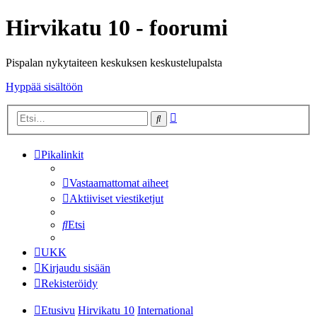
Hirvikatu 10 - foorumi
Pispalan nykytaiteen keskuksen keskustelupalsta
Hyppää sisältöön
Tarkennettu
Etsi
haku
Pikalinkit
Vastaamattomat aiheet
Aktiiviset viestiketjut
Etsi
UKK
Kirjaudu sisään
Rekisteröidy
Etusivu
Hirvikatu 10
International