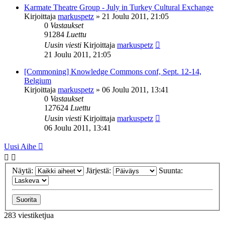
Karmate Theatre Group - July in Turkey Cultural Exchange
Kirjoittaja
markuspetz
»
21 Joulu 2011, 21:05
0
Vastaukset
91284
Luettu
Uusin viesti
Kirjoittaja
markuspetz
21 Joulu 2011, 21:05
[Commoning] Knowledge Commons conf, Sept. 12-14,
Belgium
Kirjoittaja
markuspetz
»
06 Joulu 2011, 13:41
0
Vastaukset
127624
Luettu
Uusin viesti
Kirjoittaja
markuspetz
06 Joulu 2011, 13:41
Uusi Aihe
Näytä:
Järjestä:
Suunta:
283 viestiketjua