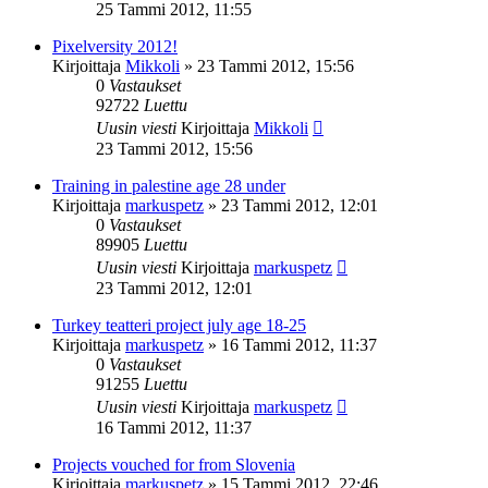
25 Tammi 2012, 11:55
Pixelversity 2012!
Kirjoittaja
Mikkoli
»
23 Tammi 2012, 15:56
0
Vastaukset
92722
Luettu
Uusin viesti
Kirjoittaja
Mikkoli
23 Tammi 2012, 15:56
Training in palestine age 28 under
Kirjoittaja
markuspetz
»
23 Tammi 2012, 12:01
0
Vastaukset
89905
Luettu
Uusin viesti
Kirjoittaja
markuspetz
23 Tammi 2012, 12:01
Turkey teatteri project july age 18-25
Kirjoittaja
markuspetz
»
16 Tammi 2012, 11:37
0
Vastaukset
91255
Luettu
Uusin viesti
Kirjoittaja
markuspetz
16 Tammi 2012, 11:37
Projects vouched for from Slovenia
Kirjoittaja
markuspetz
»
15 Tammi 2012, 22:46