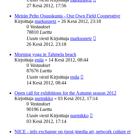
27 Kesä 2012, 17:56
Meirän Pelto Osuuskunta - Our Own Field Cooperative
Kirjoittaja
markuspetz
»
26 Kesä 2012, 23:18
0
Vastaukset
78810
Luettu
Uusin viesti
Kirjoittaja
markuspetz
26 Kesä 2012, 23:18
Morning yoga in Tahmela beach
Kirjoittaja
enila
»
14 Kesä 2012, 08:44
0
Vastaukset
87676
Luettu
Uusin viesti
Kirjoittaja
enila
14 Kesä 2012, 08:44
Open call for exhibitions for the Autumn season 2012
Kirjoittaja
nurmikko
»
03 Kesä 2012, 17:14
0
Vastaukset
90196
Luettu
Uusin viesti
Kirjoittaja
nurmikko
03 Kesä 2012, 17:14
NICE - info exchange on (post-)media art, network culture et