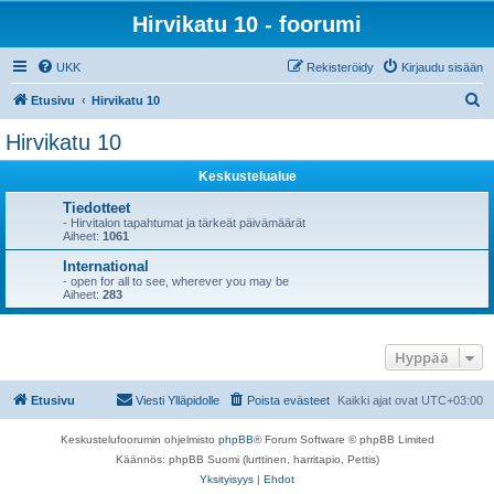
Hirvikatu 10 - foorumi
UKK
Rekisteröidy
Kirjaudu sisään
E
Etusivu
Hirvikatu 10
t
Hirvikatu 10
s
Keskustelualue
i
Tiedotteet
- Hirvitalon tapahtumat ja tärkeät päivämäärät
Aiheet:
1061
International
- open for all to see, wherever you may be
Aiheet:
283
Hyppää
Etusivu
Viesti Ylläpidolle
Poista evästeet
Kaikki ajat ovat
UTC+03:00
Keskustelufoorumin ohjelmisto
phpBB
® Forum Software © phpBB Limited
Käännös: phpBB Suomi (lurttinen, harritapio, Pettis)
Yksityisyys
|
Ehdot