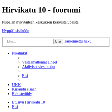
Hirvikatu 10 - foorumi
Pispalan nykytaiteen keskuksen keskustelupalsta
Hyppää sisältöön
Tarkennettu haku
Etsi
Pikalinkit
Vastaamattomat aiheet
Aktiiviset viestiketjut
Etsi
UKK
Kirjaudu sisään
Rekisteröidy
Etusivu
Hirvikatu 10
Etsi