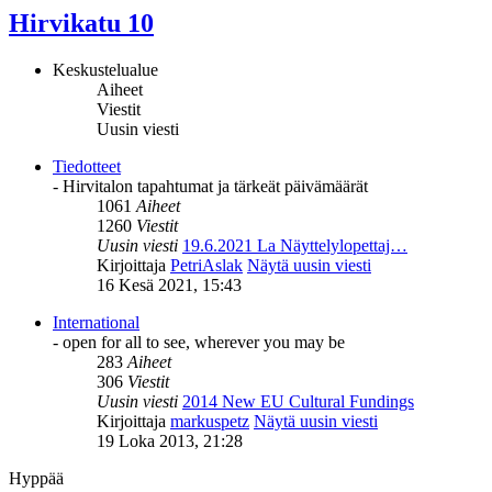
Hirvikatu 10
Keskustelualue
Aiheet
Viestit
Uusin viesti
Tiedotteet
- Hirvitalon tapahtumat ja tärkeät päivämäärät
1061
Aiheet
1260
Viestit
Uusin viesti
19.6.2021 La Näyttelylopettaj…
Kirjoittaja
PetriAslak
Näytä uusin viesti
16 Kesä 2021, 15:43
International
- open for all to see, wherever you may be
283
Aiheet
306
Viestit
Uusin viesti
2014 New EU Cultural Fundings
Kirjoittaja
markuspetz
Näytä uusin viesti
19 Loka 2013, 21:28
Hyppää