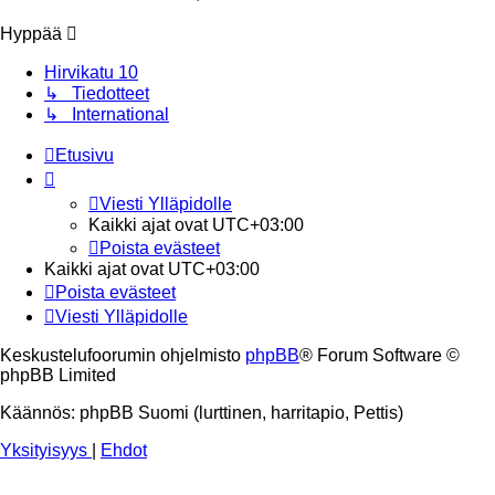
viesti
Hyppää
Hirvikatu 10
↳ Tiedotteet
↳ International
Etusivu
Viesti Ylläpidolle
Kaikki ajat ovat
UTC+03:00
Poista evästeet
Kaikki ajat ovat
UTC+03:00
Poista evästeet
Viesti Ylläpidolle
Keskustelufoorumin ohjelmisto
phpBB
® Forum Software ©
phpBB Limited
Käännös: phpBB Suomi (lurttinen, harritapio, Pettis)
Yksityisyys
|
Ehdot