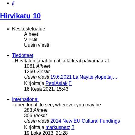
Etsi
Hirvikatu 10
Keskustelualue
Aiheet
Viestit
Uusin viesti
Tiedotteet
- Hirvitalon tapahtumat ja tärkeät päivämäärät
1061
Aiheet
1260
Viestit
Uusin viesti
19.6.2021 La Näyttelylopettaj…
Näytä
Kirjoittaja
PetriAslak
uusin
16 Kesä 2021, 15:43
viesti
International
- open for all to see, wherever you may be
283
Aiheet
306
Viestit
Uusin viesti
2014 New EU Cultural Fundings
Näytä
Kirjoittaja
markuspetz
uusin
19 Loka 2013, 21:28