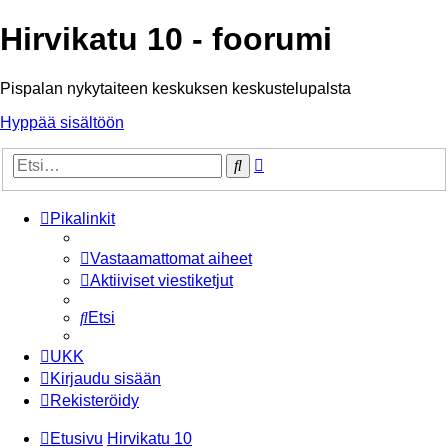
Hirvikatu 10 - foorumi
Pispalan nykytaiteen keskuksen keskustelupalsta
Hyppää sisältöön
Tarkennettu
Etsi
haku
Pikalinkit
Vastaamattomat aiheet
Aktiiviset viestiketjut
Etsi
UKK
Kirjaudu sisään
Rekisteröidy
Etusivu
Hirvikatu 10