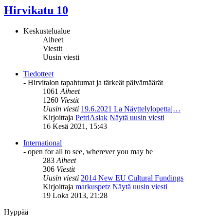
Hirvikatu 10
Keskustelualue
Aiheet
Viestit
Uusin viesti
Tiedotteet
- Hirvitalon tapahtumat ja tärkeät päivämäärät
1061
Aiheet
1260
Viestit
Uusin viesti
19.6.2021 La Näyttelylopettaj…
Kirjoittaja
PetriAslak
Näytä uusin viesti
16 Kesä 2021, 15:43
International
- open for all to see, wherever you may be
283
Aiheet
306
Viestit
Uusin viesti
2014 New EU Cultural Fundings
Kirjoittaja
markuspetz
Näytä uusin viesti
19 Loka 2013, 21:28
Hyppää