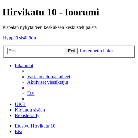
Hirvikatu 10 - foorumi
Pispalan nykytaiteen keskuksen keskustelupalsta
Hyppää sisältöön
Tarkennettu haku
Etsi
Pikalinkit
Vastaamattomat aiheet
Aktiiviset viestiketjut
Etsi
UKK
Kirjaudu sisään
Rekisteröidy
Etusivu
Hirvikatu 10
Etsi