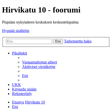
Hirvikatu 10 - foorumi
Pispalan nykytaiteen keskuksen keskustelupalsta
Hyppää sisältöön
Tarkennettu haku
Etsi
Pikalinkit
Vastaamattomat aiheet
Aktiiviset viestiketjut
Etsi
UKK
Kirjaudu sisään
Rekisteröidy
Etusivu
Hirvikatu 10
Etsi