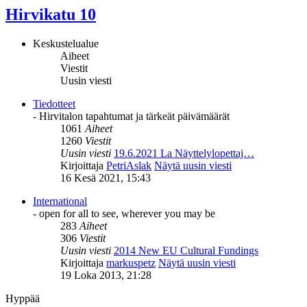
Hirvikatu 10
Keskustelualue
Aiheet
Viestit
Uusin viesti
Tiedotteet
- Hirvitalon tapahtumat ja tärkeät päivämäärät
1061
Aiheet
1260
Viestit
Uusin viesti
19.6.2021 La Näyttelylopettaj…
Kirjoittaja
PetriAslak
Näytä uusin viesti
16 Kesä 2021, 15:43
International
- open for all to see, wherever you may be
283
Aiheet
306
Viestit
Uusin viesti
2014 New EU Cultural Fundings
Kirjoittaja
markuspetz
Näytä uusin viesti
19 Loka 2013, 21:28
Hyppää