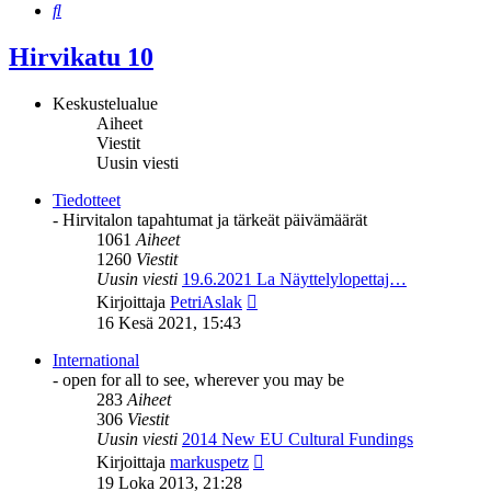
Etsi
Hirvikatu 10
Keskustelualue
Aiheet
Viestit
Uusin viesti
Tiedotteet
- Hirvitalon tapahtumat ja tärkeät päivämäärät
1061
Aiheet
1260
Viestit
Uusin viesti
19.6.2021 La Näyttelylopettaj…
Näytä
Kirjoittaja
PetriAslak
uusin
16 Kesä 2021, 15:43
viesti
International
- open for all to see, wherever you may be
283
Aiheet
306
Viestit
Uusin viesti
2014 New EU Cultural Fundings
Näytä
Kirjoittaja
markuspetz
uusin
19 Loka 2013, 21:28