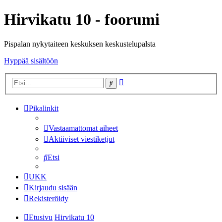
Hirvikatu 10 - foorumi
Pispalan nykytaiteen keskuksen keskustelupalsta
Hyppää sisältöön
Tarkennettu
Etsi
haku
Pikalinkit
Vastaamattomat aiheet
Aktiiviset viestiketjut
Etsi
UKK
Kirjaudu sisään
Rekisteröidy
Etusivu
Hirvikatu 10