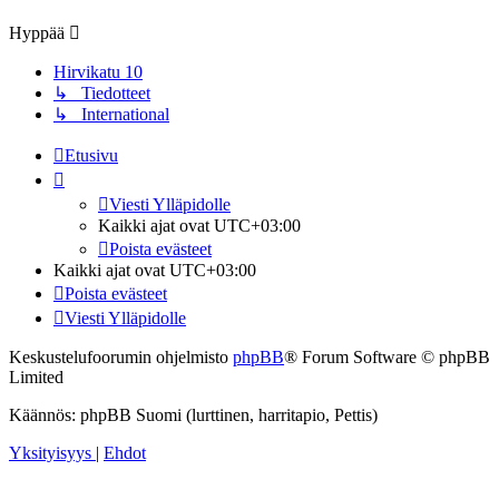
viesti
Hyppää
Hirvikatu 10
↳ Tiedotteet
↳ International
Etusivu
Viesti Ylläpidolle
Kaikki ajat ovat
UTC+03:00
Poista evästeet
Kaikki ajat ovat
UTC+03:00
Poista evästeet
Viesti Ylläpidolle
Keskustelufoorumin ohjelmisto
phpBB
® Forum Software © phpBB
Limited
Käännös: phpBB Suomi (lurttinen, harritapio, Pettis)
Yksityisyys
|
Ehdot